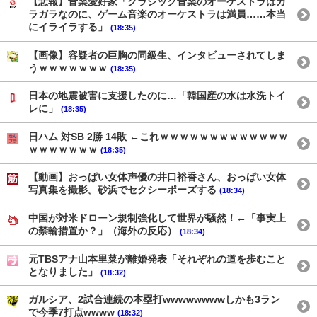
【悲報】音楽愛好家「クラシック音楽のオーケストラはガ
ラガラなのに、ゲーム音楽のオーケストラは満員……本当
にイライラする」
(18:35)
【画像】容疑者の巨胸の同級生、インタビューされてしま
うｗｗｗｗｗｗｗ
(18:35)
日本の地震被害に支援したのに…「韓国産の水は水洗トイ
レに」
(18:35)
日ハム 対SB 2勝 14敗 ←これｗｗｗｗｗｗｗｗｗｗｗｗｗ
ｗｗｗｗｗｗｗ
(18:35)
【動画】おっぱい女体声優の井口裕香さん、おっぱい女体
写真集を撮影。砂浜でセクシーポーズする
(18:34)
中国が対米ドローン規制強化して世界が騒然！←「事実上
の禁輸措置か？」（海外の反応）
(18:34)
元TBSアナ山本里菜が離婚発表「それぞれの道を歩むこと
となりました」
(18:32)
ガルシア、2試合連続の本塁打wwwwwwwwしかも3ラン
で今季7打点wwww
(18:32)