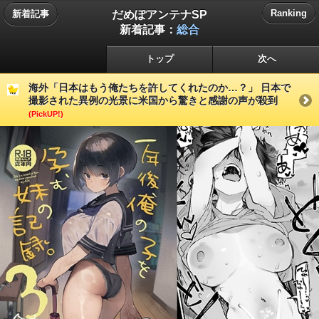
だめぽアンテナSP
Ranking
新着記事
新着記事：
総合
トップ
次へ
海外「日本はもう俺たちを許してくれたのか…？」 日本で
撮影された異例の光景に米国から驚きと感謝の声が殺到
(PickUP!)