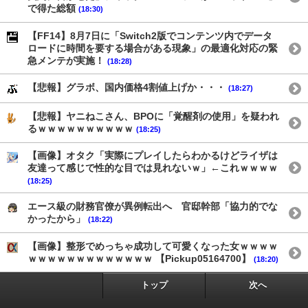
で得た総額
(18:30)
【FF14】8月7日に「Switch2版でコンテンツ内でデータ
ロードに時間を要する場合がある現象」の最適化対応の緊
急メンテが実施！
(18:28)
【悲報】グラボ、国内価格4割値上げか・・・
(18:27)
【悲報】ヤニねこさん、BPOに「覚醒剤の使用」を疑われ
るｗｗｗｗｗｗｗｗｗｗ
(18:25)
【画像】オタク「実際にプレイしたらわかるけどライザは
友達って感じで性的な目では見れないｗ」←これｗｗｗｗ
(18:25)
エース級の財務官僚が異例転出へ 官邸幹部「協力的でな
かったから」
(18:22)
【画像】整形でめっちゃ成功して可愛くなった女ｗｗｗｗ
ｗｗｗｗｗｗｗｗｗｗｗｗｗ 【Pickup05164700】
(18:20)
トップ
次へ