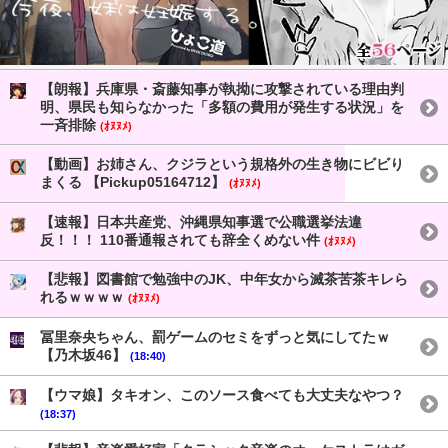
【朗報】兵庫県・斎藤知事が執拗に攻撃されている理由判
明、県民も知らなかった「多額の費用が発生する状況」を
一斉排除
(ｵﾇﾇﾒ)
【動画】お姉さん、クジラという規格外の生き物にビビり
まくる 【Pickup05164712】
(ｵﾇﾇﾒ)
【速報】日本共産党、沖縄県知事選で公職選挙法違
反！！！ 110番通報されても辞全くめない件
(ｵﾇﾇﾒ)
【悲報】図書館で勉強中のJK、中年女から滅茶苦茶キレら
れるｗｗｗｗ
(ｵﾇﾇﾒ)
冨里奈央ちゃん、罰ゲームのセミをずっと気にしてたｗ
【乃木坂46】
(18:40)
【ウマ娘】タキオン、このソース食べても大丈夫なやつ？
(18:37)