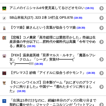
アニメのイニシャルd今更見返してるけどオモロい
(18:31)
SB山本祐大(27) .323 2本 14打点 OPS.878
(18:30)
【ウマ娘】嫁さんという言葉が似合うウマ娘
(18:30)
【悲報】コメ農家「高市総理には愛想尽かした」売値は生
産原価の半分以下に…肥料代や燃料代は高騰「今年でやめ
る」農家も
(18:30)
【FEH】温泉超英雄「双界マルス・ルキナ」「魔器ルフレ
女」「クロム」「シーダ」実装ｷﾀ━━━━(ﾟ
∀ﾟ)━━━━!!!!
(18:30)
【デレマス】紗南「アイドルに似合うポケモン？」
(18:30)
【モンハンワイルズ】日本製ゲーム『おにぎりのグラフィ
ックに拘りました』中国ゲー『濡れたタイツに拘りまし
た』
(18:30)
「出演は1作だけなのに、続編3本分のグッズの取り分まで
契約に書かせた」ジャック・ニコルソンが『バットマン』