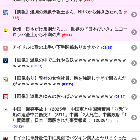
【朗報】爆胸の気象予報士さん、NHKから解き放たれる
(ｵ
ﾇﾇﾒ)
欧州「日本だけ反則だろ…」 世界の『日本びいき』にヨー
ロッパ全土から不満の声
(ｵﾇﾇﾒ)
アイドルに歌の上手い下手関係ありますか？
(03:38)
【画像】温泉の中でこれやる奴ｗｗｗｗｗｗｗｗｗｗｗｗ
ｗｗｗｗ
(03:37)
【画像あり】弊社の女性社員、胸を強調しすぎで困るんだ
がｗｗｗｗｗｗｗｗｗｗ
(03:35)
【画像】道重さゆみのおっぱいｗｗｗｗｗｗｗｗｗ
(03:34)
中国「衝突事故！（2025年」中国軍と中国海警局「ﾌｨﾘﾋﾟﾝ
船の追跡中に衝突！（8/11」中国「2人死亡」中国政府「1
年間隠蔽」日本「隠蔽された事実報道！（2026年」→
(03:29)
ドイツに単身赴任中に風俗でパツキン美人とヤりまくった