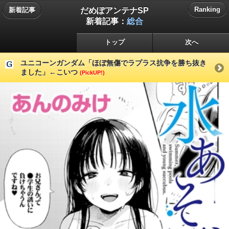
だめぽアンテナSP
Ranking
新着記事
新着記事：
総合
トップ
次へ
ユニコーンガンダム「ほぼ無傷でラプラス抗争を勝ち抜き
ました」←こいつ
(PickUP!)