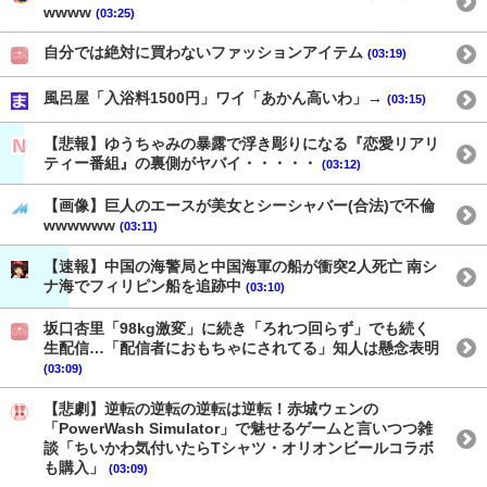
wwww
(03:25)
自分では絶対に買わないファッションアイテム
(03:19)
風呂屋「入浴料1500円」ワイ「あかん高いわ」→
(03:15)
【悲報】ゆうちゃみの暴露で浮き彫りになる『恋愛リアリ
ティー番組』の裏側がヤバイ・・・・・
(03:12)
【画像】巨人のエースが美女とシーシャバー(合法)で不倫
wwwwww
(03:11)
【速報】中国の海警局と中国海軍の船が衝突2人死亡 南シ
ナ海でフィリピン船を追跡中
(03:10)
坂口杏里「98kg激変」に続き「ろれつ回らず」でも続く
生配信…「配信者におもちゃにされてる」知人は懸念表明
(03:09)
【悲劇】逆転の逆転の逆転は逆転！赤城ウェンの
「PowerWash Simulator」で魅せるゲームと言いつつ雑
談「ちいかわ気付いたらTシャツ・オリオンビールコラボ
も購入」
(03:09)