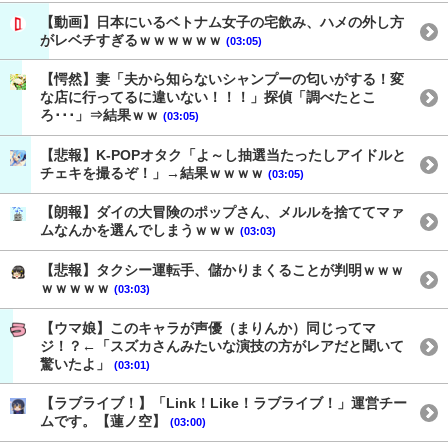
【動画】日本にいるベトナム女子の宅飲み、ハメの外し方
がレベチすぎるｗｗｗｗｗｗ
(03:05)
【愕然】妻「夫から知らないシャンプーの匂いがする！変
な店に行ってるに違いない！！！」探偵「調べたとこ
ろ･･･」⇒結果ｗｗ
(03:05)
【悲報】K-POPオタク「よ～し抽選当たったしアイドルと
チェキを撮るぞ！」→結果ｗｗｗｗ
(03:05)
【朗報】ダイの大冒険のポップさん、メルルを捨ててマァ
ムなんかを選んでしまうｗｗｗ
(03:03)
【悲報】タクシー運転手、儲かりまくることが判明ｗｗｗ
ｗｗｗｗｗ
(03:03)
【ウマ娘】このキャラが声優（まりんか）同じってマ
ジ！？←「スズカさんみたいな演技の方がレアだと聞いて
驚いたよ」
(03:01)
【ラブライブ！】「Link！Like！ラブライブ！」運営チー
ムです。【蓮ノ空】
(03:00)