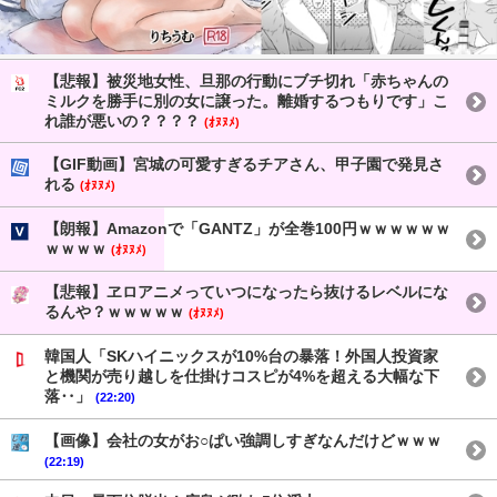
【悲報】被災地女性、旦那の行動にブチ切れ「赤ちゃんの
ミルクを勝手に別の女に譲った。離婚するつもりです」こ
れ誰が悪いの？？？？
(ｵﾇﾇﾒ)
【GIF動画】宮城の可愛すぎるチアさん、甲子園で発見さ
れる
(ｵﾇﾇﾒ)
【朗報】Amazonで「GANTZ」が全巻100円ｗｗｗｗｗｗ
ｗｗｗｗ
(ｵﾇﾇﾒ)
【悲報】ヱロアニメっていつになったら抜けるレベルにな
るんや？ｗｗｗｗｗ
(ｵﾇﾇﾒ)
韓国人「SKハイニックスが10%台の暴落！外国人投資家
と機関が売り越しを仕掛けコスピが4%を超える大幅な下
落‥」
(22:20)
【画像】会社の女がお○ぱい強調しすぎなんだけどｗｗｗ
(22:19)