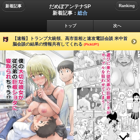
だめぽアンテナSP
Ranking
新着記事
新着記事：
総合
トップ
次へ
【速報】トランプ大統領、高市首相と速攻電話会談 米中首
脳会談の結果の情報共有してくれる
(PickUP!)