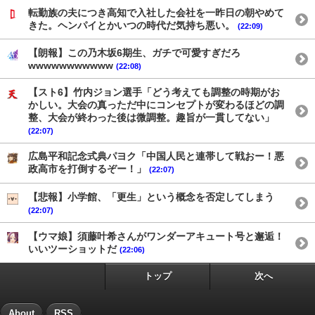
転勤族の夫につき高知で入社した会社を一昨日の朝やめて
きた。ヘンパイとかいつの時代だ気持ち悪い。
(22:09)
【朗報】この乃木坂6期生、ガチで可愛すぎだろ
wwwwwwwwwww
(22:08)
【スト6】竹内ジョン選手「どう考えても調整の時期がお
かしい。大会の真っただ中にコンセプトが変わるほどの調
整、大会が終わった後は微調整。趣旨が一貫してない」
(22:07)
広島平和記念式典パヨク「中国人民と連帯して戦おー！悪
政高市を打倒するぞー！」
(22:07)
【悲報】小学館、「更生」という概念を否定してしまう
(22:07)
【ウマ娘】須藤叶希さんがワンダーアキュート号と邂逅！
いいツーショットだ
(22:06)
トップ
次へ
About
RSS