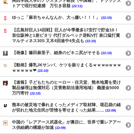
関西学院大学のアシスタント教授（中国籍）、ドラッグス
トアで現行犯逮捕 万引き容疑
(22:11)
ゆっこ「麻衣ちゃんなんか、大っ嫌い！！！」
(22:10)
【広島対巨人14回戦】巨人が今季最多17安打で貯金10！
首位阪神と1差ピタリ 代打ダルベック逆転V打 泉口猛打賞
マルティネス30S 又木4回途中4失点も
(22:10)
【画像】篠田麻里子、細身のビキニ尻がそそる
(22:10)
【動画】爆乳JKサンバ、ケツを振りまくるｗｗｗwｗｗｗ
ｗｗｗｗｗ❤
(22:10)
【速報】子どもたちのヒーロー・任天堂、熊本地震を受け
製品修理は無償対応（災害救助法適用地域） 義援金5000
万円寄付
(22:10)
熊本の被災地で暴れまくったメディア取材陣、堪忍袋の緒
が切れた地元住民が苦情を寄せまくった結果……
(22:09)
中国の「レアアース武器化」が裏目に、世界で重レアアー
ス供給網の構築が加速
(22:09)