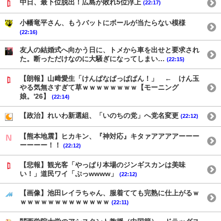
中日、最下位脱出！広島が敗れ5位浮上
(22:17)
小幡竜平さん、もうバットにボールが当たらない模様
(22:16)
友人の結婚式へ向かう日に、トメから車を出せと要求され
た。断っただけなのに大騒ぎになってしまい…
(22:15)
【朗報】山﨑愛生「けんぱなぱっぱぱん！」 ← けん玉
やる気無さすぎて草ｗｗｗｗｗｗｗｗ【モーニング
娘。'26】
(22:14)
【政治】れいわ新選組、「いのちの党」へ党名変更
(22:12)
【熊本地震】ヒカキン、『神対応』キタァアアアアーーー
ーーーー！！
(22:12)
【悲報】観光客「やっぱり本場のジンギスカンは美味
い！」道民ワイ「ぷっwwww」
(22:12)
【画像】池田レイラちゃん、服着てても完熟に仕上がるｗ
ｗｗｗｗｗｗｗｗｗｗｗｗｗ
(22:11)