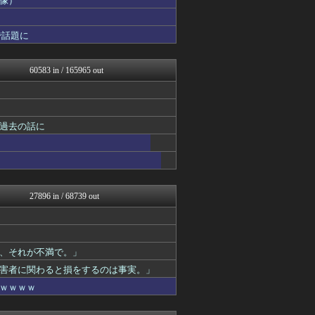
画像）
かぞくちゃんねる
修羅場ハザード -復讐・D...
で話題に
日本第一！ニュース録
バズッター速報
わんこーる速報！
60583 in / 165965 out
まとめたニュース
ポッカキット
モナニュース
もえるあじあ(･∀･)
世界の憂鬱 海外・韓国の反...
過去の話に
キムチ速報
キニ速
わーすぽ 海外の反応
じわ速 芸能ニュースまとめ
ホロちゃんねる
27896 in / 68739 out
鬼女の宅配便 - 修羅場・...
まとめCUP
浮気ちゃんねる
NEWSまとめもりー｜2c...
mashlife通信
、それが不満で。」
スロ板-RUSH
害者に関わると損をするのは事実。」
なんじぇいスタジアム＠なん...
ｗｗｗｗ
VIPPER速報
まとめ芸能＠美女画像まとめ...
なんJミュージアム