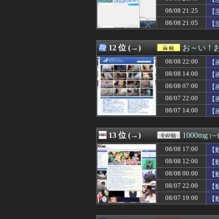
08/08 21:49
大人になって好
08/08 21:25
08/08 21:48
【画像】王様の
【
08/08 21:48
【朗報】ジョジョ
08/08 21:05
【
08/08 21:48
ベビーグッズで
08/08 21:47
【悲報】バスロー
08/08 21:47
ドタキャン常習犯
12 位 (→)
お～い！
08/08 21:47
痛くなくて落ち
08/08 22:00
【
08/08 21:47
同僚数名とのカラ
08/08 21:47
彼氏・夫がいる
08/08 14:00
【
08/08 21:47
職場にピンクのト
08/08 07:00
【
08/08 21:47
はじめましてに近
08/07 22:00
08/08 21:46
【画像】開示請
【
08/08 21:45
1回戦 英明 4-
08/07 14:00
【
08/08 21:45
【悲報】日本人
08/08 21:45
【悲報】堀大輔さ
08/08 21:45
【悲報】堀大輔さ
13 位 (→)
1000mg
[一
08/08 21:45
左ハンドル車の
08/08 17:00
【
08/08 21:44
令和「8」年「8
08/08 21:44
【重音テト】コナ
08/08 12:00
【
08/08 21:43
2026年度 暑さ
08/08 00:00
【
08/08 21:42
ハロワの紹介で
08/07 22:00
【
08/08 21:40
【画像】最近のJ
08/08 21:40
38歳格闘家さん
08/07 19:00
【
08/08 21:40
よだももに連絡し
08/08 21:40
共産党「熊本地震