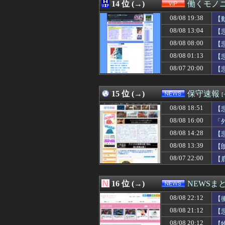
08/08 21:39
14 位 (→)
ランドセル見なが
働くモノニ
08/08 21:39
夫友人の離婚話に
08/08 19:38
【
08/08 21:39
海外「今年のメジ
08/08 21:39
08/08 13:04
ギフテッド、ギフ
【
08/08 21:39
【悲報】中国の
08/08 08:00
【
08/08 21:39
フジテレビが金の
08/08 01:13
【
08/08 21:39
行きつけの店の学
08/08 21:39
深夜に子供が補導
08/07 20:00
【
08/08 21:38
これどういうこと
08/08 21:38
【悲報】思春期
15 位 (→)
保守速報
08/08 18:51
【
08/08 16:00
「
08/08 14:28
【
08/08 13:39
【
08/07 22:00
【
16 位 (→)
NEWSま
08/08 22:12
【
08/08 21:12
【
08/08 20:12
【