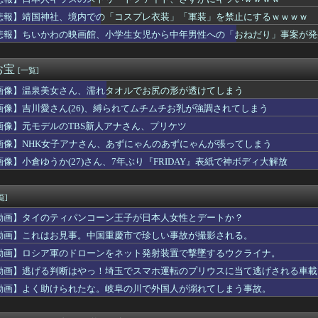
きになる物や良さが分かる物といえば？
ブランチの長谷川美月さんの胸が意外とある件
悲報】靖国神社、境内での「コスプレ衣装」「軍装」を禁止にするｗｗｗｗ
のジョセフさん「努力C才能A血統S」←コイツが人気ある理由ｗｗ...
悲報】ちいかわの映画館、小学生女児から中年男性への「おねだり」事案が発
役立った物
ブ着てタバコ吸いながら記者会見する奴ｗｗｗｗｗｗｗｗｗｗｗｗ...
の友だち。1ヶ月前から遊ぶ約束をしていたのに、5日前になってい...
お宝
[一覧]
ない耳のアクセサリー
画像】温泉美女さん、濡れタオルでお尻の形が透けてしまう
オケについてきた特に仲良くないA。部屋に入って早々「点数出そう...
けど男性恐怖症
画像】吉川愛さん(26)、縛られてムチムチお乳が強調されてしまう
ップスを着ていったらみんなのいる前で後輩が「なんで今日はピンク...
画像】元モデルのTBS新人アナさん、プリケツ
い40代後半男性とランチ。だがランチ奢るって言ってたのになぜか...
求が届いた…
画像】NHK女子アナさん、あずにゃんのあずにゃんが張ってしまう
1 関東第一 英明・松原が走者一掃勝ち越しタイムリー2塁打、...
画像】小倉ゆうか(27)さん、7年ぶり『FRIDAY』表紙で神ボディ大解放
キッズのストリートファイト、さすがにキツいｗｗｗｗ
ん、実は仮眠を取っていたWWWWWWWWWWWWWWWWWWW...
ん、実は仮眠を取っていたWWWWWWWWWWWWWWWWWWW...
覧]
デメリット、意外と少ない
動画】タイのティパンコーン王子が日本人女性とデートか？
」月「8」日の試合で「88」分に背番号「8」サンフレッチェ広島...
ミデフォルメフィギュア「重音テト 通常衣装Ver.」「重音テト...
動画】これはお見事。中国重慶市で珍しい事故が撮影される。
のピーク終了
動画】ロシア軍のドローンをネット発射装置で撃墜するウクライナ。
就職した工場の休日が嘘ばっかなんだが
動画】逃げる判断はやっ！埼玉でスマホ運転のプリウスに当て逃げされる車載
Kの体育祭、もはや風俗にしか見えないｗｗｗwｗｗｗｗｗｗｗｗ❤
「批判覚悟で言います。10代の彼女と結婚しました」→オバサン達...
動画】よく助けられたな。岐阜の川で外国人が溺れてしまう事故。
て髪型を決めてもらうあやめんとれんたん可愛い！！！【乃木坂46...
救援募金のお願いをしていたところ、中指を立てられました。中指が...