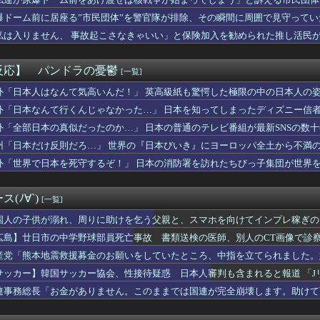
スマホゲーム、倒産も急増 過去最多ペースで推移 「当たれば一攫...
を食いつぶす48歳ひきこもり…絶望の底から家族を救ったのは『障...
爆ドーム前に居座る”市民団体”を警官隊が排除、その瞬間に周囲で見守って
ください、これが主君に甘やかされる女騎士の姿です。
私は入りません、 事故起こさなきゃいい」と保険加入を勧められた推し活民
公式、こういうのでいいんだよ丼を作る
て……
(❤︎)「マチアプで初マッチしたンゴ！ガチで可愛い女子大生💕...
「下書き然としている ᯠ_ ̫ _ᯄ Ⳋ」←『中々の出来栄え...
反応】 パンドラの憂鬱
[一覧]
震で大分の温泉キャンセル相次ぐ 被害なしでも旅行先変更
松屋の牛めし、豚めし、カレー、うなぎ、とんかつなどなどの冷凍食...
外「日本人はなんて気高いんだ！」 英高級紙も驚愕した極限の中の日本人の
スペシャルクイズ！」
外「日本なんて行くんじゃなかった…」 日本を知ってしまったディズニー信
】自慢にならないレベルのラブライブ!に関する報告をするスレ
外「全部日本の真似だったのか…」 日本の普通のテレビ番組が最新SNSの数
定期的に行っては「こんなもんか…」ってなるラーメン屋wwwww...
た」 祭り中止
州「日本だけ反則だろ…」 世界の『日本びいき』にヨーロッパ全土から不満
人会RUSTで暴れまわりそうだな…
外「世界で日本を死守するぞ！」 日本の消防署を訪れたちびっ子集団が世界
歩のムチムチミルタンクボディ、性的すぎんだろ・・・
あ、なるほどくん。」ナルホド「ん？どうしたの。」
展したらお前らは皆クビになるわ」→未だかつてAIのせいで失業し...
(ﾉ∀`)
[一覧]
イオンさん、溶けるwwwwwwwwwwwww
るMacBookいじってる奴って何やってんの？
国人の子供が溺れ、周りに助けを乞う父親と、スマホを向けてインプレ稼ぎの
泊避難して留守の家からエアコン室外機盗む 警察に「室外機が盗ま...
広島】廿日市の中学野球部員死亡事故 書類送検の医師、別人のCT画像で診
の通り道 他
産党「熊本地震救援募金のお願いをしていたところ、中指を立てられました。
ィアを楽しめないことにうんざりだ。ウィーブの評判のせいで自分も...
りが見えるでしょ。シェリーが待ってるの」一週間寝たきりの人が立...
サッカー】韓国サッカー協会、性接待疑惑 日本人審判も含まれると報道 「J
ターリープ』とりあえず討伐進めればいいのかなこれ?
連事務総長「お金がありません。このままでは国連が完全崩壊します。助けて
女さん、濡れタオルでお尻の形が透けてしまう
nプライムビデオ、8月の配信作品が異次元の凄さ！体感気温50...