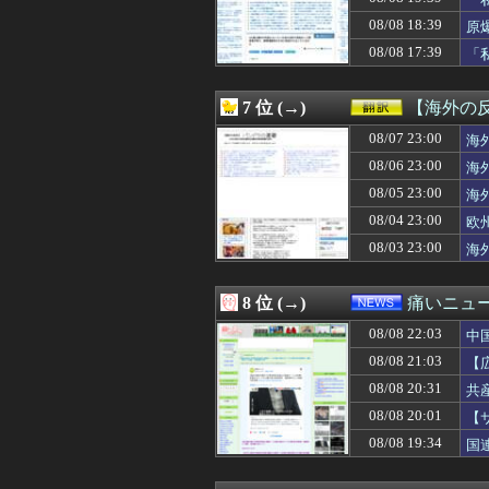
08/08 22:01
”サ終” 相次ぐ
08/08 22:01
【驚愕】親の年金
08/08 18:39
原
08/08 22:01
【ウマ娘】見て
08/08 17:39
「
08/08 22:00
シャウエッセン
し
08/08 22:00
【画像】彡(❤︎)
08/08 22:00
【神椿】花譜ちゃん
7 位 (→)
【海外の
08/08 22:00
【悲報】熊本地
08/08 22:00
08/07 23:00
【セール】牛丼！
海
08/08 22:00
穂乃果「穂乃果
08/06 23:00
海
08/08 22:00
【ラブライブ！
08/05 23:00
海
08/08 22:00
天下一品とかいう
08/08 22:00
シカ「全部喰っ
08/04 23:00
欧
08/08 22:00
今年のたいじは老
08/03 23:00
海
08/08 22:00
【画像】藤嶌果
08/08 22:00
マヨイ「あのさ
08/08 22:00
謎の勢力「AI発
8 位 (→)
痛いニュース
08/08 22:00
【画像】日本のラ
08/08 22:03
08/08 22:00
スタバで大量にい
中
08/08 22:00
【熊本地震】車中
08/08 21:03
【
08/08 22:00
【艦これ】ひみつ
性
08/08 20:31
共
08/08 22:00
海外「日本のメデ
08/08 22:00
海外「ほら、明か
08/08 20:01
【
08/08 22:00
『幻想水滸伝 ス
08/08 19:34
国
08/08 22:00
【画像】温泉美
08/08 22:00
【朗報】Amazo