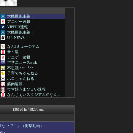
大艦巨砲主義！
アニゲー速報
VIPPER速報
大艦巨砲主義！
U-1 NEWS.
なんJミュージアム
サイ速
アニゲー速報
哲学ニュースnwk
不思議.net - 5ch...
子育てちゃんねる
ホロちゃんねる
筋肉速報
ウマ娘うまぴょい速報
なんじぇいスタジアム＠なん...
NO FOOTY NO L...
なんJ PRIDE
136120 in / 88270 out
カンダタ速報
バイク速報
アルファルファモザイク＠ネ...
げないで！」（衝撃動画）
パチンコ・パチスロ.com
ぴこ速(〃'∇'〃)？