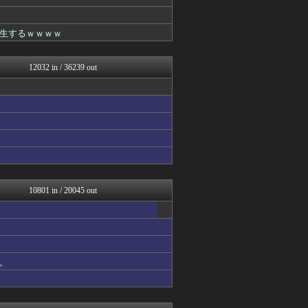
ふぇー速
アナ速‐女子アナ画像速報
アニはつ -アニメ発信場-
生するｗｗｗｗ
ガールズVIPまとめ
なんJ PRIDE
基地沢直樹-復讐・修羅場・...
12032 in / 36239 out
喪女リカ喪女ルカ┃鬼女・生...
基地沢直樹-復讐・修羅場・...
ガールズVIPまとめ
喪女リカ喪女ルカ┃鬼女・生...
基地沢直樹-復讐・修羅場・...
かせまと！
なんじぇいスタジアム＠なん...
わんこーる速報！
(*ﾟ∀ﾟ)ゞカガクニュー...
VIPワイドガイド
10801 in / 20045 out
V速ニュップ
ドメサカブログ
fig速
ガールズVIPまとめ
ふぇー速
。
なんJミュージアム
キニ速
坂道情報通～乃木坂46まと...
おーるじゃんる