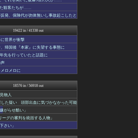
PCパーツまとめ
凹凸ちゃんねる 発達障害・...
いた観客たちが……
ウマ娘まとめ速報うまろぐ
が反発、保険代が勿体無いし事故起こしたと
明日は何を食べようか
キニ速
VTuberNews
19422 in / 41338 out
アルファルファモザイク＠ネ...
ほんわかMkⅡ
姿に世界が衝撃
えすえすログ
者、帰国後『本家』に失望する事態に
コンテンツ・声優 | ラブ...
十年先を行っていたと話題に
ラーメン速報｜2chまとめ...
登山ちゃんねる
の声
ゲーム実況者速報＠YouT...
をメロメロに
乃木通 乃木坂46櫻坂46...
SS 森きのこ！
投資ちゃんねる
18576 in / 56918 out
ネラーボイス
ゆるゲーマー遅報
見物人
みそパンNEWS
察した疑い 頭部出血に気づかなかった可能
あ艦これ ～艦隊これくしょ...
嫌がらせ酷い」
ガラパゴスジャパン - 海...
Ask Reddit まと...
リーグの審判を統括する人物」
けおけお速報
下さい」
お～い！お宝
カンダタ速報