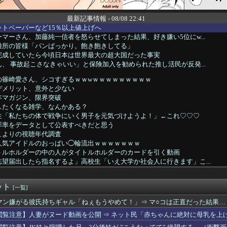
最新記事情報 - 08/08 22:41
トペーパーなど15％以上値上げへ
マーさん、加藤純一信者を怒らせてしまった結果、好き嫌い5位にw...
難所の皆様「パンばっかり。飽き飽きしてる」
完成していたら今頃日本は世界最大の超大国だった事実
、 事故起こさなきゃいい」と保険加入を勧められた推し活民が反発...
の篠崎愛さん、シコすぎるｗｗwｗｗｗｗｗｗｗｗｗ
デメリット、意外と少ない
年マガジン、限界突破
したくなる雑学、なんかある？
生「私たちの体で戦争にいく男子を元気づけようよ！」←これ♡♡♡
罪率をデータとして公表すべきだと思う
こよりの視聴年代調査
人気アイドルのおっぱい◯輪流出ｗｗｗｗｗｗｗ
トルホルダーの中の人がタイトルホルダーのカードを引く動画
望届出したら指名するよ」高校生「いえ大学か社会人に行きます」こ...
違う」冨安健洋、パレス移籍当日にデビュー！圧巻3連続ブロックも...
年マガジン、限界突破ｗｗｗｗｗｗｗｗ
ット
兵衛食わせたら言いそうなこと
[一覧]
るスクーターと車が衝突し高校生ら2人が死傷、車の運転手を逮捕
マン嫌がる彼氏持ちギャル「ねぇもうやめて！」⇒ マ○コは正直だった結果…
青春の光さん、ひょうろくさんを廃墟に放置して炎上ｗｗｗｗ
閲覧注意】人妻がヌード動画を公開 ⇒ ネット民「赤ちゃんに絶対に母乳を上
貧乏揺すり背中のけぞりキョロ厨カンスケデブがウザすぎて心が折れ...
リーレンとかいうアウラを退場させてから駄作になった作品ｗｗｗｗ...