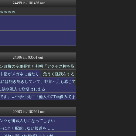
24499 in / 101436 out
おーるじゃんる
なんJ PRIDE
ｗｗｗｗ
異世界転生まとめ速報
おうち速報
ぶる速-VIP
トレンドの通り道
ウマ娘まとめ超速報！
虎速
修羅場ライフ速報
まにゅそく 2chまとめニ...
24306 in / 93551 out
大艦巨砲主義！
最強ジャンプ放送局
ン政権の空軍長官と判明「アクセス権を取
不思議.net - 5ch...
中指がメガネに当たり、危うく怪我をする
女子アナお宝画像速報－5c...
活には飽き飽きしていて、野菜不足も感じて
アニゲー速報
わんこーる速報！
帯に洪水流入で崩壊はじまる
アニチャット
いです」→中学生死亡「他人のCT画像みてま
V系まとめ速報
おたくみくす 声優まとめ
痛いニュース(ﾉ∀`)
20603 in / 102561 out
修羅の華-家庭・生活まとめ
いたしん！
ンツが御蔵入りになってしまい……
GUNDAM.LOG｜ガン...
シーに全く配慮しない報道を……
AKB48タイムズ（AKB...
、それを聞いた被爆3世の人が……