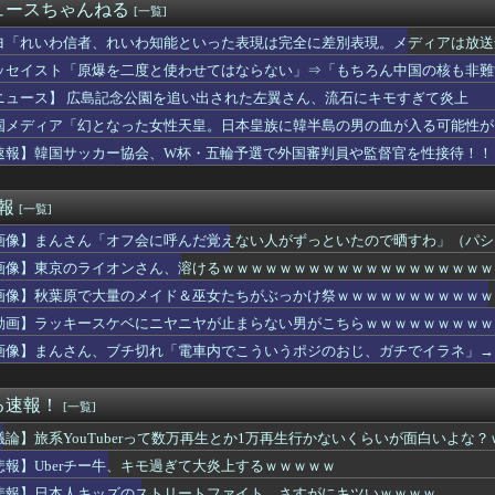
年ジャンプ、世代交代に失敗
ュースちゃんねる
[一覧]
で15歳少女に飲酒させ性的暴行 54歳男逮捕
(17)、色白ムチムチ太ももが・・・！！！
ヨ「れいわ信者、れいわ知能といった表現は完全に差別表現。メディアは放送
下で小さな冷たい空気の塊に顔を突っ込んだ途端なぜか急にﾀﾋにた...
ッセイスト「原爆を二度と使わせてはならない」⇒「もちろん中国の核も非難
予約しちゃった
ニュース】 広島記念公園を追い出された左翼さん、流石にキモすぎて炎上
私「痛い！どうしたの？」彼「実は俺、不能なんだ…」→初めての夜...
の家へ。広くて駅近、なのに格安…と来たら何か起きるのは夜だろう...
国メディア「幻となった女性天皇。日本皇族に韓半島の男の血が入る可能性が
（みなさんの住んでるところは、暑いですか？）
速報】韓国サッカー協会、W杯・五輪予選で外国審判員や監督官を性接待！！
を丸写しして、宿題はやった詐欺だったことが発覚し、子供と大喧嘩...
らせ】パーティで出会った女とフリンしたら脅迫された「やるだけや...
れ反対」大幅増 東大調査、若い世代で多く
速報
[一覧]
古屋×清水】清水は北川の完璧なボレーと無失点で白星スタート！ホ...
画像】まんさん「オフ会に呼んだ覚えない人がずっといたので晒すわ」（パシ
のピークはいったん終了かも [8/8]
INの鬼茶、怒りの半額セール怪開始WWWWWWWWWWWWW...
画像】東京のライオンさん、溶けるｗｗｗｗｗｗｗｗｗｗｗｗｗｗｗｗｗｗｗ
tch2版の携帯モードで絶アレキサンダー討滅戦をクリアした猛...
画像】秋葉原で大量のメイド＆巫女たちがぶっかけ祭ｗｗｗｗｗｗｗｗｗｗｗ
の観客が一斉に帰路につく寂しい光景 ８回代打立石正広が満塁で見...
レブンのバイト「AIにちいかわの画像を食わせてっと………できた...
動画】ラッキースケベにニヤニヤが止まらない男がこちらｗｗｗｗｗｗｗｗｗ
のモジタバ・ハメネイ師が「危篤状態」？ イラン大統領「意思疎通...
画像】まんさん、ブチ切れ「電車内でこういうポジのおじ、ガチでイラネ」→
カー、ついに206cmのドリブラーが出てくるｗｗｗｗｗｗｗｗｗ...
がガチで美人すぎると話題に…（※画像あり）
ると家政婦以下の扱い…耐え続けた男の決断がこれｗｗｗｗ
る速報！
[一覧]
ラウンドガール美女・愛花、初水着グラビアが美しすぎるwwwww...
議論】旅系YouTuberって数万再生とか1万再生行かないくらいが面白いよな
デメリット、意外と少ない
イージス艦のトマホーク実射試験を批判「国際社会は新型軍国主義を...
悲報】Uberチー牛、キモ過ぎて大炎上するｗｗｗｗｗ
ドジムにエチエチな格好した女が現れるｗｗｗｗｗｗｗｗｗｗｗｗ
悲報】日本人キッズのストリートファイト、さすがにキツいｗｗｗｗ