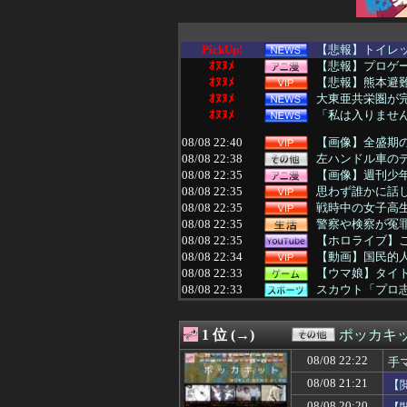
PickUp!
【悲報】トイレッ
ｵﾇﾇﾒ
【悲報】プロゲー
ｵﾇﾇﾒ
【悲報】熊本避
ｵﾇﾇﾒ
大東亜共栄圏が
ｵﾇﾇﾒ
「私は入りません
08/08 22:40
【画像】全盛期
08/08 22:38
左ハンドル車の
08/08 22:35
【画像】週刊少
08/08 22:35
思わず誰かに話
08/08 22:35
戦時中の女子高
08/08 22:35
警察や検察が冤
08/08 22:35
【ホロライブ】
08/08 22:34
【動画】国民的
08/08 22:33
【ウマ娘】タイ
08/08 22:33
スカウト「プロ志
08/08 22:33
英国人「安心感が
08/08 22:31
【画像】週刊少
1 位 (→)
ポッカキ
08/08 22:31
海原雄山にどん
08/08 22:30
高校生2人が乗
08/08 22:22
手
08/08 22:30
【悲報】さらば
08/08 21:21
【
08/08 22:30
隣の臭デブキング
08/08 22:30
【悲報】葬送のフ
08/08 20:20