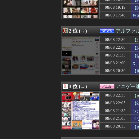
【
08/08 22:30
マルチタスク苦手
08/08 19:19
【
08/08 22:29
嫁「生ハムを手作
08/08 17:40
08/08 22:29
【早稲田】”無銭
外
08/08 22:25
【驚愕】女性の感
08/08 22:25
【議論】旅系You
2 位 (→)
アルファ
08/08 22:23
ひろゆき氏、妻
08/08 22:22
手マン嫌がる彼
08/08 22:30
【
08/08 22:21
【コラム】れいわ
08/08 22:00
【
08/08 22:21
【今はやってない
08/08 22:20
韓国人「大韓サッ
08/08 21:35
【
08/08 22:20
【韓国】ソウル
08/08 21:00
X、
08/08 22:20
仲居さんに「あ
08/08 20:30
【
08/08 22:20
マンチェスター
08/08 22:19
【画像】引きこ
08/08 22:17
【ホロライブ】I
3 位 (→)
アニゲー
08/08 22:15
義弟嫁が私にケン
08/08 22:15
【動画】巨乳女
08/08 22:35
【
08/08 22:12
6年の夫婦生活に
08/08 22:05
【
08/08 22:12
【衝撃】さかな
08/08 22:11
08/08 21:35
「タトゥー入れて
ワ
08/08 22:11
【赤モンキー】「
08/08 21:05
ド
08/08 22:11
今のチュニドラ
08/08 20:35
【
08/08 22:10
【画像】まんさ
08/08 22:10
【画像】女優・
08/08 22:10
【画像】地下ア