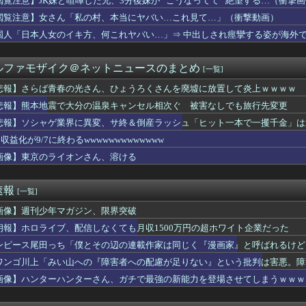
閲覧注意】JK妹と喧嘩した兄、3分後妹が ”こうなってて” 絶望する…（衝撃
な夫。家事は最低全部やるって合意してるけど、ミスが多いと任せた...
閲覧注意】女さん「私の村、本当にヤバい…これ見て…」（衝撃動画）
りしたよ！」俺「それ、生肉のままじゃないか！」→食べてしまった...
飲食”複数の早大生が関与か 大学が異例の注意喚起
国人「日本人女のイキ方、何これヤバい…」⇒ 中出しされ痙攣する姿が海外
度は男の７倍 クリトリスの感度はチンコの２０倍wwww
Tuberって数万再生とか1万再生行かないくらいが面白いよな...
ルファモザイク＠ネットニュースのまとめ
[一覧]
に離婚を提示される
氏持ちギャル「ねぇもうやめて！」⇒ マ○コは正直だった結果…
悲報】さらば青春の光さん、ひょうろくさんを廃墟に放置して炎上ｗｗｗｗ
新選組が失脚した理由…ネット「自分達自身がカルト化していること...
悲報】熊本地震で大分の温泉キャンセル相次ぐ 被害なしでも旅行先変更
】審判への性接待疑惑、大韓サッカー協会が声明「現在は一切発生し...
カー協会が過去に20人の外国人審判らに不謹慎接待をしていた証拠...
悲報】ソシャゲ業界に異変、サ終＆倒産ラッシュ「ヒット一本で一攫千金」は
 世界の若者に「最も人気な都市」＝5年連続1位
収益化が9/7に終わるwwwwwwwwwwwww
りがとう」と言ったネット民、袋叩きにされてしまう…
画像】東京のライオンさん、溶ける
・シティの新シーズンはどうなる？（海外の反応）
もりの女更生ドキュメントでドエロい放送事故ｗｗｗ
RySのソロライブ、ゲストはふーたんとMOTSUさん！！
速報
[一覧]
カ売って、義妹が買った流れになってしまった。その勘違いが思わぬ...
子、揺れるおっぱいにしか目がいかないwww【料理】
画像】週刊少年マガジン、限界突破
ピリオド。原因は旦那有責の不妊だった。不妊が発覚した地点で離婚...
朗報】ホロライブ、配信しなくても月収1500万円の超ホワイト企業だった
クン、結婚してる？の質問に「お魚で幸せ」と答えた結果ｗｗｗ
る奴は全員バカです」「すごい民度低い」この道23年の彫り師Yo...
ンピース尾田っち「僕とその辺の連載作家は同じく『漫画家』と呼ばれるけど
王道から挑戦へ🔥」山佐 LモンキーターンREDの特報動画が公開...
ワンゴ川上「みい山への『障害者への配慮が足りない』という批判は害悪。障
下手したら３位になって日本シリーズいくぞこれ
画像】ハンターハンターさん、ガチで最強の新能力を登場させてしまうｗｗｗ
ん「オフ会に呼んだ覚えない人がずっといたので晒すわ」（パシャ）
堀田真由、ゆるゆる胸元もう少しで谷間見えるのに
イドルのク○ニチェキ、ヤバすぎるｗｗｗwｗｗｗｗｗｗｗｗ