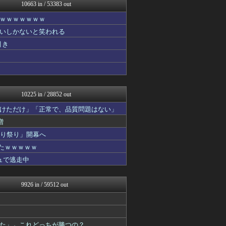
基地沢直樹-復讐・修羅場・...
10663 in / 53383 out
基地沢直樹-復讐・修羅場・...
ｗｗｗｗｗｗｗ
海外のお前ら 海外の反応
喪女リカ喪女ルカ┃鬼女・生...
いしかないと笑われる
うしみつ-5chまとめ-
引き
U-1 NEWS.
鬼女はみた -修羅場・恋愛...
喪女リカ喪女ルカ┃鬼女・生...
サイ速
妹はVIPPER
10225 in / 28852 out
けただけ」「正常で、品質問題はない」
増
切り祭り」開幕へ
たｗｗｗｗｗ
ュで逃走中
9926 in / 59512 out
た」←これどっちが勝つの？