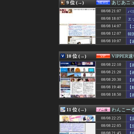
08/08 21:59
【画像】週刊少
9 位 (→)
あじあニ
08/08 21:59
カラオケボックス
08/08 21:07
08/08 21:58
【朗報】渡辺莉奈
パ
08/08 21:57
都繁華街のガード
08/08 18:07
エ
08/08 21:57
ボロ戸建て契約
08/08 14:07
【
08/08 21:57
彼と初めての夜。
08/08 21:57
1人暮らしの親友
08/08 12:07
韓
08/08 21:57
仙台 寒いです
08/08 10:07
【
08/08 21:57
チャレンジの答え
08/08 21:57
【人生終了のお知
08/08 21:55
「外国人受け入
10 位 (→)
VIPPER
08/08 21:55
【J1第1節 名
08/08 22:10
【
08/08 21:55
2026年度 暑さ
08/08 21:54
【朗報】HIKAK
08/08 21:20
【
08/08 21:52
【FF14】Swi
08/08 20:30
【
08/08 21:52
【阪神】京セラD
08/08 21:52
08/08 19:40
【画像】セブンイ
【
08/08 21:52
イラン最高指導者
08/08 18:50
【
08/08 21:51
【速報】日本サッ
08/08 21:50
安川電機の人事
08/08 21:50
【悲報】帰宅す
11 位 (→)
わんこー
08/08 21:50
【巨乳画像】K1
08/08 22:25
【
08/08 21:50
左ハンドル車の
08/08 21:50
中国国防省、海自
08/08 22:05
【
08/08 21:49
【画像】ゴール
08/08 21:45
【