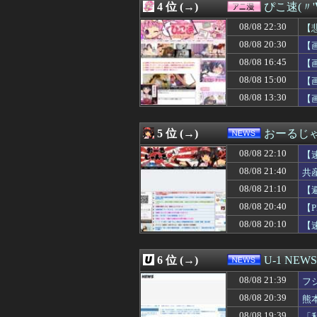
4 位 (→)
ぴこ速(〃'
08/08 22:10
【速報】トランプ
08/08 22:10
元ＴＢＳ山本里菜
08/08 22:30
【
08/08 22:09
【悲報】AI扱い
08/08 20:30
【
08/08 22:09
4ヵ月前に来た派
08/08 16:45
08/08 22:09
【悲報】17歳で
【
08/08 22:09
にじさんじのフレ
08/08 15:00
【
08/08 22:08
【ウマ娘】学業
08/08 13:30
【
08/08 22:08
【試合結果】阪神vs
08/08 22:06
私が風呂に入った
08/08 22:06
【動画あり】ボ
5 位 (→)
おーるじ
08/08 22:05
もしかして民主
08/08 22:05
理系女子「ガンダ
08/08 22:10
【
08/08 22:05
【悲報】女芸人の
り
08/08 21:40
共
08/08 22:05
【動画】役満ボデ
と
08/08 21:10
08/08 22:05
【朗報】ホロライ
【
08/08 22:05
【悲報】Uber
い
08/08 20:40
【
08/08 22:05
【エロ漫画】乱
08/08 20:10
【
08/08 22:05
ミセスグリーン
し
08/08 22:04
【速報】ウマ娘
08/08 22:03
中国人の子供が
6 位 (→)
U-1 NEWS
08/08 22:03
離婚から3年後、
08/08 22:02
【画像】Hすぎ
08/08 21:39
フ
08/08 22:02
※【コーディネ
08/08 20:39
熊
08/08 22:01
【AKB48】｢
08/08 19:39
「