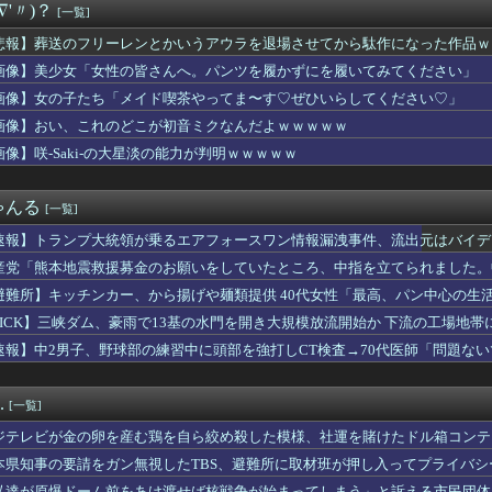
∇'〃)？
[一覧]
大統領が乗るエアフォースワン情報漏洩事件、流出元はバイデン政権...
アナ、離婚を報告「４年間の結婚生活は宝物」・・・ヤフコメ民「...
悲報】葬送のフリーレンとかいうアウラを退場させてから駄作になった作品ｗ
された絵師、筆を折る…
画像】美少女「女性の皆さんへ。パンツを履かずにを履いてみてください」
遣の女が喫煙者のマナーの悪さを語った。「そこまで悪い人は滅多に...
無期懲役になった奴のご尊顔、ガチで怖い
画像】女の子たち「メイド喫茶やってま〜す♡ぜひいらしてください♡」
ン・E・ルスタリオちゃんとかいうドチャLOVEｗｗｗ
画像】おい、これのどこが初音ミクなんだよｗｗｗｗｗ
が怪しいウマ娘と言えば？
画像】咲-Saki-の大星淡の能力が判明ｗｗｗｗｗ
中日 2026/08/08 【佐藤＆大山2安打 神宮好救援...
隙に父がまた鍋に大量のめんつゆを入れた。煮込んだコンソメスープ...
ーイッシュ美少女「どうしたん？おっぱい揉む？❤」
ゃんる
[一覧]
主義ってさ…
ムってさぁ、頭の“バルカン”意味あるの？あれ、役に立たなくない...
速報】トランプ大統領が乗るエアフォースワン情報漏洩事件、流出元はバイデ
吉住さん（36）、メイクしたら普通に美人の部類だったと判明ｗｗ...
消す」
産党「熊本地震救援募金のお願いをしていたところ、中指を立てられました。
ィの岡田紗佳(32)さん、渾身のあたシコダンスがえちえちだと話...
ころでした」
ブ、配信しなくても月収1500万円の超ホワイト企業だった
避難所】キッチンカー、から揚げや麺類提供 40代女性「最高、パン中心の生
チー牛、キモ過ぎて大炎上するｗｗｗｗｗ
た」→時事通信タイトル「パンに飽き飽き」
PICK】三峡ダム、豪雨で13基の水門を開き大規模放流開始か 下流の工場地
交物のエロ漫画←これｗｗｗ
速報】中2男子、野球部の練習中に頭部を強打しCT検査→70代医師「問題な
アップルってもうダメなんか？
た」
声優、結婚ｗｗｗｗ
溺れ、周りに助けを乞う父親と、スマホを向けてインプレ稼ぎの見物人
.
[一覧]
元夫から「もう一度続きをはじめましょう」とメールが届いた。やり...
るヒッチハイカー、見つかる
ジテレビが金の卵を産む鶏を自ら絞め殺した模様、社運を賭けたドル箱コンテ
ーター】いくら頭が良くてもOSをその場で書き換えられるのか
本県知事の要請をガン無視したTBS、避難所に取材班が押し入ってプライバ
夢のポップスター｣公演初日のお弁当がコチラです！！！
私達が原爆ドーム前をあけ渡せば核戦争が始まってしまう」と訴える市民団体