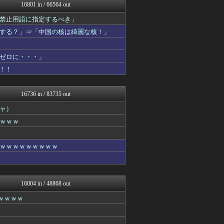
漫画まとめ速報
16801 in / 66564 out
ゴールデンタイムズ
禁止用語に指定するべき」
乃木坂46まとめ 乃木りん...
基地沢直樹-復讐・修羅場・...
する？」⇒「中国の核は綺麗な核！」
ガールズVIPまとめ
素敵な鬼女様
基地沢直樹-復讐・修羅場・...
ゼロに・・・」
喪女リカ喪女ルカ┃鬼女・生...
！！
喪女リカ喪女ルカ┃鬼女・生...
基地沢直樹-復讐・修羅場・...
ガールズVIPまとめ
16736 in / 83735 out
ドメサカブログ
ャ）
国難にあってもの申す！！
ガールズVIPまとめ
ｗｗｗ
馬鳥速報
なんじぇいスタジアム＠なん...
ガールズVIPまとめ
ｗｗｗｗｗｗｗｗｗ
ガールズVIPまとめ
【サッカー まとめ】サカラ...
ラビット速報
キスログ
16004 in / 48868 out
もきゅ速(*´ω`*)人(...
？ｗｗｗｗ
思考ちゃんねる
軍事・ミリタリー速報☆彡
なんJミュージアム