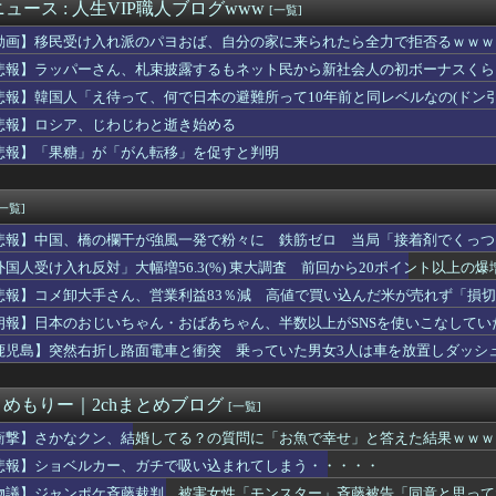
ら友達とタイガーマスクの話をしていたら、後ろからおばさんが「寄...
ュース : 人生VIP職人ブログwww
[一覧]
夫が「第三者の立会人」を頼まれた。離婚理由はお嫁さんのヒスとか...
動画】移民受け入れ派のパヨおば、自分の家に来られたら全力で拒否るｗｗｗ
ャーは混とん」佐々木朗希が6回2失点の力投もド軍7連敗！（海外...
テッド2Eの育て方
悲報】ラッパーさん、札束披露するもネット民から新社会人の初ボーナスくら
強者女性「年齢のせいで誰も私と結婚してくれない」⇒！！
悲報】韓国人「え待って、何で日本の避難所って10年前と同レベルなの(ドン
卵を産む鶏を自ら絞め殺した模様、社運を賭けたドル箱コンテンツが...
悲報】ロシア、じわじわと逝き始める
生バイトから連絡先を渡されて驚いた。悪い気はしないけど、私には...
された場合、警察に説教されるの？その時は毅然とした態度で「保護...
悲報】「果糖」が「がん転移」を促すと判明
？池袋暴走事故の捜査陣営、飯塚幸三受刑者を逮捕しなくていい理由...
の娘に「キモッ」と言われたお父さん、グレる
[一覧]
悲報】中国、橋の欄干が強風一発で粉々に 鉄筋ゼロ 当局「接着剤でくっつ
外国人受け入れ反対」大幅増56.3(%) 東大調査 前回から20ポイント以上の爆
悲報】コメ卸大手さん、営業利益83％減 高値で買い込んだ米が売れず「損
朗報】日本のおじいちゃん・おばあちゃん、半数以上がSNSを使いこなしてい
鹿児島】突然右折し路面電車と衝突 乗っていた男女3人は車を放置しダッシ
とめもりー｜2chまとめブログ
[一覧]
衝撃】さかなクン、結婚してる？の質問に「お魚で幸せ」と答えた結果ｗｗｗ
悲報】ショベルカー、ガチで吸い込まれてしまう・・・・・
物議】ジャンポケ斉藤裁判、被害女性「モンスター」斉藤被告「同意と思って