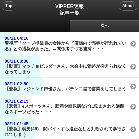
VIPPER速報
Top
About
記事一覧
次へ
08/11 04:10
警視庁「ソープ従業員の女性から『店舗内で売春が行われてい
る』との通報があった」→関係者芋づる逮捕・・・
08/11 03:30
【動画】マッチョビルダーさん、大会中に勃起が抑えられなく
なってしまう
08/11 02:50
【悲報】レジェンド声優さん、パチンコ屋で営業をしてしまう
08/11 02:15
【悲報】eスポーツさん、肥満や糖尿病などに悩まされる過酷
なスポーツだった・・・
08/11 01:45
【悲報】弱男(49)、闇バイトすら適正なしと判断されて暴行さ
れてしまう