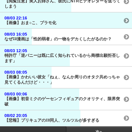
【閲覧注意】美人お姉さん、彼氏にNTRビデオレターを送って
しまう
08/03 22:16
【画像】おま○こ、プラモ化
08/03 16:05
なぜｴﾛ漫画は「性的弱者」の一物をデカくしたがるのか？
08/03 12:05
特許庁「逆バニーは既に広く知られているから商標出願拒否し
ます」
08/03 08:05
【画像】かわいい彼女「ねぇ、なんか周りのオタク共めっちゃ
見てくるんだけど・・・」
08/03 00:06
【画像】初音ミクのゲーセンフィギュアのクオリティ、限界突
破
08/02 20:05
【悲報】プリキュアのｴﾛ同人、ツルツルが多すぎる