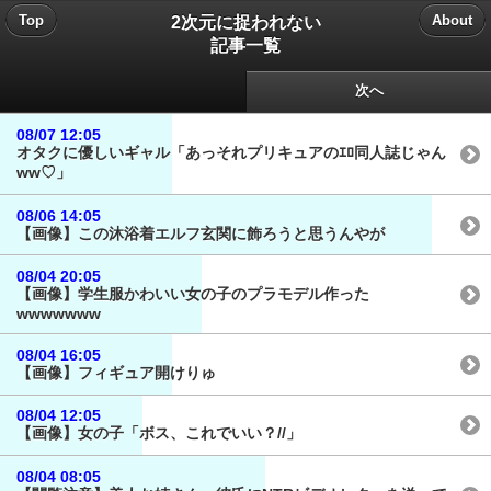
2次元に捉われない
Top
About
記事一覧
次へ
08/07 12:05
オタクに優しいギャル「あっそれプリキュアのｴﾛ同人誌じゃん
ww♡」
08/06 14:05
【画像】この沐浴着エルフ玄関に飾ろうと思うんやが
08/04 20:05
【画像】学生服かわいい女の子のプラモデル作った
wwwwwww
08/04 16:05
【画像】フィギュア開けりゅ
08/04 12:05
【画像】女の子「ボス、これでいい？//」
08/04 08:05