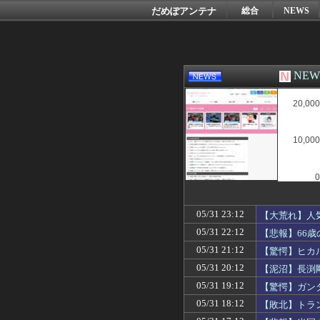
だめぽアンテナ
総合
NEWS
NE
20,000
10,000
0
05/31 23:12
【大荒れ】人気
05/31 22:12
【悲報】66
05/31 21:12
【驚愕】ヒカ
05/31 20:12
【泥沼】長渕
05/31 19:12
【驚愕】ガン
05/31 18:12
【敗北】トラ