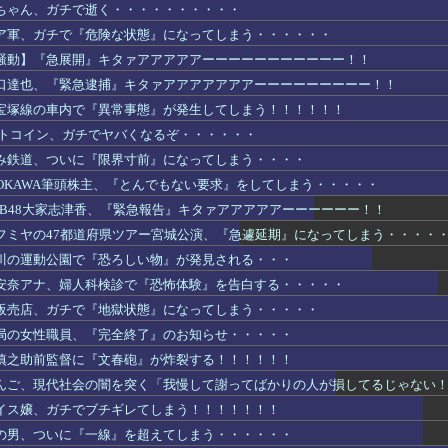
ちゃん、ガチで逝く・・・・・・・・・・
ア軍、ガチで『危険な状態』になってしまう・・・・・・
騒動】『急展開』キタァアアアアアーーーーーーーーーーー！！
口達也、『緊急逮捕』キタァアアアアアアアーーーーーーーーー！！
宝塚線の車内で『異常事態』が発生してしまう！！！！！！
ットコイン、ガチでヤバくなるぞ・・・・・・
み鉄道、ついに『限界寸前』になってしまう・・・・
DOKAWA筆頭株主、『とんでもない要求』をしてしまう・・・・・
KB48大家志津香、『緊急報告』キタァアアアアアーーーーーー！！
フミヤの47都道府県ツアー宮城公演、『急遽延期』になってしまう・・・・
川の運動公園で『恐ろしい物』が発見される・・・
安奈アナ、婦人科検診で『恐怖体験』を告白する・・・・・
販売店、ガチで『地獄状態』になってしまう・・・・・
局の女性職員、『完全終了』のお知らせ・・・・・
慎之助前監督に『文春砲』が炸裂する！！！！！！
んご、現代社会の闇を突く「我慢して謝ってばかりの人が損してるじゃない
イス嬢、ガチでブチギレてしまう！！！！！！！
の男、ついに『一線』を超えてしまう・・・・・・