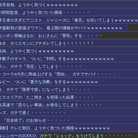
高市首相、ようやく気づくｗｗｗｗｗｗｗｗ
の阿部監督、ようやく気づいた模様・・・・・・・
界王者の天才ピアニスト、ジャニーズに『暴言』を吐いてしまうｗｗｗｗｗ
R大阪駅前の新築タワマン、最上階の価格がヤバイｗｗｗｗｗｗｗｗｗ
センボン箕輪はるか、おじさんに『警告』する・・・・・
ゆき、ホリエモンにブチギレてしまう！！！！！！！
良純、ようやく気づくｗｗｗｗｗｗｗｗｗ
木数子のギャラ、ついに『判明』するｗｗｗｗｗｗｗｗｗｗｗｗ
ラン、ガチで『否定』してしまう・・・・・・
・コーラが9月に再値上げする『理由』、ガチでヤバイ・・・・・
ルビー、ついに『重大な決断』をするｗｗｗｗｗｗｗｗ
キ、ガチで『限界寸前』になってしまう・・・・・
ビスエリアの「たこ焼き」を頬張った結果・・・・・
名高速で『恐ろしい事故』が発生してしまう・・・・・・
ンズ、ガチで逝く・・・・・・・・・
、『完全終了』のお知らせ・・・・・・
騒動】テレビ朝日、ようやく気づいた模様ｗｗｗｗｗｗｗｗｗ
ルシンガーのZOOCO、ガチで『ショック』をうけてしまう・・・・・・・