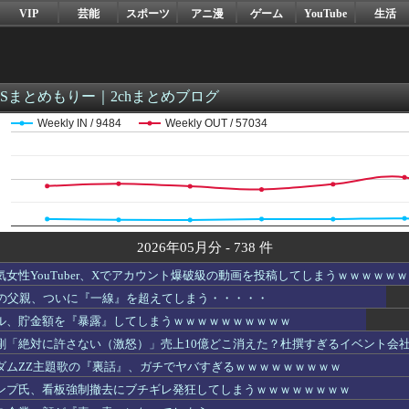
VIP
芸能
スポーツ
アニ漫
ゲーム
YouTube
生活
WSまとめもりー｜2chまとめブログ
Weekly IN / 9484
Weekly OUT / 57034
2026年05月分 - 738 件
女性YouTuber、Xでアカウント爆破級の動画を投稿してしまうｗｗｗｗｗｗ
歳の父親、ついに『一線』を超えてしまう・・・・・
ル、貯金額を『暴露』してしまうｗｗｗｗｗｗｗｗｗｗ
剛「絶対に許さない（激怒）」売上10億どこ消えた？杜撰すぎるイベント会
ダムZZ主題歌の『裏話』、ガチでヤバすぎるｗｗｗｗｗｗｗｗｗ
ンプ氏、看板強制撤去にブチギレ発狂してしまうｗｗｗｗｗｗｗｗ