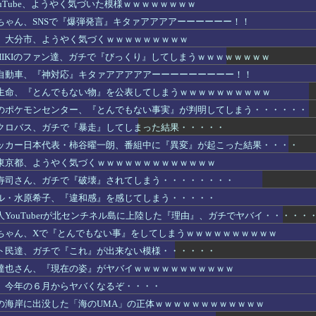
uTube、ようやく気づいた模様ｗｗｗｗｗｗｗｗ
ちゃん、SNSで『爆弾発言』キタァアアアアーーーーーー！！
】大分市、ようやく気づくｗｗｗｗｗｗｗｗｗ
HIKIのファン達、ガチで『びっくり』してしまうｗｗｗｗｗｗｗｗ
自動車、『神対応』キタァアアアアアーーーーーーーーー！！
生命、『とんでもない物』を公表してしまうｗｗｗｗｗｗｗｗｗｗ
のポケモンセンター、『とんでもない事実』が判明してしまう・・・・・・
クロバス、ガチで『暴走』してしまった結果・・・・・
ッカー日本代表・柿谷曜一朗、番組中に『異変』が起こった結果・・・・
東京都、ようやく気づくｗｗｗｗｗｗｗｗｗｗｗｗｗ
寿司さん、ガチで『破壊』されてしまう・・・・・・・・
ル・水原希子、『違和感』を感じてしまう・・・・・
YouTuberが北センチネル島に上陸した『理由』、ガチでヤバイ・・・・・
ちゃん、Xで『とんでもない事』をしてしまうｗｗｗｗｗｗｗｗｗｗ
ト民達、ガチで『これ』が出来ない模様・・・・・・
達也さん、『現在の姿』がヤバイｗｗｗｗｗｗｗｗｗｗｗ
、今年の６月からヤバくなるぞ・・・・
の海岸に出没した「海のUMA」の正体ｗｗｗｗｗｗｗｗｗｗｗｗ