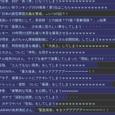
の企業、顔が『真っ青』になってしまうｗｗｗｗｗｗｗｗｗｗｗ
住みたい街ランキング2026発表！第1位はこちらｗｗｗｗｗｗｗｗｗｗｗ
「日本の新型軍国主義を警戒」←いつの話？！
綾波レイの髪色にして」美容師「どの綾波？TV版？新劇場版？」→結果
リ下”の「薬屋さん」、少女達に恐ろしい事をしてしまう・・・・・・
ッキー、10年間の沈黙を破り本音を爆発させるｗｗｗｗｗｗｗｗ
紗理奈、あのちゃん降板騒動後に『メンタル全開投稿』してしまうｗｗｗｗ
大魔王、阿部前監督を擁護して『大炎上』してしまうｗｗｗｗｗｗｗｗｗ
リカさん、ついに『本性』を現すｗｗｗｗｗｗｗｗｗｗｗ
チル桜井(56)さん、ライブを途中で放棄してしまった『理由』がヤバイ・・・
拓哉、『とんでもない発表』をしてしまうｗｗｗｗｗｗｗ
WNTOWN＋、『重大発表』キタァアアアアアーーーーーーー！！
アキ子、後輩タレントにブチギレてしまうｗｗｗｗｗｗｗｗｗ
ジャッシュ・渡部、ついに『暴露』をしてしまうｗｗｗｗｗｗｗｗｗｗ
静香、『衝撃的な写真』を公開してしまうwwwwwww
、ガチで『深刻な状態』になってしまう・・・・・・
、ガチでヤバイ『告知』をしてしまうｗｗｗｗｗｗｗｗｗｗｗｗ
AKB48の松村美紅さん、『緊急発表』キタァアアアアアーーーーーー！！