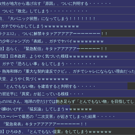
女性が地方から逃げ出す『原因』、ついに判明する・・・・・・
、ついに『敗北』してしまう・・・・・・・・・・
前、『大パニック状態』になってしまう！！！！！！！
L、ガチでやらかしてしまうｗｗｗｗｗｗｗｗｗ
ラクエ12』、ついに解禁キタァアアアアアーーーーーーー！！
の少年ジャンプの『表紙』、ガチでヤバイｗｗｗｗｗｗｗｗ
動】志らく、『緊急配信』キタァアアアアアーーーーーー！！
問題】日本政府、ようやく気づいた模様ｗｗｗｗｗｗｗｗｗｗ
、ガチで『恐ろしい事』をしてしまう・・・・・・・・
・熱海和輝の『重大な契約違反でクビ』、ガチでシャレにならない理由だっ
天堂、ようやく気づくｗｗｗｗｗｗｗｗ
、『とんでもない物』を建造すると判明する・・・・・
の習近平に『異変』が起こっている模様・・・・
らのJALさん、地球の空だけでは飽き足らず「とんでもない物」を目指してし
バ嬢ゆいぴす、『猛反論』してしまうｗｗｗｗｗｗｗ
のスーパーで最悪の『二次災害』が起きてしまった結果・・・・・
S、『緊急発表』キタァアアアアアーーーーーー！！
動】ひろゆき、『とんでもない提案』をしてしまうｗｗｗｗｗｗ