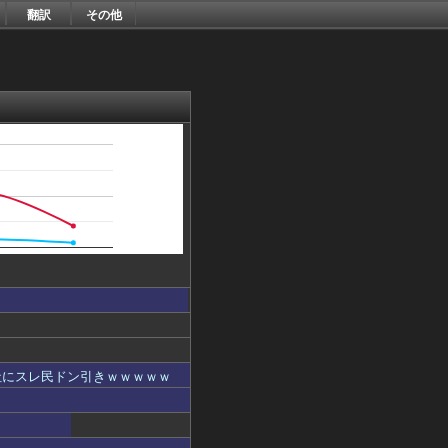
翻訳
その他
社にスレ民ドン引きｗｗｗｗｗ