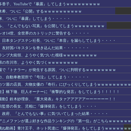
香子、YouTubeで『暴露』してしまうｗｗｗｗｗｗｗｗｗ
木希、ついに『公開』するｗｗｗｗｗｗｗｗｗｗ
林、ついに『暴露』してしまう・・・・・
ル、『とんでもない写真』を公開してしまうｗｗｗｗｗｗｗｗ
レオ14世、全世界のカトリックに警告する・・・・・
】日本タングステン社長、ついに『本音』を漏らしてしまう・・・・
、友好国パキスタンを巻き込んだ結果・・・・・・・
ランプ大統領、ようやく気づいた模様ｗｗｗｗｗｗｗｗｗ
県の市川市、ようやく気づくｗｗｗｗｗｗｗｗ
場で『トナラー』が発生する原因、ついに判明するｗｗｗｗｗｗｗｗ
コ、自動車教習所で『号泣』してしまう・・・・・・
カツ屋の店員、大物女優の『奇行』にびっくりしてしまうｗｗｗｗｗｗｗｗ
任】橋下徹、巨人オーナーに『衝撃的な発言』をしてしまう！！！！！
騒動】鈴木紗理奈、『重大発表』キタァアアアアアーーーーーー！！
前監督の長女、児相に『爆弾発言』をしてしまう・・・・
】政府、『とんでもない事』に気づいてしまった結果・・・・・
アニメファンが選ぶ好きな作品ランキングの『第一位』がこちらｗｗｗｗｗ
跳ね動画】青汁王子、ネット民達に『爆弾発言』をしてしまうｗｗｗｗｗｗ