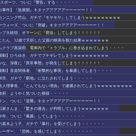
eスポーツ、ついに『警告』する・・・・・・
コ事件】『急展開』キタァアアアアアーーーーー！！
カンニング竹山、ガチで『モヤモヤ』してしまうｗｗｗｗｗｗｗｗｗ
ーウォーズ、ついに『突破』キタァアアアアーーーーー！！
ンプ大統領、オマーンに『脅迫』してしまう！！！！！！
こたん、32歳で夭折した父親の映画を観た結果ｗｗｗｗｗｗｗ
ムクラブ真栄田、電車内で『トラブル』に巻き込まれてしまう・・・・
騒動】ひろゆき、ガチでブチギレてしまうｗｗｗｗｗｗｗｗｗ
かな、深夜に『異常事態』が発生してしまう！！！！！！
騒動】音楽関係者、『衝撃的な事実』を暴露してしまう・・・・
州市、ガチで『窮地』に立たされてしまう・・・・・
法人理事長、『とんでもない理由』で逮捕されてしまうｗｗｗｗｗｗｗｗｗ
政府、ようやく気づいた模様・・・・・
ラン、ついに『逆襲』キタァアアアアアーーーーーー！！
石家さんま、『驚きの過去』が判明してしまうｗｗｗｗｗｗｗ
少年、ついに『暴露』してしまう・・・・・・・
の真木よう子、ガチで『暴行』を受けてしまう・・・・・・
レーザー、『恐怖』を感じてしまう・・・・・・・・