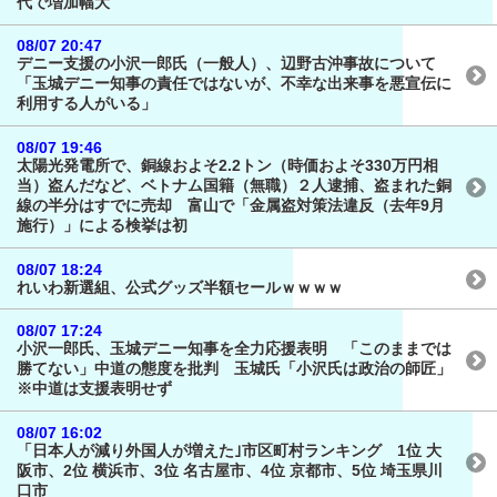
代で増加幅大
08/07 20:47
デニー支援の小沢一郎氏（一般人）、辺野古沖事故について
「玉城デニー知事の責任ではないが、不幸な出来事を悪宣伝に
利用する人がいる」
08/07 19:46
太陽光発電所で、銅線およそ2.2トン（時価およそ330万円相
当）盗んだなど、ベトナム国籍（無職）２人逮捕、盗まれた銅
線の半分はすでに売却 富山で「金属盗対策法違反（去年9月
施行）」による検挙は初
08/07 18:24
れいわ新選組、公式グッズ半額セールｗｗｗｗ
08/07 17:24
小沢一郎氏、玉城デニー知事を全力応援表明 「このままでは
勝てない」中道の態度を批判 玉城氏「小沢氏は政治の師匠」
※中道は支援表明せず
08/07 16:02
「日本人が減り外国人が増えた｣市区町村ランキング 1位 大
阪市、2位 横浜市、3位 名古屋市、4位 京都市、5位 埼玉県川
口市