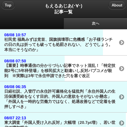
もえるあじあ(･∀･)
Top
About
記事一覧
次へ
08/08 10:57
社民党 福島みずほ党首、国旗損壊罪に危機感「お子様ランチ
の日の丸は折っても破っても処罰されない、 どうでしょう。
本当にそうなのか」
08/08 07:50
【重要】時事通信の分かりづらい記事でネット混乱！「特定技
能2号に5年枠登場」を移民拡大と勘違いし反対パブコメが殺
到 ※実際は3年で永住申請できた穴を塞ぐ改正
08/08 06:35
日経社説、入管庁の永住許可厳格化を猛批判「永住外国人の生
活保護受給をなくす目的、外国人の意欲をそがないか懸念」
「外国人を一時的な労働力ではなく、処遇改善などで定着を後
押しすべき」
08/07 22:13
東大調査「外国人受け入れ反対」大幅増（20.7pt増）、若い世