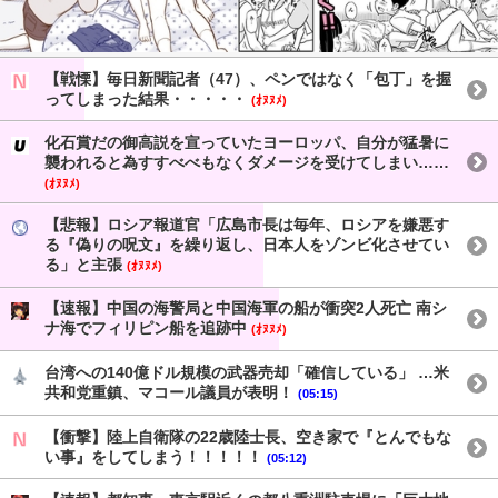
【戦慄】毎日新聞記者（47）、ペンではなく「包丁」を握
ってしまった結果・・・・・
(ｵﾇﾇﾒ)
化石賞だの御高説を宣っていたヨーロッパ、自分が猛暑に
襲われると為すすべべもなくダメージを受けてしまい……
(ｵﾇﾇﾒ)
【悲報】ロシア報道官「広島市長は毎年、ロシアを嫌悪す
る『偽りの呪文』を繰り返し、日本人をゾンビ化させてい
る」と主張
(ｵﾇﾇﾒ)
【速報】中国の海警局と中国海軍の船が衝突2人死亡 南シ
ナ海でフィリピン船を追跡中
(ｵﾇﾇﾒ)
台湾への140億ドル規模の武器売却「確信している」 …米
共和党重鎮、マコール議員が表明！
(05:15)
【衝撃】陸上自衛隊の22歳陸士長、空き家で『とんでもな
い事』をしてしまう！！！！！
(05:12)