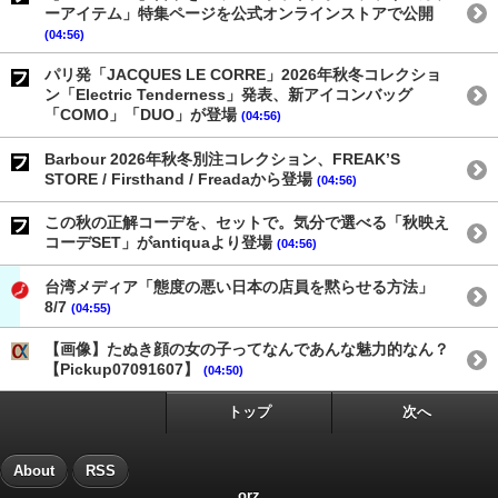
ーアイテム」特集ページを公式オンラインストアで公開
(04:56)
パリ発「JACQUES LE CORRE」2026年秋冬コレクショ
ン「Electric Tenderness」発表、新アイコンバッグ
「COMO」「DUO」が登場
(04:56)
Barbour 2026年秋冬別注コレクション、FREAK’S
STORE / Firsthand / Freadaから登場
(04:56)
この秋の正解コーデを、セットで。気分で選べる「秋映え
コーデSET」がantiquaより登場
(04:56)
台湾メディア「態度の悪い日本の店員を黙らせる方法」
8/7
(04:55)
【画像】たぬき顔の女の子ってなんであんな魅力的なん？
【Pickup07091607】
(04:50)
トップ
次へ
About
RSS
orz