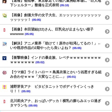
【速報】都知事、東京駅近くの都八重洲駐車場に「巨大地
下シェルター」整備を正式表明
(05:10)
【画像】創価大学の女子大生、エッッッッッッッッッッッ
ッッッッッ！
(05:05)
【画像】本田望結(22)さん、巨乳化が止まらない様子
wwwww
(05:05)
【解決】アニメ業界「助けて！原作が枯渇してるの！」←
いや既存作品の2期やったら良いよね？
(05:05)
【衝撃映像】インドの暴走族、レベチｗｗｗｗｗｗｗｗｗ
ｗｗｗｗｗｗｗ
(05:02)
【ウマ娘】ライトハロー × 島風衣装とかいう凶悪すぎる組
み合わせｗｗｗ「大変なことに…」
(05:01)
浦野芽良アナ ピタピタニットでボディラインくっき
り！！
(05:00)
北川莉央アナ、おっぱいデッカ！横乳の膨らみエッロ過ぎ
タマランち
(05:00)