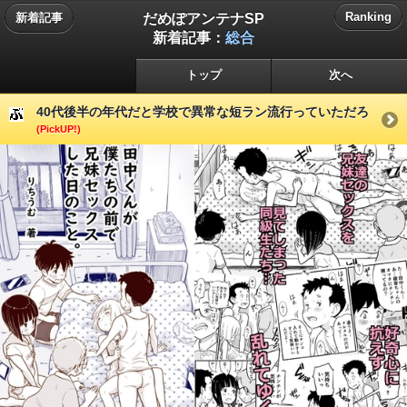
だめぽアンテナSP
Ranking
新着記事
新着記事：
総合
トップ
次へ
40代後半の年代だと学校で異常な短ラン流行っていただろ
(PickUP!)