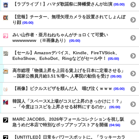
【ラブライブ！】ハマダ歌謡祭に降幡愛さんが出演
(05:00)
【悲報】チーター、無理矢理カメラを設置されてしょんぼ
り顔
(05:00)
みい山作者・亜月ねねちゃんがチョロくて可愛い
wwwwwww （※画像あり）
(05:00)
【セール】Amazonデバイス、Kindle、FireTVStick、
EchoShow、EchoDot、Ringなどがセール中！
(05:00)
高市総理「物価上昇を上回る賃上げを日本に定着させる」
→国家公務員月給3.51％増へ 人事院の勧告を受け
(05:00)
【画像】ピクルスピザを頼んだ人 咽び泣くｗｗｗ
(05:00)
韓国人「スペースX上場がコスピ上昇のきっかけに！？」
→「今度はコスピを上昇させる材料にするのか」
(05:00)
MARC JACOBS、2026年フォールコレクションを祝し阪
急うめだ本店で特別なポップアップストアを開催
(04:56)
【UNTITLED】日常をパワースポットに。「ラッキーカラ