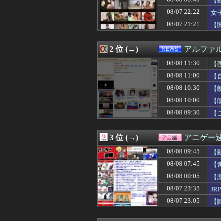
【
08/08 11:20
日本人女性がY
08/07 22:22
女
08/08 11:18
【朗報】FF15
08/07 21:21
08/08 11:17
【ホロライブ】
【
08/08 11:15
軽飛行機が屋根す
08/08 11:15
【トラウマ】映画
2 位 (→)
アルファ
08/08 11:15
ヤフオクで「気持
08/08 11:12
【衝撃】中居正
08/08 11:30
【
08/08 11:11
昔のスロット動画
08/08 11:00
【
08/08 11:10
【朗報】佐藤二
08/08 11:10
【画像】隣家の
08/08 10:30
【
08/08 11:10
【ドイツ空港テロ
08/08 10:00
【
08/08 11:09
【遊んでるニコ】
08/08 09:30
【
08/08 11:09
【悲報】みいち
08/08 11:08
バイク乗りワイ
08/08 11:05
【悲報】競艇に8億
3 位 (→)
アニゲー
08/08 11:05
モニター24と2
08/08 11:05
【悲報】妹さん
08/08 09:45
【
08/08 11:05
【悲報】オタク
08/08 07:45
【
08/08 11:05
【動画】歌舞伎
08/08 11:05
08/08 00:05
マリオカートワ
【
08/08 11:04
Xの現在の収益分
08/07 23:35
J
08/08 11:04
今期の覇権アニメは
08/07 23:05
【
08/08 11:02
「METAL BU
08/08 11:01
【ウマ娘】追込サ
08/08 11:00
【自由研究】スカ