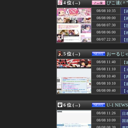
4 位 (→)
ぴこ速(〃'
08/08 11:00
【にじさんじ】3SKM
08/08 11:00
【セール】レグザ
08/08 10:35
【
08/08 11:00
「途中から急激
08/08 09:00
【
08/08 11:00
「私さんはプロだ
08/08 07:30
08/08 11:00
【前編】フードコ
【
08/08 11:00
河出奈都美アナ
08/08 06:00
【
08/08 11:00
アニメがVチュー
08/07 22:30
【
08/08 11:00
岩本蓮加の腹筋w
08/08 11:00
【悲報】日本円
08/08 11:00
【ラブライブ！】
5 位 (→)
おーるじ
08/08 11:00
海外「ウルっとき
08/08 11:00
「オーバーロード
08/08 11:40
【
08/08 11:00
「外国人受け入
08/08 11:10
【
08/08 11:00
イケメン男性保育
性
08/08 10:40
08/08 11:00
【1/2】普段は
【
08/08 11:00
【速報】オタク
08/08 10:10
【
08/08 11:00
甲子園出場校 
08/08 09:40
【
08/08 11:00
韓国人「世界が
い
08/08 11:00
【朗報】韓国人
08/08 11:00
最近グレーのジ
6 位 (→)
U-1 NEWS
08/08 11:00
欧州旅行者のアジ
08/08 10:59
弓木奈於ちゃん
08/08 11:26
日
08/08 10:58
【日向坂46】坂
08/08 10:09
国
08/08 10:57
村上宗隆25号ホ
08/08 08:39
専