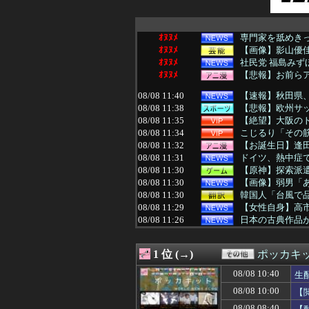
ｵﾇﾇﾒ
専門家を舐めきっ
ｵﾇﾇﾒ
【画像】影山優佳
ｵﾇﾇﾒ
社民党 福島みず
ｵﾇﾇﾒ
【悲報】お前ら
08/08 11:40
【速報】秋田県
08/08 11:38
【悲報】欧州サ
08/08 11:35
【絶望】大阪のト
08/08 11:34
こじるり「その筋
08/08 11:32
【お誕生日】逢
08/08 11:31
ドイツ、熱中症で
08/08 11:30
【原神】探索派
08/08 11:30
【画像】弱男「
08/08 11:30
韓国人「台風で品
08/08 11:29
【女性自身】高市
08/08 11:26
日本の古典作品が
08/08 11:26
自炊するように
08/08 11:25
【衝撃】キッズ「
1 位 (→)
ポッカキ
08/08 11:25
【驚愕】人生で初
08/08 11:23
【NBA】レブロ
08/08 10:40
生
08/08 11:22
レースクイーンを
08/08 10:00
【
08/08 11:20
SNSで知り合った
08/08 11:20
【悲報】熊本避
08/08 08:40