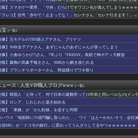
」少年ジャンプ発行部数が初の100万部割れ（海外の反応）
ｗｗｗ
ル』のサイヤ人のネーミングは秀逸だけど
悲報】スマホゲー業界、「サ終」だらけでオワコン化が進んでしまうｗｗｗｗ
ラ、流行る。
ドラレコ】信号「赤やで！止まってな！」セレナさん「セレナ行きます！」←
紀行武器で使えそうなのどれ？槍が一番強そうか？
のフォント、年間料金“53倍”かつ“更新毎に値上げ”のありえな...
た。俺「髪切ったんだね」嫁「ショートのほうが人当たりもいいし」...
お宝
[一覧]
グラー打ちのおじいちゃん、オカルト行為をガッツリ晒されてしまう…
画像】元モデルのTBS新人アナさん、プリケツ
ない交際報告をした大物YouTuberさん、破局を発表😭
5版『Back to the Dawn ～ブレイク･ザ...
画像】NHK女子アナさん、あずにゃんのあずにゃんが張ってしまう
LT入ると周りからの「駆け抜けろ！」思念が凄まじいんだが
画像】小倉ゆうか(27)さん、7年ぶり『FRIDAY』表紙で神ボディ大解放
みたいな球を投げるクローザーを先発に転向させないのはなんで？ ...
た相手をコロした男の弁護をした。そして数年後、因果応報を思わせ...
朗報】爆胸の気象予報士さん、NHKから解き放たれる
ゲート リブート』鳳凰院凶真が存在しないγ（ガンマ）世界線が追...
画像】ブランチリポーターさん、阿波踊りでワキ祭り
去最低37% 25年度、コメ消費減響く
、パラメーター数10兆のミュトス級ＡＩを公開へ
海軍の船が衝突で2人死亡、事故から約1年を経て公表…南シナ海で...
ュース : 人生VIP職人ブログwww
[一覧]
ゲー業界、「サ終」だらけでオワコン化が進んでしまうｗｗｗｗ
悲報】韓国人「え待って、何で日本の避難所って10年前と同レベルなの(ドン
「雰囲気」を「ふいんき」って読んだから蹴り飛ばしたわ...仕事...
た後本領発揮してくる女ｗｗｗｗｗｗｗｗｗｗwwww
悲報】ロシア、じわじわと逝き始める
ビジネスって完全に破綻したよな
悲報】「果糖」が「がん転移」を促すと判明
、熊本に人知れず支援か 10年前の震災では3度現地入り「誰にも...
水ハウス「地面師に55億円騙し取られた…」 ワイ「はえーかわいそう…会社
ない歴=年齢。気になる人に好意を伝えたい
乳アカウントの成長観察するのが好きなやつw
住信SBI」が「ドコモの銀行」に変わってうんざりしてるやつｗｗｗｗｗｗｗ
フトバンクと3.5ゲーム差で首位
です。僕には好きな人がいる。その人、実は先生なんです。笑った顔...