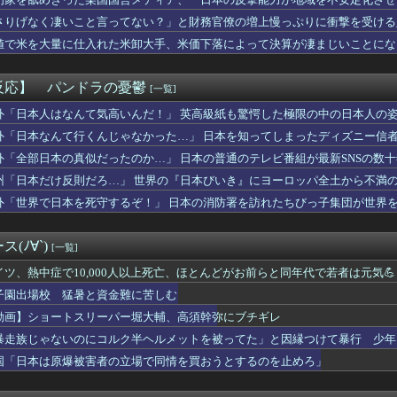
わからない
ようとするも……
ょっとここ押して」と頭を指さし、押してもらうとブッと屁をこくと...
さりげなく凄いこと言ってない？」と財務官僚の増上慢っぷりに衝撃を受ける
ほ党首、国旗損壊罪に危機感「お子様ランチの日の丸は折っても破っ...
……
値で米を大量に仕入れた米卸大手、米価下落によって決算が凄まじいことにな
くさい
「盗聴器が見つかったの」私「まさかうちも？」→業者に調査を依頼...
さMax！心も踊る「マンガ毎週末セール（50%還元）」2日目...
反応】 パンドラの憂鬱
[一覧]
本指シューズ「TRAILOPE WP」が新登場。雨や雪にも対...
イヤホン、USB Type-C対応モデルが登場！USB-A...
外「日本人はなんて気高いんだ！」 英高級紙も驚愕した極限の中の日本人の
門店「グローバルスタイル」に20種類の新作スーツ裏地が登場！お...
外「日本なんて行くんじゃなかった…」 日本を知ってしまったディズニー信
が正念場…センターで18打数1安打 .056…相川監督「冷静...
外「全部日本の真似だったのか…」 日本の普通のテレビ番組が最新SNSの数
加盟への課題を関西外大教授に聞く 李大統領に「政治利用」の過去...
アコンスプレー使っても室内に風を送り込んでるファンは汚いままで...
州「日本だけ反則だろ…」 世界の『日本びいき』にヨーロッパ全土から不満
高齢者の｢テレビ離れ｣が始まった
外「世界で日本を死守するぞ！」 日本の消防署を訪れたちびっ子集団が世界
ダンス】&TEAM ファントピpart.46【主題歌 'F...
な縦読みを仕込んでしまうｗｗｗｗｗｗｗ
園 初ジャッジの女性審判・佐藤加奈さん、自ら判定覆したプレーを...
(ﾉ∀`)
[一覧]
ワキ相手が凸してきてウワキと妊娠を告白してきた。落ち着いて旦那...
う高すぎる壁WWWWWWWWWWWWWWWWWW
イツ、熱中症で10,000人以上死亡、ほとんどがお前らと同年代で若者は元気💪
コ動画、緩やかに衰退・・・・・・
子園出場校 猛暑と資金難に苦しむ
きなあんぱん教えて！
動画】ショートスリーパー堀大輔、高須幹弥にブチギレ
ったなあ…と思ったこと
なかった？ベルが鳴ったけど出られなくて」と電話が多く、かけてな...
暴走族じゃないのにコルク半ヘルメットを被ってた」と因縁つけて暴行 少年ら
ッカー”性接待の試合結果をご覧ください」→「マッサージ効果は間...
国「日本は原爆被害者の立場で同情を買おうとするのを止めろ」
性「クソッ！特殊詐欺でお金取られた…」SNS「詐欺られたお金、...
野手二人がホームランを珍アシスト！打ったロナルド・アクーニャJ...