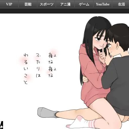
VIP
芸能
スポーツ
アニ漫
ゲーム
YouTube
生活