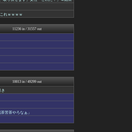
海外のお前ら 海外の反応
ああ言えばForYou
アルファルファモザイク＠ネ...
これｗｗｗｗ
原神速報 | GENSHI...
オレ的ゲーム速報＠刃
オーバージョイド！
11236 in / 31557 out
スロ板-RUSH
VIPPER速報
PlaySphere | ...
スロ板-RUSH
Red4 海外の反応まとめ
修羅場ハザード -復讐・D...
漫画まとめ速報
日本第一！ニュース録
ガールズVIPまとめ
軍事・ミリタリー速報☆彡
10013 in / 49299 out
わんこーる速報！
引き
ガールズVIPまとめ
バズッター速報
ゲーム魔人
哲学ニュースnwk
滅茶苦茶やろなぁ」
はーとログ
じわ速 芸能ニュースまとめ
なんじぇいスタジアム＠なん...
男性様｜気団・生活2chま...