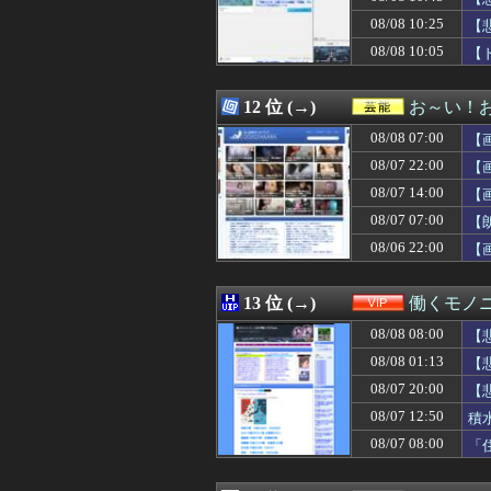
08/08 10:31
海外「時代の流れ
ｗ
08/08 10:25
08/08 10:30
『ドラゴンボー
【
08/08 10:30
【朗報】見せブ
08/08 10:05
【
08/08 10:30
【原神】新しい
08/08 10:30
ゲーム業界ご用達
08/08 10:30
嫁の髪型が変わっ
12 位 (→)
お～い！
08/08 10:30
【超悲報】ジャ
08/08 07:00
【
08/08 10:30
【悲報】とんでも
08/08 10:30
10/22発売予定 PS
08/07 22:00
【
08/08 10:30
デカヘソ喰種で
08/07 14:00
【
08/08 10:30
【MLB】化け物
08/07 07:00
08/08 10:29
飲み屋でケンカし
【
08/08 10:29
『シュタインズ・
08/06 22:00
【
08/08 10:29
【食料自給率】過
08/08 10:27
Ｔｉｋｔｏｋ社
08/08 10:26
中国海警局と中国
13 位 (→)
働くモノニ
08/08 10:25
【悲報】スマホ
08/08 08:00
【
08/08 10:25
派遣のオッサンが
08/08 10:25
【悲報】sexし
08/08 01:13
【
08/08 10:25
家庭用ゲーム機
08/07 20:00
【
08/08 10:23
【胸熱】中居正広
08/07 12:50
積
08/08 10:22
僕42歳、彼女い
08/08 10:19
【画像】Ｘの育
08/07 08:00
「
08/08 10:19
6/21の西武 ソ
08/08 10:19
中学３年生の男子