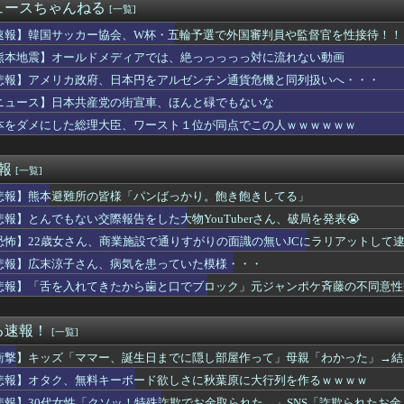
ドポテト作ったんだがうますぎてワロタ
ュースちゃんねる
[一覧]
唐揚げ丼頼んだ
の犠牲者がたった38人なのは驚きだ！何故こんなに少ないの？」
速報】韓国サッカー協会、W杯・五輪予選で外国審判員や監督官を性接待！！
信者さん、家賃8万円の部屋で深夜配信→管理会社から厳重注意され...
熊本地震】オールドメディアでは、絶っっっっっ対に流れない動画
が全開放流。長江流域で深刻な洪水被害
悲報】アメリカ政府、日本円をアルゼンチン通貨危機と同列扱いへ・・・
ー「20歳でアルファード一括で買えちゃう私って素敵」
首ポロリさせられた10代美少女のアーカイブ、500万再生越えｗ...
ニュース】日本共産党の街宣車、ほんと碌でもないな
オン「ハビタとのやり取りは確認できず」も、抑止や社内ルール運用...
本をダメにした総理大臣、ワースト１位が同点でこの人ｗｗｗｗｗｗ
ＷＷＷＷＷＷＷＷＷＷＷＷＷＷＷＷＷＷＷＷＷＷＷＷＷＷＷＷＷＷＷ...
娠したので彼女と一緒に祝いを送る事にした。彼女がA子に何が欲し...
口を言ってた。訳あって夫の食事の用意を放棄しているのに、夫は無...
速報
[一覧]
ってもしかして毒親？と思ったこと
悲報】熊本避難所の皆様「パンばっかり。飽き飽きしてる」
しショボい結婚式だったね」→後から陰ロを聞かされた私は、幸せな...
のDF長友佑都の“挨拶”、スポニチがネタバレ報道
悲報】とんでもない交際報告をした大物YouTuberさん、破局を発表😭
、Xリポスト欄が高市批判の「オールスター状態」で埋め尽くされて...
恐怖】22歳女さん、商業施設で通りすがりの面識の無いJCにラリアットして
ももでJCは無理だろｗｗｗｗｗｗｗｗｗｗｗｗｗ
とかいう子供同士で初セッ〇スする風習がある設定ｗｗｗｗｗ
悲報】広末涼子さん、病気を患っていた模様・・・
公益法人で窓口受付をやったとき、シフト外しみたいな人をシフト表...
悲報】「舌を入れてきたから歯と口でブロック」元ジャンポケ斉藤の不同意性
きで夏の甲子園を危惧「鍛え上げられた野球球児でも、危ないのでは...
入れるのを嫁が反対するんやが
えているキャッチコピー [422186189]
る速報！
[一覧]
貰った財布の箱を捨てたらブチギレられたんやが
衝撃】キッズ「ママー、誕生日までに隠し部屋作って」母親「わかった」→結
スリート、紐ビキニ姿でえっちな肉体ボロンwww
ドリームス、セルラン1位に返り咲くWIWIWIWIWIWIW...
悲報】オタク、無料キーボード欲しさに秋葉原に大行列を作るｗｗｗｗ
のマネージャー、首をひねっただけでなぜかウインクしたことにさ...
悲報】30代女性「クソッ！特殊詐欺でお金取られた…」SNS「詐欺られたお