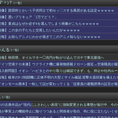
∇'〃)？
[一覧]
 1st LIVE「One-Off 」、直前放送＆最速...
の100インチも！シャープAQUOS、パナソニックビエラなどの...
画像】因習村とかいう子供同士で初セッ〇スする風習がある設定ｗｗｗｗｗ
につまらなくなった漫画」←思い浮かべた作品
画像】悪いプリキュア「2万でどう？」
から」障害のある甥を私に預けようとする義兄嫁、甥を溺愛し勝手に...
ートで鉢合わせした託児ママに「食べている間でいいから」と子供を...
悲報】童貞はなぜか必ず4を選んでしまう画像がこちらｗｗｗｗｗ
 ニットの巨乳、谷間チラ！！
画像】この女の子たちと交尾したいんだがｗｗｗｗｗ
バーにんほってコラボ→アニメファンがブチギレｗｗｗｗｗｗｗｗｗ...
悲報】お前らアニメにわかが過ぎてこのアニメ知らないｗｗｗｗｗ
ww大変なことになってるって...
、「日米協調介入」すら無効化してしまうｗｗｗｗｗ
【祝】逢田梨香子さん、誕生日【Aqours】
ゃんる
[一覧]
た…」これ描いて死ね 第6話の海外反応
」という絵師の力で硬派ファンタジーと誤解させ人気出たなろう作品...
速報】秋田県、オイルマネー◯兆円が転がり込んでガチで東北最強へ
れ反対」大幅増 東大調査、若い世代で多く
ドイツ空港テロ未遂】ウクライナ機に爆発物搭載ドローン接近→空港職員が蹴
士にフラれたキチママ。逆恨みで娘を使って狂言した結果、保育所が...
能C4搭載していた」
子煩悩だけどキレると周りが見えなくなる夫が怖くなってきた。これ...
再入館問題】イオン「ハビタとのやり取りは確認できず」も、抑止や社内ルー
、とうとう入浴を余儀なくされるｗｗｗｗｗｗｗ
速報】岐阜のF-2戦闘機に正体不明の大型ミサイル確認 迎撃火器回避を備えた1
猛暑と資金難に苦しむ
イオンモール熊本】一転して話が変わってくる「従業員の避難誘導の証言が複
門戸を閉ざす中、K-ワクチンがアフリカを守る」と話題に
「この鉄板、3倍速く焼けるやつだ」
ャージズボン着てる女子だらけやん
.
[一覧]
ア旅行先ランキング、日本はタイ、インドネシアに次いで3位ランク...
、賀喜遥香ちゃんの優しさを語る！！！【乃木坂46】
本の古典作品が”現代にふさわしい表現”に強制変更される事態が進行中、今
井新奈、初の単独テレビ出演が決定！！！
連が事実上の機能停止に陥りつつあると関係者が告白、特に役に立たないくせ
ームラン！！
門家を舐めきった某国国営メディア、「日本の反撃能力が地域を不安定化させ