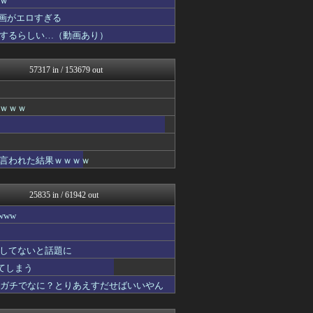
ｗ
キムチ速報
画がエロすぎる
アニはつ -アニメ発信場-
するらしい…（動画あり）
ホロ速
QQQ(海外の反応)
哲学ニュースnwk
57317 in / 153679 out
まとめCUP
NEWSまとめもりー｜2c...
パチンコ・パチスロ.com
ｗｗｗｗ
もみあげチャ～シュ～
2chまとめ・読み物・長編...
おーるじゃんる
トレンドの通り道
言われた結果ｗｗｗｗ
ぶる速-VIP
サイ速
資格ちゃんねる
25835 in / 61942 out
げぇ速
不思議.net - 5ch...
ww
わんこーる速報！
女子アナお宝画像速報－5c...
カンダタ速報
してないと話題に
かせまと！
れてしまう
おたくみくす 声優まとめ
てガチでなに？とりあえすだせばいいやん
GUNDAM.LOG｜ガン...
ウマ娘まとめ速報うまろぐ
アルファルファモザイク＠ネ...