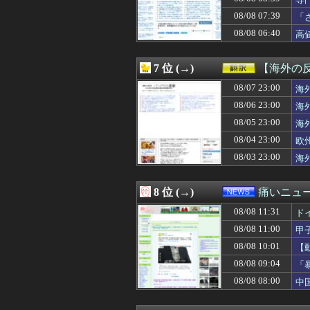
08/08 10:57
眉毛の整え方が
め
08/08 10:57
うちの親父は「ち
08/08 07:39
「
08/08 10:57
社民党 福島みず
が
08/08 06:40
高
08/08 10:57
白髪染め、面倒
08/08 10:57
マンションの隣人
08/08 10:56
Amazonのアツ
7 位 (→)
【海外の
08/08 10:56
防水×裸足感覚の5
08/08 10:56
08/07 23:00
Z世代で再注目の有線
海
08/08 10:56
オーダースーツ専
08/06 23:00
海
08/08 10:55
DeNA・勝又温史
08/05 23:00
海
08/08 10:55
韓国のCPTPP
08/08 10:54
エアコン業者「エ
08/04 23:00
欧
08/08 10:54
"テレビ大好き"
08/03 23:00
海
08/08 10:54
【JO初主演映画ワン
08/08 10:50
新聞さん、壮大
08/08 10:50
【高校野球】甲子
8 位 (→)
痛いニュース
08/08 10:50
ある日、旦那のウ
08/08 11:31
08/08 10:49
OPS.9とかい
ド
08/08 10:47
【速報】ニコニ
08/08 11:00
甲
08/08 10:47
あなたが1番好
08/08 10:01
【
08/08 10:47
気づくのが遅か
08/08 10:47
トメ「今電話かけ
08/08 09:04
「
08/08 10:46
韓国人「“韓国サ
08/08 08:00
中
08/08 10:45
【悲報】30代女
08/08 10:45
【海外の反応】外