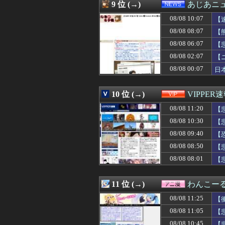
08/08 10:44
【画像】フライ
9 位 (→)
あじあニ
08/08 10:43
ロケットナウで
08/08 10:07
08/08 10:41
海外「熊本地震
【
08/08 10:40
【悲報】ゲーム配
08/08 08:07
【
08/08 10:40
中国、三峡ダム
08/08 06:07
【
08/08 10:40
インフルエンサ
08/08 10:40
生配信中に猫に乳
08/08 02:07
【
08/08 10:40
【再入館問題】イ
08/08 00:07
日
08/08 10:40
村上(ホ)２５号
08/08 10:39
同級生のA子が妊
08/08 10:39
夫と義父が私の悪
10 位 (→)
VIPPER
08/08 10:39
あれ？うちの親
08/08 11:20
【
08/08 10:39
兄嫁「友達少ない
08/08 10:38
FC東京開幕戦で
08/08 10:30
【
08/08 10:38
【悲報】蓮舫さん
08/08 09:40
【
08/08 10:35
【画像】その太
08/08 10:35
08/08 08:50
【画像】因習村
【
08/08 10:35
某有名な外国系の
08/08 08:01
【
08/08 10:34
野口健氏 猛暑続
08/08 10:33
子供を保育園に
08/08 10:32
おまえらが今でも覚
11 位 (→)
わんこー
08/08 10:31
彼女に誕プレで
08/08 11:25
【
08/08 10:31
【画像】現役ア
08/08 10:31
【覇権】ホロライブ
08/08 11:05
【
08/08 10:31
【悲報】仙台育英
08/08 10:45
【