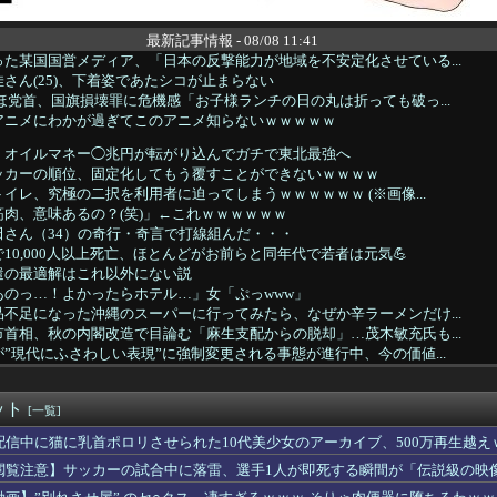
最新記事情報 - 08/08 11:41
た某国国営メディア、「日本の反撃能力が地域を不安定化させている...
さん(25)、下着姿であたシコが止まらない
ほ党首、国旗損壊罪に危機感「お子様ランチの日の丸は折っても破っ...
アニメにわかが過ぎてこのアニメ知らないｗｗｗｗｗ
、オイルマネー◯兆円が転がり込んでガチで東北最強へ
ッカーの順位、固定化してもう覆すことができないｗｗｗｗ
イレ、究極の二択を利用者に迫ってしまうｗｗｗｗｗｗ (※画像...
肉、意味あるの？(笑)」←これｗｗｗｗｗｗ
田さん（34）の奇行・奇言で打線組んだ・・・
10,000人以上死亡、ほとんどがお前らと同年代で若者は元気💪
遣の最適解はこれ以外にない説
あのっ…！よかったらホテル…」女「ぷっwww」
不足になった沖縄のスーパーに行ってみたら、なぜか辛ラーメンだけ...
首相、秋の内閣改造で目論む「麻生支配からの脱却」…茂木敏充氏も...
”現代にふさわしい表現”に強制変更される事態が進行中、今の価値...
なって炊き込みご飯が簡単で美味しくてコスパもいいことに気づいた
ママー、誕生日までに隠し部屋作って」母親「わかった」→結果ｗｗ...
ット
めて浮気のsexした結果ｗｗｗｗｗｗｗｗｗｗｗwwww
[一覧]
ン偉業達成なるか？PHIで優勝すれば北米4大スポーツ初の快挙
配信中に猫に乳首ポロリさせられた10代美少女のアーカイブ、500万再生越え
していた姉が『ZARDの坂井』についてこう言っていた
閲覧注意】サッカーの試合中に落雷、選手1人が即死する瞬間が「伝説級の映
JK10人とS●Xしてハメ撮り770本撮ったイケメン逮捕ww...
難所の皆様「パンばっかり。飽き飽きしてる」