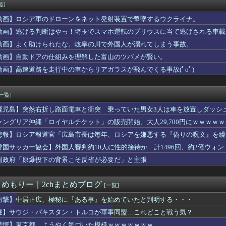
優勝するんだ」日本代表、W杯ポット1入りに現実味!?2030...
覧]
マスカラ
動画】ロシア軍のドローンをネット発射装置で撃墜するウクライナ。
*)？】私はフィリピンのハーフで若干濃いめの顔だった。加えて天...
の押入れには布団は入ってません」←これｗｗｗｗｗ(※画像あり)
動画】逃げる判断はやっ！埼玉でスマホ運転のプリウスに当て逃げされる車載
の利益、めちゃくちゃ減る
動画】よく助けられたな。岐阜の川で外国人が溺れてしまう事故。
2.88 3勝1敗 4QS
動画】自動ドアの仕組みを理解した富山のツバメが賢い。
井端監督を完全に舐めていたｗｗｗ「マジで無口w競馬の話しかし...
で、大学は無理だと判断して高専に進学した。ところが女性というだ...
動画】高速道路を走行中の車からリアガラスが飛んでくる事故(ﾟoﾟ)
カー協会、外国人審判らへ性的接待疑惑→ロンドン五輪銅メダルはく...
[一覧]
鹿児島】突然右折し路面電車と衝突 乗っていた男女3人は車を放置しダッシ
ャングリア沖縄「ロイヤルチケット」の販売開始、大人29,700円にｗｗｗｗ
悲報】ロシア報道官「広島市長は毎年、ロシアを嫌悪する『偽りの呪文』を繰
張
韓国サッカー協会】外国人審判約10人に性的接待か 計1496回、約2億ウォン（
国政府「原爆投下の背景こそ反省が必要だ」と主張
とめもりー｜2chまとめブログ
[一覧]
衝撃】中居正広、極秘に『ある事』を始めていたと判明する・・・
謎】サウジ・パキスタン・トルコが軍事同盟…これどこと戦う気？
驚愕】東京都、ようやく気づいた模様ｗｗｗｗｗｗｗ