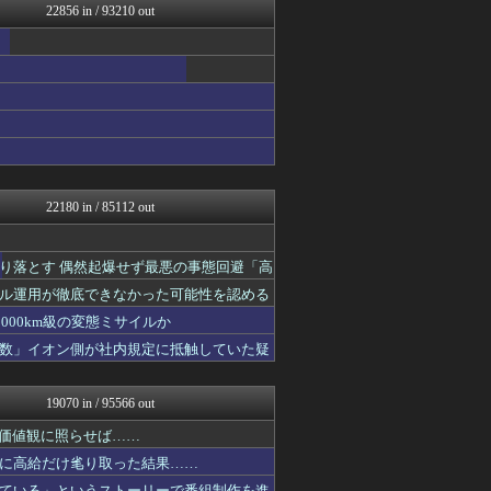
22856 in / 93210 out
VTuberNews
ほんわかMkⅡ
日刊やきう速報
すまいる(^-^)ぶろぐ
修羅場ライフ速報
アナきゃぷ速報
ゲーム実況者速報＠YouT...
乃木通 乃木坂46櫻坂46...
投資ちゃんねる
コンテンツ・声優 | ラブ...
22180 in / 85112 out
アニメリアクト
Y速報
みそパンNEWS
り落とす 偶然起爆せず最悪の事態回避「高
渡る世間はキチばかり - ...
ル運用が徹底できなかった可能性を認める
修羅の華-家庭・生活まとめ
妹はVIPPER
000km級の変態ミサイルか
痛いニュース(ﾉ∀`)
数」イオン側が社内規定に抵触していた疑
韓国ニュース反応まとめ
ニチカン！
ファ板速報
19070 in / 95566 out
エアライン本舗
坂道情報通～乃木坂46まと...
の価値観に照らせば……
日向坂46まとめもり～
に高給だけ毟り取った結果……
MLB NEWS@まとめ
ている」というストーリーで番組制作を進