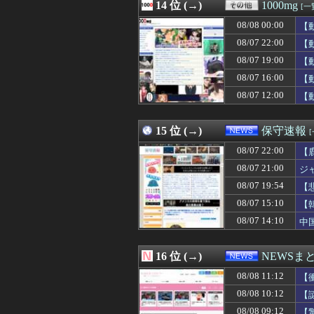
08/08 10:19
14 位 (→)
外国人「アジア杯で
1000mg
[一
08/08 10:18
今、使っている
08/08 00:00
【
08/08 10:18
【青春(*´ω｀
08/08 10:18
08/07 22:00
【衝撃】旅館「こ
【
08/08 10:17
【悲報】コメ卸
08/07 19:00
【
08/08 10:17
涌井秀章(40) 防御率
08/07 16:00
【
08/08 10:16
大谷翔平、WBC
08/08 10:15
家が貧しかったの
08/07 12:00
【
08/08 10:15
【悲報】韓国サッ
15 位 (→)
保守速報
08/07 22:00
【
08/07 21:00
ジ
08/07 19:54
【
主
08/07 15:10
【
08/07 14:10
中
16 位 (→)
NEWSま
08/08 11:12
【
08/08 10:12
【
08/08 09:12
【