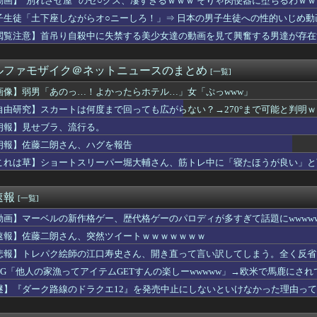
動画】”別れさせ屋” のセ○クス、凄すぎるｗｗｗ そりゃ肉便器に堕ちるわｗｗ
Gエンタ本社前でゴルフクラブを振り回し逮捕…韓国
子生徒「土下座しながらオ○ニーしろ！」⇒ 日本の男子生徒への性的いじめ動
のノクトさん、ガチで理想的な主人公だったｗｗｗｗ
社員にビブー好きがいるに違いない（確信
閲覧注意】首吊り自殺中に失禁する美少女達の動画を見て興奮する男達が存在
れすれを抜けて飛行場へ、車輪を出さないまま胴体着陸「これよりひ...
・特撮・アニメ・漫画・ゲームで「主人公がガチで敗北した回」と聞...
ルファモザイク＠ネットニュースのまとめ
[一覧]
ちの良い取引が～」って評価してくれた女に「もっと気持ちよくして...
広、極秘に『ある事』を始めていたと判明する・・・
画像】弱男「あのっ…！よかったらホテル…」女「ぷっwww」
見てたらケロット柄が2回出たのにハズレてた…流石にヤバすぎじゃ...
自由研究】スカートは何度まで回っても広がらない？→270°まで可能と判明
朗、沈黙を破り完全勝利宣言
室外機、ガチのマジでおわるｗｗｗ【エアコン】
朗報】見せブラ、流行る。
未遂】ウクライナ機に爆発物搭載ドローン接近→空港職員が蹴り落と...
朗報】佐藤二朗さん、ハグを報告
虎金妃笑虎がNELLマットレスをガチレビュー！皆担とニコたんの...
これは草】ショートスリーパー堀大輔さん、筋トレ中に「寝たほうが良い」と
ゃんの作者さん、泣いてしまう
、バイク降りる事を決意する………
6000万円つぎ込んだ税務署職員、3億3400万円しか回収で...
速報
[一覧]
7で迷ってるんだが…
、兄との旅行でダブルベッドを予約してしまう⇒ｗｗｗｗｗｗ
動画】マーベルの新作格ゲー、歴代格ゲーのパロディが多すぎて話題にwwwww
、無料キーボード欲しさに秋葉原に大行列を作るｗｗｗｗ
速報】佐藤二朗さん、突然ツイートｗｗｗｗｗｗｗ
町女子さん、ラブホに行きたすぎてご乱心ｗｗｗｗｗｗ
ールドはどうすればよかったのか
悲報】トレパク絵師の江口寿史さん、開き直って言い訳してしまう。全く反省
配、一旦9月7日で終了へ
RPG「他人の家漁ってアイテムGETすんの楽しーwwwww」→欧米で馬鹿にさ
？20代「ヤニネコ」30代「BLEACH」40代「なのは」5...
謎】『ダーク路線のドラクエ12』を発売中止にしないといけなかった理由っ
ILD ゴッドガンダム（明鏡止水）」が展示！だいぶオレンジ強...
ポカが一向にアップデートされない理由…「これだけ出さないってこ...
ートは何度まで回っても広がらない？→270°まで可能と判明ｗｗ...