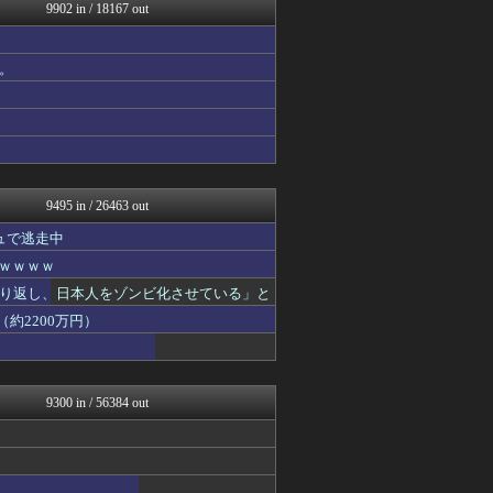
NO FOOTY NO L...
9902 in / 18167 out
婚外ちゃんねる
婚外ちゃんねる
NEWSぽけまとめーる
。
かせまと！
まとめロッテ！
なんJ PRIDE
鬼女の宅配便 - 修羅場・...
【サッカー まとめ】サカラ...
9495 in / 26463 out
ュで逃走中
ｗｗｗｗｗ
り返し、日本人をゾンビ化させている」と
約2200万円）
9300 in / 56384 out