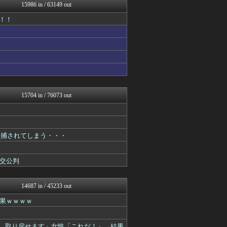
はーとログ
15986 in / 63149 out
理想ちゃんねる
！！
まるっと翻訳
キニ速
にゅーすアルー！
かせまと！
ポッカキット
おーるじゃんる
なんじぇいスタジアム＠なん...
婚外ちゃんねる
おうち速報
15704 in / 76073 out
ガールズVIPまとめ
鬼女はみた -修羅場・恋愛...
ドメサカブログ
政経ワロスまとめニュース♪
逮捕されてしまう・・・
不思議.net - 5ch...
ぴこ速(〃'∇'〃)？
子育てちゃんねる
交公判
筋肉速報
はーとログ
いたしん！
14687 in / 45233 out
気団談
果ｗｗｗｗ
BIPブログ
ガールズVIPまとめ
なんJ PRIDE
金、取り戻せます」女性「これだ！」→結果