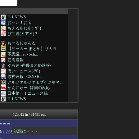
U-1 NEWS.
お～い！お宝
もえるあじあ(･∀･)
ぴこ速(〃'∇'〃)？
おーるじゃんる
【サッカー まとめ】サカラ...
不思議.net - 5ch...
筋肉速報
ぐら速 -声優まとめ速報-
痛いニュース(ﾉ∀`)
原神速報 | GENSHI...
アルファルファモザイク＠ネ...
かんにゅー -韓国の反応-
日本第一！ニュース録
U-1 NEWS.
ゴールデンタイムズ
わんこーる速報！
125512 in / 81431 out
バズッター速報
バスケまとめ・COM
ｗｗｗ
浮気ちゃんねる
像」だと話題に・・・
キニ速
VIPPER速報