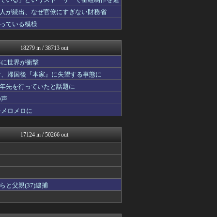
婚外ちゃんねる
婚外ちゃんねる
人が続出、なぜ官僚にすぎない財務省
もえるあじあ(･∀･)
っている模様
ガールズVIPまとめ
素敵な鬼女様
ガジェット2ch
18279 in / 38713 out
ファ板速報
ファ板速報
姿に世界が衝撃
ファ板速報
者、帰国後『本家』に失望する事態に
ベイスターズNEWS
十年先を行っていたと話題に
国難にあってもの申す！！
ガールズVIPまとめ
の声
まとめたニュース
をメロメロに
ガールズVIPまとめ
ラビット速報
【サッカー まとめ】サカラ...
17124 in / 50266 out
かぞくちゃんねる
なんじぇいスタジアム＠なん...
スマブラ屋さん | スマブ...
婚外ちゃんねる
ガールズVIPまとめ
婚外ちゃんねる
と父親(37)逮捕
海外の反応 お隣速報
わんこーる速報！
ボールパーク速報 海外の反...