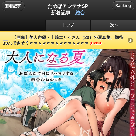
だめぽアンテナSP
Ranking
新着記事
新着記事：
総合
トップ
次へ
【画像】美人声優・山崎エリイさん（20）の写真集、期待
できそうｗｗｗｗｗｗｗｗｗｗｗｗｗｗ
(PickUP!)