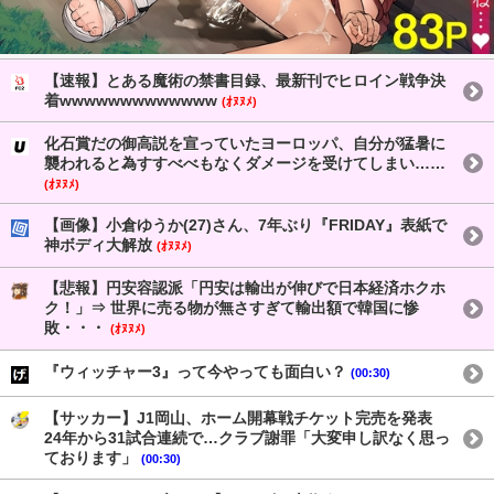
【速報】とある魔術の禁書目録、最新刊でヒロイン戦争決
着wwwwwwwwwwwww
(ｵﾇﾇﾒ)
化石賞だの御高説を宣っていたヨーロッパ、自分が猛暑に
襲われると為すすべべもなくダメージを受けてしまい……
(ｵﾇﾇﾒ)
【画像】小倉ゆうか(27)さん、7年ぶり『FRIDAY』表紙で
神ボディ大解放
(ｵﾇﾇﾒ)
【悲報】円安容認派「円安は輸出が伸びで日本経済ホクホ
ク！」⇒ 世界に売る物が無さすぎて輸出額で韓国に惨
敗・・・
(ｵﾇﾇﾒ)
『ウィッチャー3』って今やっても面白い？
(00:30)
【サッカー】J1岡山、ホーム開幕戦チケット完売を発表
24年から31試合連続で…クラブ謝罪「大変申し訳なく思っ
ております」
(00:30)