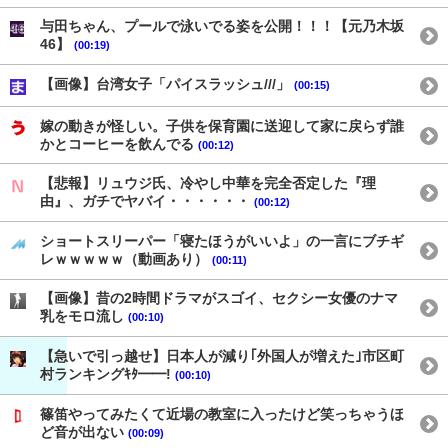
与田ちゃん、プールで泳いでる姿を公開！！！【元乃木坂
46】
(00:19)
【画像】台湾女子「パイスラッシュ///」
(00:15)
嫁の動きが怪しい。子供を保育園に送迎して家に戻らず誰
かとコーヒーを飲んでる
(00:12)
【悲報】リュウジ氏、冷やし中華を完全否定した『理
由』、ガチでヤバイ・・・・・・
(00:12)
ショートスリーパー「寝たほうがいいよ」の一言にブチギ
レｗｗｗｗｗ（動画あり）
(00:11)
【画像】昔の2時間ドラマがスゴイ、セクシー女優のナマ
乳をモロ流し
(00:10)
【急いで引っ越せ】日本人が減り｢外国人が増えた｣市区町
村ランキングｷﾀ━━!
(00:10)
篠笛やってみたくて近場の教室に入ったけど笑っちゃうほ
ど音が出ない
(00:09)