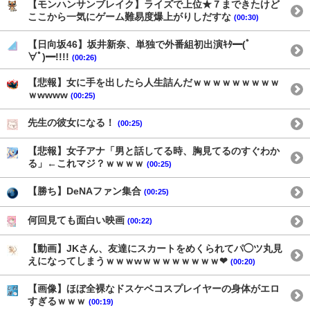
【モンハンサンブレイク】ライズで上位★７まできたけど
ここから一気にゲーム難易度爆上がりしだすな
(00:30)
【日向坂46】坂井新奈、単独で外番組初出演ｷﾀ━(ﾟ
∀ﾟ)━!!!!
(00:26)
【悲報】女に手を出したら人生詰んだｗｗｗｗｗｗｗｗｗ
ｗwwww
(00:25)
先生の彼女になる！
(00:25)
【悲報】女子アナ「男と話してる時、胸見てるのすぐわか
る」←これマジ？ｗｗｗｗ
(00:25)
【勝ち】DeNAファン集合
(00:25)
何回見ても面白い映画
(00:22)
【動画】JKさん、友達にスカートをめくられてパ◯ツ丸見
えになってしまうｗｗｗwｗｗｗｗｗｗｗｗ❤
(00:20)
【画像】ほぼ全裸なドスケベコスプレイヤーの身体がエロ
すぎるｗｗｗ
(00:19)