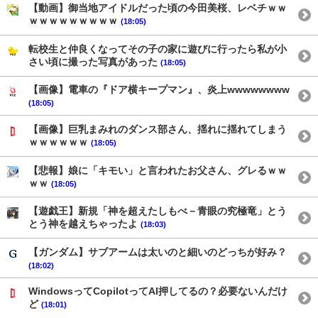
【動画】御当地アイドルだった頃の今田美桜、レベチｗｗ
ｗｗｗｗｗｗｗｗｗ
(18:05)
転校生と仲良くなってその子の家に遊びに行ったら私が小
さい頃に撮った写真があった
(18:05)
【画像】電車の『ドア横キープマン』、炎上wwwwwwww
(18:05)
【画像】巨乳まみれのダンス部さん、揺れに揺れてしまう
ｗｗｗｗｗｗ
(18:05)
【悲報】娘に「キモい」と言われたお父さん、グレるｗｗ
ｗｗ
(18:05)
【遊戯王】新規「神を超えたしもべ－青眼の究極竜」とう
とう神を越えちゃったよ
(18:03)
【ガンダム】サブアームは太いのと細いのどっちが好み？
(18:02)
WindowsってCopilotってAI押してるの？必要ないんだけ
ど
(18:01)