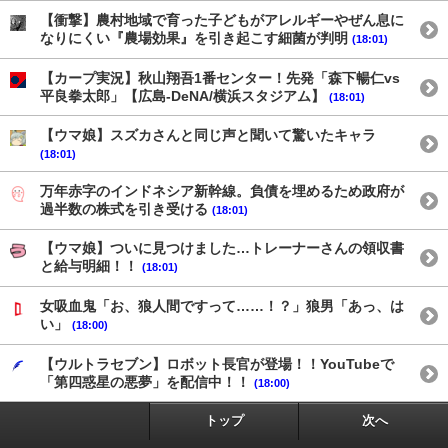
【衝撃】農村地域で育った子どもがアレルギーやぜん息に
なりにくい『農場効果』を引き起こす細菌が判明
(18:01)
【カープ実況】秋山翔吾1番センター！先発「森下暢仁vs
平良拳太郎」【広島-DeNA/横浜スタジアム】
(18:01)
【ウマ娘】スズカさんと同じ声と聞いて驚いたキャラ
(18:01)
万年赤字のインドネシア新幹線。負債を埋めるため政府が
過半数の株式を引き受ける
(18:01)
【ウマ娘】ついに見つけました…トレーナーさんの領収書
と給与明細！！
(18:01)
女吸血鬼「お、狼人間ですって……！？」狼男「あっ、は
い」
(18:00)
【ウルトラセブン】ロボット長官が登場！！YouTubeで
「第四惑星の悪夢」を配信中！！
(18:00)
トップ
次へ