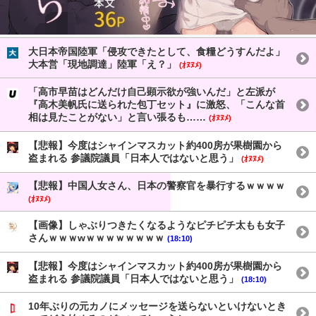
大日本帝国陸軍「侵攻できたとして、食糧どうすんだよ」
大本営「現地調達」陸軍「え？」
(ｵﾇﾇﾒ)
「高市早苗はどんだけ自己顕示欲が強いんだ」と左派が
『高木美帆氏に送られた包丁セット』に激怒、「こんな首
相は見たことがない」と言い張るも……
(ｵﾇﾇﾒ)
【悲報】今度はシャインマスカット約400房が果樹園から
盗まれる 参議院議員「日本人ではないと思う」
(ｵﾇﾇﾒ)
【悲報】中国人女さん、日本の警察官を暴行するｗｗｗｗ
(ｵﾇﾇﾒ)
【画像】しゃぶりつきたくなるようなピチピチ太もも女子
さんｗｗｗwｗｗｗｗｗｗｗｗ
(18:10)
【悲報】今度はシャインマスカット約400房が果樹園から
盗まれる 参議院議員「日本人ではないと思う」
(18:10)
10年ぶりの元カノにメッセージを送らないといけないとき