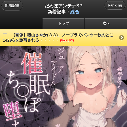
だめぽアンテナSP
Ranking
新着記事
新着記事：
総合
トップ
次へ
【画像】磯山さやか(３３)、ノーブラでパンツ一枚のとこ
ろを激写される・・・・・
(PickUP!)