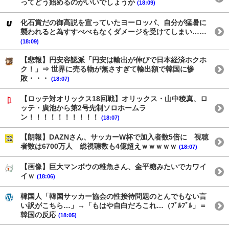
ってどう始めるのがいいでしょうか
(18:09)
化石賞だの御高説を宣っていたヨーロッパ、自分が猛暑に
襲われると為すすべべもなくダメージを受けてしまい……
(18:09)
【悲報】円安容認派「円安は輸出が伸びで日本経済ホクホ
ク！」⇒ 世界に売る物が無さすぎて輸出額で韓国に惨
敗・・・
(18:07)
【ロッテ対オリックス18回戦】オリックス・山中稜真、ロ
ッテ・廣池から第2号先制ソロホームラ
ン！！！！！！！！！！
(18:07)
【朗報】DAZNさん、サッカーW杯で加入者数5倍に 視聴
者数は6700万人 総視聴数も4億超えｗｗｗｗｗ
(18:07)
【画像】巨大マンボウの稚魚さん、金平糖みたいでカワイ
イｗ
(18:06)
韓国人「韓国サッカー協会の性接待問題のとんでもない言
い訳がこちら…」→「もはや自白だろこれ…（ﾌﾞﾙﾌﾞﾙ」＝
韓国の反応
(18:05)