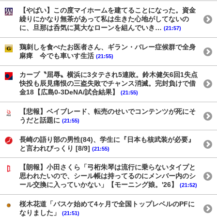
【やばい】この度マイホームを建てることになった。資金
繰りにかなり無茶があって私は生きた心地がしてないの
に、旦那は呑気に莫大なローンを組んでいき…
(21:57)
鶏刺しを食べたお医者さん、ギラン・バレー症候群で全身
麻痺 今でも車いす生活
(21:55)
カープ〝屈辱〟横浜に3タテされ5連敗。鈴木健矢6回1失点
快投も辰見痛恨の三盗失敗でチャンス消滅。完封負けで借
金18【広島0-3DeNA/試合結果】
(21:55)
【悲報】ベイブレード、転売のせいでコンテンツが死にそ
うだと話題に
(21:55)
長崎の語り部の男性(84)、学生に『日本も核武装が必要』
と言われびっくり [8/9]
(21:55)
【朗報】小田さくら「弓桁朱琴は流行に乗らないタイプと
思われたいので、シール帳は持ってるのにメンバー内のシ
ール交換に入っていかない」【モーニング娘。'26】
(21:52)
桜木花道「バスケ始めて4ヶ月で全国トップレベルのPFに
なりました」
(21:51)