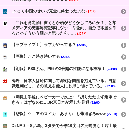
EVって中国のせいで完全に終わったよな
(ｵﾇﾇﾒ)
「これを肯定的に書くとか頭がどうかしてるのか？」と某
メディアの焚書称賛記事にツッコミ殺到、自分で本屋を作
るとかそういう話かと思ったら……
(ｵﾇﾇﾒ)
【ラブライブ！】ラブカやってる？
(22:00)
【画像】たこ焼き焼いてる
(22:00)
【朗報】PS6さん、PS5の2倍超の性能になる模様！
(22:00)
海外「日本人は恥に関して深刻な問題を抱えている。自意
識過剰だし、その意見を他人にも押し付けている」
(22:00)
〈満員山手線にベビーカーで炎上〉「折りたたまず乗車で
きる」はずなのに…JR東日本が示した見解
(22:00)
【悲報】ケニアのスイカ、あまりにも薄過ぎるwww
(22:00)
DeNA 3－0 広島、3タテで今季10度目の完封勝ち！片山最