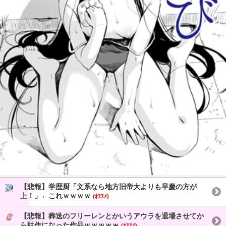
【悲報】学歴厨「文系なら地方旧帝大よりも早慶の方が
上！」←これｗｗｗｗ
(ｵﾇﾇﾒ)
【悲報】葬送のフリーレンとかいうアウラを退場させてか
ら駄作になった作品ｗｗｗｗｗ
(ｵﾇﾇﾒ)