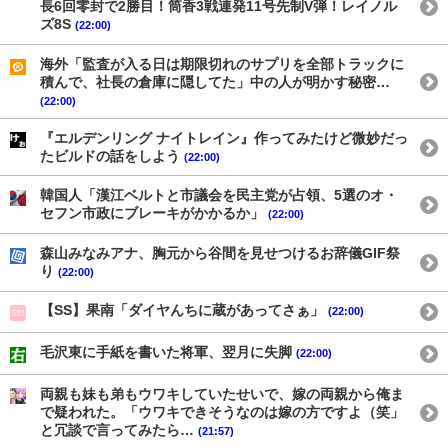
長6回零封で2勝目！筒香3戦連発11号先制V弾！レイノル
ズ8S
(22:00)
海外「監査が入る日は期限切れのサプリを全部トラックに
積んで、社長の倉庫に隠してた」中の人が明かす秘密…
(22:00)
『エルデンリング ナイトレイン』作ってみたけど微妙だっ
たビルドの話をしよう
(22:00)
韓国人「漢江ベルトと市議会を民主党が占領、5選のオ・
セフン市政にブレーキがかかるか」
(22:00)
森山みなみアナ、胸元から谷間を見せつけるお辞儀GIF祭
り
(22:00)
【SS】果南「ダイヤんちに蔵があってさぁ」
(22:00)
毛沢東に手紙を書いた将軍、翌月に失脚
(22:00)
両親も妹も弟もウワキしていたせいで、嫁の両親から俺ま
で疑われた。「ウワキできそうなのは嫁の方ですよ（笑」
と冗談で言ってみたら…
(21:57)