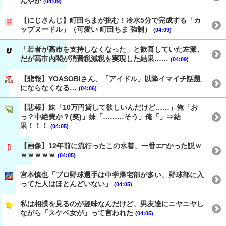
んやが
(04:09)
【にじさんじ】町田ちまが挑む！冷水5分で完成する「カ
ップヌードル」（可愛い 町田ちま 強制）
(04:09)
「若者が高市を支持しなくなった」と歓喜していた左派、
だが高市内閣が消費税減税を実現した結果……
(04:09)
【悲報】YOASOBIさん、「アイドル」以降イマイチ話題
にならなくなる…
(04:06)
【悲報】妹「10万円貸して欲しいんだけど……」俺「お
っ？中絶費か？(笑)」妹「………そう」俺「」⇒結
果！！！
(04:05)
【画像】12年前に流行ったこの水着、一番エ□かった説ｗ
ｗｗｗｗｗ
(04:05)
宮本慎也「プロ野球選手は中学帰宅部が多い、野球部に入
ってた人はほとんどいない」
(04:05)
私は相撲を見るのが趣味なんだけど、男友達にニヤニヤし
ながら「スケベ女が」って言われた
(04:05)