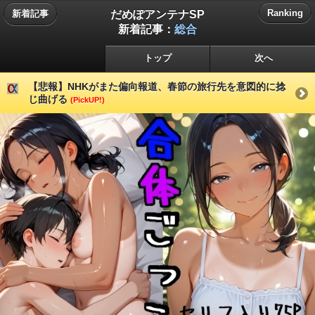
だめぽアンテナSP
Ranking
新着記事
新着記事：
総合
トップ
次へ
【悲報】NHKがまた偏向報道、春節の旅行先を意図的に捻
じ曲げる
(PickUP!)