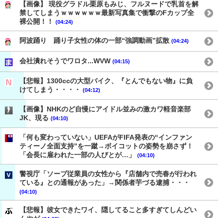
【画像】 現役グラドル栗原もみじ、フルヌードで乳首を解
禁してしまうｗｗｗｗｗｗ最新写真集で衝撃のFカップ全
裸公開！！
(04:24)
阿波踊り 踊り子女性の体の一部“強調動画”拡散
(04:24)
会社潰れそうでワロタ...WVW
(04:15)
【悲報】1300ccの大型バイク、『とんでもない物』に負
けてしまう・・・・
(04:12)
【画像】NHKのど自慢にアイドル並みの激カワ軽音楽部
JK、現る
(04:10)
「何も変わっていない」UEFAがFIFA発表の“インファン
ティーノ全面支持”を一蹴→ボイコットの姿勢を崩さず！
「会長に雇われた一部の人びとが…」
(04:10)
警視庁「ソープ従業員の女性から『店舗内で売春が行われ
ている』との通報があった」→関係者芋づる逮捕・・・
(04:10)
【悲報】彼女できたワイ、隠してること多すぎてしんどい