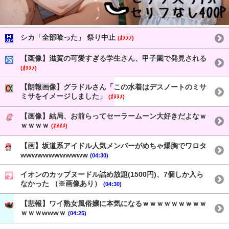
シカ「全部喰った」 祭り中止
(ｵﾇﾇﾒ)
【画像】滋賀の可愛すぎる学生さん、甲子園で発見される
(ｵﾇﾇﾒ)
【朗報画像】グラドルさん「この水着はデスノートのミサ
ミサをイメージしました」
(ｵﾇﾇﾒ)
【画像】結局、お前らってセーラームーン大好きだよなｗ
ｗｗｗｗ
(ｵﾇﾇﾒ)
【画】坂道系アイドル人気メンバーがめちゃ爆胸でワロタ
wwwwwwwwwwww
(04:30)
イオンのカップヌードル詰め放題(1500円)、7個しか入ら
なかった （※画像あり）
(04:30)
【悲報】ワイ熟女風俗嬢に本気になるｗｗｗｗｗｗｗｗｗ
ｗｗｗwwwｗ
(04:25)