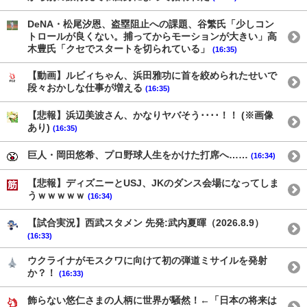
DeNA・松尾汐恩、盗塁阻止への課題、谷繁氏「少しコン
トロールが良くない。捕ってからモーションが大きい」高
木豊氏「クセでスタートを切られている」
(16:35)
【動画】ルビィちゃん、浜田雅功に首を絞められたせいで
段々おかしな仕事が増える
(16:35)
【悲報】浜辺美波さん、かなりヤバそう････！！ (※画像
あり)
(16:35)
巨人・岡田悠希、プロ野球人生をかけた打席へ……
(16:34)
【悲報】ディズニーとUSJ、JKのダンス会場になってしま
うｗｗｗｗｗ
(16:34)
【試合実況】西武スタメン 先発:武内夏暉（2026.8.9）
(16:33)
ウクライナがモスクワに向けて初の弾道ミサイルを発射
か？！
(16:33)
飾らない悠仁さまの人柄に世界が騒然！←「日本の将来は