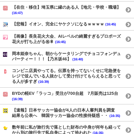
【在住・移住】埼玉県に縁のある人【地元・学校・職場】
(16:47)
【悲報】イオン、完全にヤケクソになるｗｗｗｗ
(16:45)
【画像】長良花火大会、AIレベルの綺麗すぎるプロポーズ
花火が打ち上がる㊗🎇
(16:45)
岡本姫奈ちゃん、朝からケータリングでチョコフォンデュ
パーティー！！！【乃木坂46】
(16:40)
コンビニ店員やってる。伝票を持ってないくせに宅急便を
レジで並んでいる人抜かして受け付けてもらえると思って
る人が多すぎ
(16:39)
BYDの軽EV「ラッコ」受注が700台超 7月販売は125台
(16:39)
【速報】日本サッカー協会が4人の日本人審判員を調査
結果も公表へ 韓国サッカー協会の性接待疑惑・・
(16:35)
数年前に私が旅行先で落とした財布の中身が何年も経って
から別の旅行先で私自身によって拾われた
(16:35)