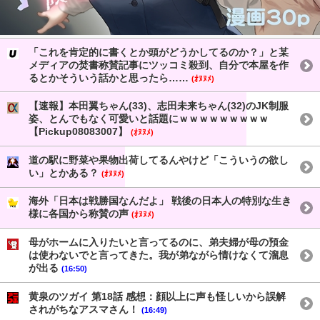
「これを肯定的に書くとか頭がどうかしてるのか？」と某
メディアの焚書称賛記事にツッコミ殺到、自分で本屋を作
るとかそういう話かと思ったら……
(ｵﾇﾇﾒ)
【速報】本田翼ちゃん(33)、志田未来ちゃん(32)のJK制服
姿、とんでもなく可愛いと話題にｗｗｗｗｗｗｗｗｗ
【Pickup08083007】
(ｵﾇﾇﾒ)
道の駅に野菜や果物出荷してるんやけど「こういうの欲し
い」とかある？
(ｵﾇﾇﾒ)
海外「日本は戦勝国なんだよ」 戦後の日本人の特別な生き
様に各国から称賛の声
(ｵﾇﾇﾒ)
母がホームに入りたいと言ってるのに、弟夫婦が母の預金
は使わないでと言ってきた。我が弟ながら情けなくて溜息
が出る
(16:50)
黄泉のツガイ 第18話 感想：顔以上に声も怪しいから誤解
されがちなアスマさん！
(16:49)