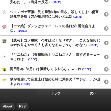
安心だ！」（海外の反応）
(16:33)
ジャンポケ斉藤に見る量刑7年の重さ、殺してしまい傷害
致死罪を狙う方が量刑的には軽いと話題
(16:31)
【ウマ娘】ダンツはウェイトレスの格好が1番似合うよ
な。
(16:31)
【悲報】コメ農家「今年は安くなりすぎ」「こんな値段じ
ゃ米作りをやめる人も多くなるんじゃないかな?」
(16:30)
『ヤニねこ』【衝撃動画】ヤニねこさん、凄すぎるｗｗｗ
ｗこれは…
(16:30)
岡田彰布『8月には優勝してるやろな』←これ
(16:30)
隣が着席して音量上げ始めた時は渾身の「マジか…」が出
るよね
(16:30)
トップ
次へ
About
RSS