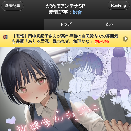
だめぽアンテナSP
Ranking
新着記事
新着記事：
総合
トップ
次へ
【悲報】田中真紀子さんが高市早苗の自民党内での雰囲気
を暴露「ありゃ亜流。嫌われ者。無理かな」
(PickUP!)