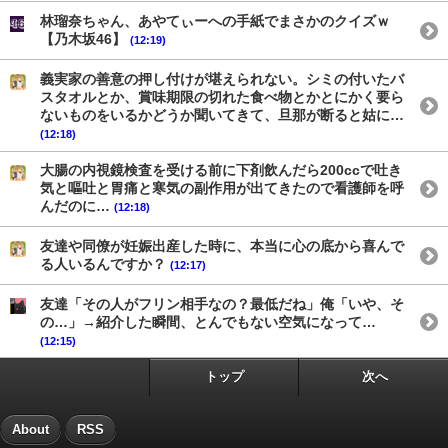
林瑠奈ちゃん、あやてぃーへの手紙でまさかのクイズｗ
【乃木坂46】
(12:19)
義実家の善意の押し付けが堪えられない。シミの付いたバ
スタオルとか、賞味期限の切れた食べ物とかとにかく要ら
ないものをいるかどうか聞いてきて、旦那が断ると姑に…
(12:18)
大腸の内視鏡検査を受ける前に下剤飲んだら200ccで吐き
気と嘔吐と胃痛と寒気の副作用が出てきたので看護師を呼
んだのに…
(12:18)
友達や同僚が妊娠出産した時に、本当に心の底から喜んで
る人いるんですか？
(12:17)
友達「その人がフリン相手なの？最低だね」俺「いや、そ
の…」→紹介した瞬間、とんでもない空気になって…
(12:15)
トップ
次へ
About
RSS