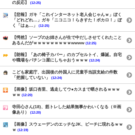
の反応】
(12:25)
【悲報】ガキ「これインターネット老人会じゃんｗ」ぼく
「どれどれ…」ガキ「ニコニコ！らきすた！ボカロ！」ぼ
く「はぁ…」
(12:25)
【愕然】ソープのお姉さんが生で中だしさせてくれたこと
あるんだがｗｗｗｗｗｗｗｗｗwwww
(12:25)
【朗報】「あの椅子カバー」のカプセルトイ、爆誕。自宅
や職場をパチンコ屋にしちゃおうｗｗｗ
(12:24)
こども家庭庁、出国後の外国人に児童手当誤支給の件数
「把握していない」
(12:24)
【画像】坂口杏里、逃走してウ●カスまで晒されるｗｗｗ
ｗｗ
(12:20)
寺田心さん(18)、筋トレした結果無事かわいくなる（※画
像あり）
(12:20)
【画像】スウェーデンのエッチなJK、ビーチに現れるｗｗ
ｗ
(12:19)