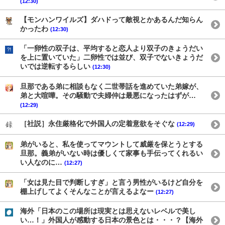
(12:30)
【モンハンワイルズ】ダハドって敵視とかあるんだ知らん
かったわ
(12:30)
「一卵性の双子は、平均すると恋人より双子のきょうだい
を上に置いていた」二卵性では並び、双子でないきょうだ
いでは逆転するらしい
(12:30)
旦那である弟に相談もなく二世帯話を進めていた弟嫁が、
弟と大喧嘩。その騒動で夫婦仲は最悪になったはずが…
(12:29)
［社説］永住厳格化で外国人の定着意欲をそぐな
(12:29)
弟がいると、私を使ってマウントして威厳を保とうとする
旦那。義弟がいない時は優しくて家事も手伝ってくれるい
い人なのに…
(12:27)
「女は見た目で判断しすぎ」と言う男性がいるけど自分を
棚上げしてよくそんなことが言えるよなー
(12:27)
海外「日本のこの場所は現実とは思えないレベルで美し
い…！」外国人が感動する日本の景色とは・・・？【海外