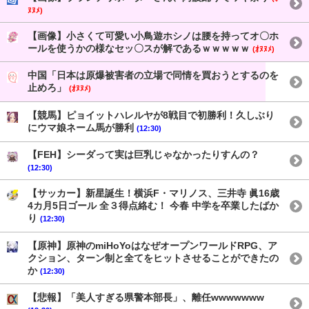
ﾇﾇﾒ)
【画像】小さくて可愛い小鳥遊ホシノは腰を持ってオ〇ホ
ールを使うかの様なセッ〇スが解であるｗｗｗｗｗ
(ｵﾇﾇﾒ)
中国「日本は原爆被害者の立場で同情を買おうとするのを
止めろ」
(ｵﾇﾇﾒ)
【競馬】ピョイットハレルヤが8戦目で初勝利！久しぶり
にウマ娘ネーム馬が勝利
(12:30)
【FEH】シーダって実は巨乳じゃなかったりすんの？
(12:30)
【サッカー】新星誕生！横浜F・マリノス、三井寺 眞16歳
4カ月5日ゴール 全３得点絡む！ 今春 中学を卒業したばか
り
(12:30)
【原神】原神のmiHoYoはなぜオープンワールドRPG、ア
クション、ターン制と全てをヒットさせることができたの
か
(12:30)
【悲報】「美人すぎる県警本部長」、離任wwwwwww