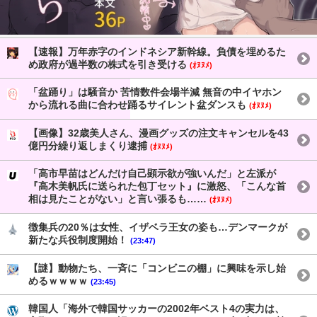
【速報】万年赤字のインドネシア新幹線。負債を埋めるた
め政府が過半数の株式を引き受ける
(ｵﾇﾇﾒ)
「盆踊り」は騒音か 苦情数件会場半減 無音の中イヤホン
から流れる曲に合わせ踊るサイレント盆ダンスも
(ｵﾇﾇﾒ)
【画像】32歳美人さん、漫画グッズの注文キャンセルを43
億円分繰り返しまくり逮捕
(ｵﾇﾇﾒ)
「高市早苗はどんだけ自己顕示欲が強いんだ」と左派が
『高木美帆氏に送られた包丁セット』に激怒、「こんな首
相は見たことがない」と言い張るも……
(ｵﾇﾇﾒ)
徴集兵の20％は女性、イザベラ王女の姿も…デンマークが
新たな兵役制度開始！
(23:47)
【謎】動物たち、一斉に「コンビニの棚」に興味を示し始
めるｗｗｗｗ
(23:45)
韓国人「海外で韓国サッカーの2002年ベスト4の実力は、