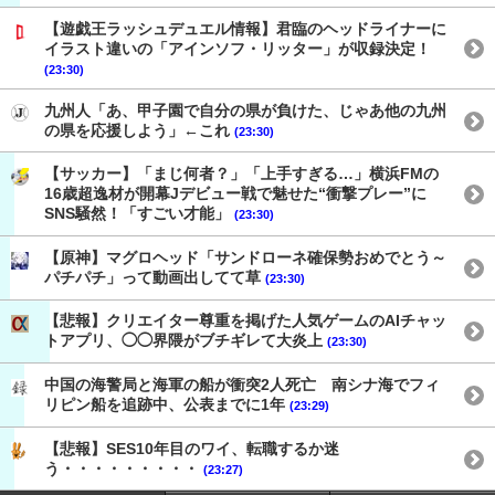
【遊戯王ラッシュデュエル情報】君臨のヘッドライナーに
イラスト違いの「アインソフ・リッター」が収録決定！
(23:30)
九州人「あ、甲子園で自分の県が負けた、じゃあ他の九州
の県を応援しよう」←これ
(23:30)
【サッカー】「まじ何者？」「上手すぎる…」横浜FMの
16歳超逸材が開幕Jデビュー戦で魅せた“衝撃プレー”に
SNS騒然！「すごい才能」
(23:30)
【原神】マグロヘッド「サンドローネ確保勢おめでとう～
パチパチ」って動画出してて草
(23:30)
【悲報】クリエイター尊重を掲げた人気ゲームのAIチャッ
トアプリ、◯◯界隈がブチギレて大炎上
(23:30)
中国の海警局と海軍の船が衝突2人死亡 南シナ海でフィ
リピン船を追跡中、公表までに1年
(23:29)
【悲報】SES10年目のワイ、転職するか迷
う・・・・・・・・・
(23:27)