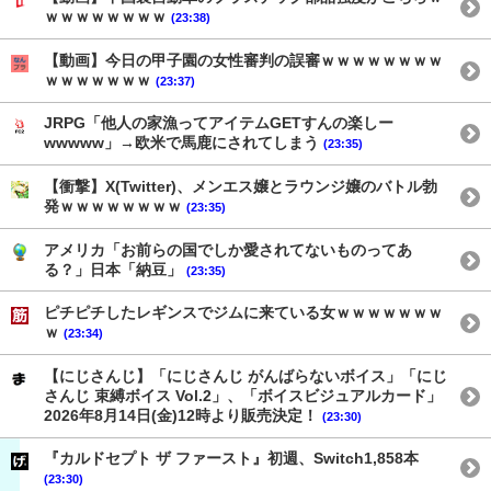
ｗｗｗｗｗｗｗｗ
(23:38)
【動画】今日の甲子園の女性審判の誤審ｗｗｗｗｗｗｗｗ
ｗｗｗｗｗｗｗ
(23:37)
JRPG「他人の家漁ってアイテムGETすんの楽しー
wwwww」→欧米で馬鹿にされてしまう
(23:35)
【衝撃】X(Twitter)、メンエス嬢とラウンジ嬢のバトル勃
発ｗｗｗｗｗｗｗｗ
(23:35)
アメリカ「お前らの国でしか愛されてないものってあ
る？」日本「納豆」
(23:35)
ピチピチしたレギンスでジムに来ている女ｗｗｗｗｗｗｗ
ｗ
(23:34)
【にじさんじ】「にじさんじ がんばらないボイス」「にじ
さんじ 束縛ボイス Vol.2」、「ボイスビジュアルカード」
2026年8月14日(金)12時より販売決定！
(23:30)
『カルドセプト ザ ファースト』初週、Switch1,858本
(23:30)