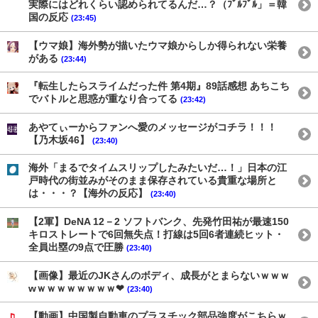
実際にはどれくらい認められてるんだ…？（ﾌﾞﾙﾌﾞﾙ」＝韓
国の反応
(23:45)
【ウマ娘】海外勢が描いたウマ娘からしか得られない栄養
がある
(23:44)
『転生したらスライムだった件 第4期』89話感想 あちこち
でバトルと思惑が重なり合ってる
(23:42)
あやてぃーからファンへ愛のメッセージがコチラ！！！
【乃木坂46】
(23:40)
海外「まるでタイムスリップしたみたいだ…！」日本の江
戸時代の街並みがそのまま保存されている貴重な場所と
は・・・？【海外の反応】
(23:40)
【2軍】DeNA 12－2 ソフトバンク、先発竹田祐が最速150
キロストレートで6回無失点！打線は5回6者連続ヒット・
全員出塁の9点で圧勝
(23:40)
【画像】最近のJKさんのボディ、成長がとまらないｗｗｗ
wｗｗｗｗｗｗｗｗ❤
(23:40)
【動画】中国製自動車のプラスチック部品強度がこちらｗ