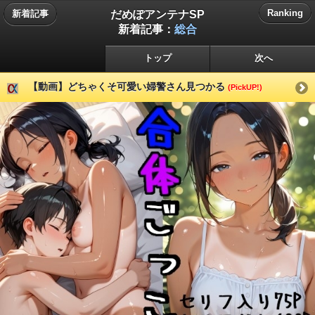
だめぽアンテナSP
Ranking
新着記事
新着記事：
総合
トップ
次へ
【動画】どちゃくそ可愛い婦警さん見つかる
(PickUP!)