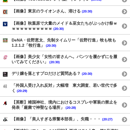
【画像】東京のライオンさん、溶ける
(20:30)
【画像】秋葉原で大量のメイド＆巫女たちがぶっかけ祭ｗ
ｗｗｗｗｗｗｗｗｗｗ
(20:30)
DeNA・佐野恵太、先制タイムリー「佐野行進」牧も牧も
1.2.1.2「牧行進」
(20:30)
【画像】美少女「女性の皆さんへ。パンツを履かずにを履
いてみてください」
(20:30)
デリ嬢を落とすプロだけど質問ある？
(20:30)
「外国人受け入れ反対」大幅増 東大調査、若い世代で多
く
(20:29)
【英断】靖国神社、境内におけるコスプレや軍装の禁止を
発表「厳粛で神聖なる場所」
(20:28)
【画像】「美人すぎる県警本部長」、失職・・・
(20:27)