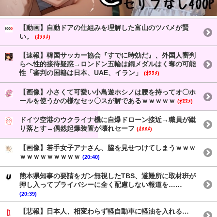
【動画】自動ドアの仕組みを理解した富山のツバメが賢
い。
(ｵﾇﾇﾒ)
【速報】韓国サッカー協会『すでに時効だ』、外国人審判
らへ性的接待疑惑→ロンドン五輪は銅メダルはく奪の可能
性「審判の国籍は日本、UAE、イラン」
(ｵﾇﾇﾒ)
【画像】小さくて可愛い小鳥遊ホシノは腰を持ってオ〇ホ
ールを使うかの様なセッ〇スが解であるｗｗｗｗｗ
(ｵﾇﾇﾒ)
ドイツ空港のウクライナ機に自爆ドローン接近→職員が蹴
り落とす→偶然起爆装置が壊れセーフ
(ｵﾇﾇﾒ)
【画像】若手女子アナさん、脇を見せつけてしまうｗｗｗ
ｗｗｗｗｗｗｗｗｗ
(20:40)
熊本県知事の要請をガン無視したTBS、避難所に取材班が
押し入ってプライバシーに全く配慮しない報道を……
(20:39)
【悲報】日本人、相変わらず軽自動車に軽油を入れる…