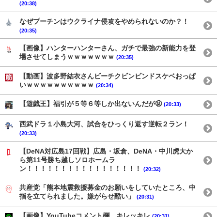
(20:38)
なぜプーチンはウクライナ侵攻をやめられないのか？！
(20:35)
【画像】ハンターハンターさん、ガチで最強の新能力を登
場させてしまうｗｗｗｗｗｗｗ
(20:35)
【動画】波多野結衣さんビーチクビンビンドスケベおっぱ
いｗｗｗｗｗｗｗｗｗｗ
(20:34)
【遊戯王】福引が５等６等しか出ないんだが🤬
(20:33)
西武ドラ１小島大河、試合をひっくり返す逆転２ラン！
(20:33)
【DeNA対広島17回戦】広島・坂倉、DeNA・中川虎大か
ら第11号勝ち越しソロホームラ
ン！！！！！！！！！！！！！！！！！
(20:32)
共産党「熊本地震救援募金のお願いをしていたところ、中
指を立てられました。嫌がらせ酷い」
(20:31)
【画像】YouTubeコメント欄、キレッキレ
(20:31)