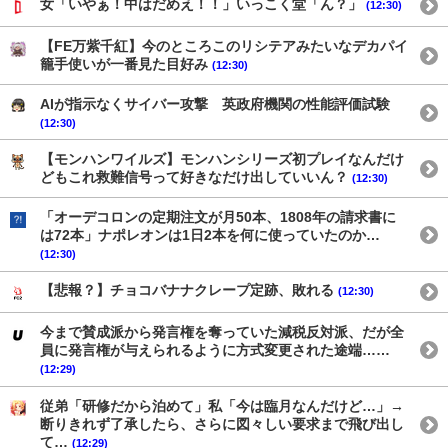
女「いやぁ！中はだめえ！！」いっこく堂「ん？」
(12:30)
【FE万紫千紅】今のところこのリシテアみたいなデカパイ
籠手使いが一番見た目好み
(12:30)
AIが指示なくサイバー攻撃 英政府機関の性能評価試験
(12:30)
【モンハンワイルズ】モンハンシリーズ初プレイなんだけ
どもこれ救難信号って好きなだけ出していいん？
(12:30)
「オーデコロンの定期注文が月50本、1808年の請求書に
は72本」ナポレオンは1日2本を何に使っていたのか…
(12:30)
【悲報？】チョコバナナクレープ定跡、敗れる
(12:30)
今まで賛成派から発言権を奪っていた減税反対派、だが全
員に発言権が与えられるように方式変更された途端……
(12:29)
従弟「研修だから泊めて」私「今は臨月なんだけど…」→
断りきれず了承したら、さらに図々しい要求まで飛び出し
て…
(12:29)