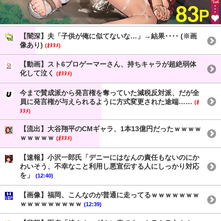
【闇深】夫「子供が俺に似てないな…」→結果････ (※画
像あり)
(ｵﾇﾇﾒ)
【動画】スト6プロゲーマーさん、持ちキャラが超絶弱体
化して泣く
(ｵﾇﾇﾒ)
今まで賛成派から発言権を奪っていた減税反対派、だが全
員に発言権が与えられるように方式変更された途端……
(ｵ
ﾇﾇﾒ)
【流出】大谷翔平のCMギャラ、1本13億円だったｗｗｗｗ
ｗｗｗｗｗ
(ｵﾇﾇﾒ)
【速報】小沢一郎氏「デニーにはなんの責任もないのにか
わいそう、不幸なこと利用し悪宣伝する人にしっかり対応
を」
(12:40)
【画像】福岡、こんなのが普通に走ってるｗｗｗｗｗｗｗ
ｗｗｗｗｗｗｗｗｗ
(12:39)