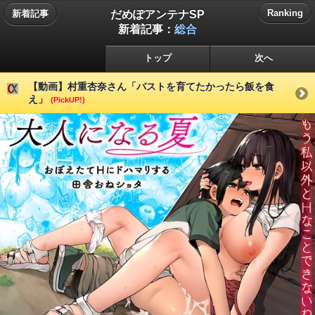
だめぽアンテナSP
Ranking
新着記事
新着記事：
総合
トップ
次へ
【動画】村重杏奈さん「バストを育てたかったら飯を食
え」
(PickUP!)