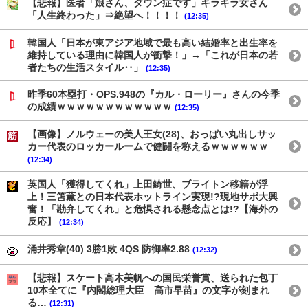
【悲報】医者「娘さん、ダウン症です」キラキラ女さん
「人生終わった」⇒絶望へ！！！！
(12:35)
韓国人「日本が東アジア地域で最も高い結婚率と出生率を
維持している理由に韓国人が衝撃！」→「これが日本の若
者たちの生活スタイル‥」
(12:35)
昨季60本塁打・OPS.948の『カル・ローリー』さんの今季
の成績ｗｗｗｗｗｗｗｗｗｗｗｗ
(12:35)
【画像】ノルウェーの美人王女(28)、おっぱい丸出しサッ
カー代表のロッカールームで健闘を称えるｗｗｗｗｗｗ
(12:34)
英国人「獲得してくれ」上田綺世、ブライトン移籍が浮
上！三笘薫との日本代表ホットライン実現!?現地サポ大興
奮！「勘弁してくれ」と危惧される懸念点とは!?【海外の
反応】
(12:34)
涌井秀章(40) 3勝1敗 4QS 防御率2.88
(12:32)
【悲報】スケート高木美帆への国民栄誉賞、送られた包丁
10本全てに『内閣総理大臣 高市早苗』の文字が刻まれ
る…
(12:31)