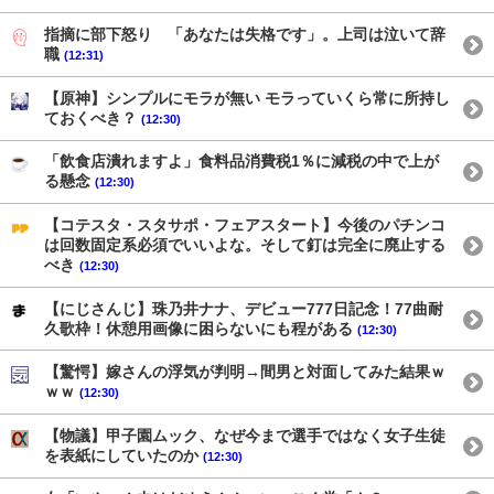
指摘に部下怒り 「あなたは失格です」。上司は泣いて辞
職
(12:31)
【原神】シンプルにモラが無い モラっていくら常に所持し
ておくべき？
(12:30)
「飲食店潰れますよ」食料品消費税1％に減税の中で上が
る懸念
(12:30)
【コテスタ・スタサポ・フェアスタート】今後のパチンコ
は回数固定系必須でいいよな。そして釘は完全に廃止する
べき
(12:30)
【にじさんじ】珠乃井ナナ、デビュー777日記念！77曲耐
久歌枠！休憩用画像に困らないにも程がある
(12:30)
【驚愕】嫁さんの浮気が判明→間男と対面してみた結果ｗ
ｗｗ
(12:30)
【物議】甲子園ムック、なぜ今まで選手ではなく女子生徒
を表紙にしていたのか
(12:30)