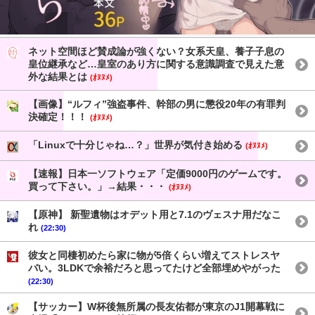
ネット空間ほど賛成論が強くない？女系天皇、養子子息の
皇位継承など…皇室のあり方に関する意識調査で見えた意
外な結果とは
(ｵﾇﾇﾒ)
【画像】“ルフィ”強盗事件、幹部の男に懲役20年の有罪判
決確定！！！
(ｵﾇﾇﾒ)
「Linuxで十分じゃね…？」世界が気付き始める
(ｵﾇﾇﾒ)
【速報】日本一ソフトウェア「定価9000円のゲームです。
買って下さい。」→結果・・・
(ｵﾇﾇﾒ)
【原神】 新聖遺物はオデット用と7.1のヴェスナ用だなこ
れ
(22:30)
彼女と同棲初めたら家に物が5倍くらい増えてストレスヤ
バい。3LDKで余裕だろと思ってたけど全部埋めやがった
(22:30)
【サッカー】W杯後無所属の長友佑都が東京のJ1開幕戦に