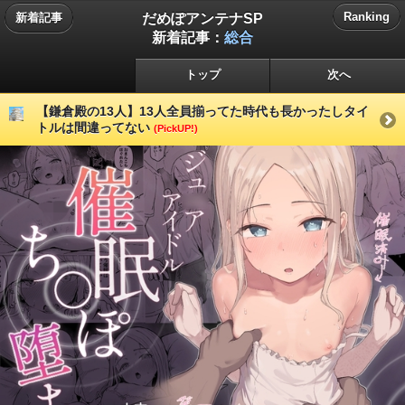
だめぽアンテナSP
Ranking
新着記事
新着記事：
総合
トップ
次へ
【鎌倉殿の13人】13人全員揃ってた時代も長かったしタイ
トルは間違ってない
(PickUP!)