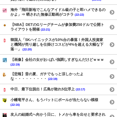
海外「飛田新地でこんなアイドル級の子と即ハメできるの
かよ」⇒ 晒された無修正動画がコチラ
(22:22)
【NBA】DETのGリーグチームが参加費250ドルで公開ト
ライアウトを開催
(22:21)
韓国人「SKハイニックスが10%台の暴落！外国人投資家
と機関が売り越しを仕掛けコスピが4%を超える大幅な下
落‥」
(22:20)
【画像】会社の女がお○ぱい強調しすぎなんだけどｗｗｗ
(22:19)
【悲報】昔の夏、ガチでもっと涼しかったよ
な・・・・・・・・・
(22:19)
中日、最下位脱出！広島が敗れ5位浮上
(22:17)
小幡竜平さん、もうバットにボールが当たらない模様
(22:16)
友人の結婚式へ向かう日に、トメから車を出せと要求され