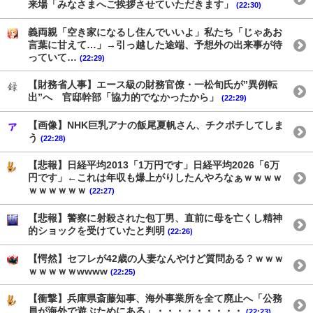
来場「みなさまへご挨拶させていただきます」
(22:30)
義両親「空き家になるし住んでいいよ」私たち「じゃあお
言葉に甘えて…」→引っ越した途端、予想外の出来事が待
っていて…
(22:29)
【財務省人事】エース級の財務官僚・一松旬氏が”異例転
出”へ 官邸幹部「協力的でなかったから」
(22:29)
【画像】NHK巨乳アナの飯尾夏帆さん、チクポチしてしま
う
(22:28)
【悲報】日経平均2013「1万円です」日経平均2026「6万
円です」←これは年収も爆上がりしたんやろなぁｗｗｗｗ
ｗｗｗｗｗｗ
(22:27)
【悲報】警察に射殺された包丁男、直前に母を亡くし精神
的ショックを受けていたと判明
(22:26)
【愕然】セフレが42歳の人妻なんやけど質問ある？ｗｗｗ
ｗｗｗｗｗwwww
(22:25)
【衝撃】兵庫県斎藤知事、海外事業所を全て廃止へ「公務
員が海外で遊ぶためにある」・・・・・・・・・
(22:23)