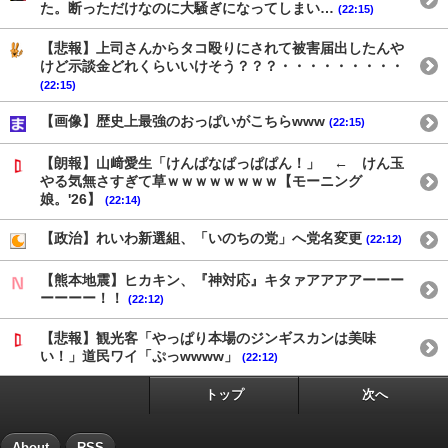
た。断っただけなのに大騒ぎになってしまい…
(22:15)
【悲報】上司さんからタコ殴りにされて被害届出したんや
けど示談金どれくらいいけそう？？？・・・・・・・・・
(22:15)
【画像】歴史上最強のおっぱいがこちらwww
(22:15)
【朗報】山﨑愛生「けんぱなぱっぱぱん！」 ← けん玉
やる気無さすぎて草ｗｗｗｗｗｗｗｗ【モーニング
娘。'26】
(22:14)
【政治】れいわ新選組、「いのちの党」へ党名変更
(22:12)
【熊本地震】ヒカキン、『神対応』キタァアアアアーーー
ーーーー！！
(22:12)
【悲報】観光客「やっぱり本場のジンギスカンは美味
い！」道民ワイ「ぷっwwww」
(22:12)
トップ
次へ
About
RSS