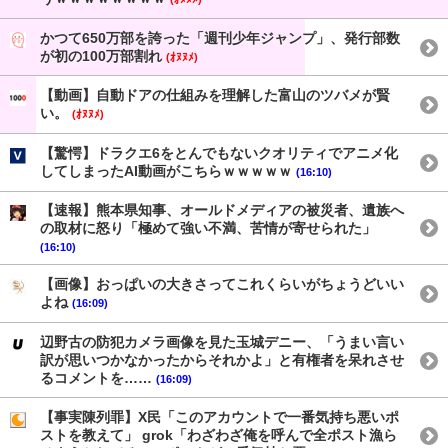
かつて650万部を誇った「週刊少年ジャンプ」、発行部数
が初の100万部割れ
(ｵﾇﾇﾒ)
【動画】自動ドアの仕組みを理解した富山のツバメが賢
い。
(ｵﾇﾇﾒ)
【驚愕】ドラクエ6をとんでもないクオリティでアニメ化
してしまったAI動画がこちらｗｗｗｗｗ
(16:10)
【速報】熊本県知事、オールドメディアの被災者、遺族へ
の取材に怒り「極めて強い不満、苦情が寄せられた」
(16:10)
【画像】おっぱいの大きさってこれくらいがちょうどいい
よね
(16:09)
辺野古の防犯カメラ画像を見た玉城デニー、「うまい言い
訳が思いつかなかったからそれかよ」と有権者を呆れさせ
るコメントを……
(16:09)
【事実陳列罪】X民「このアカウントで一番気持ち悪いポ
ストを教えて」 grok「わざわざ俺を呼んで全ポスト漁ら