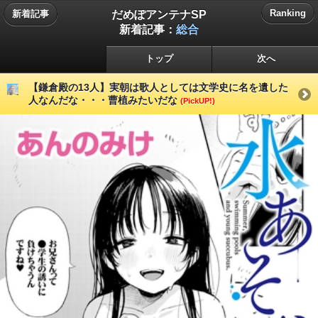
だめぽアンテナSP
Ranking
新着記事
新着記事：
総合
トップ
次へ
【鎌倉殿の13人】実朝は歌人としては文学史に名を遺した
人なんだな・・・曹植みたいだな
(PickUP!)