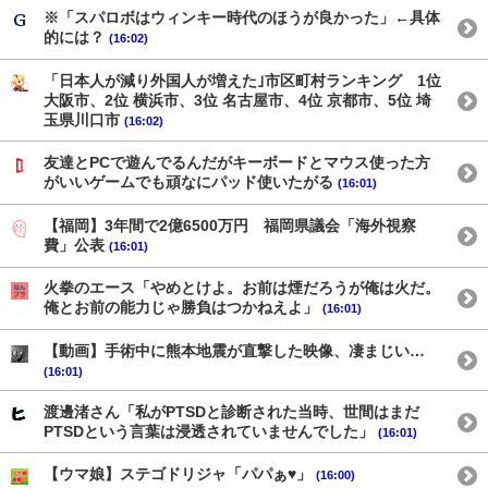
※「スパロボはウィンキー時代のほうが良かった」←具体
的には？
(16:02)
「日本人が減り外国人が増えた｣市区町村ランキング 1位
大阪市、2位 横浜市、3位 名古屋市、4位 京都市、5位 埼
玉県川口市
(16:02)
友達とPCで遊んでるんだがキーボードとマウス使った方
がいいゲームでも頑なにパッド使いたがる
(16:01)
【福岡】3年間で2億6500万円 福岡県議会「海外視察
費」公表
(16:01)
火拳のエース「やめとけよ。お前は煙だろうが俺は火だ。
俺とお前の能力じゃ勝負はつかねえよ」
(16:01)
【動画】手術中に熊本地震が直撃した映像、凄まじい…
(16:01)
渡邊渚さん「私がPTSDと診断された当時、世間はまだ
PTSDという言葉は浸透されていませんでした」
(16:01)
【ウマ娘】ステゴドリジャ「パパぁ♥」
(16:00)