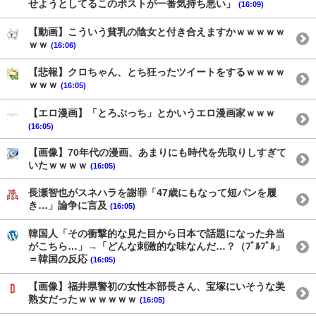
せようとしてるこのポストが一番気持ち悪い」
(16:09)
【動画】こういう貧乳の陰女と付き合えますかｗｗｗｗｗ
ｗｗ
(16:06)
【悲報】クロちゃん、とち狂ったツイートをするｗｗｗｗ
ｗｗｗ
(16:05)
【エロ漫画】「とろぷっち」とかいうエロ漫画家ｗｗｗ
(16:05)
【画像】70年代の漫画、あまりにも時代を先取りしすぎて
いたｗｗｗｗ
(16:05)
長瀬智也がスネハラを謝罪「47歳にもなって短パンを履
き…」論争に言及
(16:05)
韓国人「その衝撃的な見た目から日本で話題になった弁当
がこちら…」→「どんな刺激的な味なんだ…？（ﾌﾞﾙﾌﾞﾙ」
＝韓国の反応
(16:05)
【画像】福井県警初の女性本部長さん、宝塚にいそうな美
熟女だったｗｗｗｗｗｗ
(16:05)