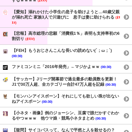
するｗｗｗｗ
(ｵﾇﾇﾒ)
【愛知】溺れかけた小学生の息子を助けようと…40歳父親
が溺れ死亡 家族3人で川遊びに 息子は妻に助けられる
(ｵﾇ
ﾇﾒ)
【悲報】高市総理の悲願「消費税1％」表明も支持率初の6
割切り
(ｵﾇﾇﾒ)
【FEH】もうおじさんこんな長いの読めない(´；ω；`)
(00:30)
ファミコンミニ「2016年発売」←マジかよｗｗ
(00:30)
【サッカー】Jリーグ開幕節で過去最多の動員数を更新！
J1で30万人超、全カテゴリー合計47万人超を記録
(00:30)
【モンハンアイスボーン】それにしても欲しい珠が出ない
ねアイスボーン
(00:30)
【小ネタ・画像】例のジョーシン、豆腐で誰だかすぐわか
るやつｗｗｗ 他ウマ娘・競馬小ネタまとめ
(00:30)
【疑問】サイコパスって、なんで平然と人を殺せるの？