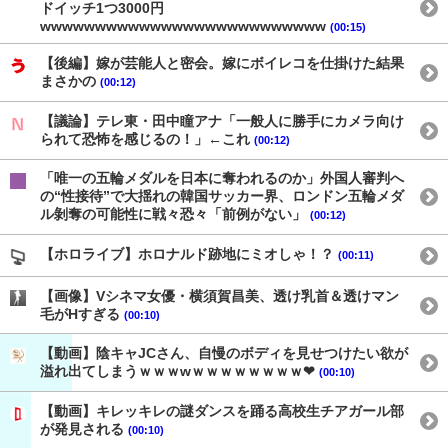
ドイッチ1つ3000円
wwwwwwwwwwwwwwwwwwwwwwwwww
(00:15)
【後編】嫁が芸能人と密会。嫁にボイレコを仕掛けた結果
まさかの
(00:12)
【議論】テレ東・田中瞳アナ「一般人に勝手にカメラ向け
られて恐怖を感じるの！」←これ
(00:12)
「唯一の五輪メダルを日本に奪われるのか」外国人審判へ
の“性接待”で大揺れの韓国サッカー界、ロンドン五輪メダ
ル剝奪の可能性に戦々恐々「前例がない」
(00:12)
【ホロライブ】ホロナルド跡地にミオしゃ！？
(00:11)
【画像】Vシネマ女優・横須賀昌美、透け乳首＆透けマン
毛がHすぎる
(00:10)
【動画】陰キャJCさん、自慢のボディを見せつけたい欲が
溢れ出てしまうｗｗｗwｗｗｗｗｗｗｗｗ❤
(00:10)
【動画】キレッキレの謎ダンスを踊る高校生チアガール部
が発見される
(00:10)