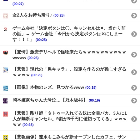
(00:27)
女2人をお持ち帰り♪
(00:25)
ゲーム会社「決定ボタンは〇、キャンセルは✕、当たり前
の話」→ ゲーム会社「今日から決定ボタンは✕にしまー
す！！！」
(00:25)
【驚愕】激安デリヘルで怪物来たらｗｗｗｗｗｗｗｗｗｗ
wwww
(00:25)
【悲報】現代の「男キャラ」、設定を作るのが難しすぎる
ｗｗｗｗ
(00:25)
【画像】本物のレズ、見つかるwww
(00:19)
岡本姫奈ちゃん大号泣…【乃木坂46】
(00:19)
【悲報】彫り師「タトゥー入れてる奴は全員バカ。3人に1
人が無断キャンセル。9割が5千円に値切ってくる」ｗｗｗ
ｗｗ
(00:16)
【悲報画像】速水もこみちが新オープンしたカフェ、サン