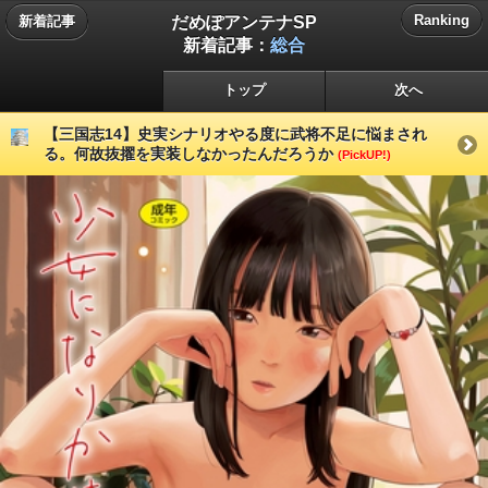
だめぽアンテナSP
Ranking
新着記事
新着記事：
総合
トップ
次へ
【三国志14】史実シナリオやる度に武将不足に悩まされ
る。何故抜擢を実装しなかったんだろうか
(PickUP!)