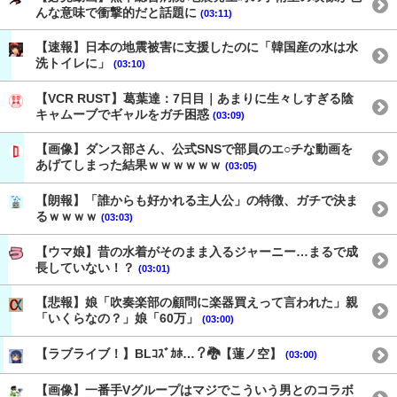
んな意味で衝撃的だと話題に
(03:11)
【速報】日本の地震被害に支援したのに「韓国産の水は水
洗トイレに」
(03:10)
【VCR RUST】葛葉達：7日目｜あまりに生々しすぎる陰
キャムーブでギャルをガチ困惑
(03:09)
【画像】ダンス部さん、公式SNSで部員のエ○チな動画を
あげてしまった結果ｗｗｗｗｗｗ
(03:05)
【朗報】「誰からも好かれる主人公」の特徴、ガチで決ま
るｗｗｗｗ
(03:03)
【ウマ娘】昔の水着がそのまま入るジャーニー…まるで成
長していない！？
(03:01)
【悲報】娘「吹奏楽部の顧問に楽器買えって言われた」親
「いくらなの？」娘「60万」
(03:00)
【ラブライブ！】BLｺｽﾞｶﾎ…？🐉【蓮ノ空】
(03:00)
【画像】一番手Vグループはマジでこういう男とのコラボ