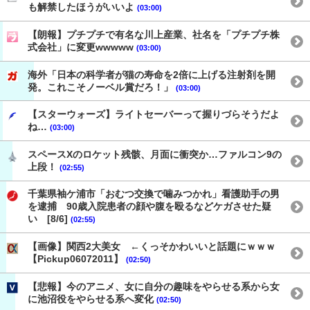
も解禁したほうがいいよ
(03:00)
【朗報】プチプチで有名な川上産業、社名を「プチプチ株
式会社」に変更wwwww
(03:00)
海外「日本の科学者が猫の寿命を2倍に上げる注射剤を開
発。これこそノーベル賞だろ！」
(03:00)
【スターウォーズ】ライトセーバーって握りづらそうだよ
ね…
(03:00)
スペースXのロケット残骸、月面に衝突か…ファルコン9の
上段！
(02:55)
千葉県袖ケ浦市「おむつ交換で噛みつかれ」看護助手の男
を逮捕 90歳入院患者の顔や腹を殴るなどケガさせた疑
い [8/6]
(02:55)
【画像】関西2大美女 ←くっそかわいいと話題にｗｗｗ
【Pickup06072011】
(02:50)
【悲報】今のアニメ、女に自分の趣味をやらせる系から女
に池沼役をやらせる系へ変化
(02:50)