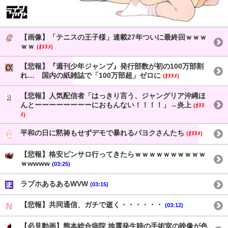
【画像】「テニスの王子様」連載27年ついに最終回ｗｗｗ
ｗｗ
(ｵﾇﾇﾒ)
【悲報】『週刊少年ジャンプ』発行部数が初の100万部割
れ… 国内の紙雑誌で「100万部超」ゼロに
(ｵﾇﾇﾒ)
【悲報】人気配信者「はっきり言う、ジャングリア沖縄ほ
んとーーーーーーーーにおもんない！！！！」→炎上
(ｵﾇﾇ
ﾒ)
平和の日に黙祷もせずデモで暴れるパヨクさんたち
(ｵﾇﾇﾒ)
【悲報】格安ピンサロ行ってきたらｗｗｗｗｗｗｗｗｗｗ
ｗwwww
(03:25)
ラブホあるあるWVW
(03:15)
【悲報】共同通信、ガチで逝く・・・・・・
(03:12)
【必見動画】熊本総合病院 地震発生時の手術室の映像が色