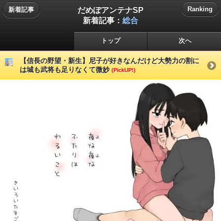
だめぽアンテナSP
Ranking
新着記事
新着記事：
総合
トップ
次へ
【信長の野望・新生】尼子が好きなんだけど大勢力の割に
は城も武将も足りなくて微妙
(PickUP!)