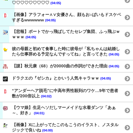
♡♡♡♡♡♡♡♡♡
(04:05)
【画像】アラフォー∧∨女優さん、顔もお○ぱいもドスケベ
すぎるwwwwww
(04:05)
【悲報】ボートでかっ飛ばしてたセレブ集団、ふっ飛ぶｗ
ｗｗｗ
(04:05)
彼の母親と初めて食事した時に彼母が「私ちゃんは結婚し
たら仕事辞める予定なんですってね」と言ってきた
(04:05)
【謎】秋元康（68）が20000曲の作詞ができた理由
(04:05)
ドラクエの『ゼシカ』とかいう人気キャラｗｗ
(04:05)
“アンダーヘア脱毛”に中高年男性殺到のワケ…9年で患者
数が200倍以上
(04:02)
【ウマ娘】生足ヘソだしマーメイドな水着ダンツ「あぁ
～、好き」
(04:01)
【画像】Xに上がってたこのもこうのイラスト、ノスタル
ジックで良いね
(04:00)