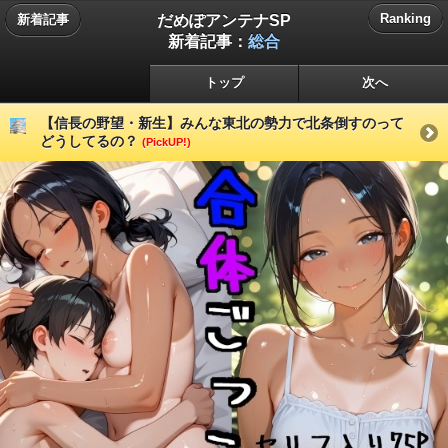
だめぽアンテナSP
Ranking
新着記事
新着記事：
総合
トップ
次へ
【信長の野望・新生】みんな東北の勢力で北条倒すのって
どうしてるの？
(PickUP!)