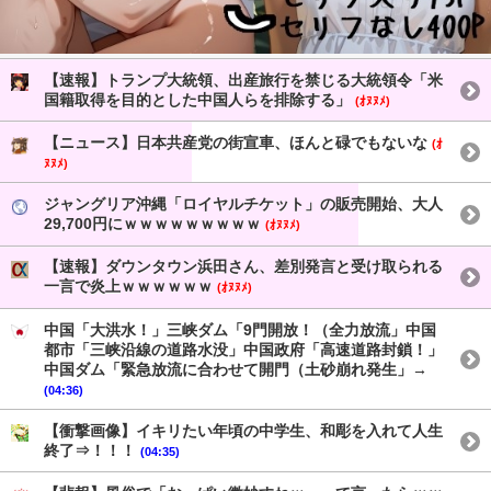
【速報】トランプ大統領、出産旅行を禁じる大統領令「米
国籍取得を目的とした中国人らを排除する」
(ｵﾇﾇﾒ)
【ニュース】日本共産党の街宣車、ほんと碌でもないな
(ｵ
ﾇﾇﾒ)
ジャングリア沖縄「ロイヤルチケット」の販売開始、大人
29,700円にｗｗｗｗｗｗｗｗｗ
(ｵﾇﾇﾒ)
【速報】ダウンタウン浜田さん、差別発言と受け取られる
一言で炎上ｗｗｗｗｗｗ
(ｵﾇﾇﾒ)
中国「大洪水！」三峡ダム「9門開放！（全力放流」中国
都市「三峡沿線の道路水没」中国政府「高速道路封鎖！」
中国ダム「緊急放流に合わせて開門（土砂崩れ発生」→
(04:36)
【衝撃画像】イキリたい年頃の中学生、和彫を入れて人生
終了⇒！！！
(04:35)