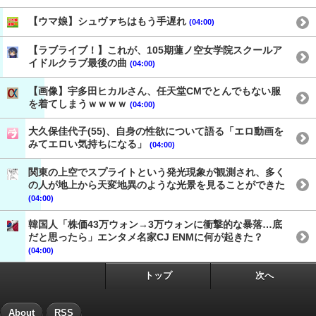
【ウマ娘】シュヴァちはもう手遅れ
(04:00)
【ラブライブ！】これが、105期蓮ノ空女学院スクールア
イドルクラブ最後の曲
(04:00)
【画像】宇多田ヒカルさん、任天堂CMでとんでもない服
を着てしまうｗｗｗｗ
(04:00)
大久保佳代子(55)、自身の性欲について語る「エロ動画を
みてエロい気持ちになる」
(04:00)
関東の上空でスプライトという発光現象が観測され、多く
の人が地上から天変地異のような光景を見ることができた
(04:00)
韓国人「株価43万ウォン→3万ウォンに衝撃的な暴落…底
だと思ったら」エンタメ名家CJ ENMに何が起きた？
(04:00)
トップ
次へ
About
RSS