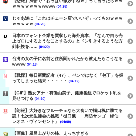
【悲報】風俗で「おっぱい微妙すねｗ」って言ったらｗｗ
ｗｗｗｗｗｗｗwwww
(04:25)
じゃあ逆に「これはチェーン店でいいぞ」ってものｗｗｗ
ｗｗｗｗｗ
(04:20)
日本のフォント企業を買収した海外資本、「なんで自ら売
上ゼロにするようなことするの」とドン引きするような方
針転換を……
(04:20)
台湾の女の子に名前と住所聞かれたから教えたらこうなる
wwww
(04:15)
【戦慄】毎日新聞記者（47）、ペンではなく「包丁」を握
ってしまった結果・・・・・
(04:12)
【GIF】熟女アナ・有働由美子、健康番組でロケット乳を
見せつける
(04:10)
【朗報】大好きなフルーチェなら大食いで樋口楓に勝てる
説！七次元生徒会の挑戦「樋口楓 周防サンゴ 緑仙
レオス・ヴィンセント」
(04:09)
【画像】風呂上がりの柿、えっちすぎる