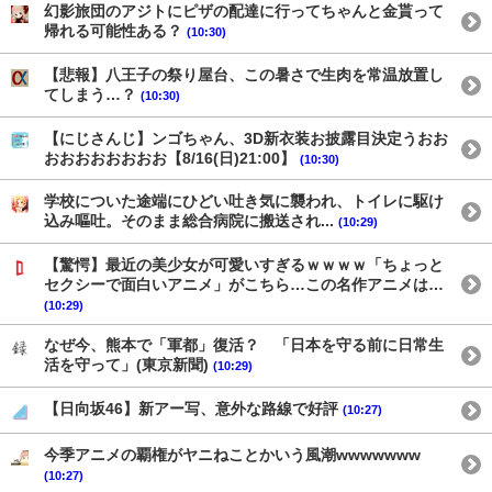
幻影旅団のアジトにピザの配達に行ってちゃんと金貰って
帰れる可能性ある？
(10:30)
【悲報】八王子の祭り屋台、この暑さで生肉を常温放置し
てしまう…？
(10:30)
【にじさんじ】ンゴちゃん、3D新衣装お披露目決定うおお
おおおおおおおお【8/16(日)21:00】
(10:30)
学校についた途端にひどい吐き気に襲われ、トイレに駆け
込み嘔吐。そのまま総合病院に搬送され...
(10:29)
【驚愕】最近の美少女が可愛いすぎるｗｗｗｗ「ちょっと
セクシーで面白いアニメ」がこちら…この名作アニメは…
(10:29)
なぜ今、熊本で「軍都」復活？ 「日本を守る前に日常生
活を守って」(東京新聞)
(10:29)
【日向坂46】新アー写、意外な路線で好評
(10:27)
今季アニメの覇権がヤニねことかいう風潮wwwwwww
(10:27)