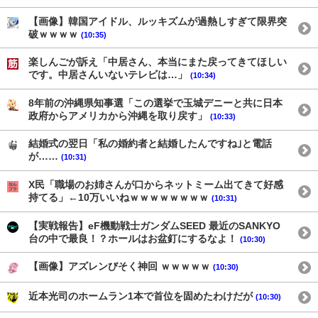
【画像】韓国アイドル、ルッキズムが過熱しすぎて限界突
破ｗｗｗｗ
(10:35)
楽しんごが訴え「中居さん、本当にまた戻ってきてほしい
です。中居さんいないテレビは…」
(10:34)
8年前の沖縄県知事選「この選挙で玉城デニーと共に日本
政府からアメリカから沖縄を取り戻す」
(10:33)
結婚式の翌日「私の婚約者と結婚したんですね｣と電話
が……
(10:31)
X民「職場のお姉さんが口からネットミーム出てきて好感
持てる」←10万いいねｗｗｗｗｗｗｗｗ
(10:31)
【実戦報告】eF機動戦士ガンダムSEED 最近のSANKYO
台の中で最良！？ホールはお盆釘にするなよ！
(10:30)
【画像】アズレンびそく神回 ｗｗｗｗｗ
(10:30)
近本光司のホームラン1本で首位を固めたわけだが
(10:30)