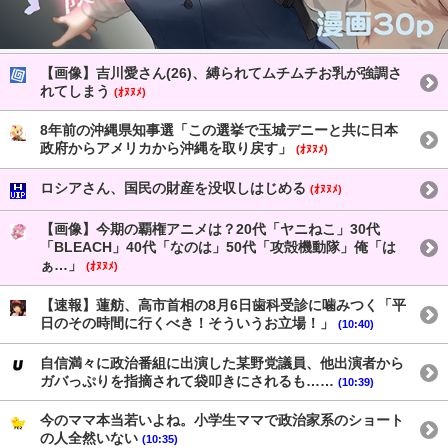
【画像】吉川愛さん(26)、縛られてムチムチお乳が強調さ
れてしまう
(ｵﾇﾇﾒ)
8年前の沖縄県知事選「この選挙で玉城デニーと共に日本
政府からアメリカから沖縄を取り戻す」
(ｵﾇﾇﾒ)
ロシアさん、国民の財産を没収しはじめる
(ｵﾇﾇﾒ)
【画像】今期の覇権アニメは？20代「ヤニねこ」30代
「BLEACH」40代「なのは」50代「攻殻機動隊」俺「は
ぁ…」
(ｵﾇﾇﾒ)
【速報】蓮舫、高市首相の8月6日歯科受診に噛みつく「平
日のその時間に行くべき！そういうお立場！」
(10:40)
自信満々に政治番組に出演した某野党議員、他出演者から
ガバっぷりを指摘されて袋叩きにされるも……
(10:39)
今のママ本当若いよね。小学生ママで政治家系のショート
の人全然いない
(10:35)