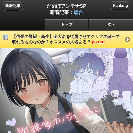
だめぽアンテナSP
Ranking
新着記事
新着記事：
総合
トップ
次へ
【信長の野望・新生】全大名を従属させてクリアの証って
取れるものなのか？オススメの大名ある？
(PickUP!)