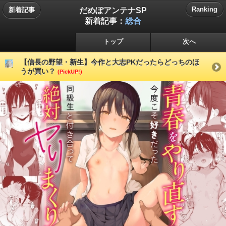
だめぽアンテナSP
Ranking
新着記事
新着記事：
総合
トップ
次へ
【信長の野望・新生】今作と大志PKだったらどっちのほ
うが買い？
(PickUP!)