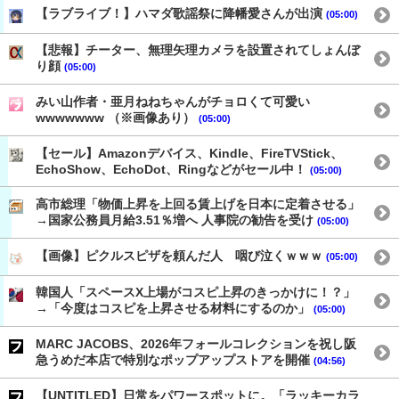
【ラブライブ！】ハマダ歌謡祭に降幡愛さんが出演
(05:00)
【悲報】チーター、無理矢理カメラを設置されてしょんぼ
り顔
(05:00)
みい山作者・亜月ねねちゃんがチョロくて可愛い
wwwwwww （※画像あり）
(05:00)
【セール】Amazonデバイス、Kindle、FireTVStick、
EchoShow、EchoDot、Ringなどがセール中！
(05:00)
高市総理「物価上昇を上回る賃上げを日本に定着させる」
→国家公務員月給3.51％増へ 人事院の勧告を受け
(05:00)
【画像】ピクルスピザを頼んだ人 咽び泣くｗｗｗ
(05:00)
韓国人「スペースX上場がコスピ上昇のきっかけに！？」
→「今度はコスピを上昇させる材料にするのか」
(05:00)
MARC JACOBS、2026年フォールコレクションを祝し阪
急うめだ本店で特別なポップアップストアを開催
(04:56)
【UNTITLED】日常をパワースポットに。「ラッキーカラ