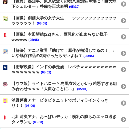
【速報】都知事、東京駅近くの都八重洲駐車場に「巨大地
下シェルター」整備を正式表明
(05:10)
【画像】創価大学の女子大生、エッッッッッッッッッッッ
ッッッッッ！
(05:05)
【画像】本田望結(22)さん、巨乳化が止まらない様子
wwwww
(05:05)
【解決】アニメ業界「助けて！原作が枯渇してるの！」←
いや既存作品の2期やったら良いよね？
(05:05)
【衝撃映像】インドの暴走族、レベチｗｗｗｗｗｗｗｗｗ
ｗｗｗｗｗｗｗ
(05:02)
【ウマ娘】ライトハロー × 島風衣装とかいう凶悪すぎる組
み合わせｗｗｗ「大変なことに…」
(05:01)
浦野芽良アナ ピタピタニットでボディラインくっき
り！！
(05:00)
北川莉央アナ、おっぱいデッカ！横乳の膨らみエッロ過ぎ
タマランち
(05:00)