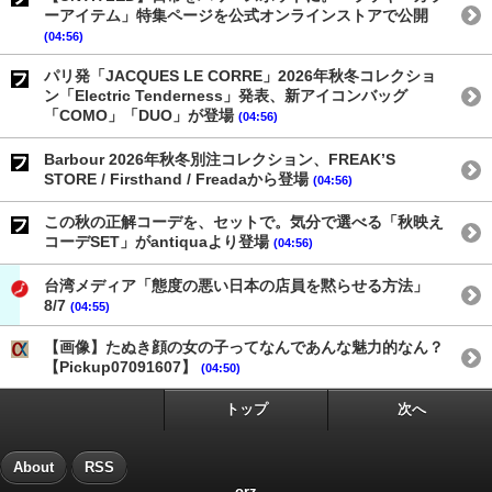
ーアイテム」特集ページを公式オンラインストアで公開
(04:56)
パリ発「JACQUES LE CORRE」2026年秋冬コレクショ
ン「Electric Tenderness」発表、新アイコンバッグ
「COMO」「DUO」が登場
(04:56)
Barbour 2026年秋冬別注コレクション、FREAK’S
STORE / Firsthand / Freadaから登場
(04:56)
この秋の正解コーデを、セットで。気分で選べる「秋映え
コーデSET」がantiquaより登場
(04:56)
台湾メディア「態度の悪い日本の店員を黙らせる方法」
8/7
(04:55)
【画像】たぬき顔の女の子ってなんであんな魅力的なん？
【Pickup07091607】
(04:50)
トップ
次へ
About
RSS
orz