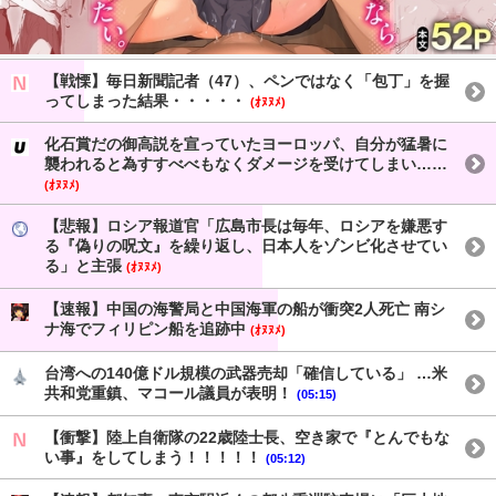
【戦慄】毎日新聞記者（47）、ペンではなく「包丁」を握
ってしまった結果・・・・・
(ｵﾇﾇﾒ)
化石賞だの御高説を宣っていたヨーロッパ、自分が猛暑に
襲われると為すすべべもなくダメージを受けてしまい……
(ｵﾇﾇﾒ)
【悲報】ロシア報道官「広島市長は毎年、ロシアを嫌悪す
る『偽りの呪文』を繰り返し、日本人をゾンビ化させてい
る」と主張
(ｵﾇﾇﾒ)
【速報】中国の海警局と中国海軍の船が衝突2人死亡 南シ
ナ海でフィリピン船を追跡中
(ｵﾇﾇﾒ)
台湾への140億ドル規模の武器売却「確信している」 …米
共和党重鎮、マコール議員が表明！
(05:15)
【衝撃】陸上自衛隊の22歳陸士長、空き家で『とんでもな
い事』をしてしまう！！！！！
(05:12)