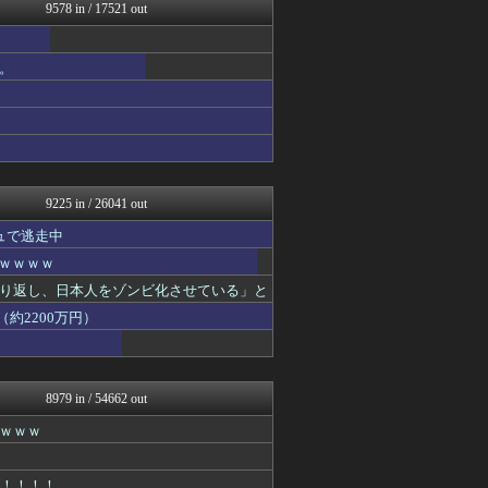
いたしん！
9578 in / 17521 out
なんJ PRIDE
PCパーツまとめ
ウマ娘まとめ速報うまろぐ
。
汎用型自作PCまとめ
ゲーム実況者速報＠YouT...
日刊やきう速報
コンテンツ・声優 | ラブ...
ヒーローNEWS
footballnet【サ...
9225 in / 26041 out
ュで逃走中
ｗｗｗｗｗ
り返し、日本人をゾンビ化させている」と
約2200万円）
8979 in / 54662 out
ｗｗｗ
！！！！！