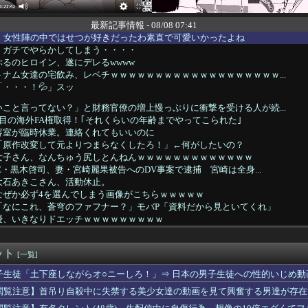
最新記事情報 - 08/08 07:41
人】女性陣の中ではせつが好きだったわ素直で可愛いかったよね
、ガチでやらかしてしまう・・・・
るのヒロイン、遂にデレるwwww
ナム女達の宅飲み、レベチｗｗｗｗｗｗｗｗｗｗｗｗｗｗｗｗｗｗｗ...
・・・！💦」スッ
こと言ってない？」と財務官僚の増上慢っぷりに衝撃を受ける人が続...
目の海外FA権取得！｢それくらいの年齢までやってこられた｣
容室が臨時休業。連絡くれてもいいのに
「原作改変して元よりつまらなくしたろ！」←何がしたいの？
女子さん、なんちゅう尻しとんねんｗｗｗｗｗｗｗｗｗｗｗｗｗ
LE・黒木啓司、妻・宮崎麗果被告へのDV事案で逮捕 宮崎は全身...
大石あきこさん、活動休止。
なぜか必ず4を選んでしまう画像がこちらｗｗｗｗｗ
「なにこれ、蒼穹のファフナー？」モバP「資料だから見といてくれ」
優、いきなりドエッチｗｗｗｗｗｗｗｗｗ
人公がお前らだった時にありがちなことｗｗｗｗｗ
民で語りたい【情報交換】
ット
河合ゆうすけ氏、2027年8月の埼玉県知事選への立候補を表明
[一覧]
本人って意外なほどアホが多いなと思う
子生徒「土下座しながらオ○ニーしろ！」⇒ 日本の男子生徒への性的いじめ動
高のバスケットボール選手は誰？
閲覧注意】首吊り自殺中に失禁する美少女達の動画を見て興奮する男達が存在
、後から入ってきたギャル2人組に話しかけられフェラ→wwww
ィアが2002年ワールドカップ韓国準決勝も調査すべきと主張！」...