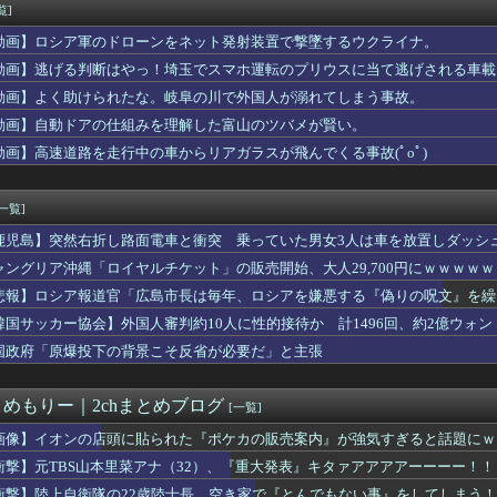
スコングランプリのメスガキ、我々を挑発ｗ
覧]
子園で自分の県が負けた、じゃあ他の九州の県を応援しよう」←これ
動画】ロシア軍のドローンをネット発射装置で撃墜するウクライナ。
騰の波、次は「PC用マザーボード」か
 × DKPI とかいうあまりにも危険すぎる配合
動画】逃げる判断はやっ！埼玉でスマホ運転のプリウスに当て逃げされる車載
の３０００円のノートパソコン見つけたんだけどどうですか？
動画】よく助けられたな。岐阜の川で外国人が溺れてしまう事故。
会RUST見てたけど、坂本って人との絡み方下手だよな
動画】自動ドアの仕組みを理解した富山のツバメが賢い。
なにお体が大事なら甲子園なんてやめちゃえばいい」
iella!に入ってきたのが果南だったら
動画】高速道路を走行中の車からリアガラスが飛んでくる事故(ﾟoﾟ)
バルタン星人が登場！！YouTubeで「科特隊宇宙へ」を配信！...
定！ 日本代表は10/1 エクアドル（TBS）10/5 パ...
[一覧]
鹿児島】突然右折し路面電車と衝突 乗っていた男女3人は車を放置しダッシ
ャングリア沖縄「ロイヤルチケット」の販売開始、大人29,700円にｗｗｗｗ
悲報】ロシア報道官「広島市長は毎年、ロシアを嫌悪する『偽りの呪文』を繰
張
韓国サッカー協会】外国人審判約10人に性的接待か 計1496回、約2億ウォン（
国政府「原爆投下の背景こそ反省が必要だ」と主張
とめもりー｜2chまとめブログ
[一覧]
画像】イオンの店頭に貼られた『ポケカの販売案内』が強気すぎると話題にｗ
衝撃】元TBS山本里菜アナ（32）、『重大発表』キタァアアアアーーーー！！
衝撃】陸上自衛隊の22歳陸士長、空き家で『とんでもない事』をしてしまう