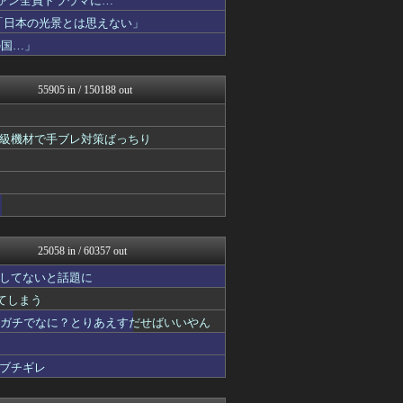
ファン全員トラウマに…
大地震・前兆・予言.com...
「日本の光景とは思えない」
海外の反応スポーツ
の国…」
キニ速
がーるずレポート - ガー...
じわ速 芸能ニュースまとめ
55905 in / 150188 out
VIPPER速報
まとめCUP
浮気ちゃんねる
級機材で手ブレ対策ばっちり
ヒーローNEWS
NEWSまとめもりー｜2c...
ゴールデンタイムズ
なんJミュージアム
おーるじゃんる
トレンドの通り道
サイ速
25058 in / 60357 out
鷹速@ホークスまとめブログ
修羅場ライフ速報
してないと話題に
FX2ちゃんねる｜投資系ま...
れてしまう
海外トークログ
【サッカー まとめ】サカラ...
てガチでなに？とりあえすだせばいいやん
不思議.net - 5ch...
わんこーる速報！
ブチギレ
女子アナお宝画像速報－5c...
げぇ速
遊戯王マスターデュエルまと...