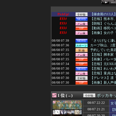
PickUp!
【鎌倉殿の13
ｵﾇﾇﾒ
【悲報】熊本市
ｵﾇﾇﾒ
【朗報】ぐらんぶ
ｵﾇﾇﾒ
【動画】移民ベト
ｵﾇﾇﾒ
【画像】女の子「
08/08 07:39
「さりげなく凄い
08/08 07:36
カープ秋山、2度
08/08 07:35
予約していた美
08/08 07:35
【悲報】脚本家
08/08 07:35
【画像】バレー
08/08 07:34
【悲報】元EXI
08/08 07:30
【悲報】れいわ
08/08 07:30
【悲報】童貞は
08/08 07:30
【デレマス】凛
08/08 07:30
【画像】新人声
08/08 07:30
デスノートの主
08/08 07:29
【雑談】愛媛県
1 位 (→)
ポッカキ
08/08 07:29
埼玉県戸田市議の
08/08 07:26
配達員だが、日
08/07 22:22
女
08/08 07:25
イタリア史上最
08/07 21:21
【
08/08 07:25
混浴温泉行ったら
08/08 07:25
韓国人「日本メデ
08/07 20:20