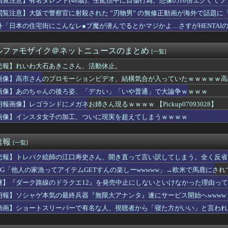
閲覧注意】有名タレント(48歳)、生配信中に自傷行為。想像の10倍エグくて
の台風15号(チャンホン)…お盆休みの天気に影響するおそれ
閲覧注意】大阪で警察官に射殺された ”刃物男” の無修正動画が海外で話題に
中の投手復帰絶望か？←「打者専念で構わないぞ」（海外の反応）
ジャンポケ斎藤は口封じに被害者殺した方が量刑軽かっただろ💦」←...
外「日本の住宅街にこんなレ●プ魔が潜んでるとかマジかよ…さすがHENTAI
ユニクロ行けますか？
Tuber、AVと間違われて海外でバズるwww
ルファモザイク＠ネットニュースのまとめ
[一覧]
来たことは内緒だべ」極秘で熊本でボランティアをしていた・・・
っ、遅れてしまってすみませ～ん(笑)」 客「…今日、契約日です...
悲報】れいわ大石あきこさん、活動休止。
ずい。昨日の献立はサラダ、しょっぱいメイン、汁物、ご飯だけ・・...
画像】高市さんのプロモーションビデオ、結構気合が入っていたｗｗｗｗｗ高
みたいな衣装でも着こなせるヒロインって凄くない？
の店頭に貼られた『ポケカの販売案内』が強気すぎると話題にｗｗｗｗ
画像】あのちゃんの後ろ姿、「デカい」「いや普通」で大論争ｗｗｗｗ
死、主犯格の特定少年に「無期懲役」の判決
朗報画像】レゴランドにメガネお姉さん現るｗｗｗｗ 【Pickup07093028】
よーし、先生も水着でプール清掃するわよぉー♥」ﾑﾁﾑﾁ
画像】インスタ女子の加工、ついに現実を超えてしまうｗｗｗｗ
い全く新しいウイルス16種類の全遺伝情報設計に初成功
VO】鈴木勝が挑む！RADWIMPS「スパークル」オンライン...
どい…右折禁止なのに軽自動車が突如右折し路面電車と衝突→乗って...
速報
[一覧]
ック35 小久保監督も満足の結果「めちゃくちゃ大きい。向こうは...
2度目のデートで「余命宣告された母を安心させたい」とプロポーズ...
悲報】トレパク絵師の江口寿史さん、開き直って言い訳してしまう。全く反省
り、外国人が増えた街市ランキングをご覧下さい→5位川口市、4位...
RPG「他人の家漁ってアイテムGETすんの楽しーwwwww」→欧米で馬鹿にさ
カー協会の接待問題が今日まで大騒ぎにならなかった理由がこちら…...
現れた新星、16歳三井寺は和製イニエスタかｗｗｗｗｗ
謎】『ダーク路線のドラクエ12』を発売中止にしないといけなかった理由っ
g俺、はま寿司で食いまくるｗｗｗｗｗｗｗ（※画像あり）
朗報】ソシャゲ本気の最終兵器『無限大アナンタ』遂にサービス開始へwwww
ンゲームの景品、ガチで腐ってしまうｗｗｗｗ
動画】ショートスリーパーで有名な人、視聴者から「寝た方がいい」と言われ
女子タクシードライバーさん、めちゃくちゃ可愛いと話題にｗｗｗｗ...
ー』面白かったわ
「宿命の決闘」王国編のカードめっちゃ出すじゃん