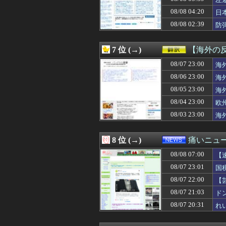
08/08 07:00
【朗報】韓国人
08/08 07:00
【画像】元モデル
08/08 04:20
日
08/08 07:00
【艦これ】フラン
を
08/08 02:39
防
08/08 06:58
【速報】またまた
08/08 06:57
私「50万円使っ
08/08 06:57
いずれ無くなる
7 位 (→)
【海外の
08/08 06:55
日本人はBYDの軽
08/08 06:51
08/07 23:00
【画像】真のジ
海
08/08 06:50
そうめんの薬味
08/06 23:00
海
08/08 06:50
小泉防衛大臣、熊
08/05 23:00
海
08/08 06:50
【画像】腰太も
08/08 06:47
バイトが佐川に持
08/04 23:00
欧
08/08 06:44
ジャニが消えてJ
08/03 23:00
海
08/08 06:40
高値で米を大量に
08/08 06:40
女さんたちの間で
08/08 06:39
【画像】地味顔
8 位 (→)
痛いニュース
08/08 06:39
普段はいい子なの
08/08 07:00
08/08 06:38
国産初、遠隔監
【
08/08 06:38
富裕層の｢ペット
決
08/07 23:01
国
08/08 06:35
日経社説、入管庁
08/07 22:00
【
08/08 06:35
【悲報】キヨ、
損
08/08 06:35
【画像】ワイ、
08/07 21:03
ド
08/08 06:33
【衝撃】酔ってエ
08/07 20:31
れ
08/08 06:32
【悲報】テレビ番
08/08 06:32
【画像】AV女