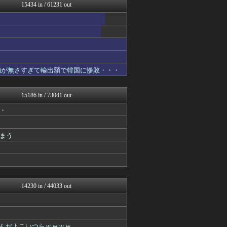
なんJ PRIDE
15434 in / 61231 out
ガジェット2ch
アルファルファモザイク＠ネ...
コノユビニュース｜みんなの...
キニ速
JDM速報 海外の反応
かんにゅー -韓国の反応-
フットボール速報
物が無さすぎて輸出額で韓国に惨敗・・・
GOSSIP速報
修羅場ハザード -復讐・D...
ぶる速-VIP
15186 in / 73041 out
バズッター速報
・
ゲーム魔人
ワールドサッカーファン 海...
ハウメニージャパン！
まう
Samurai GOAL
アルファルファモザイク＠ネ...
AKB48タイムズ（AKB...
がーるずレポート - ガー...
アニはつ -アニメ発信場-
NEWSぽけまとめーる
14230 in / 44033 out
なんJ PRIDE
鬼女の宅配便 - 修羅場・...
GOSSIP速報
まとめCUP
てんだよこいつらｗｗｗｗ