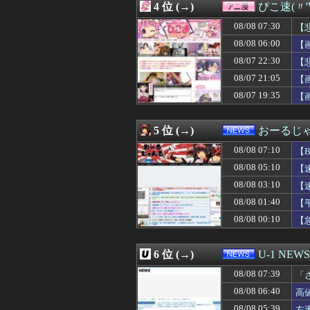
4 位 (→)
ぴこ速(〃'
08/08 07:03
告白されて付き合
08/08 07:02
「鬼滅の刃」の
08/08 07:30
【
08/08 07:02
※ガンダムの世
08/08 06:00
【
08/08 07:01
日本の輸出額、
08/07 22:30
08/08 07:01
【ウマ娘】Gaze
【
08/08 07:01
【ウマ娘】正直
08/07 21:05
【
08/08 07:00
【夏ボーナス】初
08/07 19:35
【
08/08 07:00
【VTuber】R
08/08 07:00
【速報】江別大学
08/08 07:00
梅野ドリスバッ
5 位 (→)
おーるじ
08/08 07:00
【ラブライブ！
08/08 07:00
大手Vグループの
08/08 07:10
【
08/08 07:00
【名探偵プリキ
08/08 05:10
【
08/08 07:00
高校生がうちの車
08/08 03:10
08/08 07:00
半年近く食費を払
【
08/08 07:00
【画像】有名女
08/08 01:40
【
08/08 07:00
最新の齋藤飛鳥の
08/08 00:10
【
08/08 07:00
旅館「この押入
08/08 07:00
【悲報】メトロイ
08/08 07:00
【遊戯王情報】UT
6 位 (→)
U-1 NEWS
08/08 07:00
【画像】小学生ク
08/08 07:00
【画像】高市さん
08/08 07:39
「
08/08 07:00
海外「パリで”アメ
が
08/08 06:40
高
08/08 07:00
韓国人「朝目覚め
08/08 05:39
左