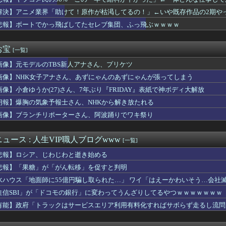
止を訴えていた参政党の神谷代表､食料品の消費税減税について｢天...
山本里菜アナ（32）、『重大発表』キタァアアアアーーーー！！
解決】アニメ業界「助けて！原作が枯渇してるの！」←いや既存作品の2期や
目惚れしてしまった。どうにもならんよな？
悲報】ボートでかっ飛ばしてたセレブ集団、ふっ飛ぶｗｗｗｗ
が衝突…運転手は事故後に逃走
ス部、なぜか部員の８割がﾃﾞｶﾊﾟｲｗｗｗｗｗ
での応援、禁止へ。大逆転負けの投手号泣「相手の応援が凄くて」
お宝
[一覧]
なんと実質200万円以上の支援物資を寄付してしまう・・・
画像】元モデルのTBS新人アナさん、プリケツ
ーさん、野球中継で子連れママさんの乳をモロ映し
所の女の子と遊んでいた。すると60くらいの男が近寄って「元気い...
画像】NHK女子アナさん、あずにゃんのあずにゃんが張ってしまう
カのヤンキー、比べものにならないほど怖すぎる・・・
画像】小倉ゆうか(27)さん、7年ぶり『FRIDAY』表紙で神ボディ大解放
カ政府、日本円をアルゼンチン通貨危機と同列扱いへ・・・
は私の知らない人や話題ばかりで毎回空気。なのに義実家好きの夫は...
朗報】爆胸の気象予報士さん、NHKから解き放たれる
中「あかん、浜田メッチャ腹立つ奴やなぁ･････････せや...
画像】ブランチリポーターさん、阿波踊りでワキ祭り
tch2版で始めるならまずは無料のフリートライアルがおすすめ...
感は異常
アニメで史上最低の後付け
ュース : 人生VIP職人ブログwww
[一覧]
世話になってはどうかと言われてかなり悩んでいる
悲報】ロシア、じわじわと逝き始める
県議の海外視察 街の人は「成功例見るなら価値ある」「市民は苦し...
帆さん、アドリブでお○ぱいを自ら触らせてしまうｗｗｗｗｗｗｗ
悲報】「果糖」が「がん転移」を促すと判明
鈴木誠也OPS.840 岡本和真OPS.742 吉田...
水ハウス「地面師に55億円騙し取られた…」 ワイ「はえーかわいそう…会社
民の56%「この一年で給料が下がった」←一体どんな仕事してんだ...
住信SBI」が「ドコモの銀行」に変わってうんざりしてるやつｗｗｗｗｗｗｗ
作品「ドラゴンボール外伝」
や夫婦の予定に干渉してくる母に苦言を呈したら「援助してやっただ...
有能】政府「トラックはサービスエリア利用有料化すればサボらず走るし流問
代表ＭＦロドリ、レアル入り目前から一転、バルサ加入キターｗｗｗ...
終わると思ってるやつwwwwww