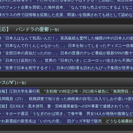
「新宿の自販機、うちの飲み物だらけ」
のTBS新人アナさん、プリケツ
本のフォント企業を買収した海外資本、「なんで自ら売上ゼロにするようなこ
スってSHS持ってたのか
……
弾ガラスの件で誤情報を拡散した左派、間違いを指摘されても頑として認めな
乃木坂配信中に一ノ瀬美空が登場wwwwwwwww
たって本当？」監査ママ「来月には絶対返すから…」→約束を信じて...
のでは？と思うもの
反応】 パンドラの憂鬱
[一覧]
EV「ラッコ」をどう見ているのか―中国メディア [8/7]
ャグラー演者さんの姿がカッコいいｗｗｗｗｗ
外「日本人はなんて気高いんだ！」 英高級紙も驚愕した極限の中の日本人の
何を入れる？
外「日本なんて行くんじゃなかった…」 日本を知ってしまったディズニー信
本地震の林野火災で自衛隊派遣へ！←「迅速な対応だ！」「次の首相...
外「全部日本の真似だったのか…」 日本の普通のテレビ番組が最新SNSの数
もが完璧すぎる爆乳女さん、見つかるｗｗｗｗ
っていこうとした荷物、デスストランディングすぎると話題にｗｗｗ...
州「日本だけ反則だろ…」 世界の『日本びいき』にヨーロッパ全土から不満
POPがマシになるかと思ったら相変わらずお遊戯会やってて笑う
外「世界で日本を死守するぞ！」 日本の消防署を訪れたちびっ子集団が世界
仕入れた米卸大手、米価下落によって決算が凄まじいことになってい...
流行った変なハイレグの服の上からズボンを履くファッションｗｗｗ...
なのにカラダが凄い女ｗｗｗwｗｗｗｗｗｗｗｗ❤
(ﾉ∀`)
[一覧]
に、ときどき飛び出す無神経な一言。そのたびに冷めてしまい、つい...
視型の自動運転トラクター…クボタが来春に発売！
速報】江別大学生暴行死 “主犯格”の特定少年・川口侑斗被告に「無期懲役」
離れ｣が止まらない…｢300万円の血統書付き犬は時代遅れ｣とい...
税局職員（25）、税務調査で知り合った納税者の自宅に出入りしお小遣い1億50
の永住許可厳格化を猛批判「永住外国人の生活保護受給をなくす目的...
芸能】元EXILE・黒木啓司、妻・宮崎麗果被告へのDV事案で逮捕されてい
逮捕ｗｗｗｗｗｗｗｗｗｗｗ
傷の怪我
罪木蜜柑の激エロフィギュアが欲しすぎて泣く・・・・・・
ン・キホーテ露店「うなぎのかば焼き」で食中毒 男女14人が発熱や腹痛な
口モードになってた姉(28)のマ○コを軽く擦って喘がせた結果ｗ...
いわ新選組の新党名は「いのちの党」 旧グッズ半額で販売 どうなる秘書給
組「15年前の日本はすごかった」【ドル円75円】
優さん、キモオタチー牛弱男どもの「おはよう」にブチギレ