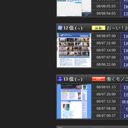
08/08 06:13
衆院選で消費税廃
08/08 05:05
08/08 06:12
【衝撃】元TBS
【
08/08 06:12
俺、弟の嫁に一
08/08 04:05
【
08/08 06:12
鹿児島市電と車
08/08 06:11
【画像】JKダン
08/08 06:11
【悲報】甲子園
12 位 (→)
お～い！
08/08 06:10
【朗報】ヒカキン
08/08 07:00
【
08/08 06:10
【画像】スカパ
08/08 06:09
幼稚園児のとき近
08/07 22:00
【
08/08 06:09
【画像】アメリ
08/07 14:00
【
08/08 06:07
【悲報】アメリ
08/07 07:00
08/08 06:06
義実家との食事で
【
08/08 06:05
【画像】ココリコ田
08/06 22:00
【
08/08 06:05
【FF14】Swi
08/08 06:05
幕末のスピード
08/08 06:05
漫画・ゲーム・
13 位 (→)
働くモノニ
08/08 06:05
義実家に里帰り
08/08 01:13
【
08/08 06:05
大分で8年ぶりに
08/08 06:05
【画像】吉岡里
08/07 20:00
【
08/08 06:05
村上宗隆OPS.895 
08/07 12:50
積
08/08 06:05
【悲報】ヤフコメ
08/07 08:00
「
08/08 06:05
漫☆画太郎読切
08/08 06:03
援助を理由に新居
08/07 00:57
【
08/08 06:03
【速報】スペイン
08/08 06:02
PS5がこのまま