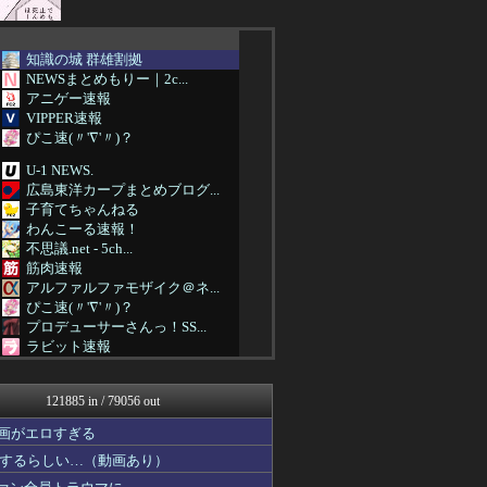
知識の城 群雄割拠
NEWSまとめもりー｜2c...
アニゲー速報
VIPPER速報
ぴこ速(〃'∇'〃)？
U-1 NEWS.
広島東洋カープまとめブログ...
子育てちゃんねる
わんこーる速報！
不思議.net - 5ch...
筋肉速報
アルファルファモザイク＠ネ...
ぴこ速(〃'∇'〃)？
プロデューサーさんっ！SS...
ラビット速報
ああ言えばForYou
がーるずレポート - ガー...
121885 in / 79056 out
日本第一！ニュース録
まとめたニュース
画がエロすぎる
バスケまとめ・COM
するらしい…（動画あり）
バズッター速報
世界の憂鬱 海外・韓国の反...