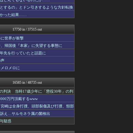
ニチカン！
お～い！お宝
とするの」とドン引きするような方針転換
艦これ速報 艦隊これくしょ...
かった結果……
乃木坂46まとめ 乃木りん...
素敵な鬼女様
がーるずレポート - ガー...
17750 in / 37515 out
国難にあってもの申す！！
パチンコ・パチスロ.com
姿に世界が衝撃
まぐろとにぼし
者、帰国後『本家』に失望する事態に
海外さんいらっしゃい 海外...
十年先を行っていたと話題に
GOSSIP速報
スマブラ屋さん | スマブ...
の声
まとめたニュース
をメロメロに
U-1 NEWS.
ラビット速報
なんJミュージアム
16585 in / 48735 out
鬼女はみた -修羅場・恋愛...
軍事・ミリタリー速報☆彡
の判決 当時17歳少年に「懲役30年」の判
がーるずレポート - ガー...
00万円頂戴するwww
もえるあじあ(･∀･)
た 宮崎は全身打撲、頭部裂傷及び打撲、頸部
不思議.net - 5ch...
VIPPER速報
ど訴え…サルモネラ属の菌検出
えっ!?またここのサイト?
与疑惑
mutyunのゲーム+αブ...
いたしん！