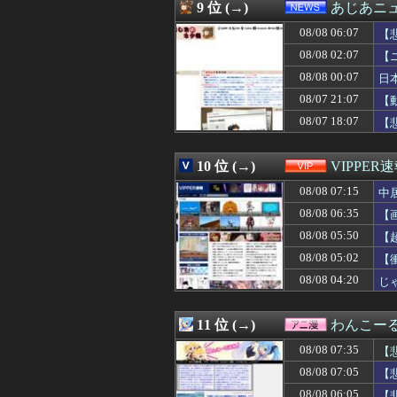
08/08 06:31
【悲報】中日・金丸
9 位 (→)
あじあニ
08/08 06:31
お前らずっと「
08/08 06:07
08/08 06:30
【画像】あのち
【
08/08 06:30
国税庁、「前例の
08/08 02:07
【
08/08 06:30
ワイ、「着衣お
08/08 00:07
日
08/08 06:30
【海外の反応】
08/08 06:30
韓国のサッカー審
08/07 21:07
【
08/08 06:30
【サッカー】スペ
08/07 18:07
【
08/08 06:30
【歓喜】AIが
08/08 06:29
私「その格好で出
08/08 06:27
【甲子園】青森
10 位 (→)
VIPPER
08/08 06:25
【悲報】デリヘル
08/08 07:15
中
08/08 06:25
上条当麻さん、女
08/08 06:23
海外「選手の反発
08/08 06:35
【
08/08 06:21
韓国人「日本が
08/08 05:50
【
08/08 06:21
神戸や町田が嫌
08/08 06:20
08/08 05:02
【朗報画像】レゴラ
【
08/08 06:19
【S評価】AKB
08/08 04:20
じ
08/08 06:19
自慢話の辞めさ
08/08 06:18
【悲報】任天堂
08/08 06:18
【衝撃】SES1
11 位 (→)
わんこー
08/08 06:16
台風15号、東北
08/08 07:35
【
08/08 06:15
義兄嫁が「子ども
08/08 06:15
【画像】エロす
08/08 07:05
【
08/08 06:15
無職ぼく、ラブホ
08/08 06:05
【