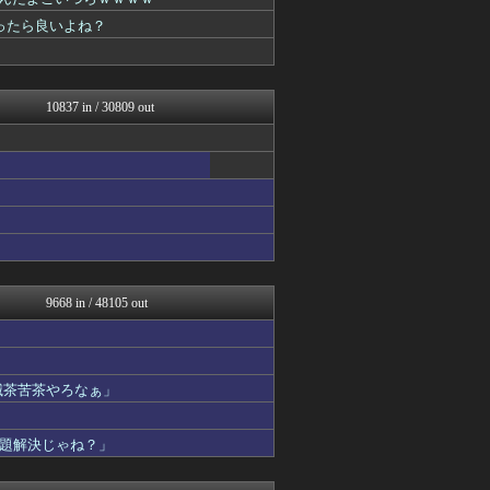
理想ちゃんねる
NEWSまとめもりー｜2c...
ったら良いよね？
浮気ちゃんねる
ゴールデンタイムズ
mashlife通信
フィルダースチョイス
10837 in / 30809 out
スコールちゃんねる｜２ちゃ...
まとめ芸能＠美女画像まとめ...
おうち速報
ぶる速-VIP
あじあニュースちゃんねる
修羅場ライフ速報
不思議.net - 5ch...
馬鳥速報
大艦巨砲主義！
げぇ速
9668 in / 48105 out
子育てちゃんねる
がーるずレポート - ガー...
女子アナお宝画像速報－5c...
ツバメ速報＠ヤクルトスワロ...
滅茶苦茶やろなぁ」
わんこーる速報！
カンダタ速報
修羅の華-家庭・生活まとめ
題解決じゃね？」
【サッカー まとめ】サカラ...
mutyunのゲーム+αブ...