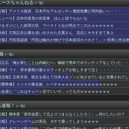
夢斗(5勝8敗)、もうすぐ中継ぎ(橋本4勝1敗)に勝ち星が追...
ュースちゃんねる
[一覧]
今PC買うのは時期が悪い」って言ってないか？
ゃんの後ろ姿、「デカい」「いや普通」で大論争ｗｗｗｗ
悲報】アメリカ政府、日本円をアルゼンチン通貨危機と同列扱いへ・・・
ない悪質な」不祥事が次々発覚して終わる「パパ活」「情報漏えい」...
ニュース】日本共産党の街宣車、ほんと碌でもないな
っばい」でしか抜けない体質になってしまうｗｗｗｗｗ
本をダメにした総理大臣、ワースト１位が同点でこの人ｗｗｗｗｗｗ
デコトラは過小評価されている日本のサブカルチャーだ！
判に対する性接待疑惑、ついに日本や英国メディアにも取り上げられ...
動画】広島記念公園を追い出された左翼さん、流石にキモすぎて炎上
イン代表ＭＦロドリ、レアル入り目前から一転、バルサ加入へ 現地...
悲報】円安容認派「円安は輸出が伸びで日本経済ホクホク！」⇒ 世界に売る
作った遊戯王カードクイズ、日本のアニオタを驚愕させるｗｗｗｗｗ
るの…？」新郎いとこ姉妹「何か問題ある？」→結婚式当日に感じた...
山田が暑さ対策でユニ一新 ボタン廃止でTシャツ素材ｗｗｗ
速報
[一覧]
嬢に買ってきたばかりのペットボトルのお茶渡したwwww
居正広「俺が来たことは内緒だべ」極秘で熊本でボランティアをしていた・・
子寮暮らしwwwwww
が楽しみ」モウリーニョがレアル・に導入した新ルール（海外の反応...
画像】ワイ、罪木蜜柑の激エロフィギュアが欲しすぎて泣く・・・・・・
誇るキャプテン翼の高橋陽一は実は〇〇を知らなかった」
超悲報】広島市長、呪文を唱えて日本人をゾンビ化させていると非難されてし
いな理由がわかったわ…
ンドにメガネお姉さん現るｗｗｗｗ 【Pickup070930...
衝撃映像】インドの暴走族、レベチｗｗｗｗｗｗｗｗｗｗｗｗｗｗｗｗ
伊藤百花は 圧倒的なスター性を持ち合わせ 立ち振る舞いや言葉選...
ゃあ逆に「これはチェーン店でいいぞ」ってものｗｗｗｗｗｗｗｗ
せ方
信者をガチでキレさせる台詞を書いた奴が優勝ｗｗｗｗ
0年目のワイ、転職するか迷うｗｗｗｗｗ
る速報！
[一覧]
直撃へｗｗｗｗｗｗｗｗｗｗ
悲報】脚本家「原作改変して元よりつまらなくしたろ！」←何がしたいの？
を犠牲にしてまでキャリアってほしい？」って言ってきた。その言い...
ぎ合成疑惑の栗饅頭、大集合ｗｗｗｗｗ
悲報】クレーンゲームの景品、ガチで腐ってしまうｗｗｗｗ
配送の仕事が決まったらこうなるwww
悲報】ヤフコメ民の56%「この一年で給料が下がった」←一体どんな仕事し