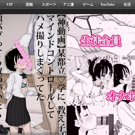
VIP
芸能
スポーツ
アニ漫
ゲーム
YouTube
生活