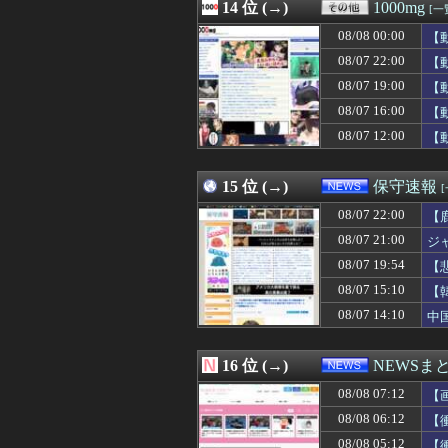
08/08 06:02
14 位 (→)
【画像】高一ミ
1000mg
[一
08/08 06:01
九州人「あ、甲
08/08 00:00
【
08/08 06:01
【悲報】価格高
08/08 06:01
08/07 22:00
【ウマ娘】DKPI
【
08/08 06:01
ハードオフでこ
08/07 19:00
【
08/08 06:00
【幕末志士】老人
08/07 16:00
【
08/08 06:00
江本孟紀「そん
08/08 06:00
【ラブライブ！】L
08/07 12:00
【
08/08 06:00
【ウルトラマン】
08/08 06:00
キリンカップ参加国決
15 位 (→)
保守速報
08/07 22:00
【
08/07 21:00
ジ
08/07 19:54
【
主
08/07 15:10
【
08/07 14:10
中
16 位 (→)
NEWSま
08/08 07:12
【
08/08 06:12
【
08/08 05:12
【