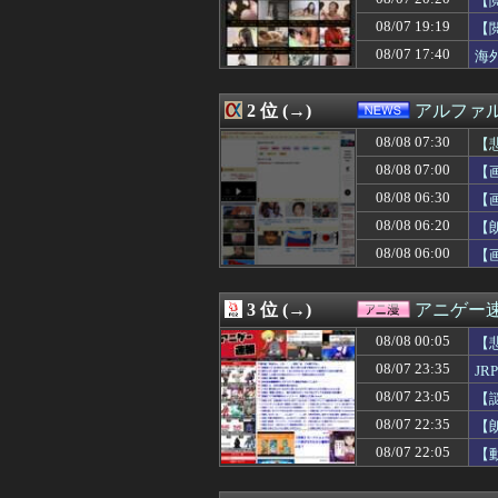
【
08/08 07:21
【日本横断】大型
08/07 19:19
【
08/08 07:21
大谷翔平の今季
08/07 17:40
08/08 07:20
【悲報】Z世代「
海
08/08 07:19
全身ユニクロで
08/08 07:19
【画像】大物You
2 位 (→)
アルファ
08/08 07:15
中居正広「俺が
08/08 07:15
住宅営業マン「あ
08/08 07:30
【
08/08 07:12
嫁の料理がクソま
08/08 07:00
【
08/08 07:12
【特撮】アニメ
08/08 07:12
【画像】イオン
08/08 06:30
【
08/08 07:12
江別大学生暴行
08/08 06:20
【
08/08 07:10
【画像】女教師「
08/08 06:00
【
08/08 07:10
【BBC】AI使
08/08 07:09
【画像】【楽団V!
08/08 07:08
【動画】これはひ
3 位 (→)
アニゲー
08/08 07:07
ホークス優勝マジ
08/08 07:06
お見合い相手との
08/08 00:05
【
08/08 07:06
最新の日本人が減
08/07 23:35
J
08/08 07:05
韓国人「韓国サッ
08/08 07:05
08/07 23:05
【新星】日本に
【
08/08 07:05
【速報】140k
08/07 22:35
【
08/08 07:05
【悲報】クレー
08/07 22:05
【
08/08 07:05
【画像】24歳の
08/08 07:05
『クロノトリガ
08/08 07:03
【遊戯王】新規