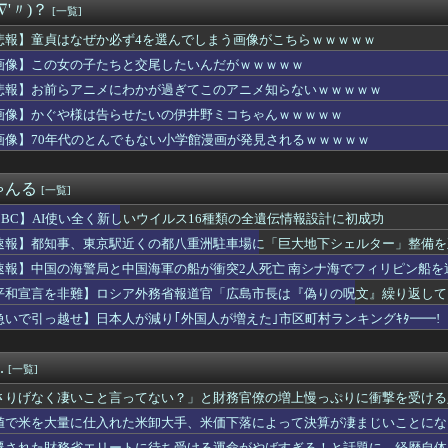
∇'〃)？
[一覧]
った彼は歴代の元カノが全員7歳年上で、私にも「今時は共働きが普...
煉獄杏寿郎さんって、すぐに退場したのに何で人気あるの？？
悲報】童貞はなぜか必ず4を選んでしまう画像がこちらｗｗｗｗｗ
界の上級国民はなぜ地球に執着するのか
画像】この女の子たちと交尾したいんだがｗｗｗｗｗ
円安なのに人口少ない台湾と韓国に抜かれ日本沈没死亡
 on Me! の導入部分は薄暗くてピンクなエッ●っぽい雰囲...
悲報】お前らアニメにわかが過ぎてこのアニメ知らないｗｗｗｗｗ
ダンツと5年くらい付き合ってゆっくり結婚したい
画像】かぐや様は告らせたいの伊井野ミコちゃんｗｗｗｗｗ
の100万円超え うちも有名メーカーで上場企業だが 社内格差が...
画像】70年代のとんでもない小学館漫画が発見されるｗｗｗｗｗ
K Music、公式サイトをリニューアル！『こうして見るとR...
生暴行死 “主犯格”の特定少年・川口侑斗被告に「無期懲役」の判...
テリーはマジでなんで阿倍と勝負したん？意味わからんわ
ゃんる
[一覧]
】フミコって可愛くね？
決算資料「リスナーから男性および、若年層が減少してきてる」←弱...
BBC】AI使い全く新しいウイルス16種類の全遺伝情報設計に初成功
ュア】森亜るるかさん、24話からコンビニアイスを食べている模様…
速報】都知事、東京駅近くの都八重洲駐車場に「巨大地下シェルター」整備を
に傷をつけた。管理人さんに連絡したらその家の親が来て謝ってくれ...
わない彼氏。催促したら小銭で1000円渡され『外食奢るからトン...
速報】中国の海警局と中国海軍の船が衝突2人死亡 南シナ海でフィリピン船を
性声優「私はね、ハゲてる人が好きなの」
平和宣言を非難】ロシア外務省報道官「広島市長は『偽りの呪文』繰り返して
『ぶってえ下半身』、大変なことになってるって...
急いで引っ越せ】日本人が減り｢外国人が増えた｣市区町村ランキングｷﾀ━━!
れには布団は入ってません」
ドプライム4 新品が2999円に…
ILITY SELECTION開封動画投稿キャンペーン！
.
[一覧]
ソガキ「愛子！卒業したんやろ？大学 ニュースで見たわ」→結果w...
のプロモーションビデオ、結構気合が入っていたｗｗｗｗｗ高級機材...
さりげなく凄いこと言ってない？」と財務官僚の増上慢っぷりに衝撃を受ける
リカ人？”と聞かれて”ウ...
……
値で米を大量に仕入れた米卸大手、米価下落によって決算が凄まじいことにな
たらベッドが360度グルグル…」ハン・ガインを苦しめた『あの病...
遷された財務省エリートに待ち受ける運命がやばすぎる！と話題に、経歴自体