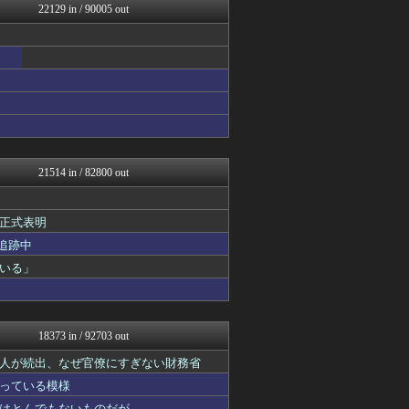
22129 in / 90005 out
修羅の華-家庭・生活まとめ
最強ジャンプ放送局
GUNDAM.LOG｜ガン...
資格ちゃんねる
ウマ娘まとめ速報うまろぐ
うまぴょいチャンネル -ウ...
ほんわかMkⅡ
VTuberNews
痛いニュース(ﾉ∀`)
阪神タイガースちゃんねる
21514 in / 82800 out
コンテンツ・声優 | ラブ...
ゲーム実況者速報＠YouT...
プリキュアのまとめ
正式表明
すまいる(^-^)ぶろぐ
追跡中
渡る世間はキチばかり - ...
ぐら速 -声優まとめ速報-
いる」
乃木通 乃木坂46櫻坂46...
登山ちゃんねる
Y速報
スターライト速報 -遊戯王...
18373 in / 92703 out
キニ速
アルファルファモザイク＠ネ...
人が続出、なぜ官僚にすぎない財務省
Ask Reddit まと...
っている模様
韓国ニュース反応まとめ
はとんでもないものだが……