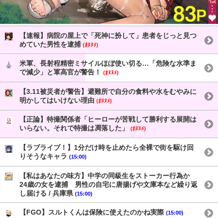
【速報】病院の屋上で「死神に扮して」患者をじっと見つ
めていた男性を逮捕
(ｵﾇﾇﾒ)
米軍、長射程精密ミサイルほぼ使い切る…「危険な水準ま
で減少」と軍高官が警告！
(ｵﾇﾇﾒ)
【3.11被災者が警告】避難所で自分の食料や水をむやみに
明かしてはいけない理由
(ｵﾇﾇﾒ)
【正論】特撮関係者「ヒーローが苦戦して勝利する展開は
いらない。それで特撮は凋落した」
(ｵﾇﾇﾒ)
【ラブライブ！】1分だけ時を止めたら全裸で街を駆け回
りそうなキャラ
(15:00)
【私はあなたの味方】中学の同級生をストーカー行為か
24歳の女を逮捕 男性の自宅に唐揚げや文庫本など繰り返
し届ける / 兵庫県
(15:00)
【FGO】スルトくんは保険に使えたのかね実際
(15:00)