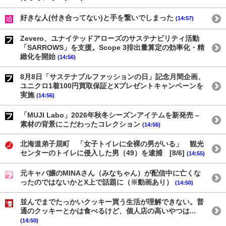
好きな人(付き合ってない)と手を繋いでしまった
(14:57)
Zevero、ユナイテッドアローズのサステナビリティ活動
「SARROWS」を支援。Scope 3排出量算定の効率化・精
緻化を開始
(14:56)
8月8日「サステナブルファッションの日」記念月間企画、
ユニクロ1着100円買取保証とXプレゼントキャンペーンを
実施
(14:56)
「MUJI Labo」2026年秋冬シーズンアイテムを新発売 –
素材の背景にこだわったコレクション
(14:56)
北海道弟子屈町 「女子トイレに全裸の男がいる」 観光
センターのトイレに侵入した男（49）を逮捕 [8/6]
(14:55)
元キャバ嬢のMINAさん（みなちゃん）が配信中に亡くな
ったのではないかとX上で話題に（※動画あり）
(14:50)
並んでまでたっかいクッキー買う生活が理解できない。普
通のクッキーとかは食べるけど、個人店の高いやつは...
(14:50)