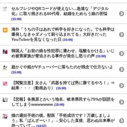
セルフレジやQRコードが使えない…急速な「デジタル
化」に取り残される60代母、結婚をためらう娘の苦悩
(15:00)
海外「うちの子はあれで科学を好きになった。でも科学は
爆発しなきゃダメって刷り込まれてる」大好きだった
YouTuberを見なくなった日
(15:00)
韓国人「お前の娘を性犯罪に遭わせ、塩酸をかける」いじ
め被害家族が脅迫される事件が発生し怒りの声
(15:00)
超かぐや姫がVチューバーに落ちたのが残念で仕方ないよ
(15:00)
【閲覧注意】女さん「武器を持てば男に勝てるやろ！」⇒
結果・・・（動画あり）
(15:00)
【悲報】各務原とかいう地名、岐阜県民すら75%が誤読を
してしまうwwwwwww
(15:00)
猫の避妊手術の後。獣医「手術成功です！万歳しましょ
う」私「ばんざーい！」→安心した直後、思わぬ出来事が
待っていて…
(14:57)