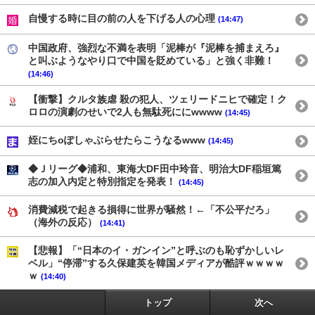
自慢する時に目の前の人を下げる人の心理
(14:47)
中国政府、強烈な不満を表明「泥棒が『泥棒を捕まえろ』
と叫ぶようなやり口で中国を貶めている」と強く非難！
(14:46)
【衝撃】クルタ族虐 殺の犯人、ツェリードニヒで確定！ク
ロロの演劇のせいで2人も無駄死ににwwww
(14:45)
姪にちoぽしゃぶらせたらこうなるwww
(14:45)
◆Ｊリーグ◆浦和、東海大DF田中玲音、明治大DF稲垣篤
志の加入内定と特別指定を発表！
(14:45)
消費減税で起きる損得に世界が騒然！←「不公平だろ」
（海外の反応）
(14:41)
【悲報】「“日本のイ・ガンイン”と呼ぶのも恥ずかしいレ
ベル」“停滞”する久保建英を韓国メディアが酷評ｗｗｗｗ
ｗ
(14:40)
トップ
次へ