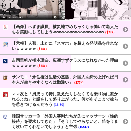
【画像】へずま議員、被災地でめちゃくちゃ働いて老人た
ちを笑顔にしてしまうwwwwwwwwwwwwwwww
(ｵﾇﾇﾒ)
【悲報】人類、未だに「スマホ」を超える発明品を作れな
いｗｗｗｗｗ
(ｵﾇﾇﾒ)
吉岡里帆が橋本環奈、広瀬すずクラスになれなかった理由
ｗｗｗｗｗｗ
(ｵﾇﾇﾒ)
サンモニ「永住権は生活の基盤、外国人を締め上げれば日
本人が生きやすくなるは勘違い」
(ｵﾇﾇﾒ)
ママ友と「男児って特に教えたりしなくても乗り物に惹か
れるよね」と話をして盛り上がった。何があそこまで彼ら
を惹きつけるんだろう
(16:50)
韓国サッカー側「外国人審判たちが先にマッサージ（性的
接待）を要求してきた」「そうしてやらないと、笛をうま
く吹いてくれないでしょう」と主張
(16:47)