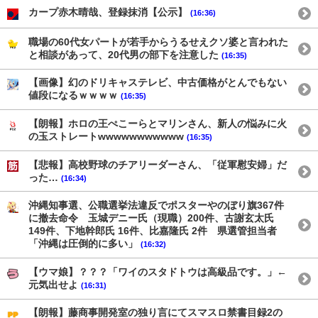
カープ赤木晴哉、登録抹消【公示】
(16:36)
職場の60代女パートが若手からうるせえクソ婆と言われた
と相談があって、20代男の部下を注意した
(16:35)
【画像】幻のドリキャステレビ、中古価格がとんでもない
値段になるｗｗｗｗ
(16:35)
【朗報】ホロの王ぺこーらとマリンさん、新人の悩みに火
の玉ストレートwwwwwwwwwww
(16:35)
【悲報】高校野球のチアリーダーさん、「従軍慰安婦」だ
った…
(16:34)
沖縄知事選、公職選挙法違反でポスターやのぼり旗367件
に撤去命令 玉城デニー氏（現職）200件、古謝玄太氏
149件、下地幹郎氏 16件、比嘉隆氏 2件 県選管担当者
「沖縄は圧倒的に多い」
(16:32)
【ウマ娘】？？？「ワイのスタドトウは高級品です。」←
元気出せよ
(16:31)
【朗報】藤商事開発室の独り言にてスマスロ禁書目録2の