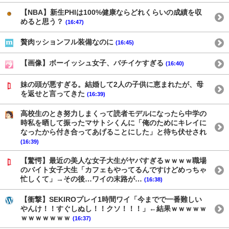
【NBA】新生PHIは100%健康ならどれくらいの成績を収
めると思う？
(16:47)
贅肉ッションフル装備なのに
(16:45)
【画像】ボーイッシュ女子、バチイケすぎる
(16:40)
妹の頭が悪すぎる。結婚して2人の子供に恵まれたが、母
を返せと言ってきた
(16:39)
高校生のとき努力しまくって読者モデルになったら中学の
時私を晒して振ったマサトシくんに「俺のためにキレイに
なったから付き合ってあげることにした」と待ち伏せされ
(16:39)
【驚愕】最近の美人な女子大生がヤバすぎるｗｗｗｗ職場
のバイト女子大生「カフェもやってるんですけどめっちゃ
忙しくて」→その後…ワイの末路が…
(16:38)
【衝撃】SEKIROプレイ1時間ワイ「今までで一番難しい
やんけ！！すぐしぬし！！クソ！！！」←結果ｗｗｗｗｗ
ｗｗｗｗｗｗｗ
(16:37)