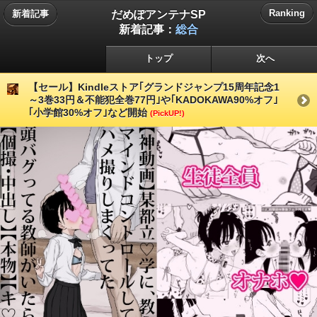
だめぽアンテナSP
Ranking
新着記事
新着記事：
総合
トップ
次へ
【セール】Kindleストア｢グランドジャンプ15周年記念1
～3巻33円＆不能犯全巻77円｣や｢KADOKAWA90%オフ｣
｢小学館30%オフ｣など開始
(PickUP!)