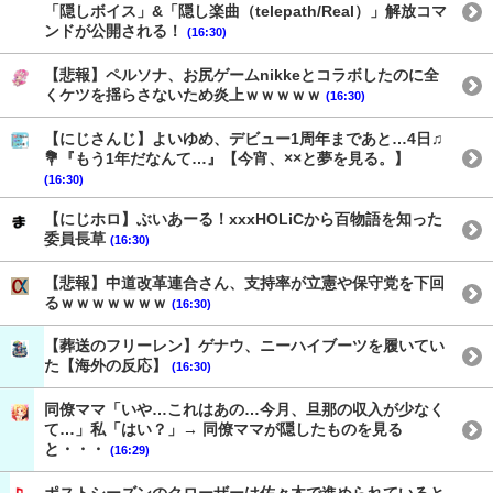
「隠しボイス」&「隠し楽曲（telepath/Real）」解放コマ
ンドが公開される！
(16:30)
【悲報】ペルソナ、お尻ゲームnikkeとコラボしたのに全
くケツを揺らさないため炎上ｗｗｗｗｗ
(16:30)
【にじさんじ】よいゆめ、デビュー1周年まであと…4日♫
💐『もう1年だなんて…』【今宵、××と夢を見る。】
(16:30)
【にじホロ】ぶいあーる！xxxHOLiCから百物語を知った
委員長草
(16:30)
【悲報】中道改革連合さん、支持率が立憲や保守党を下回
るｗｗｗｗｗｗｗ
(16:30)
【葬送のフリーレン】ゲナウ、ニーハイブーツを履いてい
た【海外の反応】
(16:30)
同僚ママ「いや…これはあの…今月、旦那の収入が少なく
て…」私「はい？」→ 同僚ママが隠したものを見る
と・・・
(16:29)
ポストシーズンのクローザーは佐々木で進められていると