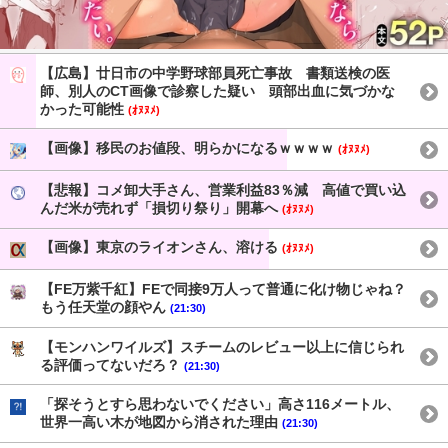
【広島】廿日市の中学野球部員死亡事故 書類送検の医
師、別人のCT画像で診察した疑い 頭部出血に気づかな
かった可能性
(ｵﾇﾇﾒ)
【画像】移民のお値段、明らかになるｗｗｗｗ
(ｵﾇﾇﾒ)
【悲報】コメ卸大手さん、営業利益83％減 高値で買い込
んだ米が売れず「損切り祭り」開幕へ
(ｵﾇﾇﾒ)
【画像】東京のライオンさん、溶ける
(ｵﾇﾇﾒ)
【FE万紫千紅】FEで同接9万人って普通に化け物じゃね？
もう任天堂の顔やん
(21:30)
【モンハンワイルズ】スチームのレビュー以上に信じられ
る評価ってないだろ？
(21:30)
「探そうとすら思わないでください」高さ116メートル、
世界一高い木が地図から消された理由
(21:30)