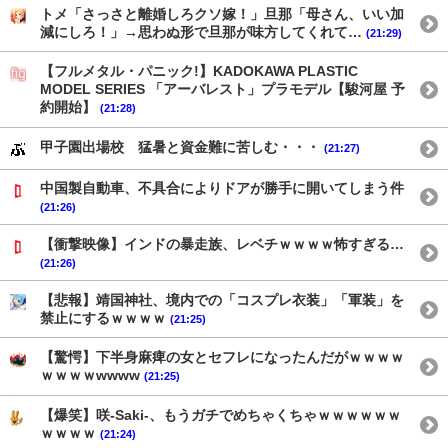
トメ「さっさと離婚しろクソ嫁！」旦那「母さん、いい加
減にしろ！」→思わぬ形で旦那が味方してくれて…
(21:29)
【フルメタル・パニック!】KADOKAWA PLASTIC
MODEL SERIES 「アーバレスト」プラモデル【駿河屋 予
約開始】
(21:28)
甲子園出場校 猛暑と資金難に苦しむ・・・
(21:27)
中国製自動車、不具合によりドアが勝手に開いてしまう件
(21:26)
【衝撃映像】インドの暴走族、レベチｗｗｗｗ怖すぎる…
(21:26)
【悲報】靖国神社、境内での「コスプレ衣装」「軍装」を
禁止にするｗｗｗｗ
(21:25)
【驚愕】下半身麻痺の女とセフレになったんだがｗｗｗｗ
ｗｗｗｗwwww
(21:25)
【爆笑】咲-Saki-、もうガチでめちゃくちゃｗｗｗｗｗｗ
ｗｗｗｗ
(21:24)