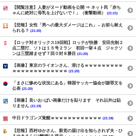
【閲覧注意】人妻がヌード動画を公開 ⇒ ネット民「赤ち
ゃんに絶対に母乳を上げないで！」（衝撃動画）
(21:21)
【悲報】女性「男への最大ダメージはこれ」←お前ら耐え
られる？
(21:20)
【ロッテ対オリックス19回戦】ロッテが快勝 安田先制２
点二塁打、ソトは１５号２ラン 初回一挙４点 ジャクソ
ンは三塁踏ませず７回０封８勝目
(21:20)
【画像】東京のライオンさん、溶けるｗｗｗｗｗｗｗｗｗ
ｗｗｗｗｗｗｗｗｗｗｗｗｗ
(21:20)
「まさに惨めな状況にある」韓国サッカー協会が謝罪文を
公表
(21:20)
【画像】良いお○ぱい画像だけを貼ります それ以外は貼
りません
(21:19)
中日ドラゴンズ覚醒ｗｗｗｗｗｗｗｗｗｗｗｗ
(21:18)
【悲報】西村ゆかさん、新党の届け出を知らされず夫・ひ
ろゆきさんに“離婚”を提示・・・・・・・・・