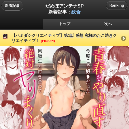
だめぽアンテナSP
Ranking
新着記事
新着記事：
総合
トップ
次へ
【ハミダシクリエイティブ】第1話 感想 究極のたこ焼きク
リエイティブ！
(PickUP!)