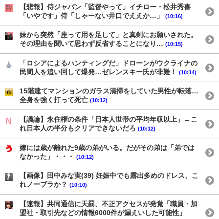
【悲報】侍ジャパン「監督やって」イチロー・松井秀喜
「いやです」侍「しゃーない井口でええか…」
(10:16)
妹から突然「座って用を足して」と真剣にお願いされた。
その理由を聞いて思わず反省することになり…
(10:15)
「ロシアによるハンティングだ」ドローンがウクライナの
民間人を追い回して爆発…ゼレンスキー氏が非難！
(10:14)
15階建てマンションのガラス清掃をしていた男性が転落…
全身を強く打って死亡
(10:12)
【議論】永住権の条件「日本人世帯の平均年収以上」←こ
れ日本人の半分もクリアできないだろ
(10:12)
嫁には歳が離れた9歳の弟がいる。だがその弟は「弟では
なかった」・・・
(10:12)
【画像】田中みな実(39) 妊娠中でも露出多めのドレス、こ
れノーブラか？
(10:10)
【速報】共同通信に天罰、不正アクセスが発覚「職員・加
盟社・取引先などの情報6000件が漏えいした可能性」