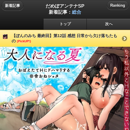
だめぽアンテナSP
Ranking
新着記事
新着記事：
総合
トップ
次へ
【ぽんのみち 最終回】第12話 感想 日常から欠け落ちたも
の
(PickUP!)