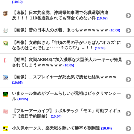
(10:10)
【速報】日本共産党、沖縄県知事選で公職選挙法違
反！！！ 110番通報されても辞全くめない件
(10:07)
【画像】昔の日本人の水着、ゑっちｗｗｗｗｗｗｗ
(10:06)
【画像】女教師さん「年頃の男の子がいちばん"オカズ"に
なるのはこれでしょ･････？♡♡♡」→！！
(10:05)
【動画】次期AKB48に加入濃厚な大型美人ルーキーが発見
されてしまうｗｗｗｗｗｗ
(10:05)
【画像】コスプレイヤーが死ぬ気で痩せた結果ｗｗｗｗ
(10:05)
いまシール集めがブームらしいが元祖はビックリマンシー
ル
(10:05)
【ブルーアーカイブ】リボルテック「モエ」可動フィギュ
ア【近日予約開始】
(10:04)
小久保ホークス、楽天戦を除いて勝率６割到達
(10:04)