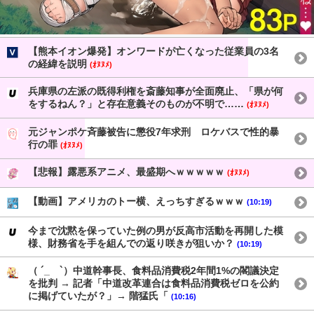
【熊本イオン爆発】オンワードが亡くなった従業員の3名
の経緯を説明
(ｵﾇﾇﾒ)
兵庫県の左派の既得利権を斎藤知事が全面廃止、「県が何
をするねん？」と存在意義そのものが不明で……
(ｵﾇﾇﾒ)
元ジャンポケ斉藤被告に懲役7年求刑 ロケバスで性的暴
行の罪
(ｵﾇﾇﾒ)
【悲報】露悪系アニメ、最盛期へｗｗｗｗｗ
(ｵﾇﾇﾒ)
【動画】アメリカのトー横、えっちすぎるｗｗｗ
(10:19)
今まで沈黙を保っていた例の男が反高市活動を再開した模
様、財務省を手を組んでの返り咲きが狙いか？
(10:19)
（ ´_ゝ`）中道幹事長、食料品消費税2年間1%の閣議決定
を批判 → 記者「中道改革連合は食料品消費税ゼロを公約
に掲げていたが？」→ 階猛氏「
(10:16)