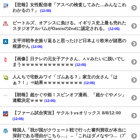
【悲報】女性配信者「アスペの検査してみた…みんなこれ
わかるの？」
(12:05)
ビートルズ、オアシスに負ける。イギリス史上最も売れた
スタジオアルバムがOasisの2ndに認定される。
(12:05)
太平洋戦争史振り返ると思ったけど日本より欧米が諸悪の
根源やん
(12:05)
【画像】日テレの元女子アナさん、∧∨みたいに脱いでし
まうｗｗｗｗｗｗｗｗｗｗｗｗ
(12:05)
人んちで宅飲みワイ「ゴムある？」家主の女さん「は
ぁ？！」⇒結果ｗｗｗｗｗｗｗｗｗ
(12:05)
【朗報】超かぐや姫！スピンオフ漫画、「超かぐやメシ」
連載決定ｗｗｗ
(12:05)
【ファーム試合実況】ヤクルトvsオリックス 8/8/12:00
(12:05)
韓国人「我が国がクウェート戦で行った審判買収が本当に
深刻である理由がこちら…」→「これはダメなやつ…（ﾌﾞ