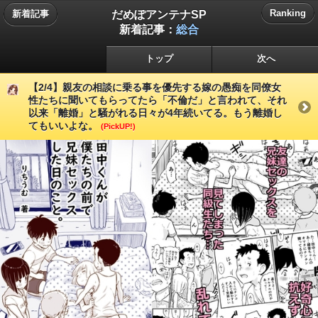
だめぽアンテナSP
Ranking
新着記事
新着記事：
総合
トップ
次へ
【2/4】親友の相談に乗る事を優先する嫁の愚痴を同僚女
性たちに聞いてもらってたら「不倫だ」と言われて、それ
以来「離婚」と騒がれる日々が4年続いてる。もう離婚し
てもいいよな。
(PickUP!)