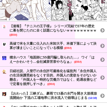
【速報】『テニスの王子様』 シリーズ完結で27年の歴史
に幕を閉じたのに全く話題にならないｗｗｗｗｗｗｗｗｗ
(ｵﾇﾇﾒ)
高値で米を大量に仕入れた米卸大手、米価下落によって決
算が凄まじいことになっている模様
(ｵﾇﾇﾒ)
積水ハウス「地面師に55億円騙し取られた…」 ワイ「は
えーかわいそう…会社滅茶苦茶やろなぁ」
(ｵﾇﾇﾒ)
日経社説、入管庁の永住許可厳格化を猛批判「永住外国人
の生活保護受給をなくす目的、外国人の意欲をそがないか
懸念」「外国人を一時的な労働力ではなく、処遇改善など
で定着を後押しすべき」
(ｵﾇﾇﾒ)
【おわった】三峡ダム、豪雨で13基の水門を開き大規模放
流開始か 下流の工場地帯に洪水流入で崩壊はじまる
(12:10)