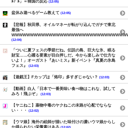
ﾙﾌﾞﾙ」＝韓国の反応
(12:05)
盆休み遊べるゲーム教えて
(12:05)
【悲報】秋田県、オイルマネーが転がり込んでガチで東北
最強へ
WWWWWWWWWWWWWWWWWWWWWWWWWWWWWWW
(12:04)
「ついに夏フェスの季節だね。伝説の島、巨大な氷、眠る
財宝……心躍る要素が目白押しだ。今から楽しみで仕方な
いよ！」オーガスト『あいミス』新イベント『真夏の氷島
フェス』
(12:03)
【遊戯王】Fカップは「烙印」多すぎじゃない？
(12:03)
【動画】白人「日本で一番美味い食べ物はこれな、試して
みろ！飛ぶぞ」
(12:03)
【ヤニねこ】薬物中毒のヤクねこの末路が心配でならな
い・・・
(12:02)
【ウマ娘】海外の絵師が描いた味付けの濃いウマ娘からし
か得られない栄養素はある
(12:02)