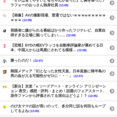
『オレは育てやすいと母ちゃんが言った』と胸を張ったア
ラフォーのおっさん独身社員
(12:09)
【画像】AVの撮影現場、普通ではないｗｗｗwｗｗｗｗｗ
ｗｗｗ
(12:09)
視聴者に嫌がられる番組ばかり作ったフジテレビ、自業自
得すぎる立場に陥ってしまい……
(12:09)
【悲報】BYDの軽EVラッコを自動車評論家が褒めてる日
本、中国人からは馬鹿にされてる模様…
(12:08)
勝ったのだ！
(12:07)
韓国メディア「幻となった女性天皇。日本皇族に韓半島の
男の血が入る可能性がゼロに・・・」
(12:07)
【新台】京楽「e ソードアート・オンライン アリシゼーシ
ョン 夜空」感想・評判・まとめ！話題のフェアスタート、
原作ファンから評価されてる演出はどうよ！？
(12:05)
のび太ママの話が長いのって、多分同じ話を何回もループ
してるよね
(12:05)