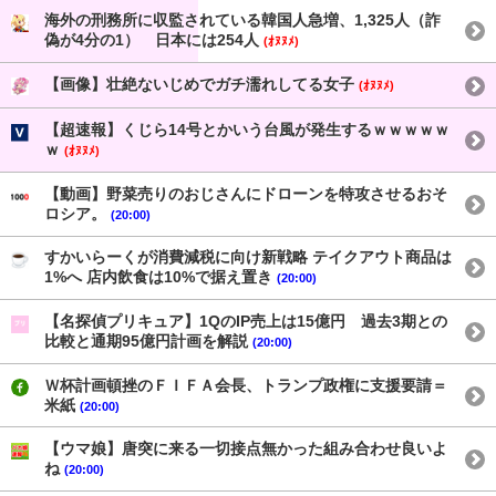
海外の刑務所に収監されている韓国人急増、1,325人（詐
偽が4分の1） 日本には254人
(ｵﾇﾇﾒ)
【画像】壮絶ないじめでガチ濡れしてる女子
(ｵﾇﾇﾒ)
【超速報】くじら14号とかいう台風が発生するｗｗｗｗｗ
ｗ
(ｵﾇﾇﾒ)
【動画】野菜売りのおじさんにドローンを特攻させるおそ
ロシア。
(20:00)
すかいらーくが消費減税に向け新戦略 テイクアウト商品は
1%へ 店内飲食は10%で据え置き
(20:00)
【名探偵プリキュア】1QのIP売上は15億円 過去3期との
比較と通期95億円計画を解説
(20:00)
Ｗ杯計画頓挫のＦＩＦＡ会長、トランプ政権に支援要請＝
米紙
(20:00)
【ウマ娘】唐突に来る一切接点無かった組み合わせ良いよ
ね
(20:00)