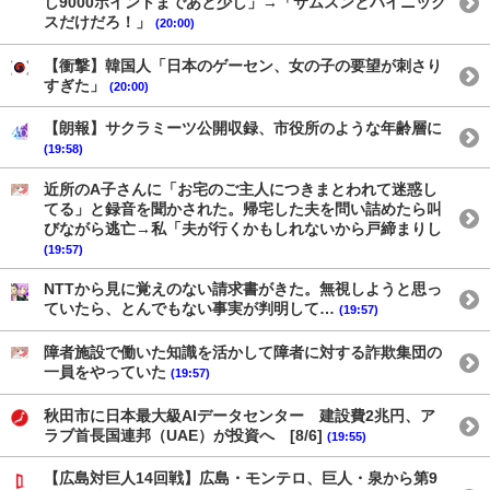
し9000ポイントまであと少し」→「サムスンとハイニック
スだけだろ！」
(20:00)
【衝撃】韓国人「日本のゲーセン、女の子の要望が刺さり
すぎた」
(20:00)
【朗報】サクラミーツ公開収録、市役所のような年齢層に
(19:58)
近所のA子さんに「お宅のご主人につきまとわれて迷惑し
てる」と録音を聞かされた。帰宅した夫を問い詰めたら叫
びながら逃亡→私「夫が行くかもしれないから戸締まりし
(19:57)
NTTから見に覚えのない請求書がきた。無視しようと思っ
ていたら、とんでもない事実が判明して…
(19:57)
障者施設で働いた知識を活かして障者に対する詐欺集団の
一員をやっていた
(19:57)
秋田市に日本最大級AIデータセンター 建設費2兆円、ア
ラブ首長国連邦（UAE）が投資へ [8/6]
(19:55)
【広島対巨人14回戦】広島・モンテロ、巨人・泉から第9