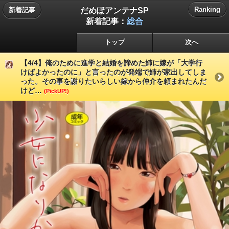
だめぽアンテナSP
Ranking
新着記事
新着記事：
総合
トップ
次へ
【4/4】俺のために進学と結婚を諦めた姉に嫁が「大学行
けばよかったのに」と言ったのが発端で姉が家出してしま
った。その事を謝りたいらしい嫁から仲介を頼まれたんだ
けど…
(PickUP!)