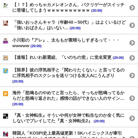
【！？】めっちゃカメレオンさん、パクリゲーがスイッチ
に登場してしまうｗｗｗｗｗｗｗｗｗｗ
(20:00)
「強いおっさんキャラ（年齢40～50代）」はよくいるけど
「強いおばさん」はいない…
(20:00)
小川彩の『アレ』、太ももが素晴らしすぎるって・・・
wwwww
(20:00)
【速報】れいわ新選組、「いのちの党」に党名変更
(20:00)
【限界】彼の浮気相手と「関わりたくない」と言ってるの
に浮気相手のスクショを送りつける友人Aにうんざり
(20:00)
海外「怒鳴るのやめてと言ったら、そっちが怒鳴ってるか
らだと怒鳴り返された」感情の話ができない人のサイン…
(20:00)
『真・女神転生』そういや何が女神で転生なのか全く気に
しないでプレイしてた『真・女神転生2』
(20:00)
韓国人「KOSPI史上最高値更新！SKハイニックスが牽引