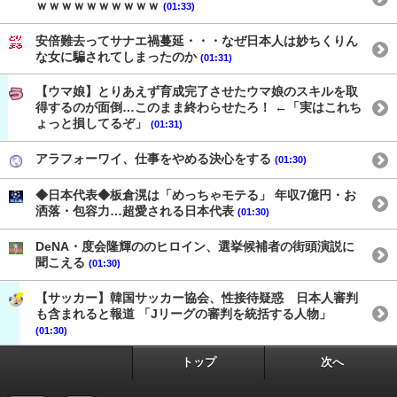
ｗｗｗｗｗｗｗｗｗｗ
(01:33)
安倍難去ってサナエ禍蔓延・・・なぜ日本人は妙ちくりん
な女に騙されてしまったのか
(01:31)
【ウマ娘】とりあえず育成完了させたウマ娘のスキルを取
得するのが面倒…このまま終わらせたろ！ ←「実はこれち
ょっと損してるぞ」
(01:31)
アラフォーワイ、仕事をやめる決心をする
(01:30)
◆日本代表◆板倉滉は「めっちゃモテる」 年収7億円・お
洒落・包容力…超愛される日本代表
(01:30)
DeNA・度会隆輝ののヒロイン、選挙候補者の街頭演説に
聞こえる
(01:30)
【サッカー】韓国サッカー協会、性接待疑惑 日本人審判
も含まれると報道 「Jリーグの審判を統括する人物」
(01:30)
トップ
次へ