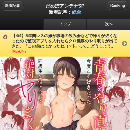
だめぽアンテナSP
Ranking
新着記事
新着記事：
総合
トップ
次へ
【4/4】5年間レスの嫁が職場の飲み会などで帰りが遅くな
ったので監視アプリを入れたらクロ濃厚のやり取りが出て
きた。「この前はよかったね（ﾊｰﾄ」って…どうしよう。
(PickUP!)