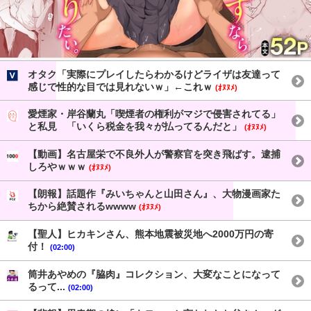
オタク「実際にプレイしたらわかるけどライザは友達って
感じで性的な目では見れないｗ」←これｗ
(ｵﾇﾇﾒ)
愛煙家・岸谷蘭丸「喫煙者の権利がマジで侵害されてる」
と私見 「いくら税金を我々が払ってるんだと」
(ｵﾇﾇﾒ)
【動画】名古屋栄で不良外人が警察官を突き飛ばす。逮捕
しろやｗｗｗ
(ｵﾇﾇﾒ)
【朗報】話題作『みいちゃんと山田さん』、大物漫画家た
ちから絶賛されるwwww
(ｵﾇﾇﾒ)
【聖人】ヒカキンさん、熊本地震被災地へ2000万円の寄
付！
(02:00)
筒井あやめの『脇肉』コレクション、大変なことになって
るって...
(02:00)