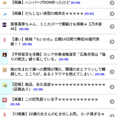
【画像】ハンバーグDON作ったけど
(01:44)
【画像】だらしない体型の南米女ｗｗｗｗｗ
(01:41)
賀喜遥香ちゃん、ミニカズーで最駆けを演奏ｗ【乃木坂
46】
(01:40)
【凄い】映画『ちいかわ』公開14日間で興収50億円突
破！！
(01:40)
【平和宣言を非難】ロシア外務省報道官「広島市長は『偽
りの呪文』繰り返している」
(01:40)
娘が生まれて嫁への愛情が薄れ、職場の女とフリンして離
婚した。ところが、あるトラウマを抱えてしまい...
(01:39)
【悲報】粗品、永久追放ｗｗｗｗｗｗｗｗｗｗｗｗｗｗｗ
（証拠あり）
(01:35)
【画像】この巨乳筋トレ女子ｗｗｗｗｗｗｗｗｗｗｗ
(01:34)
【ｼｺ画像】22歳の女さんのむき出しお乳、エ○チ過ぎるｗ