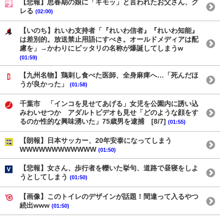
【悲報】思春期の娘に「キモッ」と言われたお父さん、グ
レる
(02:00)
【いのち】れいわ支持者「『れいわ信者』『れいわ知能』
は差別的。放送禁止用語にすべき。オールドメディアは配
慮を」→かわりにピッタリの名称が爆誕してしまうw
(01:59)
【九州名物】鶏刺し食べた医師、全身麻痺へ…「死んだほ
うが良かった」
(01:58)
千葉市 「インコを見せてあげる」女児を公園内に誘い込
みわいせつか アダルトビデオも見せ「どのような顔をす
るのか性的な興味湧いた」75歳男を逮捕 [8/7]
(01:55)
【朗報】日本サッカー、20年安泰になってしまう
WWWWWWWWWWWW
(01:50)
【悲報】女さん、歩行者を轢いた挙句、道路で昼寝をしよ
うとしてしまう
(01:50)
【画像】このトイレのデザインが話題！間違って入るやつ
続出www
(01:50)