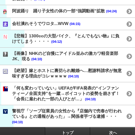
阿波踊り 踊り子女性の体の一部“強調動画”拡散
(04:24)
会社潰れそうでワロタ...WVW
(04:15)
【悲報】1300ccの大型バイク、『とんでもない物』に負
けてしまう・・・・
(04:12)
【画像】NHKのど自慢にアイドル並みの激カワ軽音楽部
JK、現る
(04:10)
【絶望】嫁とホストに裏切られ離婚へ…慰謝料請求が無意
味すぎる理由がコレｗｗｗｗ
(04:10)
「何も変わっていない」UEFAがFIFA発表の“インファン
ティーノ全面支持”を一蹴→ボイコットの姿勢を崩さず！
「会長に雇われた一部の人びとが…」
(04:10)
警視庁「ソープ従業員の女性から『店舗内で売春が行われ
ている』との通報があった」→関係者芋づる逮捕・・・
(04:10)
トップ
次へ