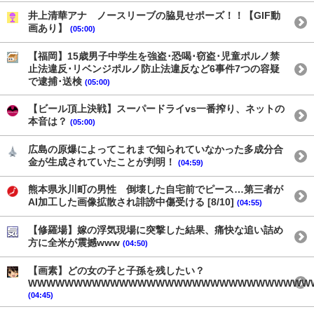
井上清華アナ ノースリーブの脇見せポーズ！！【GIF動
画あり】
(05:00)
【福岡】15歳男子中学生を強盗･恐喝･窃盗･児童ポルノ禁
止法違反･リベンジポルノ防止法違反など6事件7つの容疑
で逮捕･送検
(05:00)
【ビール頂上決戦】スーパードライvs一番搾り、ネットの
本音は？
(05:00)
広島の原爆によってこれまで知られていなかった多成分合
金が生成されていたことが判明！
(04:59)
熊本県氷川町の男性 倒壊した自宅前でピース…第三者が
AI加工した画像拡散され誹謗中傷受ける [8/10]
(04:55)
【修羅場】嫁の浮気現場に突撃した結果、痛快な追い詰め
方に全米が震撼www
(04:50)
【画素】どの女の子と子孫を残したい？
WWWWWWWWWWWWWWWWWWWWWWWWWWWWWWW
(04:45)