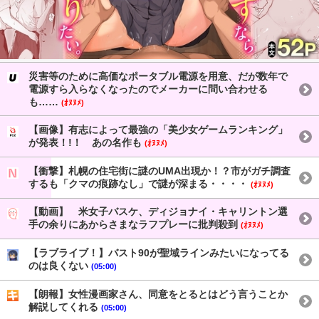
災害等のために高価なポータブル電源を用意、だが数年で
電源すら入らなくなったのでメーカーに問い合わせる
も……
(ｵﾇﾇﾒ)
【画像】有志によって最強の「美少女ゲームランキング」
が発表！!！ あの名作も
(ｵﾇﾇﾒ)
【衝撃】札幌の住宅街に謎のUMA出現か！？市がガチ調査
するも「クマの痕跡なし」で謎が深まる・・・・
(ｵﾇﾇﾒ)
【動画】 米女子バスケ、ディジョナイ・キャリントン選
手の余りにあからさまなラフプレーに批判殺到
(ｵﾇﾇﾒ)
【ラブライブ！】バスト90が聖域ラインみたいになってる
のは良くない
(05:00)
【朗報】女性漫画家さん、同意をとるとはどう言うことか
解説してくれる
(05:00)