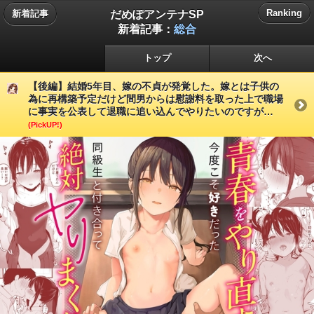
だめぽアンテナSP
Ranking
新着記事
新着記事：
総合
トップ
次へ
【後編】結婚5年目、嫁の不貞が発覚した。嫁とは子供の
為に再構築予定だけど間男からは慰謝料を取った上で職場
に事実を公表して退職に追い込んでやりたいのですが…
(PickUP!)