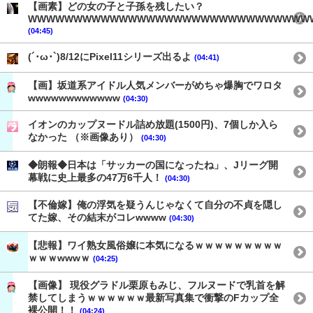
【画素】どの女の子と子孫を残したい？
WWWWWWWWWWWWWWWWWWWWWWWWWWWWWWW
(04:45)
(´･ω･`)8/12にPixel11シリーズ出るよ
(04:41)
【画】坂道系アイドル人気メンバーがめちゃ爆胸でワロタ
wwwwwwwwwwww
(04:30)
イオンのカップヌードル詰め放題(1500円)、7個しか入ら
なかった （※画像あり）
(04:30)
◆朗報◆日本は「サッカーの国になったね」、Jリーグ開
幕戦に史上最多の47万6千人！
(04:30)
【不倫嫁】俺の浮気を疑うんじゃなくて自分の不貞を隠し
てた嫁、その結末がコレwwww
(04:30)
【悲報】ワイ熟女風俗嬢に本気になるｗｗｗｗｗｗｗｗｗ
ｗｗｗwwwｗ
(04:25)
【画像】 現役グラドル栗原もみじ、フルヌードで乳首を解
禁してしまうｗｗｗｗｗｗ最新写真集で衝撃のFカップ全
裸公開！！
(04:24)