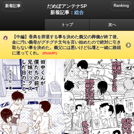
だめぽアンテナSP
Ranking
新着記事
新着記事：
総合
トップ
次へ
【中編】香典を辞退する事を決めた義父の葬儀が終了後、
金に汚い義母がグチグチ文句を言い始めたので絶対に引き
取らない事を決めた。義父には悪いけど仏壇と一緒に路頭
に迷ってくれ。
(PickUP!)