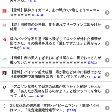
怖すぎる…
(17:17)
【悲報】阪神タイガース、あの戦力でV逸しそうｗｗｗｗ
ｗｗｗｗｗｗｗ
(17:16)
【謎】岡崎市の公務員、妻を連れてサーフィンに出かけた
結果・・・
(17:12)
嫁のバッグを不注意で蹴っ飛ばしてロックが外れた携帯が
出てきた。その携帯を見ると「激しすぎだよ」と男からメ
ールが
(17:12)
【画像】例の美人すぎるおにぎり屋さん、裏でおっさんが
握っていたｗｗｗｗｗｗｗｗｗｗｗｗｗｗｗｗｗ
(17:11)
【悲報】バイデン前大統領、癌が骨など体中に転移でかな
り衰弱状態で激痛闘病 次男「見ていてとても辛い」
(17:10)
「アニソン盆祭りで日本の品格が落ちた」と酷評した元女
優、「あんたが品格を語るのかよ！」と総ツッコミを食ら
ってしまい……
(17:09)
3大盆休みの害悪車「常時ハイビームマン」「車間ベタ付
けマン」「法定速度絶対遵守マン」
(17:08)