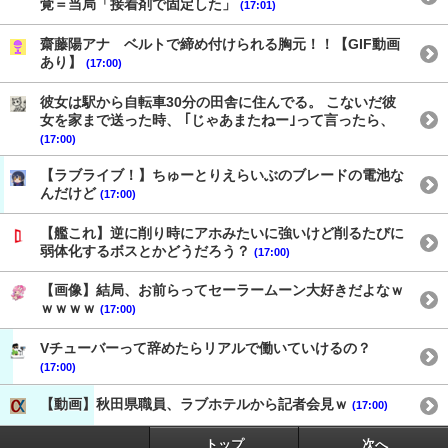
覚＝当局「接着剤で固定した」
(17:01)
齋藤陽アナ ベルトで締め付けられる胸元！！【GIF動画
あり】
(17:00)
彼女は駅から自転車30分の田舎に住んでる。 こないだ彼
女を家まで送った時、 ｢じゃあまたねー｣って言ったら、
(17:00)
【ラブライブ！】ちゅーとりえらいぶのブレードの電池な
んだけど
(17:00)
【艦これ】逆に削り時にアホみたいに強いけど削るたびに
弱体化するボスとかどうだろう？
(17:00)
【画像】結局、お前らってセーラームーン大好きだよなｗ
ｗｗｗｗ
(17:00)
Vチューバーって辞めたらリアルで働いていけるの？
(17:00)
【動画】秋田県職員、ラブホテルから記者会見ｗ
(17:00)
トップ
次へ