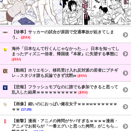
【珍事】サッカーの試合が原因で交通事故が起きてしま
う。
(ｵﾇﾇﾒ)
海外「日本なんて行くんじゃなかった…」 日本を知ってし
まったディズニー信者、帰国後『本家』に失望する事態に
(ｵﾇﾇﾒ)
【動画】ホリエモン、移民受け入れ反対派の若者にブチギ
レ→スタジオ誰も反論できず沈黙w
(ｵﾇﾇﾒ)
【悲報】フラッシュモブなのに誰でも参加できると思って
乱入した結果ｗｗｗｗｗｗｗｗｗｗ
(ｵﾇﾇﾒ)
【画像】細いのにおっぱい健在女子ｗｗｗwｗｗｗｗｗｗ
ｗｗ
(17:20)
【衝撃】漫画・アニメの拷問がヤバすぎるｗｗｗｗ漫画・
アニメでお前らが「一番エグいと思った拷問」がこちら…