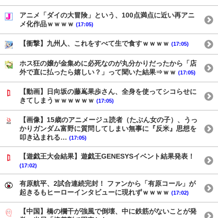
アニメ「ダイの大冒険」という、100点満点に近い再アニ
メ化作品ｗｗｗｗ
(17:05)
【衝撃】九州人、これをすべて生で食すｗｗｗｗ
(17:05)
ホス狂の嬢が金集めに必死なのが丸分かりだったから「店
外で直に払ったら嬉しい？」って聞いた結果⇒ｗｗ
(17:05)
【動画】日向坂の藤嶌果歩さん、全身を使ってシコらせに
きてしまうｗｗｗｗｗｗ
(17:05)
【画像】15歳のアニメージュ読者（たぶん女の子）、うっ
かりガンダム富野に質問してしまい無事に『反米』思想を
叩き込まれる…
(17:05)
【遊戯王大会結果】遊戯王GENESYSイベント結果発表！
(17:02)
有原航平、2試合連続完封！ ファンから「有原コール」が
起きるもヒーローインタビューに現れずｗｗｗｗ
(17:02)
【中国】橋の欄干が強風で倒壊、中に鉄筋がないことが発