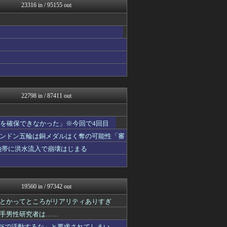
23316 in / 95155 out
修羅の華-家庭・生活まとめ
痛いニュース(ﾉ∀`)
GUNDAM.LOG｜ガン...
PCパーツまとめ
凹凸ちゃんねる 発達障害・...
哲学ニュースnwk
キニ速
コンテンツ・声優 | ラブ...
アナきゃぷ速報
ああ言えばForYou
22798 in / 87411 out
ゲーム実況者速報＠YouT...
VTuberNews
乃木通 乃木坂46櫻坂46...
液を確保できなかった」※今回で4回目
Vtuberまとめるよ～ん
ンドン五輪は銅メダルはく奪の可能性「審
明日は何を食べようか
アナ速‐女子アナ画像速報
地帯に洪水流入で崩壊はじまる
ゆるゲーマー遅報
【2ch】ニュー速クオリテ...
マジキチ速報
みそパンNEWS
19560 in / 97342 out
けおけお速報
韓国ニュース反応まとめ
とかってところがリアリティありすぎ
ニチカン！
手男性研究者は……
お～い！お宝
NSで活動するな」と要求されてしまい……