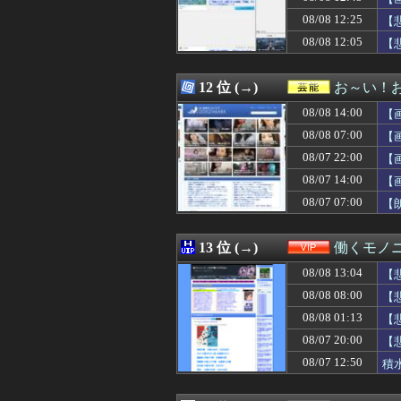
08/08 13:29
好きな芸能人やス
08/08 12:25
08/08 13:29
デジモンがここに
【
08/08 13:29
参政党、福岡県
ぁ
08/08 12:05
【
08/08 13:27
「怒ったら6秒
08/08 13:26
ドジャース、守
08/08 13:25
「夢のポップス
12 位 (→)
お～い！
08/08 13:25
【悲報】とにか
08/08 14:00
【
08/08 13:23
ショートスリー
08/08 13:21
【悲報】佐藤二朗
08/08 07:00
【
08/08 13:20
文科省が女性専用
08/07 22:00
【
08/08 13:19
金川紗耶ちゃん、
08/07 14:00
08/08 13:19
これでほぼナム
【
08/08 13:18
でも大野愛実セ
08/07 07:00
【
08/08 13:18
ワイ「オラーッ！
08/08 13:17
【えｗ】韓国サッ
08/08 13:15
義姉「介護はでき
13 位 (→)
働くモノニ
08/08 13:14
【琵琶湖三市同時
08/08 13:04
【
08/08 13:12
【悲報】テレビ
08/08 13:12
夫の不倫で離婚確
08/08 08:00
【
08/08 13:11
ドジャース・スコ
08/08 01:13
【
08/08 13:10
【唖然】離婚し
08/07 20:00
【
08/08 13:10
ドイツ空港のウク
08/08 13:10
【画像】最上級
08/07 12:50
積
08/08 13:10
【速報】日本赤十字
08/08 13:09
【悲報】クレし