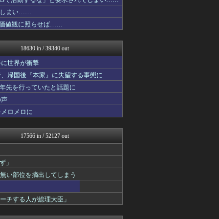
常識的に考えた
カンダタ速報
しまい……
まとめたニュース
の価値観に照らせば……
素敵な鬼女様
【サッカー まとめ】サカラ...
国難にあってもの申す！！
18630 in / 39340 out
気団まとめ-噫無情-｜嫁・...
VIPPER速報
姿に世界が衝撃
思考ちゃんねる
者、帰国後『本家』に失望する事態に
ラビット速報
十年先を行っていたと話題に
アニゲー速報
育児板拾い読み
の声
V速ニュップ
をメロメロに
理想ちゃんねる
mashlife通信
修羅ママ速報
17566 in / 52127 out
にゅーすアルー！
ポッカキット
反日愚国 恨寓瘻
ず」
鬼女はみた -修羅場・恋愛...
の無い部位を摘出してしまう
保守速報
おうち速報
政経ワロスまとめニュース♪
ピーチする人が総理大臣」
チゲ速
子育てちゃんねる