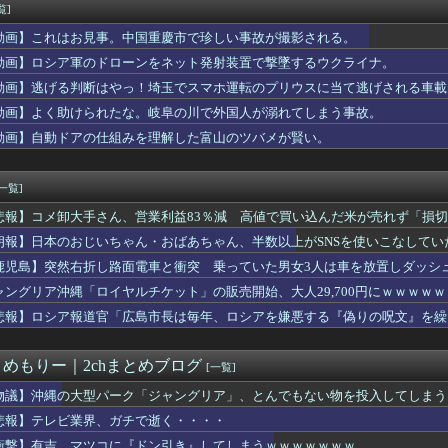
士、河合ゆうすけ市議、 埼玉県知事選に立候補表明
覧]
〗うちらも９年目！魔界ノりりむ×葛葉×椎名唯華
動画】これはお見事。中国重慶市で珍しい事故が撮影される。
けた美人な19歳がバツイチで子供2人だった。マジメな男と出会え...
別大学生殺人事件、主犯格の川口被告(19)に無期懲役の判決
動画】ロシア軍のドローンをネット発射装置で撃墜するウクライナ。
一番有能なキャラを思い浮かべてみてください
動画】逃げる判断はやっ！埼玉でスマホ運転のプリウスに当て逃げされる車載
女さん、とんでもないお乳で映画館へ行ってしまうｗｗｗｗｗｗ
動画】よく助けられたな。岐阜の川で外国人が溺れてしまう事故。
里を家に住ませてあげた結果ｗｗｗｗ
保と南野がいたらブラジルに勝ててた件ｗｗｗｗｗｗｗｗｗ
動画】自動ドアの仕組みを理解した富山のツバメが賢い。
さん、札束披露するもネット民から新社会人の初ボーナスくらいしか...
衣装合わせに向かった夫婦「何度も何度も追突され…何が目的か本当...
[一覧]
悲報】コメ卸大手さん、営業利益83％減 高値で買い込んだ米が売れず「損
朗報】日本のおじいちゃん・おばあちゃん、半数以上がSNSを使いこなしてい
鹿児島】突然右折し路面電車と衝突 乗っていた男女3人は車を放置しダッシ
ャングリア沖縄「ロイヤルチケット」の販売開始、大人29,700円にｗｗｗｗ
悲報】ロシア報道官「広島市長は毎年、ロシアを嫌悪する『偽りの呪文』を繰
張
とめもりー｜2chまとめブログ
[一覧]
物議】沖縄の大型パーク「ジャングリア」、とんでもない物を投入してしまう
悲報】テレビ業界、ガチで逝く・・・・
衝撃】有吉、マツコに『ドン引き』してしまうｗｗｗｗｗｗｗ