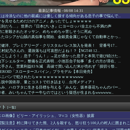
最新記事情報 - 08/08 14:31
は冷淡なのに他の親戚には優しく接する傾向がある息子の事で悩んで...
ツを見せるためだけのアニメ」あったでしょｗｗｗｗｗ
反則だろ…」 世界の『日本びいき』にヨーロッパ全土から不満の声
警に射殺されたオッサン、めちゃめちゃ苦しそうに死ぬ
たロシアが山賊の真似事を開始、金銀貴金属じゃなくて自動車とかっ...
健洋、プレミアリーグ・クリスタルパレス加入を発表！ 背番号17...
三村妃乃さんの、選抜落ちは可哀想だよね！？【NGT48 12...
こしよう！」息子「うん！」→足が遅かった息子と本気で遊び続けた...
下シェルター」整備を正式表明…小池百合子知事「多くの方が滞在、...
手さん、営業利益83％減 高値で買い込んだ米が売れず「損切り祭...
MODEROID「スロータースパイン」プラモデル【本日発売】
ニバンで犯されたらｗｗｗｗｗｗｗｗｗｗwwww
ス脱中国依存、量とコストで行き詰まり…台湾メディア！
み、ハロヲタに生きる目標を与える「みんな、坂本葵花ちゃんのバー...
者、みいちゃんでチー牛なのではという疑惑が生まれるwwwwww...
川光博（56歳）、再婚と妻の妊娠を発表 お相手は一般女性
今年も朝鮮人虐殺に追悼文送らず 関東大震災「毎年同じ、全ての方...
ット
があやてぃーとの思い出を語る！！！【乃木坂46】
[一覧]
(32)、自分のシコポイントに気がつくwwwwwww
エロ画像】ビリー・アイリッシュ、マ○コ（女性器）披露
ゃんの後ろ姿、「デカい」「いや普通」で大論争ｗｗｗｗ
閲覧注意】村に降りてきた熊、2人を殺すも、怒り狂う100人の村人に囲まれ
ートの夜神月さん、ぶっちゃけガチで正しかったｗｗｗｗ
には、女性に異常なほど馴れ馴れしいおっさんがいた。周囲も困り果...