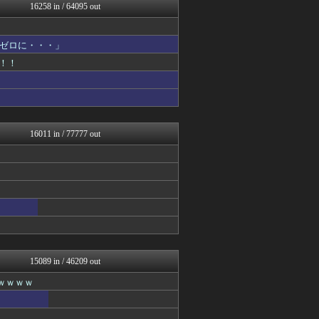
ガジェット2ch
16258 in / 64095 out
ぐら速 -声優まとめ速報-
不思議.net - 5ch...
ゴールデンタイムズ
ゼロに・・・」
筋肉速報
！！
えっ!?またここのサイト?
大河ドラマ2ch
いたしん！
おうまがタイムズ
気団談
痛いニュース(ﾉ∀`)
16011 in / 77777 out
ウマ娘まとめ速報うまろぐ
芸能人の気になる噂
Vtuberまとめるよ～ん
日刊やきう速報
ぴこ速(〃'∇'〃)？
Y速報
アルファルファモザイク＠ネ...
WorldFootball...
【2ch】ニュー速クオリテ...
気団まとめ-噫無情-｜嫁・...
15089 in / 46209 out
キニ速
ｗｗｗｗ
PlaySphere | ...
パチンコ・パチスロ.com
ウマ娘うまぴょい速報