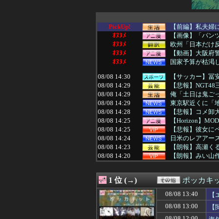
PickUp!
【前編】私夫婦に
ｵﾇﾇﾒ
【画像】「パン
ｵﾇﾇﾒ
欧州「日本だけ
ｵﾇﾇﾒ
【動画】大阪府
ｵﾇﾇﾒ
国家予算が枯渇し
08/08 14:30
【サッカー】冨安
08/08 14:29
【悲報】NGT48
08/08 14:29
俺「土日は鬼ごっ
08/08 14:29
東京駅近くに「地
08/08 14:28
【悲報】コメ卸大
08/08 14:25
【Horizon】
08/08 14:25
【悲報】彼女にペ
08/08 14:24
日米のレアアー
08/08 14:23
【朗報】高瀬くる
08/08 14:20
【朗報】みい山作
08/08 14:20
ミッチーこと及
08/08 14:20
小池百合子知事、
1 位 (→)
ポッカキ
08/08 14:19
小津玲奈ちゃん
08/08 14:19
【画像】佐倉綾音
08/08 13:40
【
08/08 14:19
【画像】あのち
08/08 13:00
【
08/08 14:18
【悲報】デスノ
08/08 14:15
住み込み先の工場
08/08 12:00