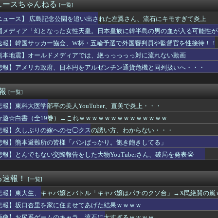
00円のこのノートパソコン見つけたんだけどどうですか？
ュースちゃんねる
[一覧]
声優さん、結婚ｗｗｗｗｗｗｗｗ
女さん、とんでもないものをアップしてしまいコメ欄閉鎖ｗｗｗｗｗ...
ニュース】 広島記念公園を追い出された左翼さん、流石にキモすぎて炎上
査で知り合った女性から1億5000万円を受け取り、競艇で3億円...
国メディア「幻となった女性天皇。日本皇族に韓半島の男の血が入る可能性が
高の男子アスリート」か W杯で圧巻の活躍を受けて米メディアが称...
速報】韓国サッカー協会、W杯・五輪予選で外国審判員や監督官を性接待！！
の巨乳女さん、ノーブラお○ぱいがエ口過ぎるｗｗｗｗｗｗｗｗｗｗ...
】ご注文はうさぎですか癒される・・・・
熊本地震】オールドメディアでは、絶っっっっっ対に流れない動画
くなった理由 2位は「自分がしたくなくなった」、1位は…
悲報】アメリカ政府、日本円をアルゼンチン通貨危機と同列扱いへ・・・
医療費未払い」が多すぎて病院が外人の治療を断るようになってしま...
事をめぐる妻の不満に「言ってくれたら済む話やん」になるみ「バイ...
沖事故の防カメ映像「遺族の気持ち踏まえたものかくみ取り切れず」
速報
[一覧]
トオの水着は叡智なスリングショットじゃなくて多分これ。
悲報】東科大医学部卒の美人YouTuber、直美で炎上・・・
、あやうく「おパンツ」がお見えになってしまうwwwww
】なんで椎名さんの☆は伸び悩んだんや？
☆遊☆白書（全19巻）←これｗｗｗｗｗｗｗｗｗｗｗｗｗｗ
トバンクに8勝3敗だった西武ライオンズさん 気が付いたら9勝9...
悲報】久しぶりの嫁へのセ◯クスの誘い方、わからない・・・
ki-の大星淡の能力が判明ｗｗｗｗｗ
、完売！
悲報】熊本避難所の皆様「パンばっかり。飽き飽きしてる」
さん主演の「踊る」スピンオフ作品、結局撮影中止が決定wwwww...
悲報】とんでもない交際報告をした大物YouTuberさん、破局を発表😭
ン代表ＭＦロドリ、レアル入り目前から一転、バルサ加入へ 現地メ...
10,000人以上死亡、ほとんどが高齢者で若者は元気・・・
嫁のピアノを兄嫁が欲しがり親も譲れと言い出した結果…ｗｗｗｗ
る速報！
[一覧]
さん、Ｘを更新「妻から『ハグでもしてみっか』と言われました」ｗ...
悲報】東大生、キャバ嬢とバトル「キャバ嬢はパチのクソ台」→X民絶賛の嵐
2027年3月期 第1四半期 決算関連資料公開。ゲーム事業は...
とある魔術の禁書目録2は喰種を超える事を意識して作ってるだけあ...
悲報】坂口杏里を家に住ませてあげた結果ｗｗｗｗ
ライアン役の衣川里佳さんがご結婚！おめでとうございます！
画像】お尻系ゲームのキャラ、流石に太すぎるｗｗｗｗ