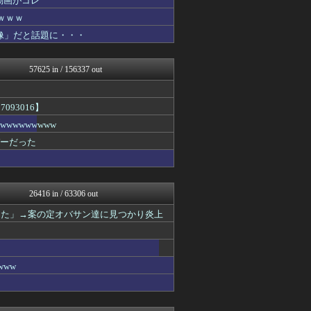
動画がコレ
まとめCUP
ｗｗｗ
NEWSまとめもりー｜2c...
像」だと話題に・・・
浮気ちゃんねる
ゴールデンタイムズ
まとめ芸能＠美女画像まとめ...
57625 in / 156337 out
デジタルニューススレッド
気団まとめ-噫無情-｜嫁・...
アルセウス速報＠ポケモンま...
093016】
なんJミュージアム
アルファルファモザイク＠ネ...
wwwwwww
かせまと！
バーだった
おーるじゃんる
U-1 NEWS.
トレンドの通り道
あじあニュースちゃんねる
26416 in / 63306 out
修羅場ライフ速報
資格ちゃんねる
した」→案の定オバサン達に見つかり炎上
まにゅそく 2chまとめニ...
女子アナお宝画像速報－5c...
アニチャット
わんこーる速報！
ww
FGOまとめ速報
不思議.net - 5ch...
海外トークログ
watch＠２ちゃんねる