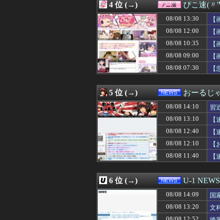
4 位 (→)
ぴこ速(〃'
08/08 14:03
レストランで毎回
08/08 14:02
国税不祥事、「
08/08 13:30
【
08/08 14:02
【ガンダムBD R
08/08 12:00
【
08/08 14:01
【AM4】さすが
08/08 10:35
08/08 14:01
【悲報】『自認レ
【
08/08 14:00
【衝撃】京大病院
08/08 09:00
【
08/08 14:00
【朗報】及川光博
08/08 07:30
【
08/08 14:00
【ラブライブ！
08/08 14:00
TBS新人アナ 
08/08 14:00
ドラクエのゼシカ
5 位 (→)
おーるじ
08/08 14:00
【悲報】ナカイド
08/08 14:00
【にじさんじ】五
08/08 14:10
習
08/08 14:00
小川彩、始球式で
08/08 13:10
【
08/08 14:00
【にじ甲2026
08/08 12:40
08/08 14:00
ドン・キホーテ露
【
08/08 14:00
【朗報】オタク
判
08/08 12:10
【
08/08 14:00
PlayStati
08/08 11:40
【
08/08 14:00
【画像】セブン
08/08 14:00
韓国サッカー協
08/08 14:00
【早稲田】“無銭
6 位 (→)
U-1 NEWS
08/08 14:00
『MARVEL Tōko
08/08 14:00
韓国人「まさか…
08/08 14:09
国
08/08 14:00
【衝撃】韓国人
る
08/08 13:20
文
08/08 14:00
【画像】吉川愛さ
08/08 12:52
後