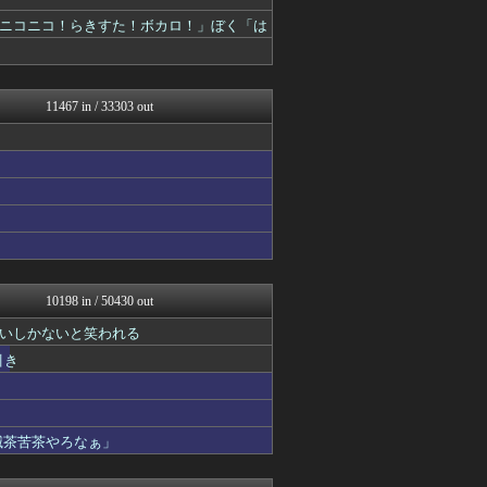
修羅場ハザード -復讐・D...
漫画まとめ速報
ニコニコ！らきすた！ボカロ！」ぼく「は
日本第一！ニュース録
ぶる速-VIP
なんじぇいスタジアム＠なん...
ROMれ！ペンギン(AKB...
11467 in / 33303 out
バズッター速報
かせまと！
なんじぇいスタジアム＠なん...
U-1 NEWS.
坂道情報通～乃木坂46まと...
ねこのあまやどり
乃木坂46まとめ 乃木りん...
まとめCUP
もえるあじあ(･∀･)
鬼女の宅配便 - 修羅場・...
10198 in / 50430 out
資格ちゃんねる
いしかないと笑われる
NEWSまとめもりー｜2c...
浮気ちゃんねる
引き
なんじぇいスタジアム＠なん...
気団まとめ-噫無情-｜嫁・...
軍事・ミリタリー速報☆彡
なんJミュージアム
滅茶苦茶やろなぁ」
おーるじゃんる
ぶる速-VIP