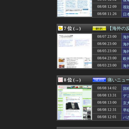
08/08 14:00
【東京】東京駅近
08/08 14:00
【朗報】金曜ロー
08/08 12:09
視
08/08 13:59
【画像】クソ親「
08/08 11:26
日
08/08 13:57
ツーリング中に軽
08/08 13:55
【韓国】審判の性
08/08 13:55
中国SNS「アニ
7 位 (→)
【海外の
08/08 13:50
【ヤバ過ぎ】有名生
08/08 13:50
08/07 23:00
【悲報】東科大医
海
08/08 13:50
SES10年目の
08/06 23:00
海
08/08 13:48
誤って脳幹を摘出
08/05 23:00
海
08/08 13:45
【炎上】38歳の
08/08 13:45
お弁当の思い出
08/04 23:00
欧
08/08 13:45
SES10年目の
08/03 23:00
海
08/08 13:42
9連休で良い
08/08 13:41
【朗報】元日テレ
08/08 13:40
【修羅場】母『久
8 位 (→)
痛いニュース
08/08 13:40
中国人の子供が
08/08 14:02
08/08 13:40
【エロ画像】ビ
国
08/08 13:40
こんなんで支持さ
08/08 13:31
デ
08/08 13:39
嫁「そのLINE
08/08 13:00
京
08/08 13:39
【朗報】日本のお
08/08 13:39
毎日可愛くて美人
08/08 12:31
早
08/08 13:38
【悲報】小野田紀
08/08 12:01
パ
08/08 13:38
シュート選手が
08/08 13:35
1、2年生の間で