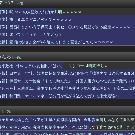
∇'〃)？
[一覧]
ハムトーストを頼む夫に料理を勧めると大半を持っていかれる。そし...
前例ない事態次々」に危機感 「パパ活」、情報漏えいも
画像】咲-Saki-の大星淡の能力が判明ｗｗｗｗｗ
e:RISE】もう6年前の作品ってマジか！
画像】抜けるヱロアニメ教えてｗｗｗｗｗ
にDDR5へ乗り換えるタイミング逃し感が半端ない
イブンクロー』 ← こいつらのタチ悪い率は異常
画像】因習村とかいう子供同士で初セッ〇スする風習がある設定ｗｗｗｗｗ
で正常な脳組織を誤摘出された50代女性、手足も動かせず自発呼吸...
画像】悪いプリキュア「2万でどう？」
さん（56）結婚ｗｗｗｗｗ
悲報】童貞はなぜか必ず4を選んでしまう画像がこちらｗｗｗｗｗ
】俺はこの衣装の再現を諦めてないぞ【蓮ノ空】
ブラチラ、お尻くっきり、Y字開脚！！
とかいう人気キャラwww
ゃんる
[一覧]
さん、SAO新作にブチギレか……
木、長尾に表計算ソフトの便利さを理解らせる『エクセルに感動して...
近平政権｢日本に行くな｣国民「はい」→スシロー14時間待ちｗ
性的すぎる太もも公開wwwwwwwww
速報】日本赤十字社、韓国に超希少血液Jr(a-)を提供「韓国内では適合する血
】新台附属フリーズ高校にふさわしい激アツ寄せ書きで全力応援！
店「うなぎのかば焼き」で食中毒 男女14人が発熱や腹痛など訴え...
速報】韓国サッカー協会『すでに時効だ』、外国人審判らへ性的接待疑惑→ロ
、秋葉原に大集結ｗｗｗｗｗｗｗｗｗｗｗｗｗｗｗｗｗｗｗ
の国籍は日本、UAE、イラン」
おわった】三峡ダム、豪雨で13基の水門を開き大規模放流開始か 下流の工場
on®のキャラクターたちは、みんなで海に行くそうですよ🚃
速報】秋田県、オイルマネー◯兆円が転がり込んでガチで東北最強へ
イレブン、ついに神商品を販売ｗｗｗ
会、外国人審判を性接待で買収しまくっていた事が判明
飲食”複数の早大生が関与か 大学が異例の注意喚起
.
[一覧]
n: Fighting Souls』デッドプールになら...
W杯視聴に4900ウォン払えって？国民が殺到するはずが、NAV...
家予算が枯渇したロシアが山賊の真似事を開始、金銀貴金属じゃなくて自動車
「大谷の今の成績、漫画でもこうはならない」
……
科省が女性専用の研究者支援制度を導入、それに対して子育て負担に苦しむ若
ん(26)、縛られてムチムチお乳が強調されてしまう
輩記者に歩道橋近くで呼び止められた元毎日新聞記者、「元毎日と名乗ってS