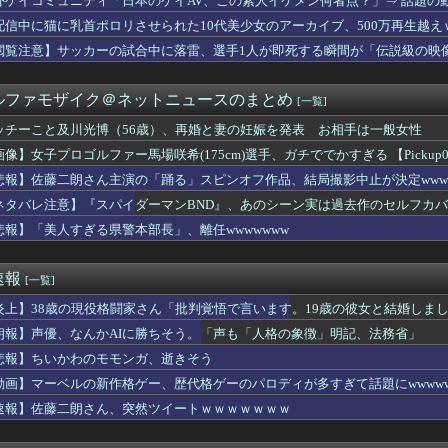
外ゲイコミュニティ「日本のゲイAV、この素人イケメン何者点？」⇒ 話題の
師に55億円騙し取られた…」ワイ「はえーかわいそう…会社滅茶苦...
配信中に猫に乳首ポロリさせられた10代美少女のアーカイブ、500万再生越え
型パーク「ジャングリア」、とんでもない物を投入してしまう！！！...
するせいで俺が職場で恥をかいてる理由がこれ・・・
閲覧注意】サッカーの試合中に落雷、選手1人が即死する瞬間が「伝説級の映
校行事で登山中にクマスプレー顔に誤射される ヘリで救助搬送
マンに出てる秦瑞穂、極小パンティ尻がHすぎる
ルファモザイク＠ネットニュースのまとめ
[一覧]
NTER×HUNTER』凄い事に気付いたｗｗｗｗ「ハンターハ...
俺、21歳の彼女に振り回されて限界…その理由がコレｗｗｗｗ
ッチーこと及川光博（56歳）、再婚と妻の妊娠を発表 お相手は一般女性
く見たら結構可愛くない？
像】女子プロゴルファー馬場咲希(175cm)選手、ガチででかすぎる 【Pickup07
、M字開脚しながら登校するｗｗｗwｗｗｗｗｗｗｗｗ❤
ルファー馬場咲希(175cm)選手、ガチででかすぎる 【Pi...
悲報】佐藤二朗さん主演の「踊る」スピンオフ作品、結局撮影中止が決定wwwww
花火大会】花火大会は本当に開催されるのか…ＨＰで観覧券販売も消...
ネタバレ注意】『スパイダーマンBND』、あのシーン実は過去作のセルフカ
に行くな｣国民「はい」→スシロー14時間待ちｗ
悲報】「美人すぎる県警本部長」、離任wwwwwww
たロシアが山賊の真似事を開始、金銀貴金属じゃなくて自動車とかっ...
のフルコースが楽しめるアニメ発見されるwwwwwww
広島記念公園を追い出された左翼さん、流石にキモすぎて炎上
速報
[一覧]
るネトゲ仲間にSwitchを譲った。それから数年後、病気で生活...
幹を摘出された女性､重篤な植物状態だが､意識は正常で何かを思考...
炎上】38歳の現役格闘家さん「批判覚悟で言います。19歳の彼女と結婚しま
群れに襲われた男性、とんでもない方法で制圧するｗｗｗｗｗｗｗ
朗報】声優、なんかAIに勝ちそう。「声も「人格の象徴」明記、法務省」
戦女子さん、えちえちダンスのシコリティが高すぎたｗｗｗｗｗｗ
Eとペルソナのえちえちコラボ、実装キャラ発表ｗｗｗ
悲報】ちいかわのモモンガ、逝きそう
キャバ嬢とバトル「キャバ嬢はパチのクソ台」→X民絶賛の嵐ｗｗｗ...
動画】マーベルの新作格ゲー、歴代格ゲーのパロディが多すぎて話題にwwwww
国の魔王。卑弥呼の強化つよい…デスチェンジしないなら最適クリサ...
速報】佐藤二朗さん、突然ツイートｗｗｗｗｗｗｗ
6人で長居して会計4939円！喋りたいだけなら公園に行ってくれ...
ールは絶対に飲まない！』と大騒ぎしていた時代が完全に終わってし...
花火大会】花火大会は本当に開催されるのか…ＨＰで観覧券販売も消...