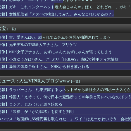
ポーツ選手を挙げるたびに「Ｂ専」と決めつけられる私。ちゃんと否...
きて過去最高益、2000年のアニメ放送当時を上回る
悲報】ガキ「これインターネット老人会じゃんｗ」ぼく「どれどれ…」ガキ「
議選に30人擁立方針 神谷代表「新しい選択肢を」
…」
悲報】女性配信者「アスペの検査してみた…みんなこれわかるの？」
我慢すれば怒りは収まる」って言うけど・・・
護神・ディアスが逆転サヨナラホームランを被弾…泥沼の7連敗
ター」公演のセットリストはコチラ！！！
お宝
[一覧]
くヤりたくてブスと付き合ったらｗｗｗｗｗｗｗｗｗｗｗwwww
画像】吉川愛さん(26)、縛られてムチムチお乳が強調されてしまう
パー堀大輔、涙を流す
さん主演の「踊る」スピンオフ作品、結局撮影中止が決定wwwww...
画像】元モデルのTBS新人アナさん、プリケツ
の研究者支援制度を導入、それに対して子育て負担に苦しむ若手男性...
画像】NHK女子アナさん、あずにゃんのあずにゃんが張ってしまう
ぎっくり腰のお知らせ…【乃木坂46】
ル
画像】小倉ゆうか(27)さん、7年ぶり『FRIDAY』表紙で神ボディ大解放
ンターならぶっちゃけ逆転ホームランだろ
朗報】爆胸の気象予報士さん、NHKから解き放たれる
手マンでイケオラーッ！」彼女「ま、待ってワイくんッ！」→こうな...
カー協会が外国人審判を性接待疑惑 → 韓国ネットに動揺広がる「...
ないけど、費用は私が負担するから」私「その言葉だけでも救われま...
ュース : 人生VIP職人ブログwww
[一覧]
花火大会】花火大会は本当に開催されるのか…ＨＰで観覧券販売も消...
悲報】ラッパーさん、札束披露するもネット民から新社会人の初ボーナスくら
業界、ガチで逝く・・・・
定へ。だが夫が離婚するならお前の貯金1800万円を財産分与しろ...
悲報】韓国人「え待って、何で日本の避難所って10年前と同レベルなの(ドン
ット、2アウト満塁のピンチでアレナドを空振り三振！！！！！！！...
悲報】ロシア、じわじわと逝き始める
た元旦那からのメールがヤバすぎた結果ｗｗｗｗ
悲報】「果糖」が「がん転移」を促すと判明
ライナ輸送機に自爆ドローン接近、見つけた空港職員が蹴り落とす…...
白人さん、あまりにも美しすぎるｗｗｗｗｗｗｗｗｗｗｗｗ
水ハウス「地面師に55億円騙し取られた…」 ワイ「はえーかわいそう…会社
社、韓国に超希少血液Jr(a-)を提供「韓国内では適合する血...
ん映画、再び暗黒期に突入してしまう