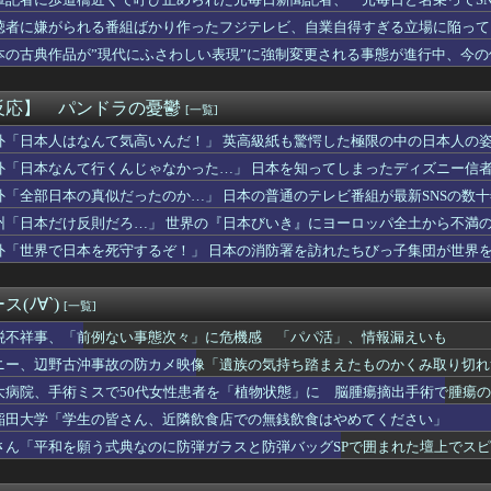
くに「地下シェルター」整備を正式表明…小池百合子知事「多くの方...
ドショーで8番出口が地上波初放送wwwwwwwww
聴者に嫌がられる番組ばかり作ったフジテレビ、自業自得すぎる立場に陥って
うちの子には絶対にゲームさせないしテレビも見させない！！！！！...
本の古典作品が”現代にふさわしい表現”に強制変更される事態が進行中、今
自動車から執拗な煽り運転を受けていた。その数分後、思わぬ結末を...
接待だけではなかった…韓国サッカー協会役職員、遊興・ゴルフに2...
メの世界が現実に」日本の高校生の様子に「青春」「うらやましい」...
反応】 パンドラの憂鬱
[一覧]
き物YouTuber、不倫相手が未成年と知ってドン引きの結末...
学部卒の美人YouTuber、直美で炎上・・・
外「日本人はなんて気高いんだ！」 英高級紙も驚愕した極限の中の日本人の
ワイ、転職するか迷う
外「日本なんて行くんじゃなかった…」 日本を知ってしまったディズニー信
された女性､重篤な植物状態だが､意識は正常で何かを思考している...
外「全部日本の真似だったのか…」 日本の普通のテレビ番組が最新SNSの数
現役格闘家さん「批判覚悟で言います。19歳の彼女と結婚しました...
州「日本だけ反則だろ…」 世界の『日本びいき』にヨーロッパ全土から不満
ワイ、転職するか迷う
外「世界で日本を死守するぞ！」 日本の消防署を訪れたちびっ子集団が世界
女子アナ脊山麻理子さん(46)イメージDVDを出してしまう（画...
々に会わない？』俺「いいよ」→ 小さいころに生き別れた母と妹が...
(ﾉ∀`)
[一覧]
溺れ、周りに助けを乞う父親と、スマホを向けてインプレ稼ぎの見物人
リー・アイリッシュ、マ○コ（女性器）披露
税不祥事、「前例ない事態次々」に危機感 「パパ活」、情報漏えいも
れると思ってんの？ 〜 《お子様ランチの日の丸はどうなるの？》...
ニー、辺野古沖事故の防カメ映像「遺族の気持ち踏まえたものかくみ取り切れ
気持ち悪い！離婚して！」俺「ウワキじゃないのに？」→ママ友との...
大病院、手術ミスで50代女性患者を「植物状態」に 脳腫瘍摘出手術で腫瘍
じいちゃん・おばあちゃん、半数以上がSNSを使いこなしていたｗ...
だと言ってくれる夫。いつフィルターが外れて私がただのデブスおば...
稲田大学「学生の皆さん、近隣飲食店での無銭飲食はやめてください」
美大臣「外国人が予想以上に増えている！」 ← 自民党が自ら受け...
さん「平和を願う式典なのに防弾ガラスと防弾バッグSPで囲まれた壇上でス
結婚を発表、ネモ選手とウメハラ選手が婚姻届の証人に。
欠席者が多数出ているのに閉鎖しなかったせいで私立高一般入試週の...