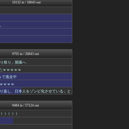
コノユビニュース｜みんなの...
10132 in / 18643 out
トレンドの通り道
修羅場ライフ速報
不思議.net - 5ch...
げぇ速
。
女子アナお宝画像速報－5c...
わんこーる速報！
【サッカー まとめ】サカラ...
働くモノニュース : 人生...
watch＠２ちゃんねる
9705 in / 26843 out
切り祭り」開幕へ
たｗｗｗｗｗ
ュで逃走中
ｗｗｗｗｗ
り返し、日本人をゾンビ化させている」と
9484 in / 57124 out
！！！！！