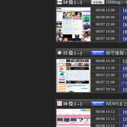
08/08 13:09
14 位 (→)
【埼玉】憂国の
1000mg
[一
08/08 13:09
#ずしり8周年：
08/08 12:00
【
08/08 13:06
婚活サイトで見つ
08/08 13:05
08/08 00:00
【胸糞】北海道江
【
08/08 13:05
『ドラクエ』で
08/07 22:00
【
08/08 13:05
【画像】爆乳美
08/07 19:00
【
08/08 13:05
【悲報】坂口杏
08/08 13:05
正直、三笘と久
08/07 16:00
【
08/08 13:04
【悲報】ラッパー
08/08 13:03
【悲報】結婚式の
15 位 (→)
保守速報
08/08 14:28
【
08/08 13:39
【
08/07 22:00
【
08/07 21:00
ジ
08/07 19:54
【
主
16 位 (→)
NEWSま
08/08 14:12
【
08/08 13:12
【
08/08 12:12
【