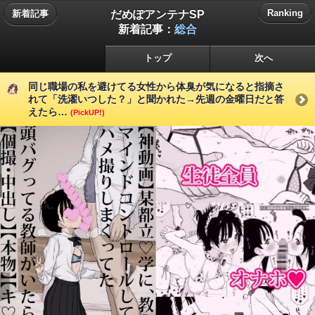
だめぽアンテナSP
Ranking
新着記事
新着記事：
総合
トップ
次へ
同じ職場の私を避けてる女性から体臭が気になると指摘さ
れて「洗濯いつした？」と聞かれた→先週の金曜日だと答
えたら…
(PickUP!)