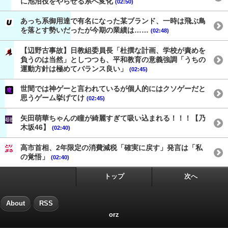
に池沼役をやらせる系へ変化
(02:50)
あっち系御用達で有名になった某ブランド、一時は飛ぶ鳥
を落とす勢いだったが今期の業績は……
(02:48)
【辺野古事故】日教組委員長「杜撰な計画、学校が責めを
負うのは当然」としつつも、平和教育の意義強調「うちの
運動方針は極めてバランス良い」
(02:45)
世間では神ゲーと言われているが個人的にはクソゲーだと
思うゲーム挙げてけ
(02:45)
矢田萌華ちゃんの瞳が綺麗すぎて吸い込まれる！！！【乃
木坂46】
(02:40)
高市首相、2年限定の消費減税「確実に戻す」発言は「私
の覚悟」
(02:40)
トップ
次へ
About
RSS
orz