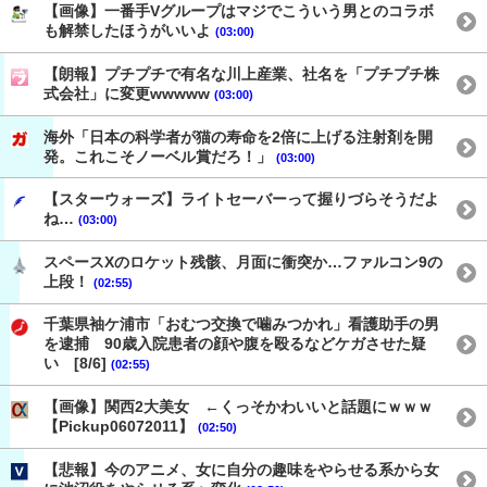
【画像】一番手Vグループはマジでこういう男とのコラボ
も解禁したほうがいいよ
(03:00)
【朗報】プチプチで有名な川上産業、社名を「プチプチ株
式会社」に変更wwwww
(03:00)
海外「日本の科学者が猫の寿命を2倍に上げる注射剤を開
発。これこそノーベル賞だろ！」
(03:00)
【スターウォーズ】ライトセーバーって握りづらそうだよ
ね…
(03:00)
スペースXのロケット残骸、月面に衝突か…ファルコン9の
上段！
(02:55)
千葉県袖ケ浦市「おむつ交換で噛みつかれ」看護助手の男
を逮捕 90歳入院患者の顔や腹を殴るなどケガさせた疑
い [8/6]
(02:55)
【画像】関西2大美女 ←くっそかわいいと話題にｗｗｗ
【Pickup06072011】
(02:50)
【悲報】今のアニメ、女に自分の趣味をやらせる系から女