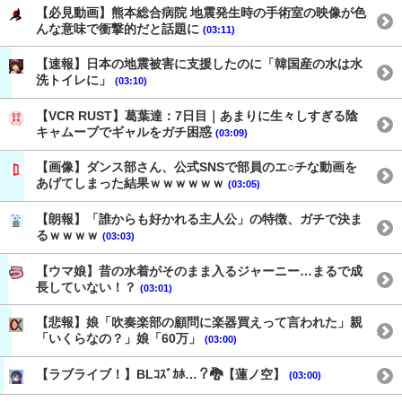
【必見動画】熊本総合病院 地震発生時の手術室の映像が色
んな意味で衝撃的だと話題に
(03:11)
【速報】日本の地震被害に支援したのに「韓国産の水は水
洗トイレに」
(03:10)
【VCR RUST】葛葉達：7日目｜あまりに生々しすぎる陰
キャムーブでギャルをガチ困惑
(03:09)
【画像】ダンス部さん、公式SNSで部員のエ○チな動画を
あげてしまった結果ｗｗｗｗｗｗ
(03:05)
【朗報】「誰からも好かれる主人公」の特徴、ガチで決ま
るｗｗｗｗ
(03:03)
【ウマ娘】昔の水着がそのまま入るジャーニー…まるで成
長していない！？
(03:01)
【悲報】娘「吹奏楽部の顧問に楽器買えって言われた」親
「いくらなの？」娘「60万」
(03:00)
【ラブライブ！】BLｺｽﾞｶﾎ…？🐉【蓮ノ空】
(03:00)