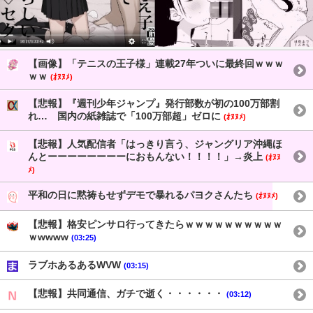
【画像】「テニスの王子様」連載27年ついに最終回ｗｗｗ
ｗｗ
(ｵﾇﾇﾒ)
【悲報】『週刊少年ジャンプ』発行部数が初の100万部割
れ… 国内の紙雑誌で「100万部超」ゼロに
(ｵﾇﾇﾒ)
【悲報】人気配信者「はっきり言う、ジャングリア沖縄ほ
んとーーーーーーーーにおもんない！！！！」→炎上
(ｵﾇﾇ
ﾒ)
平和の日に黙祷もせずデモで暴れるパヨクさんたち
(ｵﾇﾇﾒ)
【悲報】格安ピンサロ行ってきたらｗｗｗｗｗｗｗｗｗｗ
ｗwwww
(03:25)
ラブホあるあるWVW
(03:15)
【悲報】共同通信、ガチで逝く・・・・・・
(03:12)