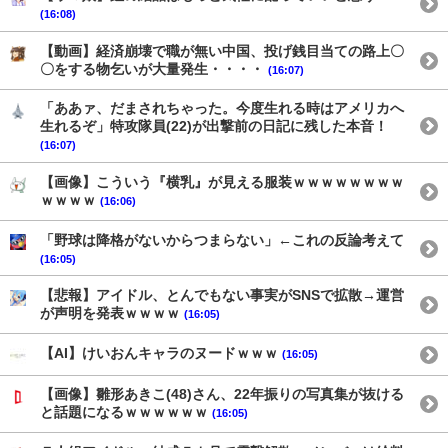
(16:08)
【動画】経済崩壊で職が無い中国、投げ銭目当ての路上〇
〇をする物乞いが大量発生・・・・
(16:07)
「ああァ、だまされちゃった。今度生れる時はアメリカへ
生れるぞ」特攻隊員(22)が出撃前の日記に残した本音！
(16:07)
【画像】こういう『横乳』が見える服装ｗｗｗｗｗｗｗｗ
ｗｗｗｗ
(16:06)
「野球は降格がないからつまらない」←これの反論考えて
(16:05)
【悲報】アイドル、とんでもない事実がSNSで拡散→運営
が声明を発表ｗｗｗｗ
(16:05)
【AI】けいおんキャラのヌードｗｗｗ
(16:05)
【画像】雛形あきこ(48)さん、22年振りの写真集が抜ける
と話題になるｗｗｗｗｗｗ
(16:05)