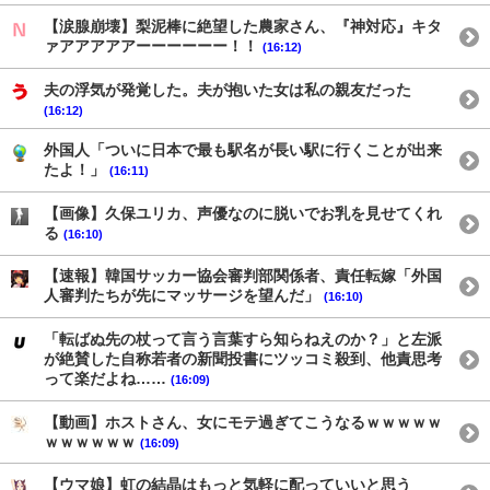
【涙腺崩壊】梨泥棒に絶望した農家さん、『神対応』キタ
ァアアアアアーーーーーー！！
(16:12)
夫の浮気が発覚した。夫が抱いた女は私の親友だった
(16:12)
外国人「ついに日本で最も駅名が長い駅に行くことが出来
たよ！」
(16:11)
【画像】久保ユリカ、声優なのに脱いでお乳を見せてくれ
る
(16:10)
【速報】韓国サッカー協会審判部関係者、責任転嫁「外国
人審判たちが先にマッサージを望んだ」
(16:10)
「転ばぬ先の杖って言う言葉すら知らねえのか？」と左派
が絶賛した自称若者の新聞投書にツッコミ殺到、他責思考
って楽だよね……
(16:09)
【動画】ホストさん、女にモテ過ぎてこうなるｗｗｗｗｗ
ｗｗｗｗｗｗ
(16:09)
【ウマ娘】虹の結晶はもっと気軽に配っていいと思う