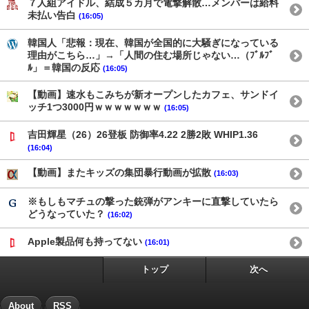
７人組アイドル、結成５カ月で電撃解散…メンバーは給料
未払い告白
(16:05)
韓国人「悲報：現在、韓国が全国的に大騒ぎになっている
理由がこちら…」→「人間の住む場所じゃない…（ﾌﾞﾙﾌﾞ
ﾙ」＝韓国の反応
(16:05)
【動画】速水もこみちが新オープンしたカフェ、サンドイ
ッチ1つ3000円ｗｗｗｗｗｗｗ
(16:05)
吉田輝星（26）26登板 防御率4.22 2勝2敗 WHIP1.36
(16:04)
【動画】またキッズの集団暴行動画が拡散
(16:03)
※もしもマチュの撃った銃弾がアンキーに直撃していたら
どうなっていた？
(16:02)
Apple製品何も持ってない
(16:01)
トップ
次へ
About
RSS