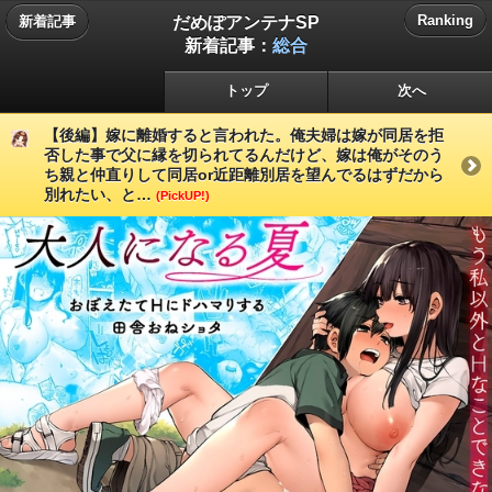
だめぽアンテナSP
Ranking
新着記事
新着記事：
総合
トップ
次へ
【後編】嫁に離婚すると言われた。俺夫婦は嫁が同居を拒
否した事で父に縁を切られてるんだけど、嫁は俺がそのう
ち親と仲直りして同居or近距離別居を望んでるはずだから
別れたい、と…
(PickUP!)