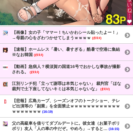
【画像】女の子「ママー！ちいかわシール貼ったよー！」
→母親の心をざわつかせてしまうｗｗｗｗ
(ｵﾇﾇﾒ)
【速報】ホームレス「暑い、暑すぎる」酷暑で空港に集結
※なお韓国
(ｵﾇﾇﾒ)
【動画】急病人？横須賀の国道16号でおかしな事故が撮影
される。
(ｵﾇﾇﾒ)
江別リンチ犯「立って謝罪は本気じゃない」 裁判官「ほな
裁判で土下座してないキミは本気じゃないな」
(ｵﾇﾇﾒ)
【悲報】広島カープ、シーズンオフのトークショー、テレ
ビ出演等の「副業」を全面禁止ｗｗｗｗｗｗｗｗｗｗｗｗ
ｗｗｗｗｗｗｗ
(16:19)
父の高級車を借りてダブルデートに。彼女達（お菓子ボリ
ボリ）友人「人の車の中だぞ。やめろ」→すると…
(16:15)