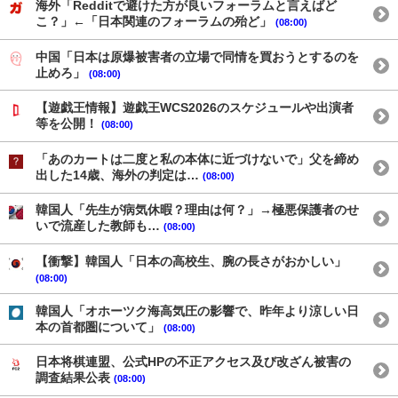
海外「Redditで避けた方が良いフォーラムと言えばど
こ？」←「日本関連のフォーラムの殆ど」
(08:00)
中国「日本は原爆被害者の立場で同情を買おうとするのを
止めろ」
(08:00)
【遊戯王情報】遊戯王WCS2026のスケジュールや出演者
等を公開！
(08:00)
「あのカートは二度と私の本体に近づけないで」父を締め
出した14歳、海外の判定は…
(08:00)
韓国人「先生が病気休暇？理由は何？」→極悪保護者のせ
いで流産した教師も…
(08:00)
【衝撃】韓国人「日本の高校生、腕の長さがおかしい」
(08:00)
韓国人「オホーツク海高気圧の影響で、昨年より涼しい日
本の首都圏について」
(08:00)
日本将棋連盟、公式HPの不正アクセス及び改ざん被害の
調査結果公表
(08:00)