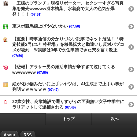
「王様のブランチ」現役リポーター、セクシーすぎる写真
集を発売wwwww冴木柚葉、水着姿で大人の色気が爆
発！！！
(07:51)
東スポ競馬値上げやないかい
(07:50)
【重要】時事通信の分かりづらい記事でネット混乱！「特
定技能2号に5年枠登場」を移民拡大と勘違いし反対パブコ
メが殺到 ※実際は3年で永住申請できた穴を塞ぐ改正
(07:50)
【悲報】アラサー男の婚活事情が辛すぎて泣けてくる
wwwwwww
(07:50)
絵が化け物みたいに上手いヤツは、AI生成まで上手い事が
判明ｗｗｗｗｗｗ
(07:47)
22歳女性、商業施設で通りすがりの面識無い女子中学生に
ラリアットして逮捕される
(07:45)
トップ
次へ
About
RSS