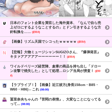
日本のフォント企業を買収した海外資本、「なんで自ら売
上ゼロにするようなことするの」とドン引きするような方
針転換を……
(ｵﾇﾇﾒ)
【画像】リズム天国でシコったｗｗｗｗｗ
(ｵﾇﾇﾒ)
【悲報】大物ミュージシャンSUGIZOさん、『爆弾発言』
キタァアアアアアーーーーーー！！
(ｵﾇﾇﾒ)
ワイルドベリーズ経営陣、倉庫の商品を持ち出し「ドロー
ン攻撃で焼失した」として処理…ロシア当局が捜査！
(ｵﾇﾇ
ﾒ)
【ラブライブ！】【画像】近江彼方(身長158cm・B85・
W60・H86)←これ
(08:00)
冨里奈央ちゃんの『苦悶の表情』、大変なことになってる
って...
(08:00)