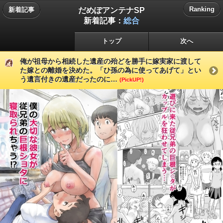
だめぽアンテナSP
Ranking
新着記事
新着記事：
総合
トップ
次へ
俺が祖母から相続した遺産の殆どを勝手に嫁実家に渡して
た嫁との離婚を決めた。「ひ孫の為に使ってあげて」とい
う遺言付きの遺産だったのに…
(PickUP!)