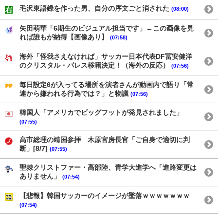
毛沢東語録を作った男、自分の序文ごと消された
(08:00)
矢田萌華「6期生のビジュアル担当です」←この画像を見
れば誰もが納得【画像あり】
(07:58)
海外「怪我さえなければ」サッカー日本代表DF冨安健洋
のクリスタル・パレス移籍決定！（海外の反応）
(07:56)
毎日設定6が入ってる場所を演者さんが動画内で語り「常
連から嫌われる行為では？」と物議
(07:56)
韓国人「アメリカでビッグフットが発見されました」
(07:55)
高市総理の靖国参拝 木原官房長官「ご自身で適切に判
断」[8/7]
(07:55)
聖隷クリストファー・高部陸、青学大進学へ「進路変更は
ありません」
(07:54)
【悲報】韓国サッカーのイメージが墜落ｗｗｗｗｗｗｗ
(07:54)