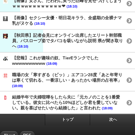
【画像】女さん、たわわに実った巨峰を見せつけてしまう
ｗｗｗwｗｗｗｗｗｗｗｗ❤
(18:10)
【画像】セクシー女優・明日花キララ、全盛期の全裸ナマ
乳がヌケる
(18:10)
【秋田県】記者会見にオンライン出席したエリート幹部職
員、バスローブ姿でタバコを吸いながら説明 県が聞き取り
へ
(18:10)
【悲報】これが趣味の奴、TierEランクでした
wwwwwwwwww
(18:09)
職場の女「寒すぎる（ピッ）」エアコン28度「あと年寄り
は寒くて切れる、一番涼しい・あったかい場所の占有率」
(18:09)
結婚半年で夫婦喧嘩をしたら夫に「元カノのことを1番愛
している。彼女に比べたら10%ほどしか君を愛していな
い。親を喜ばせたいから結婚した」と言われた
(18:09)
トップ
次へ