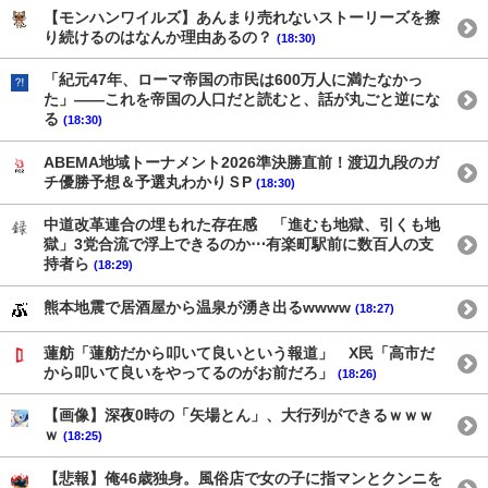
【モンハンワイルズ】あんまり売れないストーリーズを擦
り続けるのはなんか理由あるの？
(18:30)
「紀元47年、ローマ帝国の市民は600万人に満たなかっ
た」——これを帝国の人口だと読むと、話が丸ごと逆にな
る
(18:30)
ABEMA地域トーナメント2026準決勝直前！渡辺九段のガ
チ優勝予想＆予選丸わかりＳP
(18:30)
中道改革連合の埋もれた存在感 「進むも地獄、引くも地
獄」3党合流で浮上できるのか⋯有楽町駅前に数百人の支
持者ら
(18:29)
熊本地震で居酒屋から温泉が湧き出るwwww
(18:27)
蓮舫「蓮舫だから叩いて良いという報道」 X民「高市だ
から叩いて良いをやってるのがお前だろ」
(18:26)
【画像】深夜0時の「矢場とん」、大行列ができるｗｗｗ
ｗ
(18:25)
【悲報】俺46歳独身。風俗店で女の子に指マンとクンニを