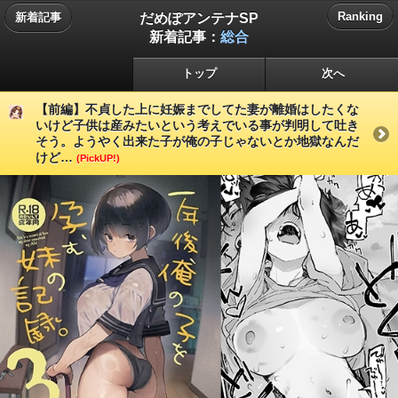
だめぽアンテナSP
Ranking
新着記事
新着記事：
総合
トップ
次へ
【前編】不貞した上に妊娠までしてた妻が離婚はしたくな
いけど子供は産みたいという考えでいる事が判明して吐き
そう。ようやく出来た子が俺の子じゃないとか地獄なんだ
けど…
(PickUP!)