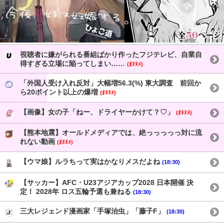
視聴者に嫌がられる番組ばかり作ったフジテレビ、自業自
得すぎる立場に陥ってしまい……
(ｵﾇﾇﾒ)
「外国人受け入れ反対」大幅増56.3(%) 東大調査 前回か
ら20ポイント以上の爆増
(ｵﾇﾇﾒ)
【画像】女の子「ねー、ドライヤーかけて？♡」
(ｵﾇﾇﾒ)
【熊本地震】オールドメディアでは、絶っっっっっ対に流
れない動画
(ｵﾇﾇﾒ)
【ウマ娘】ルラちって実はかなりメスだよね
(18:30)
【サッカー】AFC・U23アジアカップ2028 日本開催 決
定！ 2028年 ロス五輪予選も兼ねる
(18:30)
三大レジェンド漫画家「手塚治虫」「藤子F」
(18:30)