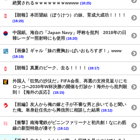
絶賛されるｗｗｗｗｗｗｗwwww
(18:25)
【朗報】本田望結（ぼうけつ）の妹、育成大成功！！！！
(18:20)
中国紙、海自の「Japan Navy」呼称を批判 2018年の日
韓レーダー照射時にも使用
(18:20)
【画像】ギャル「妹の豊胸お○ぱいおもろすぎ！」www
(18:19)
【朗報】真夏のピーク、去る！！！！
(18:17)
外国人「狂気の沙汰だ」FIFA会長、再選の支持見返りにモ
ロッコへ2030年W杯決勝の開催を打診か！海外から批判殺
到！【海外の反応】
(18:15)
【前編】友人から俺の嫁と子が不審な男と歩いてると聞い
た俺。単身赴任先から興信所に相談した結果
(18:12)
【衝撃】南海電鉄がピニンファリーナと初共創！なにわ筋
線の新型特急が凄そう
(18:12)