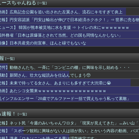
【画像】波打ち際の来栖りんちゃん💚💚💚【声優】
ュースちゃんねる
[一覧]
のに白髪が多いことを兄嫁が指摘してくる。そんな兄嫁を結婚式に呼...
バイクｗｗｗｗｗｗｗｗｗ
動画】広島記念公園を追い出された左翼さん、流石にキモすぎて炎上
・ジュニア、亡くなる(´；ω；`) タイガージェットシンが実は...
悲報】円安容認派「円安は輸出が伸びで日本経済ホクホク！」⇒ 世界に売る
ラゲ】ユーティリティセレクションの3箱開封結果画像
ニュース】 韓国が熊本被災地に水を支援 ⇒ トイレの水にｗｗｗｗｗｗｗ
Vグループさん、スーパー銭湯「極楽湯」とコラボ！
てれば美人」をこれ以上なく体現する女
国外務省「日本は原爆落とされて当然。どの国も同情なんかしない」
しいなー。念じたら生えてこねーかな」
画像】日本共産党の街宣車、ほんと碌でもないな
ポロシャツおっぱいからピンク色ブラ見え過ぎ最高！
AV女優、アイドル顔負けにかわいいｗｗｗｗｗ
ま、ボディラインがHすぎる…
速報
[一覧]
.895 鈴木誠也OPS.840 岡本和真OPS.74...
驚愕】動物さんたち、一斉に「コンビニの棚」に興味を示し始める・・・
トスリーパー堀さん、対面で高須幹弥にキレる
なった。私「エプロン持って行った方がいいよね」旦那「余計な出費...
感動】新聞さん、壮大な縦読みを仕込んでしまう🥺
とった萩野には俺さんへの挑戦権を手にしました！」俺「ほう君が萩...
悲報】未来で待ってる女さん、あまりにも多すぎて大渋滞に😭
子供の「暇なんだけど」連発にブチギレ限界のママ「知るかあぁ！」
ー図鑑更新！！仮面ライダーレイの戦闘シーンが動画に
動画】あたシコ女襲来ｗｗｗｗｗｗｗｗｗｗｗｗｗｗｗｗｗ
ちゃん・のあ先輩・もちづきさん「結婚してください！」←どうする？
乳インフルエンサー「20歳でアルファード一括で買えちゃう私って素敵」
見たことある？野菜とかスーパーで買うじゃん
「ロイヤルチケット」の販売開始、大人29,700円にｗｗｗｗｗ...
ーベル闘魂』、同接2.4万の大盛況ｗｗｗｗｗｗ
る速報！
[一覧]
て結婚した嫁。実は弁当もお菓子も妹に作らせていたと判明し、俺は...
悲報】ネット民「今週のみいちゃんワロタ」「現実が見えてきた」→みい山「
禁禍くらい殺意に溢れたマルチいいよね / 実装から少し経った最...
ろ」
ま 初の“おことば”
悲報】「スポーツ観戦に興味がない人は頭が良い」とかいう内容の動画、バズ
ルな問い【ポーランドボール】
悲報】識者「ロキソニンを持ってる男は浮気確定です」