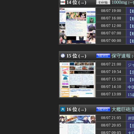
08/07 20:45
14 位 (→)
【試合結果】ヤク
1000mg
[一
08/07 20:44
今日初めてロイ
08/07 19:00
【
08/07 20:41
KDDIの松田社長
08/07 20:40
08/07 16:00
人気格闘家「水飲
【
08/07 20:40
｢格なむチャンネル
08/07 12:00
【
08/07 20:40
【初音ミク】「PE
08/07 07:00
【
08/07 20:40
【悲報】白浜町「
08/07 20:40
【画像】磯山さ
08/07 00:00
【
08/07 20:40
【P】エッセイス
08/07 20:39
京大病院で医療
15 位 (→)
保守速報
08/07 21:00
ジ
08/07 19:54
【
主
08/07 15:10
【
08/07 14:10
中
08/07 13:09
1
16 位 (→)
大艦巨砲
08/07 21:05
岸
08/07 20:05
【
08/07 09:05
大