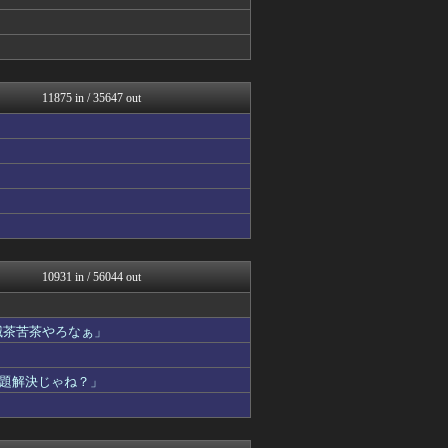
投資ちゃんねる
私が悪いの？【海外の反応】
Red4 海外の反応まとめ
ウマ娘うまぴょい速報
ニチカン！
2ch名人
11875 in / 35647 out
カンダタ速報
漫画まとめ速報
なんじぇいスタジアム＠なん...
ファイターズ王国＠日ハムま...
乃木坂46まとめ 乃木りん...
あやめ速報-SSまとめ-
かせまと！
まとめたニュース
国難にあってもの申す！！
なんじぇいスタジアム＠なん...
10931 in / 56044 out
VIPPER速報
ベイスターズ速報＠なんJ
なんJ PRIDE
滅茶苦茶やろなぁ」
なんJ（まとめては）いかん...
なんじぇいスタジアム＠なん...
題解決じゃね？」
もえるあじあ(･∀･)
AKB48タイムズ（AKB...
スマブラ屋さん | スマブ...
もきゅ速(*´ω`*)人(...