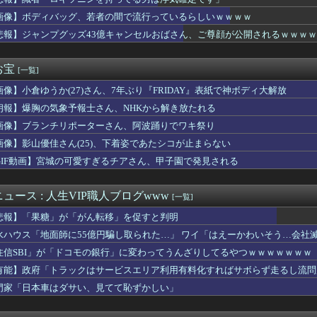
『オルカン』『S&P500』『NASDAQ100』しか買わ...
ない」と10年言われ続けた妻、ある日から薬の管理も着替えの声か...
画像】ボディバッグ、若者の間で流行っているらしいｗｗｗｗ
本のウェブサイトって質の低いものが多い気がする → 「日本のI...
悲報】ジャンプグッズ43億キャンセルおばさん、ご尊顔が公開されるｗｗｗｗ
相手にあまりにも容赦のないスペちゃん
「日本の花火大会、空の様子がおかしい」
将之九段が中村太地八段に勝ち、３回戦進出
お宝
[一覧]
略サイト見てプレイしてわざわざつまらなくしてどうするの？」←こ...
画像】小倉ゆうか(27)さん、7年ぶり『FRIDAY』表紙で神ボディ大解放
よく見たら終わり方が面白すぎる
17回戦】日本ハム、矢澤打が敵失策誘いサヨナラ勝ちで2位浮上！...
朗報】爆胸の気象予報士さん、NHKから解き放たれる
vs楽天 17回戦｜試合後ハムファン集合｜8/7
画像】ブランチリポーターさん、阿波踊りでワキ祭り
『ハシヤスメアツコ』のビジュアル対決、意外な結果に終わる...
クロマティック・ナチュレといにしえのうた」
画像】影山優佳さん(25)、下着姿であたシコが止まらない
Bの金利決定はウォーシュだけのものではない」
GIF動画】宮城の可愛すぎるチアさん、甲子園で発見される
速ｗｗｗｗｗｗｗｗｗ
本が中国へのフォトレジスト供給を停止できない理由 [8/7]
6回戦】DeNAが広島に競り勝ちカード初戦勝利！3位ヤクルト...
ュース : 人生VIP職人ブログwww
[一覧]
、壮大な縦読みを仕込んでしまう🥺
悲報】「果糖」が「がん転移」を促すと判明
26/8/7]DeNAベイスターズ２－１広島カープ カード初...
トスリーパー堀大輔、高須幹弥にブチギレたことを反省
水ハウス「地面師に55億円騙し取られた…」 ワイ「はえーかわいそう…会社
2安打！ ようやく完封連敗ストップでBクラス転落回避
住信SBI」が「ドコモの銀行」に変わってうんざりしてるやつｗｗｗｗｗｗｗ
回戦】中日が土壇場9回に3点を取り逆転！代打・阿部が逆転2点タ...
有能】政府「トラックはサービスエリア利用有料化すればサボらず走るし流問
一郎氏（一般人）、辺野古沖事故について「玉城デニー知事の責任で...
8「夢のポップスター」初日公演のセットリストはコチラ！感想まと...
門家「日本車はダサい、見てて恥ずかしい」
こあおむしな娘、見つかるｗｗｗｗｗｗｗ
経営者とカップル成立した美女、下着グラビアがセクシーすぎるww...