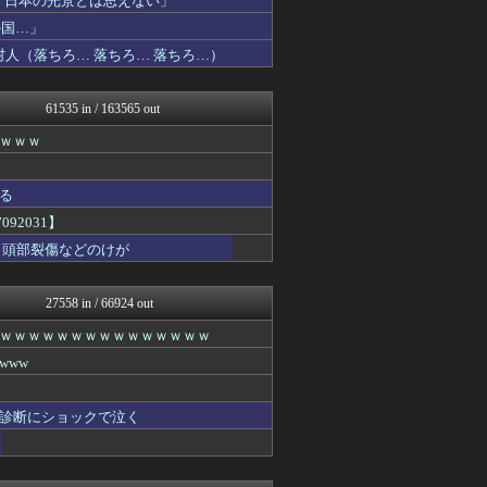
「日本の光景とは思えない」
VIPPER速報
の国…」
気団談
人（落ちろ… 落ちろ… 落ちろ…）
原神速報 | GENSHI...
ルフレch. - ファイア...
アルファルファモザイク＠ネ...
61535 in / 163565 out
ゆめ痛 -自動車まとめブロ...
モンハンまとめ速報【モンハ...
ｗｗｗ
みんな知ってた？【海外の反...
カンダタ速報
修羅場ハザード -復讐・D...
る
日本第一！ニュース録
92031】
乃木坂46まとめ 乃木りん...
・頭部裂傷などのけが
広島東洋カープまとめブログ...
やみ速@なんJ西武まとめ
なんじぇいスタジアム＠なん...
27558 in / 66924 out
わんこーる速報！
バズッター速報
ｗｗｗｗｗｗｗｗｗｗｗｗｗｗｗ
℃-ute派なんday
www
はーとログ
わーすぽ 海外の反応
ポッカキット
診断にショックで泣く
軍事・ミリタリー速報☆彡
じわ速 芸能ニュースまとめ
なんじぇいスタジアム＠なん...
ポリー速報