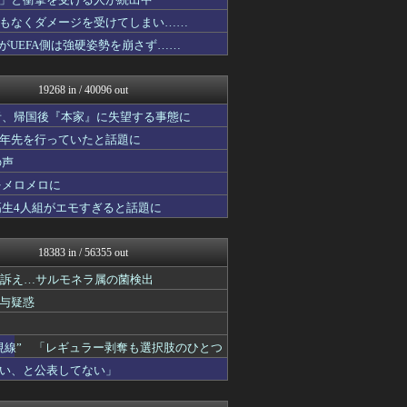
資格ちゃんねる
わんこーる速報！
もなくダメージを受けてしまい……
女子アナお宝画像速報－5c...
たがUEFA側は強硬姿勢を崩さず……
子育てちゃんねる
ぴこ速(〃'∇'〃)？
ニュース30over
19268 in / 40096 out
アニゲー速報
不思議.net - 5ch...
者、帰国後『本家』に失望する事態に
大艦巨砲主義！
十年先を行っていたと話題に
おたくみくす 声優まとめ
の声
fig速
なんじぇいスタジアム＠なん...
をメロメロに
修羅の華-家庭・生活まとめ
高生4人組がエモすぎると話題に
痛いニュース(ﾉ∀`)
まにゅそく 2chまとめニ...
GUNDAM.LOG｜ガン...
18383 in / 56355 out
いたしん！
うまぴょいチャンネル -ウ...
ど訴え…サルモネラ属の菌検出
凹凸ちゃんねる 発達障害・...
与疑惑
ウマ娘まとめ速報うまろぐ
あ艦これ ～艦隊これくしょ...
アルファルファモザイク＠ネ...
視線” 「レギュラー剥奪も選択肢のひとつ
それからの出来事() アイ...
い、と公表してない」
乃木通 乃木坂46櫻坂46...
登山ちゃんねる