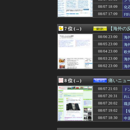
08/07 21:06
少子化って女さ
08/07 21:05
【悲報】識者「
08/07 18:09
化
08/07 21:05
【画像】顔20点
08/07 17:09
F
08/07 21:05
映画デートの予定
08/07 21:05
【画像】かぐや
08/07 21:05
研究者「株式投
7 位 (→)
【海外の
08/07 21:05
【画像】この漫
08/07 21:05
08/06 23:00
マチアプで会っ
海
08/07 21:05
岸田が叩かれて
08/05 23:00
海
08/07 21:04
佐倉綾音さん「女
08/04 23:00
欧
08/07 21:04
【パシフィック・リ
08/07 21:03
【西武対ソフトバ
08/03 23:00
海
08/07 21:03
真夏に現れたヘビ
08/02 23:00
海
08/07 21:03
ドン・キホーテ露
08/07 21:03
【画像】新人AV
08/07 21:02
30MMとガンプ
8 位 (→)
痛いニュース
08/07 21:02
【芸能】吉岡里帆
08/07 21:03
08/07 21:01
【ウマ娘】タイ
ド
08/07 21:01
【速報】ユニク
08/07 20:31
れ
08/07 21:01
【ウマ娘】（8月
08/07 20:02
職
08/07 21:00
【艦これ】イベン
08/07 21:00
【画像】吉岡里
08/07 19:02
【
08/07 21:00
【シャニマス】人
に
08/07 18:30
中
08/07 21:00
大園、脱いでいたw
08/07 21:00
旅行ってただの