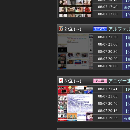
【
08/07 21:33
【驚愕】動物さ
08/07 17:40
海
08/07 21:31
「女子トイレに
08/07 17:00
08/07 21:30
【原神】先行動画
【
08/07 21:30
【悲報】ファイア
08/07 21:30
【動画】女さん
2 位 (→)
アルファ
08/07 21:30
過給なしで420
08/07 21:30
【モンハンワイル
08/07 21:30
【
08/07 21:30
「ホッキョクグマ
08/07 21:00
【
08/07 21:30
『スーパーマリ
08/07 21:29
私「子供の名前は
08/07 20:30
【
08/07 21:29
「小泉やめろ」核
08/07 20:20
【
08/07 21:28
青葉坂46『そ
08/07 20:00
【
08/07 21:27
カープ3連敗で今
08/07 21:26
【３連敗】西武ファ
08/07 21:26
【ロッテ対オリッ
3 位 (→)
アニゲー
08/07 21:25
【悲報】「スポー
08/07 21:25
【驚愕】おな禁し
08/07 21:41
【
08/07 21:23
【速報】BEYOO
08/07 21:05
【
08/07 21:22
彼女を好きだけ
08/07 21:21
08/07 20:40
海外「PCAがM
【
08/07 21:21
【閲覧注意】首吊
08/07 20:16
【
08/07 21:19
米国、韓国防衛
08/07 19:35
火
08/07 21:19
【動画】Kカッ
08/07 21:19
【巨人】橋上監督
08/07 21:18
日本ハム、矢澤