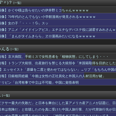
∇'〃)？
[一覧]
漫画で退部する奴が「俺たちは楽しくやりたかったんだよ」って言い...
が草加の集まりにいてビックリ。義両親は新興宗教大嫌いな人たちな...
画像】かぐや様は告らせたいの伊井野ミコちゃんｗｗｗｗｗ
ガでこういうドスケベ女子が来たら。。。
画像】70年代のとんでもない小学館漫画が発見されるｗｗｗｗｗ
ズ】グローグーってすごい人気あるんだな…
パイダーマンBND見てきたよ
画像】女の子「・・・！💦」スッ
供を作る条件で」結婚。だが嫁が子供を作れない体だと知ったので離...
画像】アニメ「メイドインアビス」エチエチなデバステ役に諸星すみれさんｗ
ルで『異変』が起こっている模様・・・・・・
画像】「まんがタイムきらら」ヱロ漫画みたいになるｗｗｗｗｗ
ス部、なぜか部員の８割が巨乳🐰ｗｗｗｗｗｗｗｗｗｗｗｗｗ
選!?】スロットZENT555が8月7日のハナハナにモーニン...
ら2026年9月号が発売、「好都合セミフレンド」は次回で最終回...
ゃんる
[一覧]
木啓司、妻・宮崎麗果被告へのDV事案で逮捕されていた 宮崎は全...
ん、お◯ぱいが大きすぎてお◯ぱいのトコがシワになってるｗｗｗw...
速報】京大病院、手術ミスで女性患者を「植物状態」にしてしまう・・・
大統領、出産旅行を禁じる大統領令「米国籍取得を目的とした中国人...
速報】トランプ大統領、出産旅行を禁じる大統領令「米国籍取得を目的とした
失敗だ」と日本を舞台にした某アメリカ産アニメが話題に、日本と韓...
の回線貸し出し終了へ 都市部で9月末に
P】エッセイスト「原爆を二度と使わせてはならない」→リプ「もちろん中国
するような厚かましい奴は都市伝説だと思ってたが、現実に生息する...
速報】日銀植田総裁「今後は女性の正社員化と外国人の人材活用が鍵」
4人が集まった！？今度のUNOは心理戦よ【にじさんじ/える】
ィリピン「台湾有事で中立は不可能」中国に覚悟表明
、強すぎるっ………！ あと一人から華麗な逆転タイムリー！！
チャーハン職人のスゴ技ｗｗｗｗ凄すぎる！！
回戦】中日が大逆転勝ち 交流戦後初の4連勝！9回2死ドリスから...
.
[一覧]
ァン集合（2026.8.7）
学生リンチ殺人の主犯川口侑斗（19）、無期懲役
ピクサー最大の失敗だ」と日本を舞台にした某アメリカ産アニメが話題に、日
念公園を追い出された左翼さん、流石にキモすぎて炎上
日本は危険だ」と吹聴したのを真に受けた中国人旅行客、だが代替旅行先が日
学校に通っていた嫁はお菓子が店の味。けどカレーの野菜はぽきぽき...
ャンポケ斎藤と代理人のやりとり、「地獄すぎて完全にコントになってる……