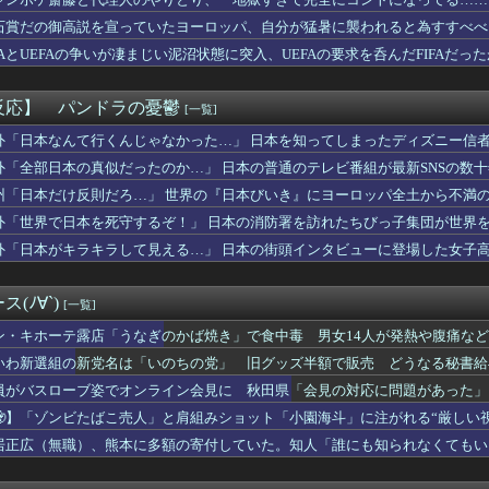
んのせいだよな
ロキソニンを持ってる男は浮気確定です」
石賞だの御高説を宣っていたヨーロッパ、自分が猛暑に襲われると為すすべべ
身体100点の女子が見つかってしまうwwwwww
IFAとUEFAの争いが凄まじい泥沼状態に突入、UEFAの要求を呑んだFIFAだっ
をドタキャンされて、見てない映画のチケ代を奢らされて、これはダ...
様は告らせたいの伊井野ミコちゃんｗｗｗｗｗ
資にハマる若者はギャンブルにハマる若者と同じ傾向がある」
反応】 パンドラの憂鬱
[一覧]
画のキャバ嬢さん、とある非常識行為により太客を逃してしまうwww
た外国女から「妊娠した」って言われたんやが・・・
外「日本なんて行くんじゃなかった…」 日本を知ってしまったディズニー信
た理由が分からん
外「全部日本の真似だったのか…」 日本の普通のテレビ番組が最新SNSの数
性声優がセクハラされてキャーって態度だと性的搾取になるから敢え...
州「日本だけ反則だろ…」 世界の『日本びいき』にヨーロッパ全土から不満
ム】MODEROID「ジプシー・デンジャー」プラモデル【10...
ンク18回戦】ソフトバンクが西武との直接対決を制しマジック35...
外「世界で日本を死守するぞ！」 日本の消防署を訪れたちびっ子集団が世界
を見て「喉が渇いて水が欲しいのか」と思って水を注いだ。ヘビは夢...
外「日本がキラキラして見える…」 日本の街頭インタビューに登場した女子
店「うなぎのかば焼き」で食中毒 男女14人が発熱や腹痛など訴え...
女優さん、ジブリキャラのコスプレでチンポを硬めてくるｗｗｗｗｗ...
ラパーツでミキシングする人がめっきり減って寂しい
(ﾉ∀`)
[一覧]
、“体型”への世論に苦心 太りすぎ・痩せすぎの声に「絶妙なとこ...
シンのフィギュアからしか摂れない栄養素がある
ン・キホーテ露店「うなぎのかば焼き」で食中毒 男女14人が発熱や腹痛な
ロの置くだけセルフレジ、スーパーにも導入へ
いわ新選組の新党名は「いのちの党」 旧グッズ半額で販売 どうなる秘書給
LoH）もしかしてコンセって今回は微妙スキルだったりするか？
員がバスローブ姿でオンライン会見に 秋田県「会見の対応に問題があった」
トぼちぼち終わらせてる人増えてるけど、終わったらみんな何してる...
帆さん、本物の役者ってこういうもんだよなと話題に
🧟】「ゾンビたばこ売人」と肩組みショット「小園海斗」に注がれる“厳しい
魚姫の世界に迷い込んだらどんな人が助けてくれたか、をアイドルの...
」
居正広（無職）、熊本に多額の寄付していた。知人「誰にも知られなくてもい
wwwwww大変なことになってるって...
消費型娯楽なのに、なんで有意義なイメージなんだろうな