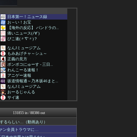
日本第一！ニュース録
お～い！お宝
【海外の反応】 パンドラの...
痛いニュース(ﾉ∀`)
ぴこ速(〃'∇'〃)？
なんJミュージアム
もみあげチャ～シュ～
正義の見方
ポンポコにゅーす - 三日...
わんこーる速報！
アニゲー速報
坂道情報通～乃木坂46まと...
なんJミュージアム
おーるじゃんる
サイ速
なんじぇいスタジアム＠なん...
プリキュアのまとめ
131855 in / 88386 out
【サッカー まとめ】サカラ...
NO FOOTY NO L...
するらしい…（動画あり）
不思議.net - 5ch...
ファン全員トラウマに…
海外トークログ
筋肉速報