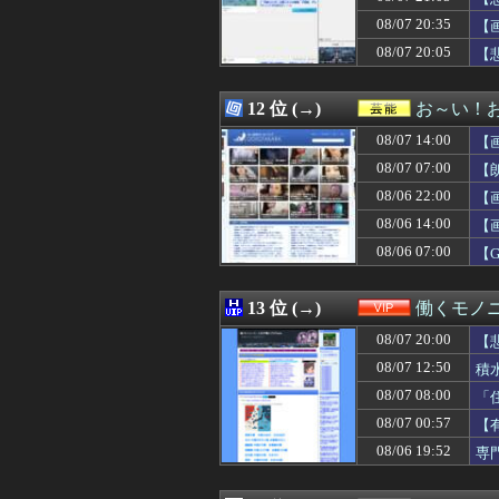
08/07 21:00
【悲報】NISA民、
08/07 20:35
08/07 21:00
「君は彼の親じゃ
【
08/07 21:00
【海外の反応】日
08/07 20:05
【
08/07 21:00
【ウマ娘】同期
08/07 21:00
【朗報】韓国人
08/07 21:00
【棋王戦】豊島
12 位 (→)
お～い！
08/07 21:00
古参ゲーマー「攻
08/07 14:00
【
08/07 20:59
GANTZ1巻、
08/07 20:59
【日本ハム対楽天
08/07 07:00
【
08/07 20:58
【勝利】日本ハム
08/06 22:00
【
08/07 20:58
『冨里奈央』vs
08/06 14:00
08/07 20:55
高森藍子「トリ
【
08/07 20:55
トランプ氏「FR
08/06 07:00
【
08/07 20:55
コメ 損切り加
08/07 20:55
中国メディア 日
08/07 20:54
【DeNA対広島1
13 位 (→)
働くモノニ
08/07 20:50
【感動】新聞さん
08/07 20:00
【
08/07 20:50
【試合結果】[20
08/07 20:50
【朗報】ショー
08/07 12:50
積
08/07 20:50
ヤクルト・奥川が
08/07 08:00
「
08/07 20:48
【阪神対中日17
08/07 00:57
【
08/07 20:47
デニー支援の小沢
08/07 20:47
【速報】AKB4
08/06 19:52
専
08/07 20:47
【悲報】はらぺ
08/07 20:46
【画像】イケメン