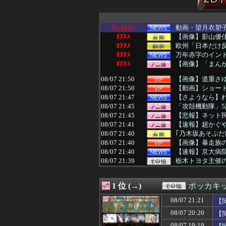
PickUp!
動画・望月衣塑子
ｵﾇﾇﾒ
【画像】影山優佳
ｵﾇﾇﾒ
欧州「日本だけ
ｵﾇﾇﾒ
万年赤字のイン
ｵﾇﾇﾒ
【画像】「まん
08/07 21:50
【画像】道重さゆ
08/07 21:50
【動画】ショート
08/07 21:47
【さようなら】
08/07 21:45
「攻殻機動隊」5
08/07 21:45
【悲報】ネット民
08/07 21:41
【速報】超かぐや
08/07 21:40
｢乃木坂あそぶだ
08/07 21:40
【画像】暴走族
08/07 21:40
【速報】京大病
08/07 21:39
栃木トヨタ主催の
08/07 21:36
【セ順位】虎=兎-==
08/07 21:35
【名探偵プリキ
1 位 (→)
ポッカキ
08/07 21:35
【悲報】冨安加
08/07 21:35
外国人「日本の未
08/07 21:21
【
08/07 21:35
【画像あり】弱
08/07 20:20
【
08/07 21:35
韓国人「この夏、
08/07 21:34
愛煙家・岸谷蘭丸
08/07 19:19