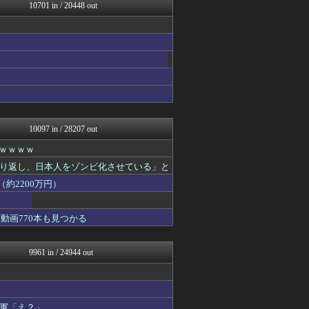
ツバメ速報＠ヤクルトスワロ...
10701 in / 20448 out
はーとログ
理想ちゃんねる
キニ速
坂道情報通～乃木坂46まと...
fig速
アニゲー速報
なんJミュージアム
おーるじゃんる
ゴールデンタイムズ
10097 in / 28207 out
ｗｗｗｗｗ
り返し、日本人をゾンビ化させている」と
約2200万円）
動画770本も見つかる
9961 in / 24944 out
軍「え？」