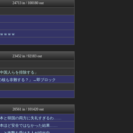
24713 in / 100180 out
哲学ニュースnwk
鬼女の宅配便 - 修羅場・...
まとめCUP
ヒーローNEWS
ゴールデンタイムズ
浮気ちゃんねる
ｗｗｗｗ
NEWSまとめもりー｜2c...
ラビット速報
パチンコ・パチスロ.com
がるおんちゃんねる
23452 in / 92183 out
mashlife通信
なんJミュージアム
おーるじゃんる
中国人らを排除する」
U-1 NEWS.
の核も非難する？」→即ブロック
かせまと！
おうち速報
トレンドの通り道
なんJ（まとめては）いかん...
デジタルニューススレッド
なんじぇいスタジアム＠なん...
20561 in / 101420 out
鷹速@ホークスまとめブログ
なんJ PRIDE
本と韓国の両方に失礼すぎるわ……
あじあニュースちゃんねる
本ほど安全ではなかった結果……
修羅場ライフ速報
」と衝撃を受ける人が続出中