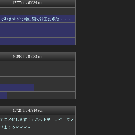
コンテンツ・声優 | ラブ...
17775 in / 66936 out
かぞくちゃんねる
バイク速報
ほんわかMkⅡ
物が無さすぎて輸出額で韓国に惨敗・・・
スターライト速報 -遊戯王...
ゲーム実況者速報＠YouT...
2ch東方スレ観測所
えすえすログ
アイドル・女子アナ★吟じま...
キニ速
ひま速(°∀°) -暇つぶ...
16898 in / 85688 out
日刊やきう速報
ネラーボイス
すまいる(^-^)ぶろぐ
SS 森きのこ！
修羅場まとめ速報
ヒーローNEWS
ああ言えばForYou
明日は何を食べようか
保守速報
Y速報
15721 in / 47810 out
渡る世間はキチばかり - ...
アニメ化します！」ネット民「いや…ダメ
ミニゴブ速報 ～グラブルま...
みそパンNEWS
りまくるｗｗｗｗ
ポーランドボール 翻訳