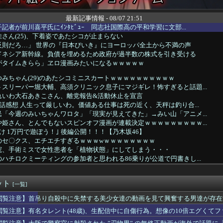
最新記事情報 - 08/07 21:51
記者が前川喜平氏にｲﾝﾀﾋﾞｭｰ 同志社国際高の平和学習に文部...
さん(25)、下着姿であたシコが止まらない
反則だろ…」 世界の『日本びいき』にヨーロッパ全土から不満の声
ドネシア新幹線。負債を埋めるため政府が過半数の株式を引き受ける
がタイムきらら」ヱロ漫画みたいになるｗｗｗｗｗ
みちゃん(29)のあたシコミニスカートｗｗｗｗｗｗｗｗｗｗ
スリーパー堀大輔、高須クリニック息子にマジギレ！怖すぎると話題...
れいわ大石あきこさん、離党報告&活動休止を宣言
話感想 人生って厳しいわ。価値ある仕事は死の近く、天秤は釣り合...
「今週のみいちゃんワロタ」「現実が見えてきた」→みい山「アニメ...
姫さん、とんでもないスピンオフ漫画が連載決定ｗｗｗｗｗｗｗｗｗ...
け 1万円で遊ぼう！｣ 後編公開！！！【乃木坂46】
のセ〇クス、エチエチすぎるｗｗｗwｗｗｗｗｗｗｗｗ
院、手術ミスで女性患者を「植物状態」にしてしまう・・・
ハチロクミーティングの参加者と思われる86乗りが公道で円書きし...
==//====燕星===竜=鯉【8/7】
ュア】エリザさんワンチャンある？
ット
入のクリスタル・パレス、守備陣崩壊してるやんｗｗｗｗ
[一覧]
来は安泰だ」16歳MF三井寺眞、衝撃ゴール！久保建英超え歴代2...
閲覧注意】首吊り自殺中に失禁する美少女達の動画を見て興奮する男達が存在
男「あのっ…！よかったらホテル…」女「ぷっｗｗｗｗｗ」⇒！
閲覧注意】有名タレント(48歳)、生配信中に自傷行為。想像の10倍エグくて
韓国人が東京へ行くしかない理由がこちら…」→「快適そうでめちゃ...
「喫煙者の権利がマジで侵害されてる」と私見 「いくら税金を我々...