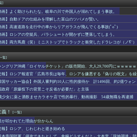
ルト1-0巨人 奥川完封勝利で連敗ストップ！
覧]
ヤルホスト行ってきたんだけど
動画】よく助けられたな。岐阜の川で外国人が溺れてしまう事故。
｢楽天モバイルへのau回線ローミングは9月末で終了｣｢一部過...
むやつはゲイ、 喉乾いた時のためにちっちゃいゲイ水筒持ち歩くと...
動画】自動ドアの仕組みを理解した富山のツバメが賢い。
｣ 名古屋飯編公開ｷﾀ━(ﾟ∀ﾟ)━!【乃木坂46】
動画】高速道路を走行中の車からリアガラスが飛んでくる事故(ﾟoﾟ)
RIHAPI! おきがえちゅう ピアプロキャラクターズ 2」...
動画】ロシアの空挺兵、パラシュートが開かずに墜落してしまう。
100万円やるからパンダに代わる観光資源考えてくれ」
やかさん、やはりデカいｗｗｗｗｗｗｗｗｗｗ
動画】両方馬鹿（笑）ミニストップでトラックと衝突したドラレコが（ノ∇`）
ト「原爆を二度と使わせてはならない」→リプ「もちろん中国の核も...
ミス 脳腫瘍手術で「正常な組織」を誤って摘出…
[一覧]
ャングリア沖縄「ロイヤルチケット」の販売開始、大人29,700円にｗｗｗｗ
悲報】ロシア報道官「広島市長は毎年、ロシアを嫌悪する『偽りの呪文』を繰
張
韓国サッカー協会】外国人審判約10人に性的接待か 計1496回、約2億ウォン（
国政府「原爆投下の背景こそ反省が必要だ」と主張
5歳少女に薬と酒飲ませカラオケ店で性的暴行、動画撮影 54歳無職を再逮捕 
主義！
[一覧]
田が叩かれてた理由が分からん
悲報】ロシア、じわじわと逝き始める
日本帝国陸軍「侵攻できたとして、食糧どうすんだよ」大本営「現地調達」陸