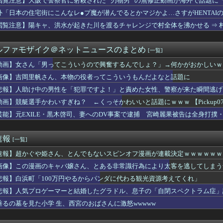
閲覧注意】大阪で警察官に射殺された ”刃物男” の無修正動画が海外で話題に
んたち、一斉に「コンビニの棚」に興味を示し始める・・・
外「日本の住宅街にこんなレ●プ魔が潜んでるとかマジかよ…さすがHENTAI
全裸の男がいる」 観光センターのトイレに侵入した男（49）を逮捕
のオデット強過ぎだろ 瑞希オデットが予想以上に使えそうで良かっ...
閲覧注意】陽キャ、洪水が起きた川を渡るチャレンジで村全体を沸かせる ⇒ 村
ーエンブレム最新作、キャラクターカスタマイズで「あなたの姿を選...
「男ってこういうので興奮するんでしょ？」→何かがおかしいｗｗｗｗ
ルファモザイク＠ネットニュースのまとめ
[一覧]
ps。しかもL型エンジン…このS31Zいくらかかってるんだ…
ズ】アセンダンスではナタ君とか一癖ある姉さんたちじゃなくてプラ...
動画】女さん「男ってこういうので興奮するんでしょ？」→何かがおかしいｗ
が通りに現れたとき、誰でも逃げ込めるように」北緯78度の町が家...
画像】吉岡里帆さん、本物の役者ってこういうもんだよなと話題に
オサンシャイン』とかいう神ゲー
これにしようかな」母「良いね！」→母「みんな聞いて！ヒントは花...
悲報】人助け中の男性を「犯罪ですよ！」と責めた女性、警察が来た瞬間逃げ
巡る防衛相発言を批判、横浜駅西口で市民ら #高市小泉麻生めちゃ...
動画】競艇選手かわいすぎね？ ←くっそかわいいと話題にｗｗｗ 【Pickup070
れぞれの坂道から選抜して合同で企画やります！』←これが最悪だよな
芸能】元EXILE・黒木啓司、妻へのDV事案で逮捕 宮崎麗果被告は全身打撲
季ワースト借金16。森下7回2失点の好投も反撃は石原タイムリー...
ン集合（2026.8.7）
クス18回戦】オリックスが山中稜真、西川龍馬、来田涼斗に一発！...
速報
[一覧]
ツ観戦に興味がない人は頭が良い」とかいう内容の動画、バズりまく...
てから女子のワイに対する接し方が明らかに変わったwwww
速報】超かぐや姫さん、とんでもないスピンオフ漫画が連載決定ｗｗｗｗｗｗ
OOONDS小島はなが雨ノ森 川海に、大坪茉乃と杉山結菜がC...
画像】この漫画のキャバ嬢さん、とある非常識行為により太客を逃してしまう
ど別れた方がいいか迷ってる
VP」岡本vs鈴木の日本人対決はカブスの劇的サヨナラ勝利！（海...
悲報】白浜町「100万円やるからパンダに代わる観光資源考えてくれ」
り自殺中に失禁する美少女達の動画を見て興奮する男達が存在するら...
悲報】人気プロゲーマーと結婚したグラドル、息子の「自閉スペクトラム症」
に核持ち出すか…中ロに備え「短距離戦術核」を検討！
垂るの墓を見た小学 生、西宮のおばさんに激怒wwwww
プお○ぱい、触るにはデカすぎるｗｗｗ
代行「フォークをいいところに決められた」２安打完封負けのヤクル...
打が敵失策誘いサヨナラ勝ちで2位浮上！