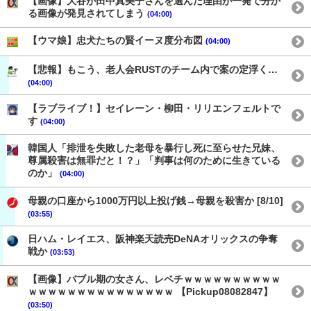
【画像】大谷が田中真美子さんを選んだ理由が一発で分か
る画像が発見されてしまう
(04:00)
【ウマ娘】忠犬たちの賢イーヌ度分布図
(04:00)
【悲報】もこう、老人会RUSTのチーム内で案の定浮く…
(04:00)
【ラブライブ！】セイレーン・柳田・リリエンフェルトで
す
(04:00)
韓国人「排泄を失敗した老母を暴行し死に至らせた兄妹、
尊属殺害は無罪だと！？」「判事は何のために生きている
のか」
(04:00)
母親の口座から1000万円以上投げ銭→母親を殺害か [8/10]
(03:55)
日ハム・レイエス、阪神楽天読売DeNAオリックスの争奪
戦か
(03:53)
【画像】バブル期の女さん、レベチｗｗｗｗｗｗｗｗｗｗ
ｗｗｗｗｗｗｗｗｗｗｗｗｗｗｗ 【Pickup08082847】
(03:50)