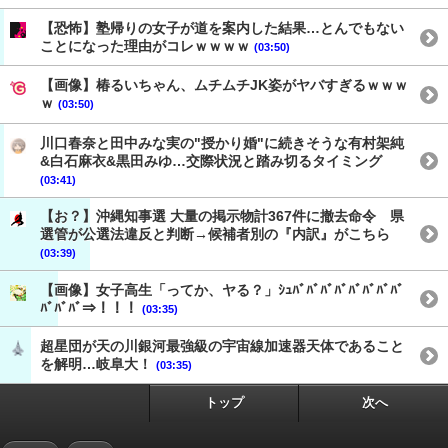
【恐怖】塾帰りの女子が道を案内した結果…とんでもない
ことになった理由がコレｗｗｗｗ
(03:50)
【画像】椿るいちゃん、ムチムチJK姿がヤバすぎるｗｗｗ
ｗ
(03:50)
川口春奈と田中みな実の"授かり婚"に続きそうな有村架純
&白石麻衣&黒田みゆ…交際状況と踏み切るタイミング
(03:41)
【お？】沖縄知事選 大量の掲示物計367件に撤去命令 県
選管が公選法違反と判断→候補者別の『内訳』がこちら
(03:39)
【画像】女子高生「ってか、ヤる？」ｼｭﾊﾞﾊﾞﾊﾞﾊﾞﾊﾞﾊﾞﾊﾞﾊﾞ
ﾊﾞﾊﾞﾊﾞ⇒！！！
(03:35)
超星団が天の川銀河最強級の宇宙線加速器天体であること
を解明…岐阜大！
(03:35)
トップ
次へ