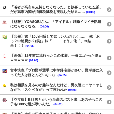
「若者が高市を支持しなくなった」と歓喜していた左派、
だが高市内閣が消費税減税を実現した結果……
(04:09)
【悲報】YOASOBIさん、「アイドル」以降イマイチ話題
にならなくなる…
(04:06)
【悲報】妹「10万円貸して欲しいんだけど……」俺「お
っ？中絶費か？(笑)」妹「………そう」俺「」⇒結
果！！！
(04:05)
【画像】12年前に流行ったこの水着、一番エ□かった説ｗ
ｗｗｗｗｗ
(04:05)
宮本慎也「プロ野球選手は中学帰宅部が多い、野球部に入
ってた人はほとんどいない」
(04:05)
私は相撲を見るのが趣味なんだけど、男友達にニヤニヤし
ながら「スケベ女が」って言われた
(04:05)
【ウマ娘】B88族とかいう至高のバスト帯…あの子もこの
子もB88で層が厚いんだ。
(04:01)