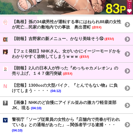
【島根】孫の34歳男性が運転する車にはねられ88歳の女性
が死亡…民家の敷地内での事故 奥出雲町
(ｵﾇﾇﾒ)
【朗報】吉野家の新メニュー、かなり美味そう🤤
(ｵﾇﾇﾒ)
【フェミ発狂】NHKさん、女がいかにイージーモードかを
わかりやすく放映してしまうｗｗｗ
(ｵﾇﾇﾒ)
【朗報】2人の日本人が作った『めっちゃカメレオン』の
売り上げ、１４７億円突破
(ｵﾇﾇﾒ)
【悲報】1300ccの大型バイク、『とんでもない物』に負
けてしまう・・・・
(04:12)
【画像】NHKのど自慢にアイドル並みの激カワ軽音楽部
JK、現る
(04:10)
警視庁「ソープ従業員の女性から『店舗内で売春が行われ
ている』との通報があった」→関係者芋づる逮捕・・・
(04:10)