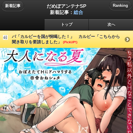
だめぽアンテナSP
Ranking
新着記事
新着記事：
総合
トップ
次へ
パ「カルビーを国が恫喝した！」 カルビー「こちらから
聞き取りを要請しました」
(PickUP!)