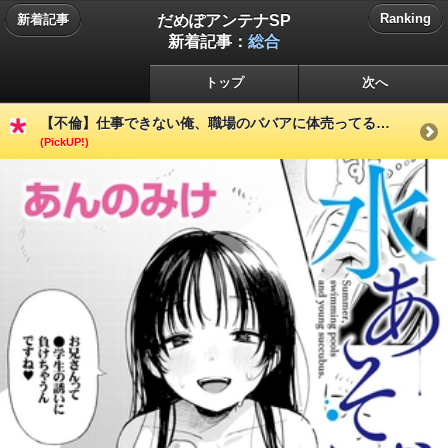
だめぽアンテナSP
Ranking
新着記事
新着記事：
総合
トップ
次へ
【不倫】仕事できない俺、職場のババアに体売ってる…
(PickUP!)