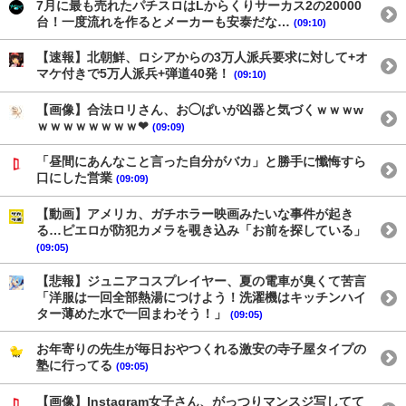
7月に最も売れたパチスロはLからくりサーカス2の20000
台！一度流れを作るとメーカーも安泰だな…
(09:10)
【速報】北朝鮮、ロシアからの3万人派兵要求に対して+オ
マケ付きで5万人派兵+弾道40発！
(09:10)
【画像】合法ロリさん、お◯ぱいが凶器と気づくｗｗｗw
ｗｗｗｗｗｗｗｗ❤
(09:09)
「昼間にあんなこと言った自分がバカ」と勝手に懺悔すら
口にした営業
(09:09)
【動画】アメリカ、ガチホラー映画みたいな事件が起き
る…ピエロが防犯カメラを覗き込み「お前を探している」
(09:05)
【悲報】ジュニアコスプレイヤー、夏の電車が臭くて苦言
「洋服は一回全部熱湯につけよう！洗濯機はキッチンハイ
ター薄めた水で一回まわそう！」
(09:05)
お年寄りの先生が毎日おやつくれる激安の寺子屋タイプの
塾に行ってる
(09:05)
【画像】Instagram女子さん、がっつりマンスジ写してて