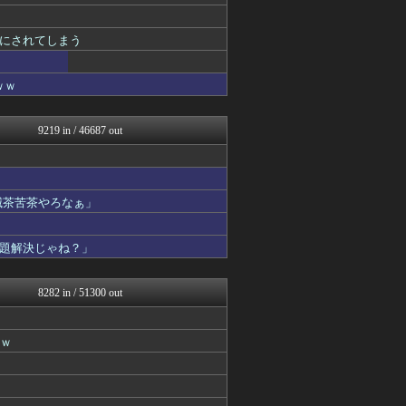
いたしん！
ラビット速報
キニ速
にされてしまう
VIPPER速報
あらまめ2ch
ｗｗ
哲学ニュースnwk
もみあげチャ～シュ～
なんJミュージアム
9219 in / 46687 out
スコールちゃんねる｜２ちゃ...
筋肉速報
えっ!?またここのサイト?
いたしん！
キニ速
滅茶苦茶やろなぁ」
あらまめ2ch
バズッター速報
題解決じゃね？」
なんJやきう関係ない部@お...
なんJミュージアム
NEWSぽけまとめーる
8282 in / 51300 out
まとめCUP
コノユビニュース｜みんなの...
ぶる速-VIP
ｗｗ
不思議.net - 5ch...
まにゅそく 2chまとめニ...
VIPPER速報
マジキチ速報