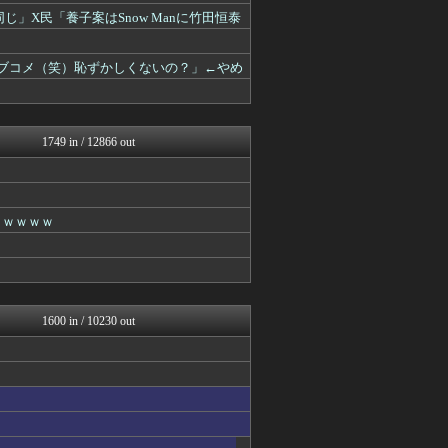
あらまめ2ch
じ」X民「養子案はSnow Manに竹田恒泰
キニ速
ガールズVIPまとめ
ガールズVIPまとめ
ラブコメ（笑）恥ずかしくないの？」←やめ
ガールズVIPまとめ
ガールズVIPまとめ
もみあげチャ～シュ～
思考ちゃんねる
1749 in / 12866 out
ガールズVIPまとめ
ガールズVIPまとめ
V速ニュップ
ガールズVIPまとめ
ｗｗｗｗｗ
ガールズVIPまとめ
うしみつ-5chまとめ-
スコールちゃんねる｜２ちゃ...
不思議.net - 5ch...
筋肉速報
VIPPER速報
1600 in / 10230 out
えっ!?またここのサイト?
いたしん！
BIPブログ
【2ch】ニュー速クオリテ...
妹はVIPPER
ぶる速-VIP
バズッター速報