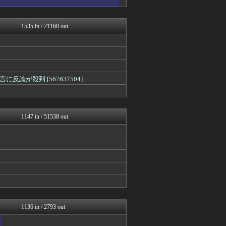
はーとログ
りぷらい速報
哲学ニュースnwk
1535 in / 21168 out
まとめCUP
ゴールデンタイムズ
ラビット速報
妹はVIPPER
ぶる速-VIP
が殺到 [567637504]
うしみつ-5chまとめ-
コノユビニュース｜みんなの...
Zチャンネル＠VIP
まにゅそく 2chまとめニ...
1147 in / 51538 out
1136 in / 2793 out