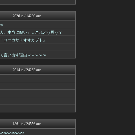
まにゅそく 2chまとめニ...
えっ!?またここのサイト?
いたしん！
2026 in / 14289 out
おうまがタイムズ
ｗ
妹はVIPPER
あらまめ2ch
人、本当に醜い」←これどう思う？
キニ速
「コーカサスオオカブト」
ぶる速-VIP
ネラーボイス
ゴールデンタイムズ
て言い出す理由ｗｗｗｗｗ
バズッター速報
りぷらい速報
NEWSぽけまとめーる
2014 in / 24262 out
哲学ニュースnwk
VIPPER速報
まとめCUP
なんJミュージアム
コノユビニュース｜みんなの...
ぶる速-VIP
うしみつ-5chまとめ-
不思議.net - 5ch...
Zチャンネル＠VIP
いたしん！
1861 in / 24556 out
ネラーボイス
wwwwwwww
ラビット速報