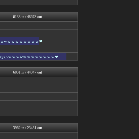
ネラーボイス
哲学ニュースnwk
あらまめ2ch
6133 in / 48673 out
ラビット速報
キニ速
ゴールデンタイムズ
思考ちゃんねる
V速ニュップ
ｗwｗｗｗｗｗｗｗｗ❤
なんJミュージアム
不思議.net - 5ch...
ないｗｗｗwｗｗｗｗｗｗｗｗ❤
スコールちゃんねる｜２ちゃ...
筋肉速報
えっ!?またここのサイト?
6031 in / 44847 out
いたしん！
キニ速
あらまめ2ch
なんJクエスト
バズッター速報
りぷらい速報
なんJクエスト
ラビット速報
なんJクエスト
まとめCUP
3962 in / 23481 out
ゴールデンタイムズ
哲学ニュースnwk