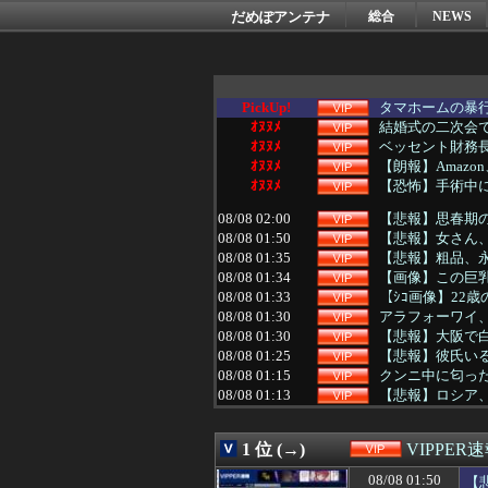
だめぽアンテナ
総合
NEWS
PickUp!
タマホームの暴
ｵﾇﾇﾒ
結婚式の二次会
ｵﾇﾇﾒ
ベッセント財務
ｵﾇﾇﾒ
【朗報】Amazo
ｵﾇﾇﾒ
【恐怖】手術中
08/08 02:00
【悲報】思春期
08/08 01:50
【悲報】女さん
08/08 01:35
【悲報】粗品、
08/08 01:34
【画像】この巨
08/08 01:33
【ｼｺ画像】22
08/08 01:30
アラフォーワイ
08/08 01:30
【悲報】大阪で白昼堂
08/08 01:25
【悲報】彼氏いる
08/08 01:15
クンニ中に匂った
08/08 01:13
【悲報】ロシア
08/08 01:10
【画像】16歳で
08/08 01:10
【画像】ジャン
1 位 (→)
VIPPER
08/08 01:09
免許証更新者の
08/08 01:05
【画像】44歳
08/08 01:50
【