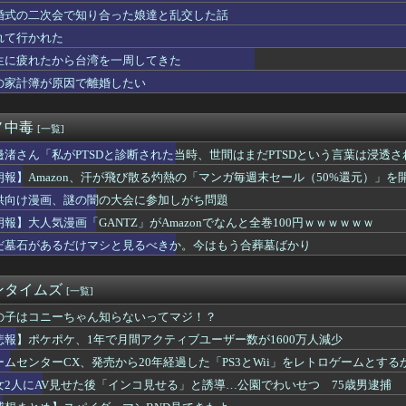
婚式の二次会で知り合った娘達と乱交した話
れて行かれた
生に疲れたから台湾を一周してきた
の家計簿が原因で離婚したい
ノ中毒
[一覧]
邊渚さん「私がPTSDと診断された当時、世間はまだPTSDという言葉は浸透
朗報】Amazon、汗が飛び散る灼熱の「マンガ毎週末セール（50%還元）」を
供向け漫画、謎の闇の大会に参加しがち問題
朗報】大人気漫画「GANTZ」がAmazonでなんと全巻100円ｗｗｗｗｗｗ
だ墓石があるだけマシと見るべきか。今はもう合葬墓ばかり
ンタイムズ
[一覧]
の子はコニーちゃん知らないってマジ！？
悲報】ポケポケ、1年で月間アクティブユーザー数が1600万人減少
ームセンターCX、発売から20年経過した「PS3とWii」をレトロゲームとする
女2人にAV見せた後「インコ見せる」と誘導…公園でわいせつ 75歳男逮捕