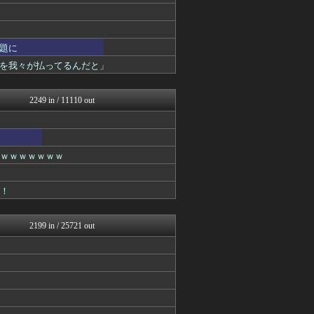
なんJクエスト
なんJミュージアム
ぶる速-VIP
コノユビニュース｜みんなの...
題に
うしみつ-5chまとめ-
を我々が払ってるんだと」
なんJクエスト
不思議.net - 5ch...
VIPPER速報
2249 in / 11110 out
Zチャンネル＠VIP
なんJクエスト
いたしん！
キニ速
ｗｗｗｗｗｗｗｗ
あらまめ2ch
なんJクエスト
なんJクエスト
げ！
ゴールデンタイムズ
なんJミュージアム
思考ちゃんねる
2199 in / 25721 out
V速ニュップ
ラビット速報
なんJミュージアム
うしみつ-5chまとめ-
スコールちゃんねる｜２ちゃ...
不思議.net - 5ch...
筋肉速報