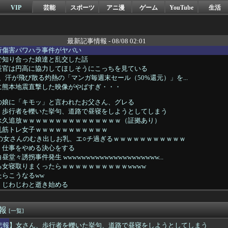
VIP
芸能
スポーツ
アニ漫
ゲーム
YouTube
生活
最新記事情報 - 08/08 02:01
行傷害パワハラ事件がヤバい
で知り合った娘達と乱交した話
長官は円高に協力してほしそうにこっちを見ている
n、汗が飛び散る灼熱の「マンガ毎週末セール（50%還元）」を...
に熊本地震直撃した映像がやばすぎ・・・
の娘に「キモッ」と言われたお父さん、グレる
、歩行者を轢いた挙句、道路で昼寝をしようとしてしまう
永久追放ｗｗｗｗｗｗｗｗｗｗｗｗｗｗｗ（証拠あり）
乳筋トレ女子ｗｗｗｗｗｗｗｗｗｗｗ
歳の女さんのむき出しお乳、エ○チ過ぎるｗｗｗｗｗｗｗｗｗｗｗ
、仕事をやめる決心をする
々誘拐事件発生 wwwwwwwwwwwwwwwwwwwww...
女寝取りまくったらｗｗｗｗｗｗｗｗｗｗwwww
らこうなるww
、じわじわと逝き始める
このお◯ぱいはいかんでしょｗｗｗwｗｗｗｗｗｗｗｗ❤
ポケ斎藤「性行為の許諾は取ったことありません」
速報
ゴールド免許率、６７％ｗｗｗｗ
[一覧]
の芸能人が同窓会に参加した結果ｗｗｗｗｗｗｗｗｗｗｗｗｗｗｗｗ
悲報】女さん、歩行者を轢いた挙句、道路で昼寝をしようとしてしまう