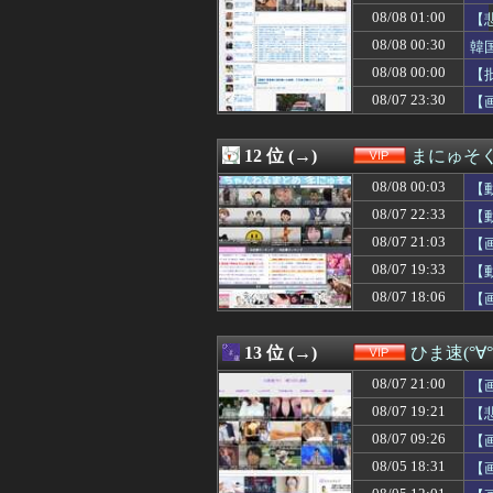
08/07 22:00
【画像】BEYOO
08/08 01:00
【
08/07 22:00
【画像】JKダ
が
08/08 00:30
韓
08/07 21:57
埼玉俺「オイ！田
08/08 00:00
08/07 21:57
【人生】「不満
【
08/07 21:54
あの人のことが
た
08/07 23:30
【
08/07 21:52
80代男性「足
08/07 21:50
【動画】ショート
08/07 21:50
【超悲報】Z新
12 位 (→)
まにゅそく
08/07 21:47
【男女差ある？
08/08 00:03
【
08/07 21:47
ラジオ体操の景
08/07 21:45
【超悲報】Z新
08/07 22:33
【
08/07 21:44
週休3日(平日1日
08/07 21:03
【
08/07 21:44
団塊世代の完全引
08/07 19:33
08/07 21:39
【衝撃】風俗嬢
【
08/07 21:35
【朗報】八田與一
08/07 18:06
【
08/07 21:35
【画像あり】弱
08/07 21:34
愛煙家・岸谷蘭丸
08/07 21:33
【驚愕】動物さ
13 位 (→)
ひま速(°∀
08/07 21:33
【ｼｺ画像】ナ
08/07 21:00
【
08/07 21:32
【画像】BOMB
08/07 21:31
【画像】中学生に
08/07 19:21
【
08/07 21:30
【朗報】ヒカキン
08/07 09:26
【
08/07 21:30
【悲報】鶏卵、高
08/05 18:31
【
08/07 21:27
【悲報】週間少年
08/07 21:25
【驚愕】おな禁し