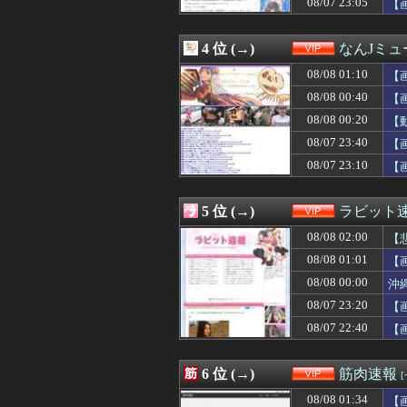
08/07 23:05
【
08/08 00:00
ジャンポケ斉藤
08/08 00:00
宮崎駿「心の穴を
08/08 00:00
【超悲報】Z新
4 位 (→)
なんJミュ
08/08 00:00
沖縄尚学のチア
08/08 00:00
【批判】ラノベ作
08/08 01:10
【
08/07 23:52
今の子はコニー
08/08 00:40
【
08/07 23:50
上司からタコ殴
08/08 00:20
08/07 23:45
上司からタコ殴
【
08/07 23:40
【画像】最近のJ
08/07 23:40
【
08/07 23:35
【衝撃】X(Twi
08/07 23:10
【
08/07 23:35
【画像】移民さ
08/07 23:34
ピチピチしたレ
08/07 23:33
【衝撃】ワイ童貞(
5 位 (→)
ラビット
08/07 23:32
【朗報】ビッグ
08/07 23:30
【画像】咲-sa
08/08 02:00
【
08/07 23:30
上司からタコ殴
08/08 01:01
【
08/07 23:27
【悲報】SES1
08/08 00:00
08/07 23:25
【悲報】借金50
沖
08/07 23:23
カツ丼屋さん「
08/07 23:20
【
08/07 23:22
【悲報】ぺこぱ松
08/07 22:40
【
08/07 23:20
【画像】ギャルJ
08/07 23:17
【爆笑】移民受け
08/07 23:15
【動画】女さん、
6 位 (→)
筋肉速報
08/07 23:14
【悲報】ポケポケ
08/07 23:12
５大、肉食じゃな
08/08 01:34
【