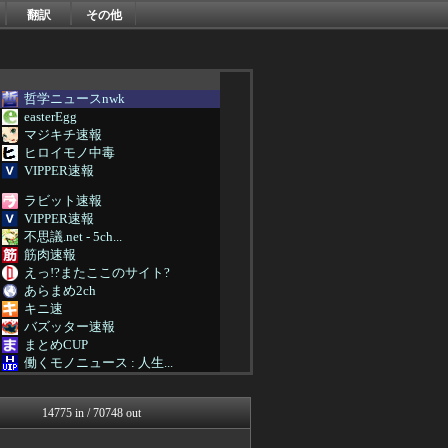
翻訳
その他
哲学ニュースnwk
easterEgg
マジキチ速報
ヒロイモノ中毒
VIPPER速報
ラビット速報
VIPPER速報
不思議.net - 5ch...
筋肉速報
えっ!?またここのサイト?
あらまめ2ch
キニ速
バズッター速報
まとめCUP
働くモノニュース : 人生...
なんJミュージアム
スコールちゃんねる｜２ちゃ...
14775 in / 70748 out
コノユビニュース｜みんなの...
不思議.net - 5ch...