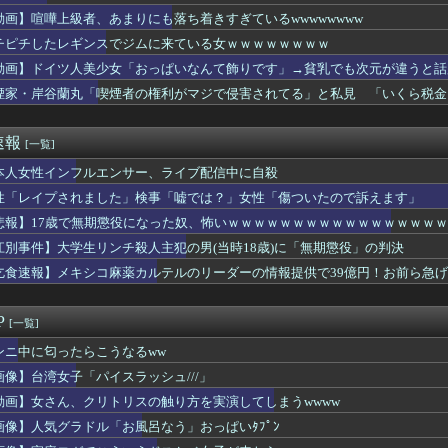
れてきたから歯と口でブロック」元ジャンポケ斉藤さんの不同意性交...
動画】喧嘩上級者、あまりにも落ち着きすぎているwwwwwwww
の子、お◯ぱいの形がまる分かりの服を着ていても恥ずかしくないｗ...
チピチしたレギンスでジムに来ている女ｗｗｗｗｗｗｗｗ
反対』を叫ぶ平和団体、最悪な場所でデモをしてしまう
便器の数は男性用以上に」 トイレ行列改善へ
動画】ドイツ人美少女「おっぱいなんて飾りです」→貧乳でも次元が違うと話
たのクラスの同窓会で殺人事件がありまして…」ワイ「…ちょっと待...
煙家・岸谷蘭丸「喫煙者の権利がマジで侵害されてる」と私見 「いくら税金
(15)｢小4から家出、中1からパパ活、パパ活月収60万円。...
んの娘（17）の水着姿、エッッッッッッッッッッッッッ！
吉住さん(36)、メイクしたら普通に美人の部類だったと判明
速報
[一覧]
ー女優さん「大変なのは時間が止まるやつの撮影」←ばらしてしまうｗ
イジが主人公のドラマアニメ、ガチでない・・・・・・・・・
本人女性インフルエンサー、ライブ配信中に自殺
ンもくっきりぴちぴちパンツ姿をスーパーで見るのは不快」発言に反...
性「レイプされました」検事「嘘では？」女性「傷ついたので訴えます」
・スー(51)とかいう台湾の宮沢りえがレベチでえっちすぎるｗｗ...
悲報】17歳で無期懲役になった奴、怖いｗｗｗｗｗｗｗｗｗｗｗｗｗｗｗｗ
イ、デブ禁止のマッチングアプリを思いつく
つ墓村」怪しい村人、呪われた一族…不穏すぎる本予告公開・・・・...
江別事件】大学生リンチ殺人主犯の男(当時18歳)に「無期懲役」の判決
の主犯格さん、無期懲役を食らう・・・・・・・・・
乞食速報】メキシコ麻薬カルテルのリーダーの情報提供で39億円！お前ら急
、発売から20年経過した「PS3とWii」をレトロゲームとす...
31)、あの丘でデカ乳を垂らすｗｗｗｗｗｗｗｗｗｗｗｗ
8年8月8日“ぜったいうまい!!たこ焼を、1舟88円（税込）...
P
[一覧]
8年8月8日“ぜったいうまい!!たこ焼を、1舟88円（税込）...
A.こと氷川きよしさん、ライブを前にあたシコ欲全開ｗｗｗｗｗｗ
ンニ中に匂ったらこうなるww
かるさんのムチムチボディ、限界突破ｗｗｗｗｗｗｗｗｗｗｗｗ❤
画像】台湾女子「パイスラッシュ///」
「子供（5）の還暦を見届けてから死にたい」←これ！！
動画】女さん、クリトリスの触り方を実演してしまうwwww
すぎる県警本部長」、失職・・・・・
女さん「はい、好きに触っていーーーーーーーよ？笑」⇒♡♡
画像】人気グラドル「お風呂なう」おっぱいﾀﾌﾟﾝ
人美少女「おっぱいなんて飾りです」→貧乳でも次元が違うと話題に