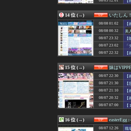
08/05 12:01
【
08/07 21:22
彼女を好きだけ
08/07 21:21
ワイ「iPhone
08/07 21:16
14 位 (→)
【疑問】スポーツ
いたしん
08/07 21:15
【画像】家庭ヨ
08/08 01:02
【
08/07 21:12
【感想まとめ】ス
08/07 21:11
08/08 00:32
【画像】JKダン
美
08/07 21:10
【画像あり】相
08/07 23:32
【
08/07 21:09
【画像】ママ『
08/07 23:02
「
08/07 21:09
【画像】白人美女
08/07 21:09
ナイジェリア軍が
08/07 22:32
【
08/07 21:03
【えっ】最近の
08/07 21:03
【画像】新人AV
15 位 (→)
妹はVIPP
08/07 22:30
【
08/07 21:30
【
08/07 21:10
【
08/07 20:32
【
08/07 07:00
【
16 位 (→)
easterEgg
[
08/07 12:26
職