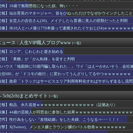
なお姉さん「男の子って、こういうのが好きなんでしょ…？」
恐怖】18歳で無期懲役になった奴、怖い・・・
しJKさん、股間の方まで見えてしまうｗｗｗｗｗｗｗｗｗ
「愛子さまが天皇になれないのはSnow Manに女がいないのと...
悲報】仙台育英のマネージャー、首をひねっただけでなぜかウインクしたこと
無期懲役になった奴、怖い・・・
悲報】女芸人の吉住さん(36)、メイクしたら普通に美人の部類だったと判明
じゃね…？」世界が気付き始める Linuxの市場シェアが初め...
保存したくなる「笑える画像・最高な画像」貼っていけｗｗｗｗｗ
画像】JK10人とハメ撮り770本撮って逮捕されたイケおじ(54)ｗｗｗｗｗｗｗ
Pアイドルさん、生配信中にメンバー達にチクビを弄られてしまう
こうゆう嬢を指名した時の当たり率ｗｗｗｗｗｗｗｗｗｗｗ
ュース : 人生VIP職人ブログwww
[一覧]
山田が暑さ対策でユニ一新 ボタン廃止でTシャツ素材ｗｗｗ
者、あまりにも落ち着きすぎているwwwwwwww
悲報】ロシア、じわじわと逝き始める
カお○ぱい女さん「着痩せします。服の中はこんな感じです。。。。...
悲報】「果糖」が「がん転移」を促すと判明
ーの中田有紀さん老けすぎませんか？
会、外国人審判員に性的接待ｗｗｗｗ
水ハウス「地面師に55億円騙し取られた…」 ワイ「はえーかわいそう…会社
s。しかもL型エンジン…このS31Zいくらかかってるんだ… ...
住信SBI」が「ドコモの銀行」に変わってうんざりしてるやつｗｗｗｗｗｗｗ
出したら人生詰んだｗｗｗｗｗｗｗｗｗｗwwww
有能】政府「トラックはサービスエリア利用有料化すればサボらず走るし流問
い映画
、友達にスカートをめくられてパ◯ツ丸見えになってしまうｗｗｗw...
頃に出会った小学生と大人になってから再会し結婚した男、めちゃく...
 - 5ch(2ch)まとめサイト
[一覧]
「パイスラッシュ///」
スイタリア地方予選、黒人女性が優勝し炎上
悲報】粗品、永久追放ｗｗｗｗｗｗｗｗｗｗｗｗｗｗｗ（証拠あり）
業所の時給、ガチで奴隷すぎる
画像】44歳の芸能人が同窓会に参加した結果ｗｗｗｗｗｗｗｗｗｗｗｗｗｗ
しない『友情結婚』をした夫婦、こうなる⇒･･･！！！
「ウエスト？・・・60㎝だよ！」
驚愕】性行為をしない『友情結婚』をした夫婦、こうなる⇒･･･！！！
のマネージャー、首をひねっただけでなぜかウインクしたことにされ...
衝撃】X(Twitter)、メンエス嬢とラウンジ嬢のバトル勃発ｗｗｗｗｗｗｗｗ
フルエンサー、ライブ配信中に自殺