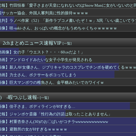
OOONDSさん幕張リリイベの客層ｗｗｗｗｗｗｗｗｗｗｗｗｗ...
悲報】竹田恒泰「愛子さまが天皇になれないのはSnow Manに女がいないのと同
ンス部、部員の８割が巨乳のムホホ部だったｗｗｗｗ
入るようなもの」
国サッカー協会、外国人審判員に性的接待ｗｗｗｗ
舎モン！w」大阪人「...埼玉言うほど栄えてないやん」俺「でも...
はないのに幸せじゃない」って贅沢だと思いますか？
批判】ラノベ作家（52）「新作ラブコメ書いたぞ！ｗ」X民「いい歳こいて
好きだと自覚するとき
れｗと話題に
画像】咲-saki-さん、おっぱいの概念がもうめちゃくちゃｗｗｗｗｗ
がすべってアクセルを踏んでしまった」駐車場の壁に衝突
スリーパー堀大輔、高須クリニック息子にマジギレ！怖すぎると話題...
入社員、意地でも9月の社員旅行の計画をやらないｗｗｗ
 2chまとめニュース速報VIP
[一覧]
】芸能人の不倫・スキャンダルのイメージって何年で消えますか？
動画像】女の子「ウエスト？・・・60㎝だよ！」
品は何をもらいましたか？
入社員、意地でも9月の社員旅行の計画をやらないｗｗｗ
動画】アンドロイドみたいな女子小学生が発見される
+土日休み)
画像】新人AV女優さん、ジブリキャラのコスプレでチンポを硬めてくるｗｗ
退で、企業が迫られる“最後の選択” 日銀植田総裁「今後は女性の...
が風俗嬢やってる理由で一番多いのは⇒！？
動画】力士さん、ボクサーをボコってしまう
容疑者、詰む 情報提供が累計1万3600件超え 目撃情報は「関...
画像】巨大マンボウの稚魚さん、金平糖みたいでカワイイｗ
男「あのっ…！よかったらホテル…」女「ぷっｗｗｗｗｗ」⇒！
「喫煙者の権利がマジで侵害されてる」と私見 「いくら税金を我々...
んたち、一斉に「コンビニの棚」に興味を示し始める・・・
°) -暇つぶし速報-
[一覧]
イトプールの女さん、お乳がエ◯チ過ぎるｗｗｗｗｗｗｗｗｗｗｗｗ
画像】佳子さま、ボディラインがHすぎる…
の表紙が甲斐キャノン！
ナイフ突きつけてレイプした56歳おじさんのご尊顔wwwwww
悲報】ジャンポケ斎藤「性行為の許諾は取ったことありません」
なんと実質200万円以上の支援物資を寄付してしまう・・・
画像】村重杏奈さん(30)のお〇ぱいがコチラwwwwwwwwwwww
すぎる…L寸10個パックでなんと税込398円へ
画像】避難所の女がHすぎるｗｗｗｗｗ
ジャンプのグッズ(43億円分)を注文し全てキャンセルした女逮捕...
てから女子のワイに対する接し方が明らかに変わったwwww