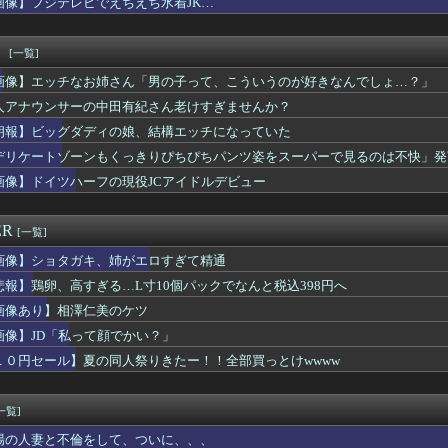
画像】フジテレビでえちえち水着JK…
ど別れた方がいいか迷ってる
高いなあAndroidに変えるか・・・おっこれええやん！」→...
漫画で退部する奴が「俺たちは楽しくやりたかったんだよ」って言い...
！
[一覧]
ガでこういうドスケベ女子が来たら。。。
画像】エッチなお姉さん「男の子って、こういうのが好きなんでしょ…？」
パイダーマンBND見てきたよ
ス部、なぜか部員の８割が巨乳🐰ｗｗｗｗｗｗｗｗｗｗｗｗｗ
人アナウンサーの中田有紀さん老けすぎませんか？
澤仁美のケツ
朗報】ビッグダディの娘、結構エッチになっていた
息子が妊娠させた女が30代だと知って卒倒した』←これ
デリケートゾーンもくっきりぴちぴちパンツ姿をスーパーで見るのは不快」発言に反論
「ん？水欲しいか？ん？んｗ」黒人ガキ「あっ…あっ…」→結果ｗｗ...
家畜泥棒1000人と交戦、300人を殺害
画像】ドイツハーフの現役JCアイドルデビュー
セクシー女優って何か魅力が無いな
女優さん、ジブリキャラのコスプレでチンポを硬めてくるｗｗｗｗｗ...
ER
[一覧]
画像】ショタガキ、姉がエロすぎて精通
悲報】鶏卵、高すぎる…L寸10個パックでなんと税込398円へ
画像あり】相澤仁美のケツ
画像】JD「私って顔でかい？」
１０円セール】夏の同人祭りきたー！！全部買っとけwwww
一覧]
場の人妻と不倫をして、ついに、、、