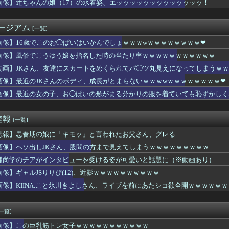
画像】辻ちゃんの娘（17）の水着姿、エッッッッッッッッッッッッッ！
さん、たった一度のフ●ラチオで全てを失ってしまう
埋めるために、交配を重ねた毛虫みたいな小さな犬を連れてる人、本...
入社員、意地でも9月の社員旅行の計画をやらないｗｗｗ
ージアム
[一覧]
がインタビューを受ける姿が可愛いと話題に（※動画あり）
家（52）「新作ラブコメ書いたぞ！ｗ」X民「いい歳こいてラブコ...
画像】16歳でこのお◯ぱいはいかんでしょｗｗｗwｗｗｗｗｗｗｗｗ❤
ちゃん知らないってマジ！？
画像】風俗でこうゆう嬢を指名した時の当たり率ｗｗｗｗｗｗｗｗｗｗｗ
りにされて被害届出したんやけど示談金どれくらいいけそう？？？
りにされて被害届出したんやけど示談金どれくらいいけそう？？？
動画】JKさん、友達にスカートをめくられてパ◯ツ丸見えになってしまうｗｗ
Kさんのボディ、成長がとまらないｗｗｗwｗｗｗｗｗｗｗｗ❤
画像】最近のJKさんのボディ、成長がとまらないｗｗｗwｗｗｗｗｗｗｗｗ❤
tter)、メンエス嬢とラウンジ嬢のバトル勃発ｗｗｗｗｗｗｗ...
画像】最近の女の子、お◯ぱいの形がまる分かりの服を着ていても恥ずかしく
んの価値、発表される・・・
ギンスでジムに来ている女ｗｗｗｗｗｗｗｗ
21)、上品そうな人妻(46)をセ○クス中に滅茶苦茶興奮させ...
速報
[一覧]
ダディの娘、結構エッチになっていた
ki-さん、おっぱいの概念がもうめちゃくちゃｗｗｗｗｗ
悲報】思春期の娘に「キモッ」と言われたお父さん、グレる
りにされて被害届出したんやけど示談金どれくらいいけそう？？？
画像】ヘソ出しJKさん、股間の方まで見えてしまうｗｗｗｗｗｗｗｗｗ
0年目のワイ、転職するか迷う・・・・・・・・・
0万の風俗嬢を助けた結果ｗｗｗｗｗｗｗｗｗｗwwww
縄尚学のチアがインタビューを受ける姿が可愛いと話題に（※動画あり）
あかん、カツ丼が美味しすぎる……せや！」
画像】ギャルJSりりぴ(12)、近影ｗｗｗｗｗｗｗｗｗｗ
蔭寺さん「みんな右とか左とか拘りすぎ。思想関係なく応援しようよ...
画像】KIINA.こと氷川きよしさん、ライブを前にあたシコ欲全開ｗｗｗｗｗｗ
Sりりぴ(12)、近影ｗｗｗｗｗｗｗｗｗｗ
入れ派のパヨおばさん、自分の家に来られたら全力で拒否るｗｗｗｗ...
クリトリスの触り方を実演してしまうwwww
[一覧]
、1年で月間アクティブユーザー数が1600万人減少
いけど凶暴な動物「カバ」「アフリカゾウ」「バッファロー」「コー...
画像】この巨乳筋トレ女子ｗｗｗｗｗｗｗｗｗｗｗ