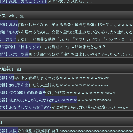
画像】家庭ヨガでこういうドスケベ女子が来たら。。。
ロイドみたいな女子小学生が発見される
、クッソエ口い20代の女の尿道を啜りまくった結果ｗｗｗｗｗｗｗ...
ーフの現役JCアイドルデビュー
スnwk
[一覧]
)、明日嫁(34)と妊活しないといけなくて辛い
ガキ、姉がエロすぎて精通
画像】思わず保存したくなる「笑える画像・最高な画像」貼っていけｗｗｗｗ
室外機、限界突破
崎駿「心の穴を埋めるために、交配を重ねた毛虫みたいな小さな犬を連れてる
さん、とある非常識行為により太客を逃してしまうwwwwwwww...
大、肉食じゃないけど凶暴な動物「カバ」「アフリカゾウ」「バッファロー」
のZの女の子、日本が暑すぎて薄着すぎる
イの事件の犯人って結局誰やねん
徹底議論】「日本をダメにした総理大臣」←結局誰だと思う？
せた後「インコ見せる」と誘導…公園でわいせつ 75歳男逮捕
疑問】スポーツ漫画で退部する奴が「俺たちは楽しくやりたかったんだよ」っ
●こがなんかおかしいｗｗｗｗｗｗｗｗｗｗwwww
貰った財布の箱を捨てたらブチギレられたんやが
ォーワイ、仕事をやめる決心をするｗｗｗｗｗ
ー速報
[一覧]
日本をダメにした総理大臣」←結局誰だと思う？
悲報】彼氏いる女寝取りまくったらｗｗｗｗｗｗｗｗｗｗwwww
とハメ撮り770本撮って逮捕されたイケおじ(54)ｗｗｗｗｗ...
ドル「お風呂なう」おっぱいﾀﾌﾟﾝ
悲報】女に手を出したら人生詰んだｗｗｗｗｗｗｗｗｗｗwwww
ス部、なぜか部員の８割が巨乳ｗｗｗwｗｗｗｗｗｗｗｗ
悲報】借金500万の風俗嬢を助けた結果ｗｗｗｗｗｗｗｗｗｗwwww
撮しただけなのに全国ニュースで名前を晒され再就職が難しい。あま...
くらイケメンでも『30年』でクソジジいになってしまう
悲報】彼女のま●こがなんかおかしいｗｗｗｗｗｗｗｗｗｗwwww
かいうユッサユサッの胸が大きな女優♡♡♡♡♡♡♡♡♡
驚愕】おな禁してから女子のワイに対する接し方が明らかに変わったwwww
者女性「年齢のせいで誰も私と結婚してくれない！！」⇒ (※画像...
奈さん、コスプレえっちに目覚めるｗ
EGUMIさんｗｗｗｗｗｗ
]
億円注文して………キャンセルっと！」←こいつの目的
報】大阪で白昼堂々誘拐事件発生 wwwwwwwwwwwwwwwwwwwwwwwwwwww
無期懲役になった奴、怖いｗｗｗｗｗｗｗｗｗｗｗｗｗｗｗｗｗｗｗ...