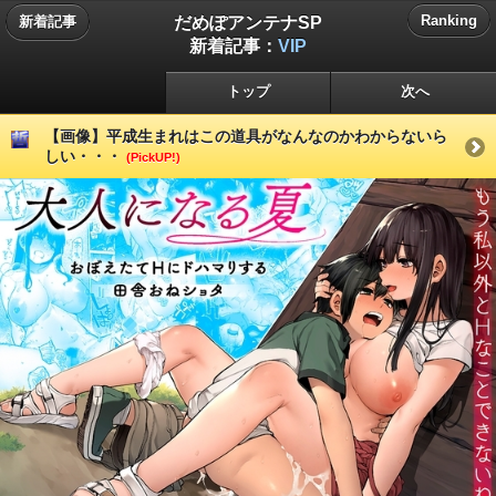
だめぽアンテナSP
Ranking
新着記事
新着記事：
VIP
トップ
次へ
【画像】平成生まれはこの道具がなんなのかわからないら
しい・・・
(PickUP!)