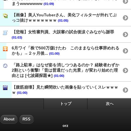
まうwwwwwww
(01:09)
【画像】美人YouTuberさん、美化フィルターが外れてぶ
っコ抜けｗｗｗｗｗｗｗ
(01:05)
【悲報】女性審判員、大誤審の試合後涙ぐみながら謝罪
(01:03)
6月ワイ「株で500万儲けたわ このままなら仕事辞めれる
かも」→２ヶ月後...
(01:00)
「路上駐車」はなぜ姿を消しつつあるのか？ 経験者わずか
2割という衝撃!「昔は普通だった光景」が変わり始めた理
由とは [七波羅探題★]
(01:00)
【腹筋崩壊】見た瞬間吹いた画像を貼っていくスレｗｗｗ
ｗ
(01:00)
トップ
次へ
About
RSS
orz