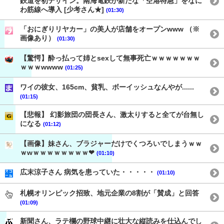
鉄道を初デザイン。南海電鉄が新たな「空港特急」をなに
わ筋線へ導入 [少考さん★]
(01:30)
「おにぎりリヤカー」の美人が店舗をオープンwww （※
画像あり）
(01:30)
【驚愕】酔っ払って姉とsexして無事死亡ｗｗｗｗｗｗｗ
ｗｗｗwwww
(01:25)
ワイの彼女、165cm、貧乳、ボーイッシュなんやが......
(01:15)
【悲報】 幻影旅団の団長さん、激太りすると全てが台無し
になる
(01:12)
【画像】妹さん、ブラジャーだけでくつろいでしまうｗｗ
ｗwｗｗｗｗｗｗｗｗ❤
(01:10)
広末涼子さん 病気を患っていた・・・・・
(01:10)
札幌オリンピック招致、地元企業の8割が「賛成」と回答
(01:09)
新聞さん、ラテ欄の野球中継に壮大な縦読みを仕込んでし