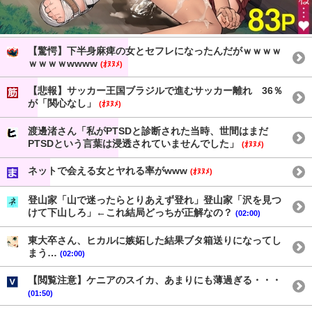
【驚愕】下半身麻痺の女とセフレになったんだがｗｗｗｗ
ｗｗｗｗwwww
(ｵﾇﾇﾒ)
【悲報】サッカー王国ブラジルで進むサッカー離れ 36％
が「関心なし」
(ｵﾇﾇﾒ)
渡邊渚さん「私がPTSDと診断された当時、世間はまだ
PTSDという言葉は浸透されていませんでした」
(ｵﾇﾇﾒ)
ネットで会える女とヤれる率がwww
(ｵﾇﾇﾒ)
登山家「山で迷ったらとりあえず登れ」登山家「沢を見つ
けて下山しろ」←これ結局どっちが正解なの？
(02:00)
東大卒さん、ヒカルに嫉妬した結果ブタ箱送りになってし
まう…
(02:00)
【閲覧注意】ケニアのスイカ、あまりにも薄過ぎる・・・
(01:50)