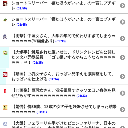
ショートスリーパー「寝たほうがいいよ」の一言にブチギ
レ
(01:50)
ショートスリーパー「寝たほうがいいよ」の一言にブチギ
レ
(01:45)
【衝撃】中国女さん、大学四年間で変わりすぎてしまうｗ
ｗｗｗｗｗ(※画像あり)
(01:39)
【大惨事】解雇された腹いせに、ドリンクレシピを公開し
たスタバ元従業員 「ゴミ扱いするからこうなるｗｗｗｗ
ｗｗ」⇒！
(01:35)
【動画】巨乳女子さん、おっぱい見栄えを微調整をして、
おっぱいを仕上げる
(01:34)
【ｼｺ画像】巨乳女さん、混浴風呂でクッソエ口い身体を見
せびらかすｗｗｗｗｗｗｗｗｗｗｗ
(01:33)
【驚愕】俺39歳、18歳の女の子を妊娠させてしまった結果
ｗｗｗｗｗｗ
(01:31)
【大阪】フェラーリを手がけたピニンファリーナ、日本の