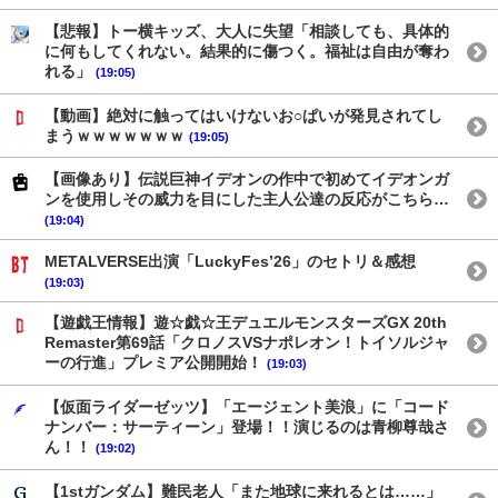
【悲報】トー横キッズ、大人に失望「相談しても、具体的
に何もしてくれない。結果的に傷つく。福祉は自由が奪わ
れる」
(19:05)
【動画】絶対に触ってはいけないお○ぱいが発見されてし
まうｗｗｗｗｗｗｗ
(19:05)
【画像あり】伝説巨神イデオンの作中で初めてイデオンガ
ンを使用しその威力を目にした主人公達の反応がこちら…
(19:04)
METALVERSE出演「LuckyFes’26」のセトリ＆感想
(19:03)
【遊戯王情報】遊☆戯☆王デュエルモンスターズGX 20th
Remaster第69話「クロノスVSナポレオン！トイソルジャ
ーの行進」プレミア公開開始！
(19:03)
【仮面ライダーゼッツ】「エージェント美浪」に「コード
ナンバー：サーティーン」登場！！演じるのは青柳尊哉さ
ん！！
(19:02)
【1stガンダム】難民老人「また地球に来れるとは……」