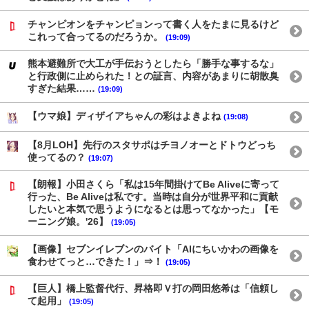
チャンピオンをチャンピョンって書く人をたまに見るけど
これって合ってるのだろうか。
(19:09)
熊本避難所で大工が手伝おうとしたら「勝手な事するな」
と行政側に止められた！との証言、内容があまりに胡散臭
すぎた結果……
(19:09)
【ウマ娘】ディザイアちゃんの彩はよきよね
(19:08)
【8月LOH】先行のスタサポはチヨノオーとドトウどっち
使ってるの？
(19:07)
【朗報】小田さくら「私は15年間掛けてBe Aliveに寄って
行った、Be Aliveは私です。当時は自分が世界平和に貢献
したいと本気で思うようになるとは思ってなかった」【モ
ーニング娘。'26】
(19:05)
【画像】セブンイレブンのバイト「AIにちいかわの画像を
食わせてっと…できた！」⇒！
(19:05)
【巨人】橋上監督代行、昇格即Ｖ打の岡田悠希は「信頼し
て起用」
(19:05)