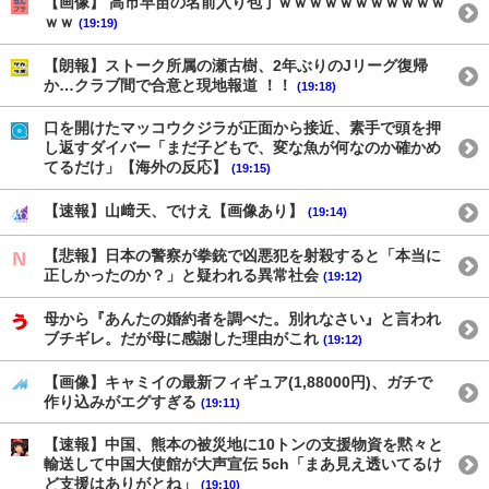
【画像】 高市早苗の名前入り包丁ｗｗｗｗｗｗｗｗｗｗｗ
ｗｗ
(19:19)
【朗報】ストーク所属の瀬古樹、2年ぶりのJリーグ復帰
か…クラブ間で合意と現地報道 ！！
(19:18)
口を開けたマッコウクジラが正面から接近、素手で頭を押
し返すダイバー「まだ子どもで、変な魚が何なのか確かめ
てるだけ」【海外の反応】
(19:15)
【速報】山﨑天、でけえ【画像あり】
(19:14)
【悲報】日本の警察が拳銃で凶悪犯を射殺すると「本当に
正しかったのか？」と疑われる異常社会
(19:12)
母から『あんたの婚約者を調べた。別れなさい』と言われ
ブチギレ。だが母に感謝した理由がこれ
(19:12)
【画像】キャミイの最新フィギュア(1,88000円)、ガチで
作り込みがエグすぎる
(19:11)
【速報】中国、熊本の被災地に10トンの支援物資を黙々と
輸送して中国大使館が大声宣伝 5ch「まあ見え透いてるけ
ど支援はありがとね」
(19:10)