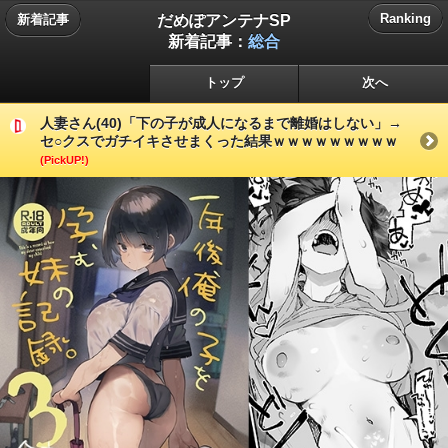
だめぽアンテナSP
Ranking
新着記事
新着記事：
総合
トップ
次へ
人妻さん(40)「下の子が成人になるまで離婚はしない」→
セ○クスでガチイキさせまくった結果ｗｗｗｗｗｗｗｗｗ
(PickUP!)