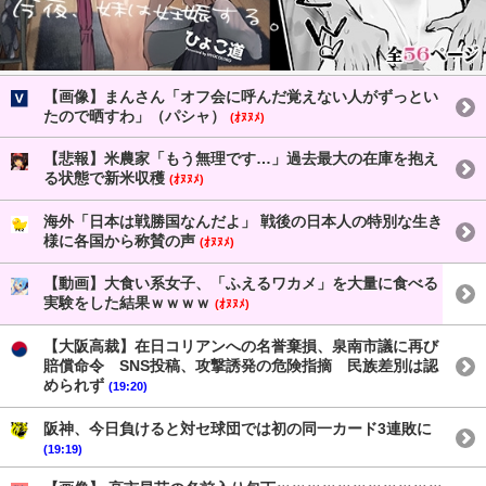
【画像】まんさん「オフ会に呼んだ覚えない人がずっとい
たので晒すわ」（パシャ）
(ｵﾇﾇﾒ)
【悲報】米農家「もう無理です…」過去最大の在庫を抱え
る状態で新米収穫
(ｵﾇﾇﾒ)
海外「日本は戦勝国なんだよ」 戦後の日本人の特別な生き
様に各国から称賛の声
(ｵﾇﾇﾒ)
【動画】大食い系女子、「ふえるワカメ」を大量に食べる
実験をした結果ｗｗｗｗ
(ｵﾇﾇﾒ)
【大阪高裁】在日コリアンへの名誉棄損、泉南市議に再び
賠償命令 SNS投稿、攻撃誘発の危険指摘 民族差別は認
められず
(19:20)
阪神、今日負けると対セ球団では初の同一カード3連敗に
(19:19)