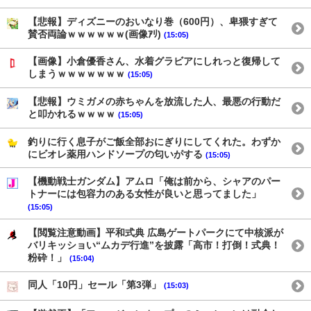
【悲報】ディズニーのおいなり巻（600円）、卑猥すぎて
賛否両論ｗｗｗｗｗｗ(画像ｱﾘ)
(15:05)
【画像】小倉優香さん、水着グラビアにしれっと復帰して
しまうｗｗｗｗｗｗｗ
(15:05)
【悲報】ウミガメの赤ちゃんを放流した人、最悪の行動だ
と叩かれるｗｗｗｗ
(15:05)
釣りに行く息子がご飯全部おにぎりにしてくれた。わずか
にビオレ薬用ハンドソープの匂いがする
(15:05)
【機動戦士ガンダム】アムロ「俺は前から、シャアのパー
トナーには包容力のある女性が良いと思ってました」
(15:05)
【閲覧注意動画】平和式典 広島ゲートパークにて中核派が
バリキッショい“ムカデ行進”を披露「高市！打倒！式典！
粉砕！」
(15:04)
同人「10円」セール「第3弾」
(15:03)