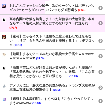
おじさんファッション論争→次のターゲットはボディバッ
グ?パーカーもダメハーフパンツもダメ悲鳴も
(ｵﾇﾇﾒ)
高市内閣の政策を妨害しまくった財務省の大物官僚、本来
ならエース級の人材が就くはずのないポストに送られ……
(ｵﾇﾇﾒ)
【速報】エッセイスト「原爆を二度と使わせてはならな
い」→リプ「もちろん中国の核も非難する？」→即ブロッ
ク
(15:10)
【動画】まるでアニメみたいな乳袋の女子高生ｗｗｗwｗ
ｗｗｗｗｗｗｗ❤
(15:09)
「高市早苗はどんだけ自己顕示欲が強いんだ」と左派が
『高木美帆氏に送られた包丁セット』に激怒、「こんな首
相は見たことがない」と言い張るも……
(15:09)
アメリカには「膨大な量の兵器がある」トランプ大統領が
主張…在庫枯渇の報道受け！
(15:08)
【速報】乃木坂5期生、すぐベロを「こう」やってシてし
まうwwwwww
(15:08)