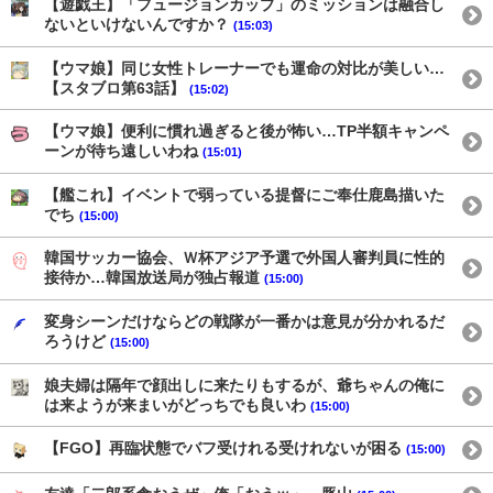
【遊戯王】「フュージョンカップ」のミッションは融合し
ないといけないんですか？
(15:03)
【ウマ娘】同じ女性トレーナーでも運命の対比が美しい…
【スタブロ第63話】
(15:02)
【ウマ娘】便利に慣れ過ぎると後が怖い…TP半額キャンペ
ーンが待ち遠しいわね
(15:01)
【艦これ】イベントで弱っている提督にご奉仕鹿島描いた
でち
(15:00)
韓国サッカー協会、Ｗ杯アジア予選で外国人審判員に性的
接待か…韓国放送局が独占報道
(15:00)
変身シーンだけならどの戦隊が一番かは意見が分かれるだ
ろうけど
(15:00)
娘夫婦は隔年で顔出しに来たりもするが、爺ちゃんの俺に
は来ようが来まいがどっちでも良いわ
(15:00)
【FGO】再臨状態でバフ受けれる受けれないが困る
(15:00)