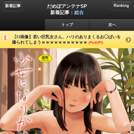
だめぽアンテナSP
Ranking
新着記事
新着記事：
総合
トップ
次へ
【ｼｺ画像】若い巨乳女さん、ハリのありまくるお◯ぱいを
撮られてしまうｗｗｗｗｗｗｗｗｗｗｗ
(PickUP!)