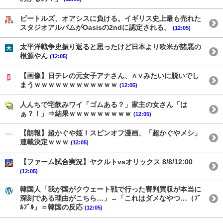
ビートルズ、オアシスに負ける。イギリス史上最も売れた
スタジオアルバムがOasisの2ndに認定される。
(12:05)
太平洋戦争史振り返ると思ったけど日本より欧米が諸悪の
根源やん
(12:05)
【画像】日テレの元女子アナさん、∧∨みたいに脱いでし
まうｗｗｗｗｗｗｗｗｗｗｗｗ
(12:05)
人んちで宅飲みワイ「ゴムある？」家主の女さん「は
ぁ？！」⇒結果ｗｗｗｗｗｗｗｗｗ
(12:05)
【朗報】超かぐや姫！スピンオフ漫画、「超かぐやメシ」
連載決定ｗｗｗ
(12:05)
【ファーム試合実況】ヤクルトvsオリックス 8/8/12:00
(12:05)
韓国人「我が国がクウェート戦で行った審判買収が本当に
深刻である理由がこちら…」→「これはダメなやつ…（ﾌﾞ
ﾙﾌﾞﾙ」＝韓国の反応
(12:05)