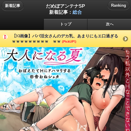
だめぽアンテナSP
Ranking
新着記事
新着記事：
総合
トップ
次へ
【ｼｺ画像】パパ活女さんのデカ乳、あまりにもエ口過ぎる
ｗｗｗｗｗｗｗｗｗ ｗｗ
(PickUP!)