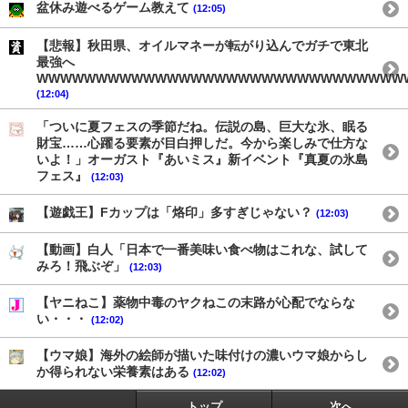
盆休み遊べるゲーム教えて
(12:05)
【悲報】秋田県、オイルマネーが転がり込んでガチで東北
最強へ
WWWWWWWWWWWWWWWWWWWWWWWWWWWWWWW
(12:04)
「ついに夏フェスの季節だね。伝説の島、巨大な氷、眠る
財宝……心躍る要素が目白押しだ。今から楽しみで仕方な
いよ！」オーガスト『あいミス』新イベント『真夏の氷島
フェス』
(12:03)
【遊戯王】Fカップは「烙印」多すぎじゃない？
(12:03)
【動画】白人「日本で一番美味い食べ物はこれな、試して
みろ！飛ぶぞ」
(12:03)
【ヤニねこ】薬物中毒のヤクねこの末路が心配でならな
い・・・
(12:02)
【ウマ娘】海外の絵師が描いた味付けの濃いウマ娘からし
か得られない栄養素はある
(12:02)
トップ
次へ