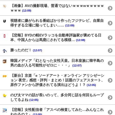
【画像】AVの撮影現場、普通ではないｗｗｗwｗｗｗｗｗ
ｗｗｗ
(12:09)
視聴者に嫌がられる番組ばかり作ったフジテレビ、自業自
得すぎる立場に陥ってしまい……
(12:09)
【悲報】BYDの軽EVラッコを自動車評論家が褒めてる日
本、中国人からは馬鹿にされてる模様…
(12:08)
勝ったのだ！
(12:07)
韓国メディア「幻となった女性天皇。日本皇族に韓半島の
男の血が入る可能性がゼロに・・・」
(12:07)
【新台】京楽「e ソードアート・オンライン アリシゼーシ
ョン 夜空」感想・評判・まとめ！話題のフェアスタート、
原作ファンから評価されてる演出はどうよ！？
(12:05)
のび太ママの話が長いのって、多分同じ話を何回もループ
してるよね
(12:05)
【悲報】女性配信者「アスペの検査してみた…みんなこれ
わかるの？」
(12:05)