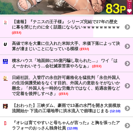
【速報】『テニスの王子様』 シリーズ完結で27年の歴史
に幕を閉じたのに全く話題にならないｗｗｗｗｗｗｗｗｗ
(ｵﾇﾇﾒ)
高値で米を大量に仕入れた米卸大手、米価下落によって決
算が凄まじいことになっている模様
(ｵﾇﾇﾒ)
積水ハウス「地面師に55億円騙し取られた…」 ワイ「は
えーかわいそう…会社滅茶苦茶やろなぁ」
(ｵﾇﾇﾒ)
日経社説、入管庁の永住許可厳格化を猛批判「永住外国人
の生活保護受給をなくす目的、外国人の意欲をそがないか
懸念」「外国人を一時的な労働力ではなく、処遇改善など
で定着を後押しすべき」
(ｵﾇﾇﾒ)
【おわった】三峡ダム、豪雨で13基の水門を開き大規模放
流開始か 下流の工場地帯に洪水流入で崩壊はじまる
(12:10)
『オレは育てやすいと母ちゃんが言った』と胸を張ったア
ラフォーのおっさん独身社員
(12:09)