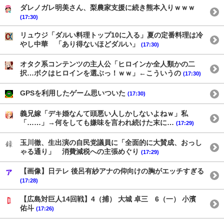
ダレノガレ明美さん、梨農家支援に続き熊本入りｗｗｗ
(17:30)
リュウジ「ダルい料理トップ10に入る」夏の定番料理は冷
やし中華 「あり得ないほどダルい」
(17:30)
オタク系コンテンツの主人公「ヒロインか全人類かの二
択…ボクはヒロインを選ぶっ！ｗｗ」←こういうの
(17:30)
GPSを利用したゲーム思いついた
(17:30)
義兄嫁「デキ婚なんて頭悪い人しかしないよねｗ」私
「……」→何をしても嫌味を言われ続けた末に…
(17:29)
玉川徹、生出演の自民党議員に「全面的に大賛成、おっし
ゃる通り」 消費減税への主張めぐり
(17:29)
【画像】日テレ 後呂有紗アナの仰向けの胸がエッチすぎる
(17:28)
【広島対巨人14回戦】4（捕） 大城 卓三 6（一） 小濱
佑斗
(17:26)