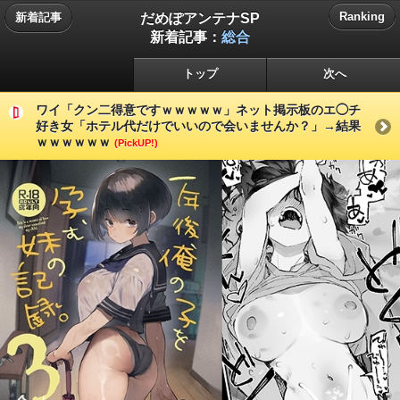
だめぽアンテナSP
Ranking
新着記事
新着記事：
総合
トップ
次へ
ワイ「クン二得意ですｗｗｗｗｗ」ネット掲示板のエ◯チ
好き女「ホテル代だけでいいので会いませんか？」→結果
ｗｗｗｗｗｗ
(PickUP!)