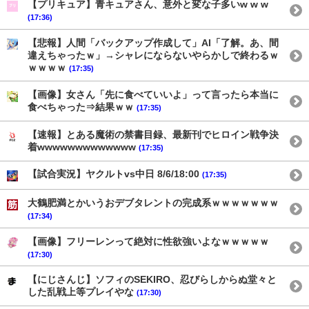
【プリキュア】青キュアさん、意外と変な子多いw w w
(17:36)
【悲報】人間「バックアップ作成して」AI「了解。あ、間
違えちゃったｗ」→シャレにならないやらかしで終わるｗ
ｗｗｗｗ
(17:35)
【画像】女さん「先に食べていいよ」って言ったら本当に
食べちゃった⇒結果ｗｗ
(17:35)
【速報】とある魔術の禁書目録、最新刊でヒロイン戦争決
着wwwwwwwwwwwww
(17:35)
【試合実況】ヤクルトvs中日 8/6/18:00
(17:35)
大鶴肥満とかいうおデブタレントの完成系ｗｗｗｗｗｗｗ
(17:34)
【画像】フリーレンって絶対に性欲強いよなｗｗｗｗｗ
(17:30)
【にじさんじ】ソフィのSEKIRO、忍びらしからぬ堂々と
した乱戦上等プレイやな
(17:30)