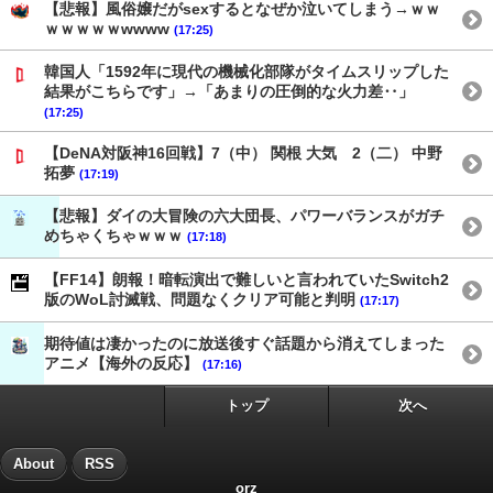
【悲報】風俗嬢だがsexするとなぜか泣いてしまう→ｗｗ
ｗｗｗｗｗwwww
(17:25)
韓国人「1592年に現代の機械化部隊がタイムスリップした
結果がこちらです」→「あまりの圧倒的な火力差‥」
(17:25)
【DeNA対阪神16回戦】7（中） 関根 大気 2（二） 中野
拓夢
(17:19)
【悲報】ダイの大冒険の六大団長、パワーバランスがガチ
めちゃくちゃｗｗｗ
(17:18)
【FF14】朗報！暗転演出で難しいと言われていたSwitch2
版のWoL討滅戦、問題なくクリア可能と判明
(17:17)
期待値は凄かったのに放送後すぐ話題から消えてしまった
アニメ【海外の反応】
(17:16)
トップ
次へ
About
RSS
orz