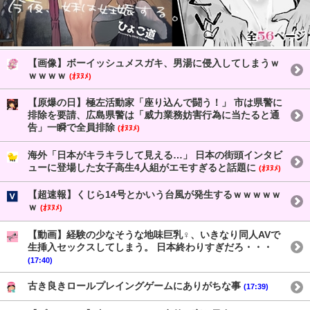
【画像】ボーイッシュメスガキ、男湯に侵入してしまうｗ
ｗｗｗｗ
(ｵﾇﾇﾒ)
【原爆の日】極左活動家「座り込んで闘う！」 市は県警に
排除を要請、広島県警は「威力業務妨害行為に当たると通
告」一瞬で全員排除
(ｵﾇﾇﾒ)
海外「日本がキラキラして見える…」 日本の街頭インタビ
ューに登場した女子高生4人組がエモすぎると話題に
(ｵﾇﾇﾒ)
【超速報】くじら14号とかいう台風が発生するｗｗｗｗｗ
ｗ
(ｵﾇﾇﾒ)
【動画】経験の少なそうな地味巨乳♀、いきなり同人AVで
生挿入セックスしてしまう。 日本終わりすぎだろ・・・
(17:40)
古き良きロールプレイングゲームにありがちな事
(17:39)